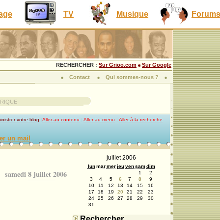
lage
TV
Musique
Forum
RECHERCHER :
Sur Grioo.com
Sur Google
Contact
Qui sommes-nous ?
AFRIQUE
nistrer votre blog
|
Aller au contenu
|
Aller au menu
|
Aller à la recherche
er un mail
juillet 2006
lun
mar
mer
jeu
ven
sam
dim
samedi 8 juillet 2006
1
2
3
4
5
6
7
8
9
10
11
12
13
14
15
16
17
18
19
20
21
22
23
24
25
26
27
28
29
30
31
Rechercher