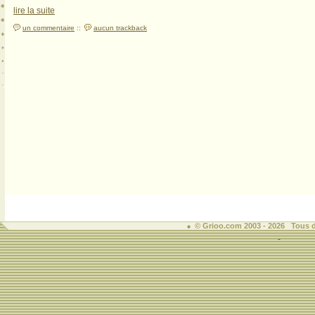
lire la suite
un commentaire
::
aucun trackback
© Grioo.com 2003 - 2026 Tous d