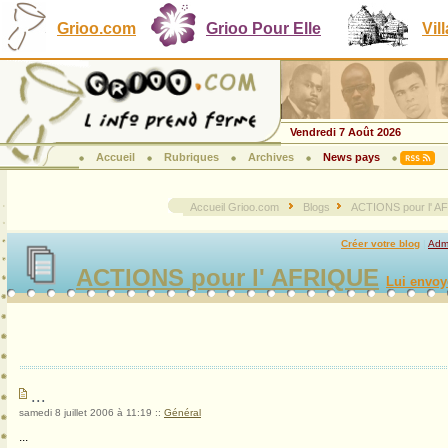
Grioo.com
Grioo Pour Elle
Vil
Vendredi 7 Août 2026
Accueil
Rubriques
Archives
News pays
Accueil Grioo.com
Blogs
ACTIONS pour l' 
Créer votre blog
|
Admi
ACTIONS pour l' AFRIQUE
Lui envoy
...
samedi 8 juillet 2006 à 11:19
::
Général
...