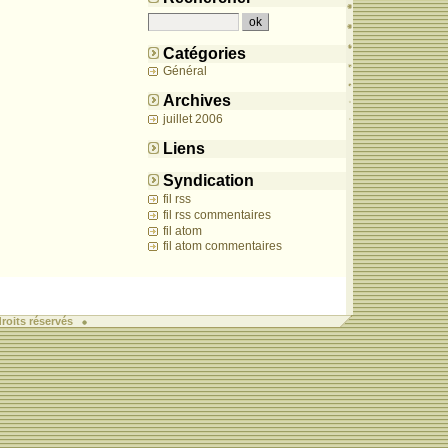
Catégories
Général
Archives
juillet 2006
Liens
Syndication
fil rss
fil rss commentaires
fil atom
fil atom commentaires
roits réservés