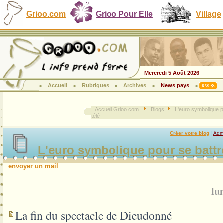
Grioo.com
Grioo Pour Elle
Village
Mercredi 5 Août 2026
Accueil
Rubriques
Archives
News pays
Accueil Grioo.com
Blogs
L'euro symbolique po
télé
Créer votre blog
|
Admi
L'euro symbolique pour se battre
envoyer un mail
lu
La fin du spectacle de Dieudonné