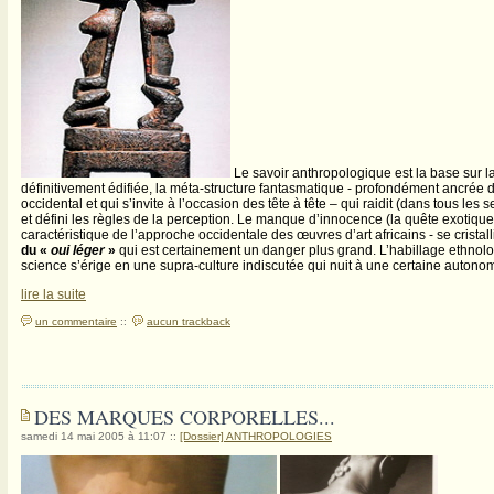
Le savoir anthropologique est la base sur la
définitivement édifiée, la méta-structure fantasmatique - profondément ancrée d
occidental et qui s’invite à l’occasion des tête à tête – qui raidit (dans tous les
et défini les règles de la perception. Le manque d’innocence (la quête exotique
caractéristique de l’approche occidentale des œuvres d’art africains - se crista
du «
oui léger
»
qui est certainement un danger plus grand. L’habillage ethno
science s’érige en une supra-culture indiscutée qui nuit à une certaine autonomie
lire la suite
un commentaire
::
aucun trackback
DES MARQUES CORPORELLES...
samedi 14 mai 2005 à 11:07
::
[Dossier] ANTHROPOLOGIES