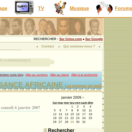
lage
TV
Musique
Forum
RECHERCHER :
Sur Grioo.com
Sur Google
Contact
Qui sommes-nous ?
R LA RENAISSANCE
nistrer votre blog
|
Aller au contenu
|
Aller au menu
|
Aller à la recherche
SANCE AFRICAINE
Lui envoyer un mail
janvier 2009
»
lun
mar
mer
jeu
ven
sam
dim
samedi 6 janvier 2007
1
2
3
4
5
6
7
8
9
10
11
12
13
14
15
16
17
18
19
20
21
22
23
24
25
26
27
28
29
30
31
Rechercher