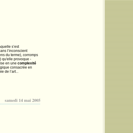
quelle s’est
ans l’inconscient
 sens du terme), corromps
) qu'elle provoque -
llise en une
complexité
logique consacrée en
 de l’art...
samedi 14 mai 2005