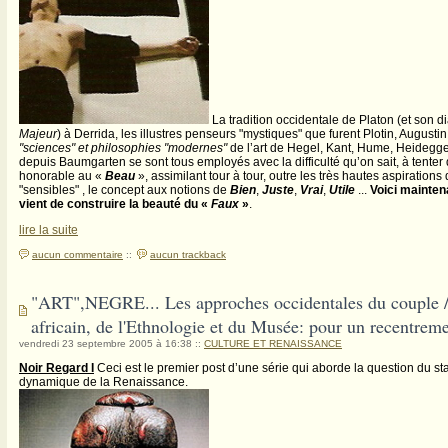
La tradition occidentale de Platon (et son d
Majeur
) à Derrida, les illustres penseurs "mystiques" que furent Plotin, August
"sciences" et philosophies "modernes"
de l’art de Hegel, Kant, Hume, Heidegger,
depuis Baumgarten se sont tous employés avec la difficulté qu’on sait, à tenter 
honorable au «
Beau
», assimilant tour à tour, outre les très hautes aspirations
"sensibles" , le concept aux notions de
Bien
,
Juste
,
Vrai
,
Utile
...
Voici maintena
vient de construire la beauté du «
Faux
»
.
lire la suite
aucun commentaire
::
aucun trackback
"ART",NEGRE... Les approches occidentales du couple /
africain, de l'Ethnologie et du Musée: pour un recentreme
vendredi 23 septembre 2005 à 16:38
::
CULTURE ET RENAISSANCE
Noir Regard I
Ceci est le premier post d’une série qui aborde la question du sta
dynamique de la Renaissance.