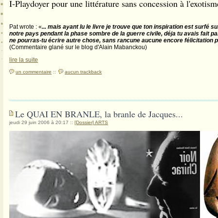
I-Playdoyer pour une littérature sans concession à l'exotism
Pat wrote : «
... mais ayant lu le livre je trouve que ton inspiration est surfé 
notre pays pendant la phase sombre de la guerre civile, déja tu avais fait p
ne pourras-tu écrire autre chose, sans rancune aucune encore félicitation po
(Commentaire glané sur le blog d'Alain Mabanckou)
lire la suite
un commentaire
::
aucun trackback
Le QUAI EN BRANLE, la branle de Jacques...
jeudi 29 juin 2006 à 20:17
::
[Dossier] ARTS