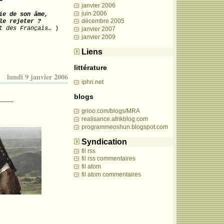
janvier 2006
juin 2006
ie de son âme,
décembre 2005
le rejeter ?
t des Français…
 )
janvier 2007
janvier 2009
Liens
littérature
lundi 9 janvier 2006
iphri.net
____
blogs
grioo.com/blogs/MRA
realisance.afrikblog.com
programmeoshun.blogspot.com
Syndication
fil rss
fil rss commentaires
fil atom
fil atom commentaires