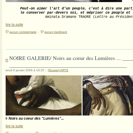
Peut-on aimer l’art d’un peuple, c’est à dire une part
le conserver par-devers soi, et mépriser ce peuple et 
                   Aminata Dramane TRAORE (
Lettre au Présiden
lire la suite
aucun commentaire
::
aucun trackback
NOIRE GALERIE/ Noirs au coeur des Lumières ... ___
____________________________________________
lundi 9 janvier 2006 à 16:25
::
[Dossier] ARTS
I-
Noirs au coeur des "Lumières"...
lire la suite