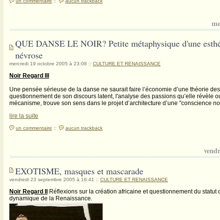
un commentaire
::
aucun trackback
me
QUE DANSE LE NOIR? Petite métaphysique d'une esthét
névrose
mercredi 19 octobre 2005 à 23:08
::
CULTURE ET RENAISSANCE
Noir Regard III
Une pensée sérieuse de la danse ne saurait faire l’économie d’une théorie des
questionnement de son discours latent, l'analyse des passions qu’elle révèle ou
mécanisme, trouve son sens dans le projet d’architecture d’une "conscience noi
lire la suite
un commentaire
::
aucun trackback
vendr
EXOTISME, masques et mascarade
vendredi 23 septembre 2005 à 16:41
::
CULTURE ET RENAISSANCE
Noir Regard II
Réflexions sur la création africaine et questionnement du statut 
dynamique de la Renaissance.