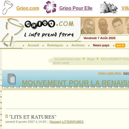
Grioo.com
Grioo Pour Elle
Vil
Vendredi 7 Août 2026
Accueil
Rubriques
Archives
News pays
Accueil Grioo.com
Blogs
MOUVEMENT POU
AFRICAINE
Créer votre blog
|
Admi
MOUVEMENT POUR LA RENAIS
"LITS ET RATURES"
samedi 6 janvier 2007 à 14:26
::
[Dossier] LITTERATURES