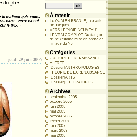
e du pire
À retenir
sur le malheur qu’à connu
Le QUAI EN BRANLE, la branle
areil dans "Verre cassé",
de Jacques...
ur le prix.
»
VERS LE "NOIR NOUVEAU"
LE VRAI COMPLOT: Du danger
d'une certaine mise en scène de
l'image du Noir
Catégories
CULTURE ET RENAISSANCE
jeudi 29 juin 2006
ALERTE
[Dossier] ANTHROPOLOGIES
THEORIE DE LA RENAISSANCE
[Dossier] ARTS
[Dossier] LITTERATURES
Archives
septembre 2005
octobre 2005
juin 2008
mai 2005
octobre 2006
février 2007
juin 2007
mars 2008
mai 2008