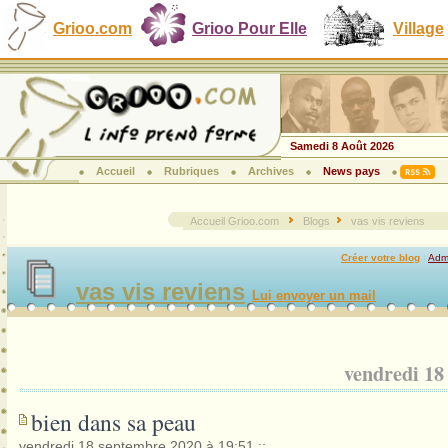
Grioo.com
Grioo Pour Elle
Village
Samedi 8 Août 2026
Accueil
Rubriques
Archives
News pays
Accueil Grioo.com
Blogs
vas vis reviens
Créer votre blog
|
Admi
vas vis reviens
Lui envoyer un mail
vendredi 18
bien dans sa peau
vendredi 18 septembre 2020 à 19:51
::