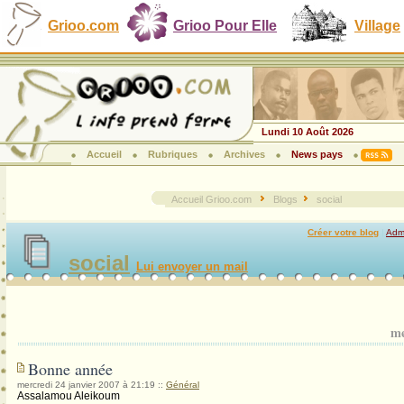
Grioo.com
Grioo Pour Elle
Village
Lundi 10 Août 2026
Accueil
Rubriques
Archives
News pays
Accueil Grioo.com
Blogs
social
Créer votre blog
|
Admi
social
Lui envoyer un mail
me
Bonne année
mercredi 24 janvier 2007 à 21:19
::
Général
Assalamou Aleikoum