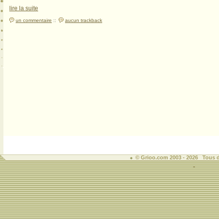
lire la suite
un commentaire
::
aucun trackback
© Grioo.com 2003 - 2026 Tous d