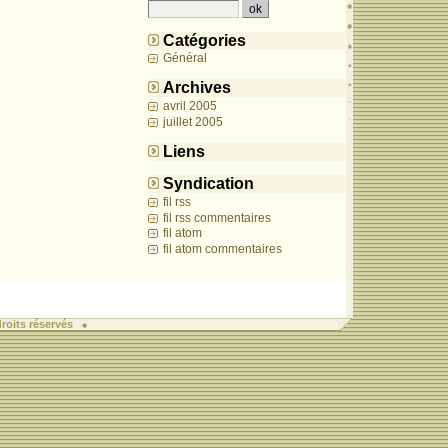
Catégories
Général
Archives
avril 2005
juillet 2005
Liens
Syndication
fil rss
fil rss commentaires
fil atom
fil atom commentaires
roits réservés