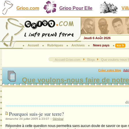
Grioo.com
Grioo Pour Elle
Vil
Jeudi 6 Août 2026
Accueil
Rubriques
Archives
News pays
Accueil Grioo.com
Blogs
Que voulons-nous fa
Créer votre blog
|
Admi
Que voulons-nous faire de notre
di
Pourquoi suis-je sur terre?
dimanche 24 juillet 2005 à 23:07
::
Général
Répondre à cette question nous permettra sans aucun doute de savoir ce que 