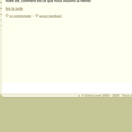
notre vie, comment est ce que nous voulons la mener.
lire la suite
un commentaire
::
aucun trackback
© Grioo.com 2003 - 2026 Tous d