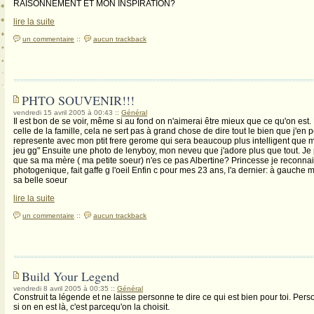
RAISONNEMENT ET MON INSPIRATION?
lire la suite
un commentaire
::
aucun trackback
PHTO SOUVENIR!!!
vendredi 15 avril 2005 à 00:43
::
Général
Il est bon de se voir, même si au fond on n'aimerai être mieux que ce qu'on est
celle de la famille, cela ne sert pas à grand chose de dire tout le bien que j'
represente avec mon ptit frere gerome qui sera beaucoup plus intelligent que mo
jeu gg" Ensuite une photo de lenyboy, mon neveu que j'adore plus que tout. J
que sa ma mère ( ma petite soeur) n'es ce pas Albertine? Princesse je reconnai
photogenique, fait gaffe g l'oeil Enfin c pour mes 23 ans, l'a dernier: à gauche m
sa belle soeur
lire la suite
un commentaire
::
aucun trackback
Build Your Legend
vendredi 8 avril 2005 à 00:35
::
Général
Construit ta légende et ne laisse personne te dire ce qui est bien pour toi. Pers
si on en est là, c'est parcequ'on la choisit.