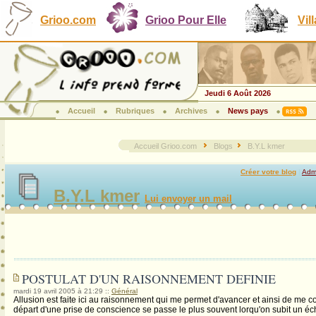
Grioo.com
Grioo Pour Elle
Vil
Jeudi 6 Août 2026
Accueil
Rubriques
Archives
News pays
Accueil Grioo.com
Blogs
B.Y.L kmer
Créer votre blog
|
Admi
B.Y.L kmer
Lui envoyer un mail
POSTULAT D'UN RAISONNEMENT DEFINIE
mardi 19 avril 2005 à 21:29
::
Général
Allusion est faite ici au raisonnement qui me permet d'avancer et ainsi de me co
départ d'une prise de conscience se passe le plus souvent lorqu'on subit un 