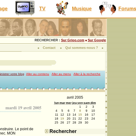
lage
TV
Musique
Forum
RECHERCHER :
Sur Grioo.com
Sur Google
Contact
Qui sommes-nous ?
nistrer votre blog
|
Aller au contenu
|
Aller au menu
|
Aller à la recherche
avril 2005
lun
mar
mer
jeu
ven
sam
dim
mardi 19 avril 2005
1
2
3
4
5
6
7
8
9
10
11
12
13
14
15
16
17
18
19
20
21
22
23
24
25
26
27
28
29
30
nstruire. Le point de
Rechercher
échec. MON