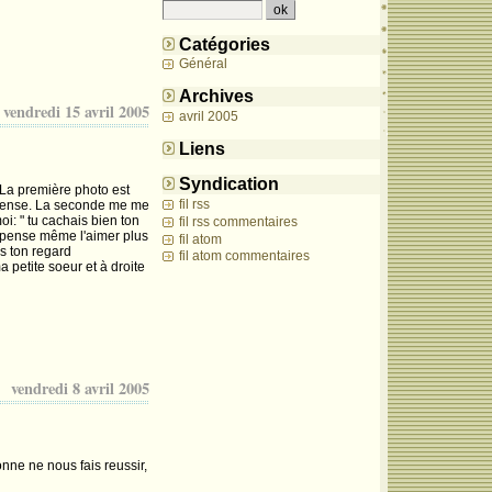
Catégories
Général
Archives
vendredi 15 avril 2005
avril 2005
Liens
Syndication
. La première photo est
fil rss
en pense. La seconde me me
i: " tu cachais bien ton
fil rss commentaires
e pense même l'aimer plus
fil atom
s ton regard
fil atom commentaires
a petite soeur et à droite
vendredi 8 avril 2005
onne ne nous fais reussir,