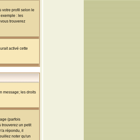
votre profil selon le
 exemple : les
; vous trouverez
rait activé cette
un message; les droits
age (parfois
trouverez un petit
'a répondu, il
euillez noter qu'un