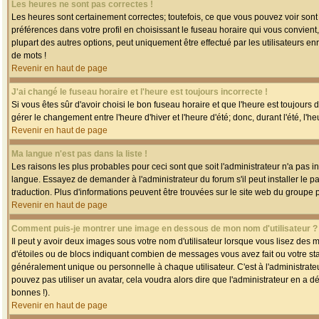
Les heures ne sont pas correctes !
Les heures sont certainement correctes; toutefois, ce que vous pouvez voir sont 
préférences dans votre profil en choisissant le fuseau horaire qui vous convien
plupart des autres options, peut uniquement être effectué par les utilisateurs enr
de mots !
Revenir en haut de page
J'ai changé le fuseau horaire et l'heure est toujours incorrecte !
Si vous êtes sûr d'avoir choisi le bon fuseau horaire et que l'heure est toujours 
gérer le changement entre l'heure d'hiver et l'heure d'été; donc, durant l'été, l'h
Revenir en haut de page
Ma langue n'est pas dans la liste !
Les raisons les plus probables pour ceci sont que soit l'administrateur n'a pas i
langue. Essayez de demander à l'administrateur du forum s'il peut installer le p
traduction. Plus d'informations peuvent être trouvées sur le site web du groupe 
Revenir en haut de page
Comment puis-je montrer une image en dessous de mon nom d'utilisateur ?
Il peut y avoir deux images sous votre nom d'utilisateur lorsque vous lisez des
d'étoiles ou de blocs indiquant combien de messages vous avez fait ou votre st
généralement unique ou personnelle à chaque utilisateur. C'est à l'administrateur
pouvez pas utiliser un avatar, cela voudra alors dire que l'administrateur en a 
bonnes !).
Revenir en haut de page