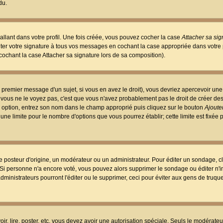
du.
llant dans votre profil. Une fois créée, vous pouvez cocher la case
Attacher sa sig
er votre signature à tous vos messages en cochant la case appropriée dans votre p
ochant la case Attacher sa signature lors de sa composition).
 premier message d'un sujet, si vous en avez le droit), vous devriez apercevoir une
 vous ne le voyez pas, c'est que vous n'avez probablement pas le droit de créer d
ne option, entrez son nom dans le champ approprié puis cliquez sur le bouton
Ajouter
 une limite pour le nombre d'options que vous pourrez établir; cette limite est fixée 
osteur d'origine, un modérateur ou un administrateur. Pour éditer un sondage, cl
. Si personne n'a encore voté, vous pouvez alors supprimer le sondage ou éditer n'
dministrateurs pourront l'éditer ou le supprimer, ceci pour éviter aux gens de truq
oir, lire, poster, etc. vous devez avoir une autorisation spéciale. Seuls le modérateu