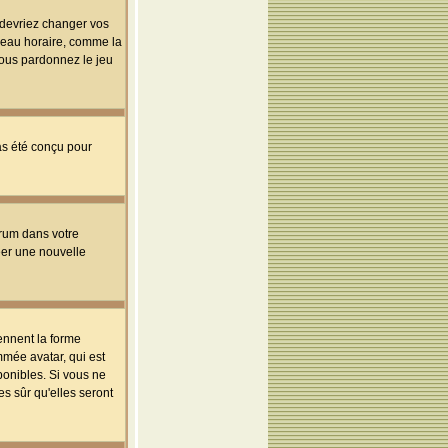
s devriez changer vos
useau horaire, comme la
 vous pardonnez le jeu
pas été conçu pour
orum dans votre
réer une nouvelle
ennent la forme
mmée avatar, qui est
ponibles. Si vous ne
s sûr qu'elles seront