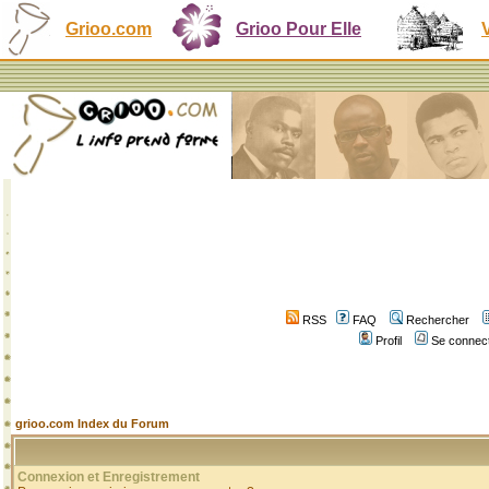
Grioo.com
Grioo Pour Elle
RSS
FAQ
Rechercher
Profil
Se connect
grioo.com Index du Forum
Connexion et Enregistrement