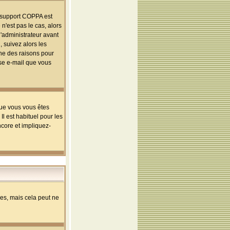
le support COPPA est
n'est pas le cas, alors
l'administrateur avant
 suivez alors les
une des raisons pour
sse e-mail que vous
que vous vous êtes
l est habituel pour les
ncore et impliquez-
s, mais cela peut ne