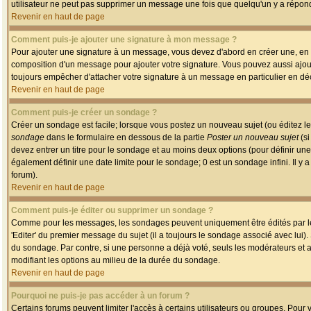
utilisateur ne peut pas supprimer un message une fois que quelqu'un y a répon
Revenir en haut de page
Comment puis-je ajouter une signature à mon message ?
Pour ajouter une signature à un message, vous devez d'abord en créer une, en a
composition d'un message pour ajouter votre signature. Vous pouvez aussi ajout
toujours empêcher d'attacher votre signature à un message en particulier en déc
Revenir en haut de page
Comment puis-je créer un sondage ?
Créer un sondage est facile; lorsque vous postez un nouveau sujet (ou éditez le
sondage
dans le formulaire en dessous de la partie
Poster un nouveau sujet
(si
devez entrer un titre pour le sondage et au moins deux options (pour définir u
également définir une date limite pour le sondage; 0 est un sondage infini. Il y a
forum).
Revenir en haut de page
Comment puis-je éditer ou supprimer un sondage ?
Comme pour les messages, les sondages peuvent uniquement être édités par le p
'Editer' du premier message du sujet (il a toujours le sondage associé avec lui)
du sondage. Par contre, si une personne a déjà voté, seuls les modérateurs et a
modifiant les options au milieu de la durée du sondage.
Revenir en haut de page
Pourquoi ne puis-je pas accéder à un forum ?
Certains forums peuvent limiter l'accès à certains utilisateurs ou groupes. Pour v