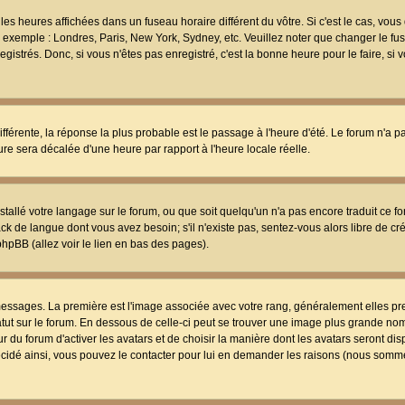
les heures affichées dans un fuseau horaire différent du vôtre. Si c'est le cas, vou
t, exemple : Londres, Paris, New York, Sydney, etc. Veuillez noter que changer le f
egistrés. Donc, si vous n'êtes pas enregistré, c'est la bonne heure pour le faire, si
différente, la réponse la plus probable est le passage à l'heure d'été. Le forum n'a 
eure sera décalée d'une heure par rapport à l'heure locale réelle.
nstallé votre langage sur le forum, ou que soit quelqu'un n'a pas encore traduit ce f
ack de langue dont vous avez besoin; s'il n'existe pas, sentez-vous alors libre de c
phpBB (allez voir le lien en bas des pages).
 messages. La première est l'image associée avec votre rang, généralement elles pr
atut sur le forum. En dessous de celle-ci peut se trouver une image plus grande no
 du forum d'activer les avatars et de choisir la manière dont les avatars seront dis
décidé ainsi, vous pouvez le contacter pour lui en demander les raisons (nous somme