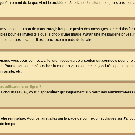
t généralement de là que vient le problème. Si cela ne fonctionne toujours pas, conta
 avez besoin ou non de vous enregistrer pour poster des messages sur certains foru
les pour les invités tels que le choix d'une image avatar, une messagerie privée, l
ment quelques instants; il est donc recommandé de le faire.
orsque vous vous connectez, le forum vous gardera seulement connecté pour une p
utre. Pour rester connecté, cochez la case en vous connectant; ceci n'est pas reco
iversité, etc.
s utilisateurs en ligne ?
ous choisissez
Oui
, vous n'apparaîtrez qu'uniquement aux yeux des administrateur
être réinitialisé. Pour ce faire, allez sur la page de connexion et cliquez sur
J'ai o
 de temps.