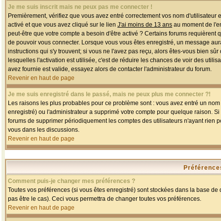
Je me suis inscrit mais ne peux pas me connecter !
Premièrement, vérifiez que vous avez entré correctement vos nom d'utilisateur et 
activé et que vous avez cliqué sur le lien
J'ai moins de 13 ans
au moment de l'enr
peut-être que votre compte a besoin d'être activé ? Certains forums requièrent 
de pouvoir vous connecter. Lorsque vous vous êtes enregistré, un message aurait
instructions qui s'y trouvent; si vous ne l'avez pas reçu, alors êtes-vous bien sû
lesquelles l'activation est utilisée, c'est de réduire les chances de voir des u
avez fournie est valide, essayez alors de contacter l'administrateur du forum.
Revenir en haut de page
Je me suis enregistré dans le passé, mais ne peux plus me connecter ?!
Les raisons les plus probables pour ce problème sont : vous avez entré un nom d'
enregistré) ou l'administrateur a supprimé votre compte pour quelque raison. Si v
forums de supprimer périodiquement les comptes des utilisateurs n'ayant rien po
vous dans les discussions.
Revenir en haut de page
Préférences
Comment puis-je changer mes préférences ?
Toutes vos préférences (si vous êtes enregistré) sont stockées dans la base de d
pas être le cas). Ceci vous permettra de changer toutes vos préférences.
Revenir en haut de page