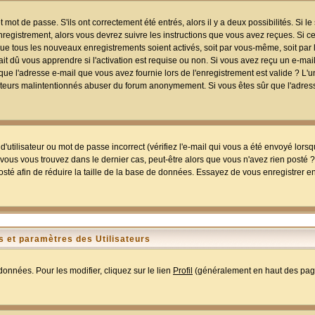
mot de passe. S'ils ont correctement été entrés, alors il y a deux possibilités. Si 
egistrement, alors vous devrez suivre les instructions que vous avez reçues. Si ce 
que tous les nouveaux enregistrements soient activés, soit par vous-même, soit par 
 dû vous apprendre si l'activation est requise ou non. Si vous avez reçu un e-mail,
r que l'adresse e-mail que vous avez fournie lors de l'enregistrement est valide ? L'
tilisateurs malintentionnés abuser du forum anonymement. Si vous êtes sûr que l'adre
utilisateur ou mot de passe incorrect (vérifiez l'e-mail qui vous a été envoyé lors
ous vous trouvez dans le dernier cas, peut-être alors que vous n'avez rien posté ? I
sté afin de réduire la taille de la base de données. Essayez de vous enregistrer e
 et paramètres des Utilisateurs
onnées. Pour les modifier, cliquez sur le lien
Profil
(généralement en haut des page