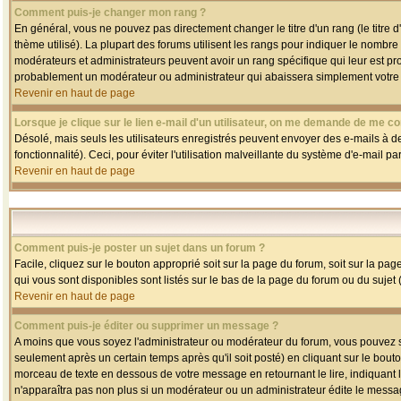
Comment puis-je changer mon rang ?
En général, vous ne pouvez pas directement changer le titre d'un rang (le titre d'
thème utilisé). La plupart des forums utilisent les rangs pour indiquer le nombre
modérateurs et administrateurs peuvent avoir un rang spécifique qui leur est pro
probablement un modérateur ou administrateur qui abaissera simplement votre
Revenir en haut de page
Lorsque je clique sur le lien e-mail d'un utilisateur, on me demande de me co
Désolé, mais seuls les utilisateurs enregistrés peuvent envoyer des e-mails à des
fonctionnalité). Ceci, pour éviter l'utilisation malveillante du système d'e-mail p
Revenir en haut de page
Comment puis-je poster un sujet dans un forum ?
Facile, cliquez sur le bouton approprié soit sur la page du forum, soit sur la pa
qui vous sont disponibles sont listés sur le bas de la page du forum ou du sujet (
Revenir en haut de page
Comment puis-je éditer ou supprimer un message ?
A moins que vous soyez l'administrateur ou modérateur du forum, vous pouvez
seulement après un certain temps après qu'il soit posté) en cliquant sur le bout
morceau de texte en dessous de votre message en retournant le lire, indiquant le
n'apparaîtra pas non plus si un modérateur ou un administrateur édite le message