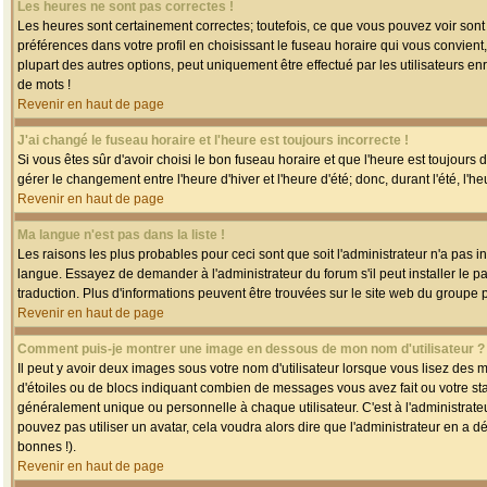
Les heures ne sont pas correctes !
Les heures sont certainement correctes; toutefois, ce que vous pouvez voir sont 
préférences dans votre profil en choisissant le fuseau horaire qui vous convien
plupart des autres options, peut uniquement être effectué par les utilisateurs enr
de mots !
Revenir en haut de page
J'ai changé le fuseau horaire et l'heure est toujours incorrecte !
Si vous êtes sûr d'avoir choisi le bon fuseau horaire et que l'heure est toujours 
gérer le changement entre l'heure d'hiver et l'heure d'été; donc, durant l'été, l'h
Revenir en haut de page
Ma langue n'est pas dans la liste !
Les raisons les plus probables pour ceci sont que soit l'administrateur n'a pas i
langue. Essayez de demander à l'administrateur du forum s'il peut installer le p
traduction. Plus d'informations peuvent être trouvées sur le site web du groupe 
Revenir en haut de page
Comment puis-je montrer une image en dessous de mon nom d'utilisateur ?
Il peut y avoir deux images sous votre nom d'utilisateur lorsque vous lisez des
d'étoiles ou de blocs indiquant combien de messages vous avez fait ou votre st
généralement unique ou personnelle à chaque utilisateur. C'est à l'administrateur
pouvez pas utiliser un avatar, cela voudra alors dire que l'administrateur en a 
bonnes !).
Revenir en haut de page