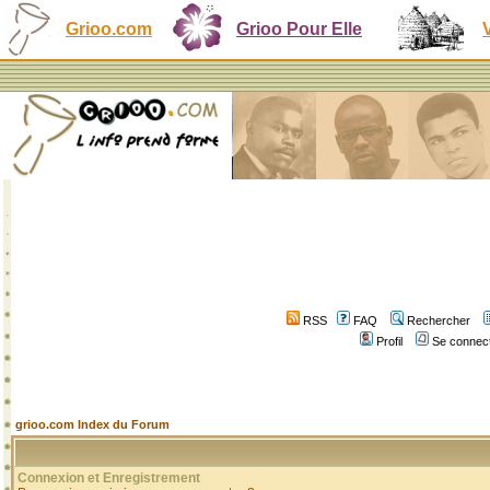
Grioo.com
Grioo Pour Elle
RSS
FAQ
Rechercher
Profil
Se connect
grioo.com Index du Forum
Connexion et Enregistrement