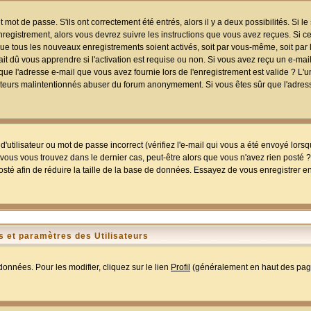
mot de passe. S'ils ont correctement été entrés, alors il y a deux possibilités. Si 
egistrement, alors vous devrez suivre les instructions que vous avez reçues. Si ce 
que tous les nouveaux enregistrements soient activés, soit par vous-même, soit par 
 dû vous apprendre si l'activation est requise ou non. Si vous avez reçu un e-mail,
r que l'adresse e-mail que vous avez fournie lors de l'enregistrement est valide ? L'
tilisateurs malintentionnés abuser du forum anonymement. Si vous êtes sûr que l'adre
utilisateur ou mot de passe incorrect (vérifiez l'e-mail qui vous a été envoyé lors
ous vous trouvez dans le dernier cas, peut-être alors que vous n'avez rien posté ? I
sté afin de réduire la taille de la base de données. Essayez de vous enregistrer e
 et paramètres des Utilisateurs
onnées. Pour les modifier, cliquez sur le lien
Profil
(généralement en haut des page