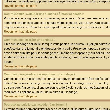
utilisateur ne peut pas supprimer un message une fois que quelqu'un y a répon
Revenir en haut de page
Comment puis-je ajouter une signature à mon message ?
Pour ajouter une signature à un message, vous devez d'abord en créer une, en a
composition d'un message pour ajouter votre signature. Vous pouvez aussi ajout
toujours empêcher d'attacher votre signature à un message en particulier en déc
Revenir en haut de page
Comment puis-je créer un sondage ?
Créer un sondage est facile; lorsque vous postez un nouveau sujet (ou éditez le
sondage
dans le formulaire en dessous de la partie
Poster un nouveau sujet
(si
devez entrer un titre pour le sondage et au moins deux options (pour définir u
également définir une date limite pour le sondage; 0 est un sondage infini. Il y a
forum).
Revenir en haut de page
Comment puis-je éditer ou supprimer un sondage ?
Comme pour les messages, les sondages peuvent uniquement être édités par le p
'Editer' du premier message du sujet (il a toujours le sondage associé avec lui)
du sondage. Par contre, si une personne a déjà voté, seuls les modérateurs et a
modifiant les options au milieu de la durée du sondage.
Revenir en haut de page
Pourquoi ne puis-je pas accéder à un forum ?
Certains forums peuvent limiter l'accès à certains utilisateurs ou groupes. Pour v