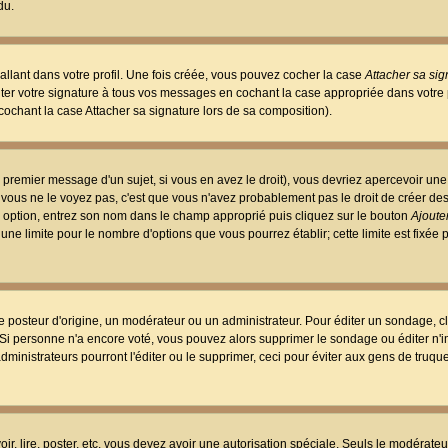
du.
llant dans votre profil. Une fois créée, vous pouvez cocher la case
Attacher sa sig
er votre signature à tous vos messages en cochant la case appropriée dans votre p
ochant la case Attacher sa signature lors de sa composition).
 premier message d'un sujet, si vous en avez le droit), vous devriez apercevoir une
 vous ne le voyez pas, c'est que vous n'avez probablement pas le droit de créer d
ne option, entrez son nom dans le champ approprié puis cliquez sur le bouton
Ajouter
 une limite pour le nombre d'options que vous pourrez établir; cette limite est fixée 
osteur d'origine, un modérateur ou un administrateur. Pour éditer un sondage, cl
. Si personne n'a encore voté, vous pouvez alors supprimer le sondage ou éditer n'
dministrateurs pourront l'éditer ou le supprimer, ceci pour éviter aux gens de truq
oir, lire, poster, etc. vous devez avoir une autorisation spéciale. Seuls le modérateu