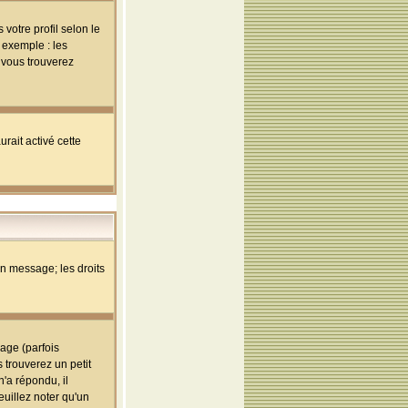
votre profil selon le
 exemple : les
; vous trouverez
rait activé cette
un message; les droits
age (parfois
trouverez un petit
'a répondu, il
euillez noter qu'un