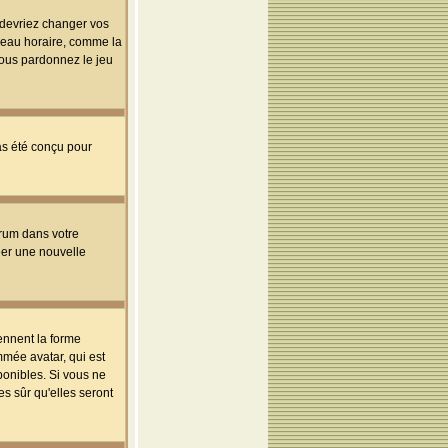
s devriez changer vos
useau horaire, comme la
 vous pardonnez le jeu
pas été conçu pour
orum dans votre
réer une nouvelle
ennent la forme
mmée avatar, qui est
ponibles. Si vous ne
s sûr qu'elles seront