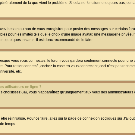
t généralement de là que vient le problème. Si cela ne fonctionne toujours pas, conta
 avez besoin ou non de vous enregistrer pour poster des messages sur certains foru
les pour les invités tels que le choix d'une image avatar, une messagerie privée, l
ment quelques instants; il est donc recommandé de le faire.
orsque vous vous connectez, le forum vous gardera seulement connecté pour une p
utre. Pour rester connecté, cochez la case en vous connectant; ceci n'est pas reco
iversité, etc.
s utilisateurs en ligne ?
ous choisissez
Oui
, vous n'apparaîtrez qu'uniquement aux yeux des administrateur
être réinitialisé. Pour ce faire, allez sur la page de connexion et cliquez sur
J'ai o
 de temps.