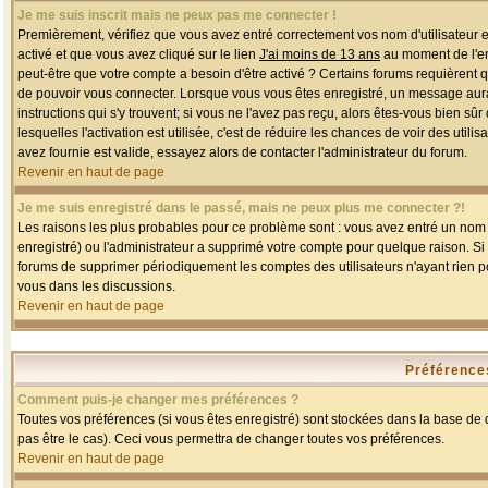
Je me suis inscrit mais ne peux pas me connecter !
Premièrement, vérifiez que vous avez entré correctement vos nom d'utilisateur et 
activé et que vous avez cliqué sur le lien
J'ai moins de 13 ans
au moment de l'enr
peut-être que votre compte a besoin d'être activé ? Certains forums requièrent 
de pouvoir vous connecter. Lorsque vous vous êtes enregistré, un message aurait
instructions qui s'y trouvent; si vous ne l'avez pas reçu, alors êtes-vous bien sû
lesquelles l'activation est utilisée, c'est de réduire les chances de voir des u
avez fournie est valide, essayez alors de contacter l'administrateur du forum.
Revenir en haut de page
Je me suis enregistré dans le passé, mais ne peux plus me connecter ?!
Les raisons les plus probables pour ce problème sont : vous avez entré un nom d'
enregistré) ou l'administrateur a supprimé votre compte pour quelque raison. Si v
forums de supprimer périodiquement les comptes des utilisateurs n'ayant rien po
vous dans les discussions.
Revenir en haut de page
Préférences
Comment puis-je changer mes préférences ?
Toutes vos préférences (si vous êtes enregistré) sont stockées dans la base de d
pas être le cas). Ceci vous permettra de changer toutes vos préférences.
Revenir en haut de page