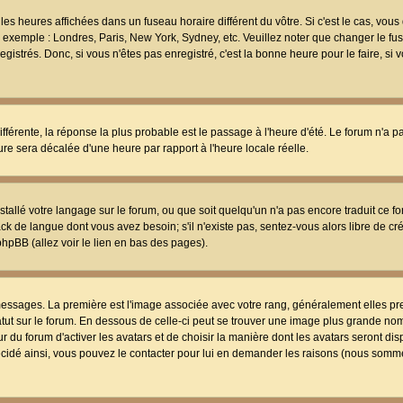
les heures affichées dans un fuseau horaire différent du vôtre. Si c'est le cas, vou
t, exemple : Londres, Paris, New York, Sydney, etc. Veuillez noter que changer le f
egistrés. Donc, si vous n'êtes pas enregistré, c'est la bonne heure pour le faire, si
différente, la réponse la plus probable est le passage à l'heure d'été. Le forum n'a 
eure sera décalée d'une heure par rapport à l'heure locale réelle.
nstallé votre langage sur le forum, ou que soit quelqu'un n'a pas encore traduit ce f
ack de langue dont vous avez besoin; s'il n'existe pas, sentez-vous alors libre de c
phpBB (allez voir le lien en bas des pages).
 messages. La première est l'image associée avec votre rang, généralement elles pr
atut sur le forum. En dessous de celle-ci peut se trouver une image plus grande no
 du forum d'activer les avatars et de choisir la manière dont les avatars seront dis
décidé ainsi, vous pouvez le contacter pour lui en demander les raisons (nous somme