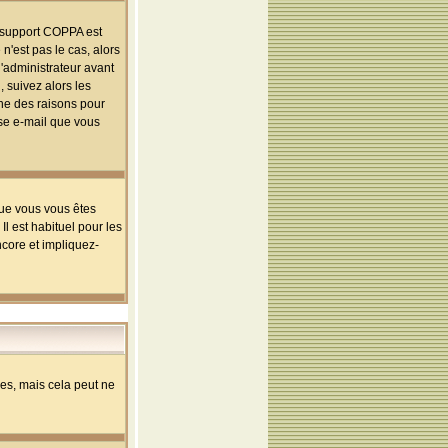
le support COPPA est
n'est pas le cas, alors
l'administrateur avant
 suivez alors les
une des raisons pour
sse e-mail que vous
que vous vous êtes
l est habituel pour les
ncore et impliquez-
s, mais cela peut ne