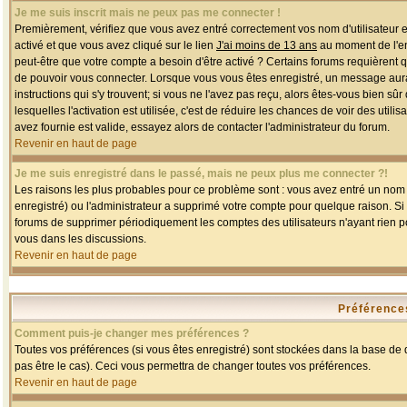
Je me suis inscrit mais ne peux pas me connecter !
Premièrement, vérifiez que vous avez entré correctement vos nom d'utilisateur et 
activé et que vous avez cliqué sur le lien
J'ai moins de 13 ans
au moment de l'enr
peut-être que votre compte a besoin d'être activé ? Certains forums requièrent 
de pouvoir vous connecter. Lorsque vous vous êtes enregistré, un message aurait
instructions qui s'y trouvent; si vous ne l'avez pas reçu, alors êtes-vous bien sû
lesquelles l'activation est utilisée, c'est de réduire les chances de voir des u
avez fournie est valide, essayez alors de contacter l'administrateur du forum.
Revenir en haut de page
Je me suis enregistré dans le passé, mais ne peux plus me connecter ?!
Les raisons les plus probables pour ce problème sont : vous avez entré un nom d'
enregistré) ou l'administrateur a supprimé votre compte pour quelque raison. Si v
forums de supprimer périodiquement les comptes des utilisateurs n'ayant rien po
vous dans les discussions.
Revenir en haut de page
Préférences
Comment puis-je changer mes préférences ?
Toutes vos préférences (si vous êtes enregistré) sont stockées dans la base de d
pas être le cas). Ceci vous permettra de changer toutes vos préférences.
Revenir en haut de page