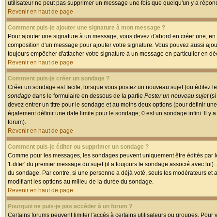
utilisateur ne peut pas supprimer un message une fois que quelqu'un y a répon
Revenir en haut de page
Comment puis-je ajouter une signature à mon message ?
Pour ajouter une signature à un message, vous devez d'abord en créer une, en a
composition d'un message pour ajouter votre signature. Vous pouvez aussi ajout
toujours empêcher d'attacher votre signature à un message en particulier en déc
Revenir en haut de page
Comment puis-je créer un sondage ?
Créer un sondage est facile; lorsque vous postez un nouveau sujet (ou éditez le
sondage
dans le formulaire en dessous de la partie
Poster un nouveau sujet
(si
devez entrer un titre pour le sondage et au moins deux options (pour définir u
également définir une date limite pour le sondage; 0 est un sondage infini. Il y a
forum).
Revenir en haut de page
Comment puis-je éditer ou supprimer un sondage ?
Comme pour les messages, les sondages peuvent uniquement être édités par le p
'Editer' du premier message du sujet (il a toujours le sondage associé avec lui)
du sondage. Par contre, si une personne a déjà voté, seuls les modérateurs et a
modifiant les options au milieu de la durée du sondage.
Revenir en haut de page
Pourquoi ne puis-je pas accéder à un forum ?
Certains forums peuvent limiter l'accès à certains utilisateurs ou groupes. Pour v