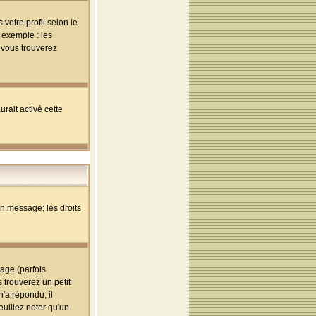
votre profil selon le
 exemple : les
; vous trouverez
rait activé cette
un message; les droits
age (parfois
trouverez un petit
'a répondu, il
euillez noter qu'un