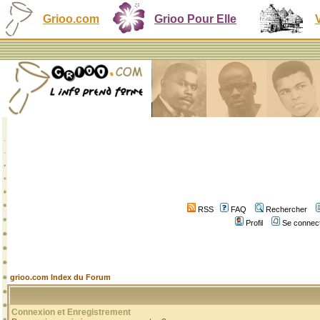
Grioo.com
Grioo Pour Elle
RSS
FAQ
Rechercher
Profil
Se connect
grioo.com Index du Forum
Connexion et Enregistrement