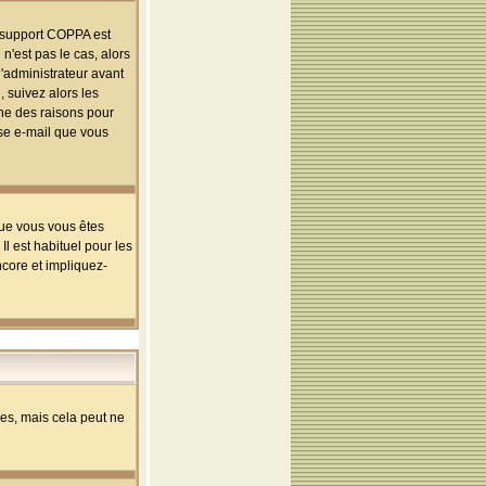
le support COPPA est
n'est pas le cas, alors
l'administrateur avant
 suivez alors les
une des raisons pour
sse e-mail que vous
que vous vous êtes
l est habituel pour les
ncore et impliquez-
s, mais cela peut ne