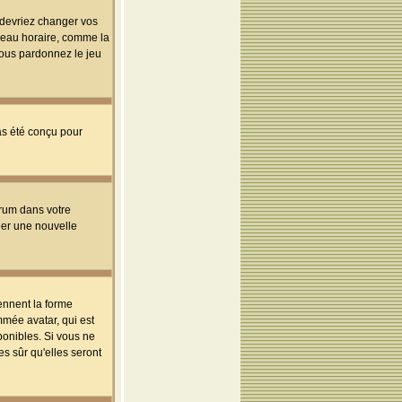
s devriez changer vos
useau horaire, comme la
 vous pardonnez le jeu
pas été conçu pour
orum dans votre
réer une nouvelle
ennent la forme
mmée avatar, qui est
ponibles. Si vous ne
s sûr qu'elles seront