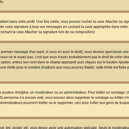
du.
llant dans votre profil. Une fois créée, vous pouvez cocher la case
Attacher sa sig
er votre signature à tous vos messages en cochant la case appropriée dans votre p
ochant la case Attacher sa signature lors de sa composition).
 premier message d'un sujet, si vous en avez le droit), vous devriez apercevoir une
 vous ne le voyez pas, c'est que vous n'avez probablement pas le droit de créer d
ne option, entrez son nom dans le champ approprié puis cliquez sur le bouton
Ajouter
 une limite pour le nombre d'options que vous pourrez établir; cette limite est fixée 
osteur d'origine, un modérateur ou un administrateur. Pour éditer un sondage, cl
. Si personne n'a encore voté, vous pouvez alors supprimer le sondage ou éditer n'
dministrateurs pourront l'éditer ou le supprimer, ceci pour éviter aux gens de truq
oir, lire, poster, etc. vous devez avoir une autorisation spéciale. Seuls le modérateu