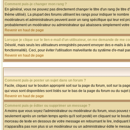
Comment puis-je changer mon rang ?
En général, vous ne pouvez pas directement changer le titre d'un rang (le titre d'
thème utilisé). La plupart des forums utilisent les rangs pour indiquer le nombre
modérateurs et administrateurs peuvent avoir un rang spécifique qui leur est pro
probablement un modérateur ou administrateur qui abaissera simplement votre
Revenir en haut de page
Lorsque je clique sur le lien e-mail d'un utilisateur, on me demande de me co
Désolé, mais seuls les utilisateurs enregistrés peuvent envoyer des e-mails à des
fonctionnalité). Ceci, pour éviter l'utilisation malveillante du système d'e-mail p
Revenir en haut de page
Comment puis-je poster un sujet dans un forum ?
Facile, cliquez sur le bouton approprié soit sur la page du forum, soit sur la pa
qui vous sont disponibles sont listés sur le bas de la page du forum ou du sujet (
Revenir en haut de page
Comment puis-je éditer ou supprimer un message ?
A moins que vous soyez l'administrateur ou modérateur du forum, vous pouvez
seulement après un certain temps après qu'il soit posté) en cliquant sur le bout
morceau de texte en dessous de votre message en retournant le lire, indiquant le
n'apparaîtra pas non plus si un modérateur ou un administrateur édite le message