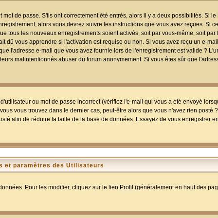
mot de passe. S'ils ont correctement été entrés, alors il y a deux possibilités. Si 
egistrement, alors vous devrez suivre les instructions que vous avez reçues. Si ce 
que tous les nouveaux enregistrements soient activés, soit par vous-même, soit par 
 dû vous apprendre si l'activation est requise ou non. Si vous avez reçu un e-mail,
r que l'adresse e-mail que vous avez fournie lors de l'enregistrement est valide ? L'
tilisateurs malintentionnés abuser du forum anonymement. Si vous êtes sûr que l'adre
utilisateur ou mot de passe incorrect (vérifiez l'e-mail qui vous a été envoyé lors
ous vous trouvez dans le dernier cas, peut-être alors que vous n'avez rien posté ? I
sté afin de réduire la taille de la base de données. Essayez de vous enregistrer e
 et paramètres des Utilisateurs
onnées. Pour les modifier, cliquez sur le lien
Profil
(généralement en haut des page