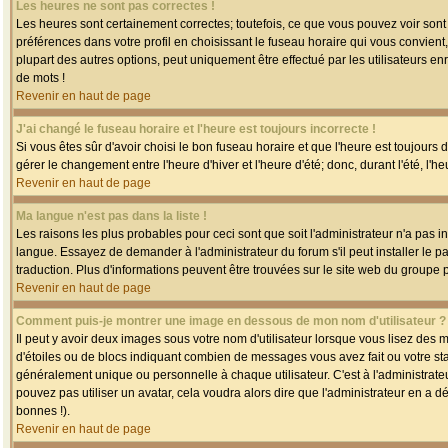
Les heures ne sont pas correctes !
Les heures sont certainement correctes; toutefois, ce que vous pouvez voir sont 
préférences dans votre profil en choisissant le fuseau horaire qui vous convien
plupart des autres options, peut uniquement être effectué par les utilisateurs enr
de mots !
Revenir en haut de page
J'ai changé le fuseau horaire et l'heure est toujours incorrecte !
Si vous êtes sûr d'avoir choisi le bon fuseau horaire et que l'heure est toujours 
gérer le changement entre l'heure d'hiver et l'heure d'été; donc, durant l'été, l'h
Revenir en haut de page
Ma langue n'est pas dans la liste !
Les raisons les plus probables pour ceci sont que soit l'administrateur n'a pas i
langue. Essayez de demander à l'administrateur du forum s'il peut installer le p
traduction. Plus d'informations peuvent être trouvées sur le site web du groupe 
Revenir en haut de page
Comment puis-je montrer une image en dessous de mon nom d'utilisateur ?
Il peut y avoir deux images sous votre nom d'utilisateur lorsque vous lisez des
d'étoiles ou de blocs indiquant combien de messages vous avez fait ou votre st
généralement unique ou personnelle à chaque utilisateur. C'est à l'administrateur
pouvez pas utiliser un avatar, cela voudra alors dire que l'administrateur en a 
bonnes !).
Revenir en haut de page