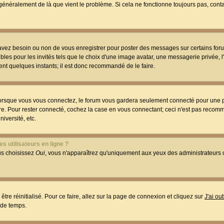
t généralement de là que vient le problème. Si cela ne fonctionne toujours pas, conta
 avez besoin ou non de vous enregistrer pour poster des messages sur certains foru
les pour les invités tels que le choix d'une image avatar, une messagerie privée, l
ment quelques instants; il est donc recommandé de le faire.
orsque vous vous connectez, le forum vous gardera seulement connecté pour une p
utre. Pour rester connecté, cochez la case en vous connectant; ceci n'est pas reco
iversité, etc.
s utilisateurs en ligne ?
ous choisissez
Oui
, vous n'apparaîtrez qu'uniquement aux yeux des administrateur
être réinitialisé. Pour ce faire, allez sur la page de connexion et cliquez sur
J'ai o
 de temps.