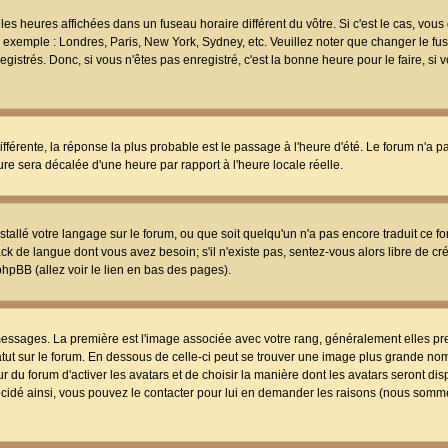
les heures affichées dans un fuseau horaire différent du vôtre. Si c'est le cas, vou
t, exemple : Londres, Paris, New York, Sydney, etc. Veuillez noter que changer le f
egistrés. Donc, si vous n'êtes pas enregistré, c'est la bonne heure pour le faire, si
différente, la réponse la plus probable est le passage à l'heure d'été. Le forum n'a 
eure sera décalée d'une heure par rapport à l'heure locale réelle.
nstallé votre langage sur le forum, ou que soit quelqu'un n'a pas encore traduit ce f
ack de langue dont vous avez besoin; s'il n'existe pas, sentez-vous alors libre de c
phpBB (allez voir le lien en bas des pages).
 messages. La première est l'image associée avec votre rang, généralement elles pr
atut sur le forum. En dessous de celle-ci peut se trouver une image plus grande no
 du forum d'activer les avatars et de choisir la manière dont les avatars seront dis
décidé ainsi, vous pouvez le contacter pour lui en demander les raisons (nous somme