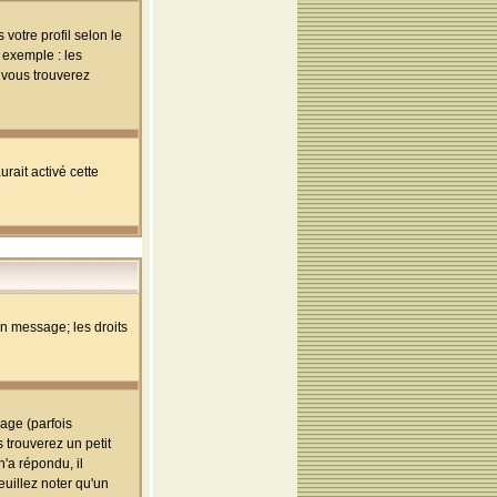
votre profil selon le
 exemple : les
; vous trouverez
rait activé cette
un message; les droits
age (parfois
trouverez un petit
'a répondu, il
euillez noter qu'un