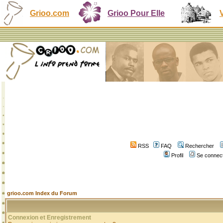
Grioo.com
Grioo Pour Elle
RSS
FAQ
Rechercher
Profil
Se connect
grioo.com Index du Forum
Connexion et Enregistrement