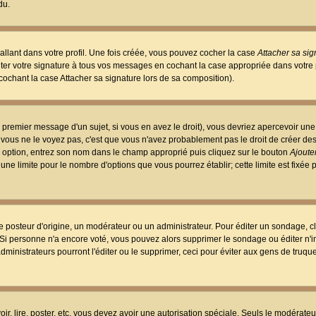
du.
llant dans votre profil. Une fois créée, vous pouvez cocher la case
Attacher sa sig
er votre signature à tous vos messages en cochant la case appropriée dans votre p
ochant la case Attacher sa signature lors de sa composition).
 premier message d'un sujet, si vous en avez le droit), vous devriez apercevoir une
 vous ne le voyez pas, c'est que vous n'avez probablement pas le droit de créer d
ne option, entrez son nom dans le champ approprié puis cliquez sur le bouton
Ajouter
 une limite pour le nombre d'options que vous pourrez établir; cette limite est fixée 
osteur d'origine, un modérateur ou un administrateur. Pour éditer un sondage, cl
. Si personne n'a encore voté, vous pouvez alors supprimer le sondage ou éditer n'
dministrateurs pourront l'éditer ou le supprimer, ceci pour éviter aux gens de truq
oir, lire, poster, etc. vous devez avoir une autorisation spéciale. Seuls le modérateu