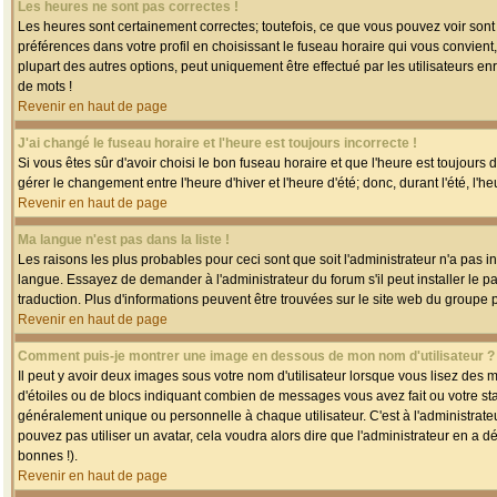
Les heures ne sont pas correctes !
Les heures sont certainement correctes; toutefois, ce que vous pouvez voir sont 
préférences dans votre profil en choisissant le fuseau horaire qui vous convien
plupart des autres options, peut uniquement être effectué par les utilisateurs enr
de mots !
Revenir en haut de page
J'ai changé le fuseau horaire et l'heure est toujours incorrecte !
Si vous êtes sûr d'avoir choisi le bon fuseau horaire et que l'heure est toujours 
gérer le changement entre l'heure d'hiver et l'heure d'été; donc, durant l'été, l'h
Revenir en haut de page
Ma langue n'est pas dans la liste !
Les raisons les plus probables pour ceci sont que soit l'administrateur n'a pas i
langue. Essayez de demander à l'administrateur du forum s'il peut installer le p
traduction. Plus d'informations peuvent être trouvées sur le site web du groupe 
Revenir en haut de page
Comment puis-je montrer une image en dessous de mon nom d'utilisateur ?
Il peut y avoir deux images sous votre nom d'utilisateur lorsque vous lisez des
d'étoiles ou de blocs indiquant combien de messages vous avez fait ou votre st
généralement unique ou personnelle à chaque utilisateur. C'est à l'administrateur
pouvez pas utiliser un avatar, cela voudra alors dire que l'administrateur en a 
bonnes !).
Revenir en haut de page