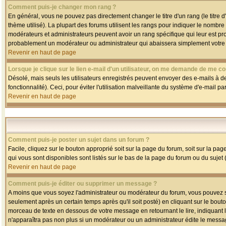
Comment puis-je changer mon rang ?
En général, vous ne pouvez pas directement changer le titre d'un rang (le titre d'
thème utilisé). La plupart des forums utilisent les rangs pour indiquer le nombre
modérateurs et administrateurs peuvent avoir un rang spécifique qui leur est pro
probablement un modérateur ou administrateur qui abaissera simplement votre
Revenir en haut de page
Lorsque je clique sur le lien e-mail d'un utilisateur, on me demande de me co
Désolé, mais seuls les utilisateurs enregistrés peuvent envoyer des e-mails à des
fonctionnalité). Ceci, pour éviter l'utilisation malveillante du système d'e-mail p
Revenir en haut de page
Comment puis-je poster un sujet dans un forum ?
Facile, cliquez sur le bouton approprié soit sur la page du forum, soit sur la pa
qui vous sont disponibles sont listés sur le bas de la page du forum ou du sujet (
Revenir en haut de page
Comment puis-je éditer ou supprimer un message ?
A moins que vous soyez l'administrateur ou modérateur du forum, vous pouvez
seulement après un certain temps après qu'il soit posté) en cliquant sur le bout
morceau de texte en dessous de votre message en retournant le lire, indiquant le
n'apparaîtra pas non plus si un modérateur ou un administrateur édite le message