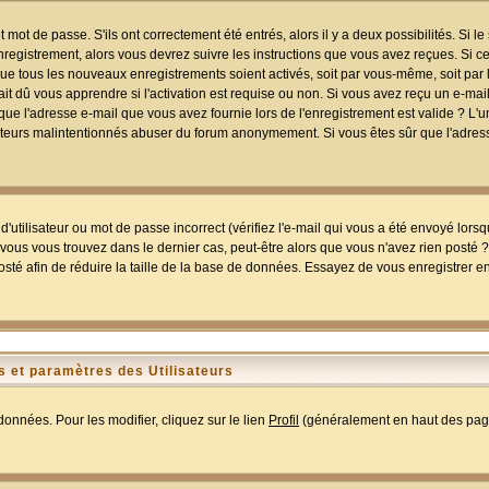
mot de passe. S'ils ont correctement été entrés, alors il y a deux possibilités. Si 
egistrement, alors vous devrez suivre les instructions que vous avez reçues. Si ce 
que tous les nouveaux enregistrements soient activés, soit par vous-même, soit par 
 dû vous apprendre si l'activation est requise ou non. Si vous avez reçu un e-mail,
r que l'adresse e-mail que vous avez fournie lors de l'enregistrement est valide ? L'
tilisateurs malintentionnés abuser du forum anonymement. Si vous êtes sûr que l'adre
utilisateur ou mot de passe incorrect (vérifiez l'e-mail qui vous a été envoyé lors
ous vous trouvez dans le dernier cas, peut-être alors que vous n'avez rien posté ? I
sté afin de réduire la taille de la base de données. Essayez de vous enregistrer e
 et paramètres des Utilisateurs
onnées. Pour les modifier, cliquez sur le lien
Profil
(généralement en haut des page