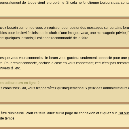
t généralement de là que vient le problème. Si cela ne fonctionne toujours pas, conta
 avez besoin ou non de vous enregistrer pour poster des messages sur certains foru
les pour les invités tels que le choix d'une image avatar, une messagerie privée, l
ment quelques instants; il est donc recommandé de le faire.
orsque vous vous connectez, le forum vous gardera seulement connecté pour une p
utre. Pour rester connecté, cochez la case en vous connectant; ceci n'est pas reco
iversité, etc.
s utilisateurs en ligne ?
ous choisissez
Oui
, vous n'apparaîtrez qu'uniquement aux yeux des administrateur
être réinitialisé. Pour ce faire, allez sur la page de connexion et cliquez sur
J'ai o
 de temps.