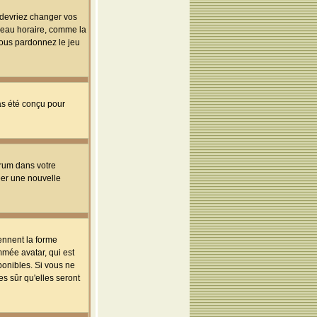
s devriez changer vos
useau horaire, comme la
 vous pardonnez le jeu
pas été conçu pour
orum dans votre
réer une nouvelle
ennent la forme
mmée avatar, qui est
ponibles. Si vous ne
s sûr qu'elles seront