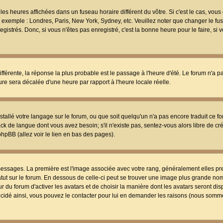
les heures affichées dans un fuseau horaire différent du vôtre. Si c'est le cas, vou
t, exemple : Londres, Paris, New York, Sydney, etc. Veuillez noter que changer le f
egistrés. Donc, si vous n'êtes pas enregistré, c'est la bonne heure pour le faire, si
différente, la réponse la plus probable est le passage à l'heure d'été. Le forum n'a 
eure sera décalée d'une heure par rapport à l'heure locale réelle.
nstallé votre langage sur le forum, ou que soit quelqu'un n'a pas encore traduit ce f
ack de langue dont vous avez besoin; s'il n'existe pas, sentez-vous alors libre de c
phpBB (allez voir le lien en bas des pages).
 messages. La première est l'image associée avec votre rang, généralement elles pr
atut sur le forum. En dessous de celle-ci peut se trouver une image plus grande no
 du forum d'activer les avatars et de choisir la manière dont les avatars seront dis
décidé ainsi, vous pouvez le contacter pour lui en demander les raisons (nous somme