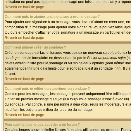
utilisateur ne peut pas supprimer un message une fois que quelqu'un y a répon
Revenir en haut de page
Comment puis-je ajouter une signature à mon message ?
Pour ajouter une signature à un message, vous devez d'abord en créer une, en a
composition d'un message pour ajouter votre signature. Vous pouvez aussi ajout
toujours empêcher d'attacher votre signature à un message en particulier en déc
Revenir en haut de page
Comment puis-je créer un sondage ?
Créer un sondage est facile; lorsque vous postez un nouveau sujet (ou éditez le
sondage
dans le formulaire en dessous de la partie
Poster un nouveau sujet
(si
devez entrer un titre pour le sondage et au moins deux options (pour définir u
également définir une date limite pour le sondage; 0 est un sondage infini. Il y a
forum).
Revenir en haut de page
Comment puis-je éditer ou supprimer un sondage ?
Comme pour les messages, les sondages peuvent uniquement être édités par le p
'Editer' du premier message du sujet (il a toujours le sondage associé avec lui)
du sondage. Par contre, si une personne a déjà voté, seuls les modérateurs et a
modifiant les options au milieu de la durée du sondage.
Revenir en haut de page
Pourquoi ne puis-je pas accéder à un forum ?
Certains forums peuvent limiter l'accès à certains utilisateurs ou groupes. Pour v