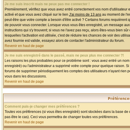
Je me suis inscrit mais ne peux pas me connecter !
Premièrement, vérifiez que vous avez entré correctement vos nom d'utilisateur et 
activé et que vous avez cliqué sur le lien
J'ai moins de 13 ans
au moment de l'enr
peut-être que votre compte a besoin d'être activé ? Certains forums requièrent 
de pouvoir vous connecter. Lorsque vous vous êtes enregistré, un message aurait
instructions qui s'y trouvent; si vous ne l'avez pas reçu, alors êtes-vous bien sû
lesquelles l'activation est utilisée, c'est de réduire les chances de voir des u
avez fournie est valide, essayez alors de contacter l'administrateur du forum.
Revenir en haut de page
Je me suis enregistré dans le passé, mais ne peux plus me connecter ?!
Les raisons les plus probables pour ce problème sont : vous avez entré un nom d'
enregistré) ou l'administrateur a supprimé votre compte pour quelque raison. Si v
forums de supprimer périodiquement les comptes des utilisateurs n'ayant rien po
vous dans les discussions.
Revenir en haut de page
Préférences
Comment puis-je changer mes préférences ?
Toutes vos préférences (si vous êtes enregistré) sont stockées dans la base de d
pas être le cas). Ceci vous permettra de changer toutes vos préférences.
Revenir en haut de page