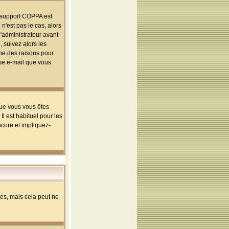
le support COPPA est
n'est pas le cas, alors
l'administrateur avant
 suivez alors les
une des raisons pour
sse e-mail que vous
que vous vous êtes
l est habituel pour les
ncore et impliquez-
s, mais cela peut ne