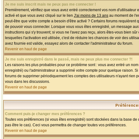
Je me suis inscrit mais ne peux pas me connecter !
Premièrement, vérifiez que vous avez entré correctement vos nom d'utilisateur et 
activé et que vous avez cliqué sur le lien
J'ai moins de 13 ans
au moment de l'enr
peut-être que votre compte a besoin d'être activé ? Certains forums requièrent 
de pouvoir vous connecter. Lorsque vous vous êtes enregistré, un message aurait
instructions qui s'y trouvent; si vous ne l'avez pas reçu, alors êtes-vous bien sû
lesquelles l'activation est utilisée, c'est de réduire les chances de voir des u
avez fournie est valide, essayez alors de contacter l'administrateur du forum.
Revenir en haut de page
Je me suis enregistré dans le passé, mais ne peux plus me connecter ?!
Les raisons les plus probables pour ce problème sont : vous avez entré un nom d'
enregistré) ou l'administrateur a supprimé votre compte pour quelque raison. Si v
forums de supprimer périodiquement les comptes des utilisateurs n'ayant rien po
vous dans les discussions.
Revenir en haut de page
Préférences
Comment puis-je changer mes préférences ?
Toutes vos préférences (si vous êtes enregistré) sont stockées dans la base de d
pas être le cas). Ceci vous permettra de changer toutes vos préférences.
Revenir en haut de page