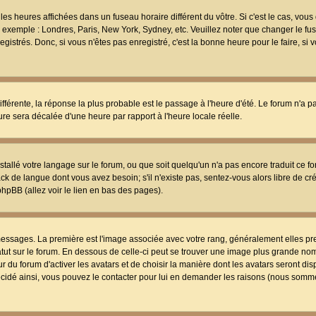
les heures affichées dans un fuseau horaire différent du vôtre. Si c'est le cas, vou
t, exemple : Londres, Paris, New York, Sydney, etc. Veuillez noter que changer le f
egistrés. Donc, si vous n'êtes pas enregistré, c'est la bonne heure pour le faire, si
différente, la réponse la plus probable est le passage à l'heure d'été. Le forum n'a 
eure sera décalée d'une heure par rapport à l'heure locale réelle.
nstallé votre langage sur le forum, ou que soit quelqu'un n'a pas encore traduit ce f
ack de langue dont vous avez besoin; s'il n'existe pas, sentez-vous alors libre de c
phpBB (allez voir le lien en bas des pages).
 messages. La première est l'image associée avec votre rang, généralement elles pr
atut sur le forum. En dessous de celle-ci peut se trouver une image plus grande no
 du forum d'activer les avatars et de choisir la manière dont les avatars seront dis
décidé ainsi, vous pouvez le contacter pour lui en demander les raisons (nous somme