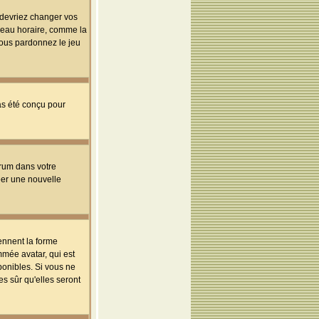
s devriez changer vos
useau horaire, comme la
 vous pardonnez le jeu
pas été conçu pour
orum dans votre
réer une nouvelle
ennent la forme
mmée avatar, qui est
ponibles. Si vous ne
s sûr qu'elles seront