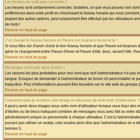
Les heures ne sont pas correctes !
Les heures sont certainement correctes; toutefois, ce que vous pouvez voir sont 
préférences dans votre profil en choisissant le fuseau horaire qui vous convien
plupart des autres options, peut uniquement être effectué par les utilisateurs enr
de mots !
Revenir en haut de page
J'ai changé le fuseau horaire et l'heure est toujours incorrecte !
Si vous êtes sûr d'avoir choisi le bon fuseau horaire et que l'heure est toujours 
gérer le changement entre l'heure d'hiver et l'heure d'été; donc, durant l'été, l'h
Revenir en haut de page
Ma langue n'est pas dans la liste !
Les raisons les plus probables pour ceci sont que soit l'administrateur n'a pas i
langue. Essayez de demander à l'administrateur du forum s'il peut installer le p
traduction. Plus d'informations peuvent être trouvées sur le site web du groupe 
Revenir en haut de page
Comment puis-je montrer une image en dessous de mon nom d'utilisateur ?
Il peut y avoir deux images sous votre nom d'utilisateur lorsque vous lisez des
d'étoiles ou de blocs indiquant combien de messages vous avez fait ou votre st
généralement unique ou personnelle à chaque utilisateur. C'est à l'administrateur
pouvez pas utiliser un avatar, cela voudra alors dire que l'administrateur en a 
bonnes !).
Revenir en haut de page