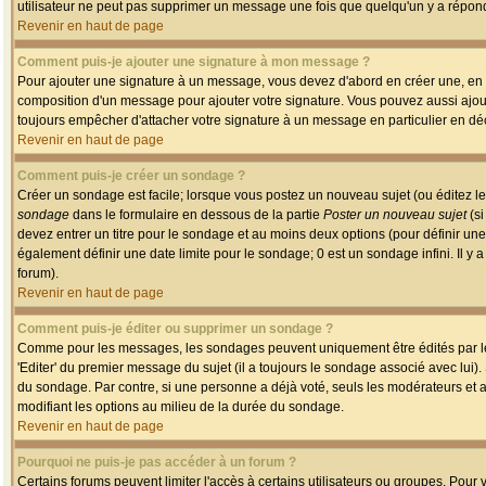
utilisateur ne peut pas supprimer un message une fois que quelqu'un y a répon
Revenir en haut de page
Comment puis-je ajouter une signature à mon message ?
Pour ajouter une signature à un message, vous devez d'abord en créer une, en a
composition d'un message pour ajouter votre signature. Vous pouvez aussi ajout
toujours empêcher d'attacher votre signature à un message en particulier en déc
Revenir en haut de page
Comment puis-je créer un sondage ?
Créer un sondage est facile; lorsque vous postez un nouveau sujet (ou éditez le
sondage
dans le formulaire en dessous de la partie
Poster un nouveau sujet
(si
devez entrer un titre pour le sondage et au moins deux options (pour définir u
également définir une date limite pour le sondage; 0 est un sondage infini. Il y a
forum).
Revenir en haut de page
Comment puis-je éditer ou supprimer un sondage ?
Comme pour les messages, les sondages peuvent uniquement être édités par le p
'Editer' du premier message du sujet (il a toujours le sondage associé avec lui)
du sondage. Par contre, si une personne a déjà voté, seuls les modérateurs et a
modifiant les options au milieu de la durée du sondage.
Revenir en haut de page
Pourquoi ne puis-je pas accéder à un forum ?
Certains forums peuvent limiter l'accès à certains utilisateurs ou groupes. Pour v