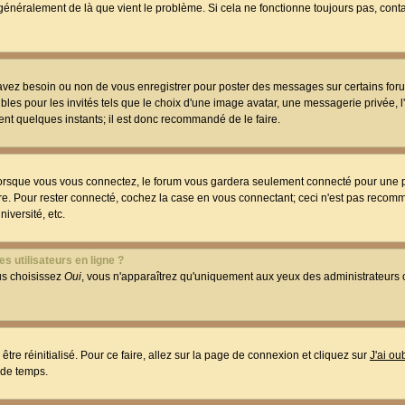
t généralement de là que vient le problème. Si cela ne fonctionne toujours pas, conta
 avez besoin ou non de vous enregistrer pour poster des messages sur certains foru
les pour les invités tels que le choix d'une image avatar, une messagerie privée, l
ment quelques instants; il est donc recommandé de le faire.
orsque vous vous connectez, le forum vous gardera seulement connecté pour une p
utre. Pour rester connecté, cochez la case en vous connectant; ceci n'est pas reco
iversité, etc.
s utilisateurs en ligne ?
ous choisissez
Oui
, vous n'apparaîtrez qu'uniquement aux yeux des administrateur
être réinitialisé. Pour ce faire, allez sur la page de connexion et cliquez sur
J'ai o
 de temps.