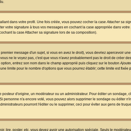
du.
llant dans votre profil. Une fois créée, vous pouvez cocher la case
Attacher sa sig
er votre signature à tous vos messages en cochant la case appropriée dans votre p
ochant la case Attacher sa signature lors de sa composition).
 premier message d'un sujet, si vous en avez le droit), vous devriez apercevoir une
 vous ne le voyez pas, c'est que vous n'avez probablement pas le droit de créer d
ne option, entrez son nom dans le champ approprié puis cliquez sur le bouton
Ajouter
 une limite pour le nombre d'options que vous pourrez établir; cette limite est fixée 
osteur d'origine, un modérateur ou un administrateur. Pour éditer un sondage, cl
. Si personne n'a encore voté, vous pouvez alors supprimer le sondage ou éditer n'
dministrateurs pourront l'éditer ou le supprimer, ceci pour éviter aux gens de truq
oir, lire, poster, etc. vous devez avoir une autorisation spéciale. Seuls le modérateu