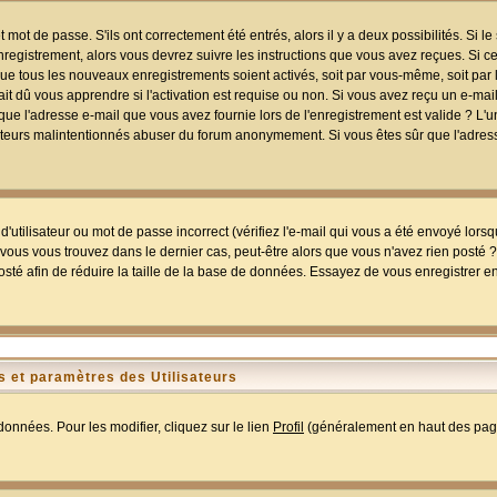
mot de passe. S'ils ont correctement été entrés, alors il y a deux possibilités. Si 
egistrement, alors vous devrez suivre les instructions que vous avez reçues. Si ce 
que tous les nouveaux enregistrements soient activés, soit par vous-même, soit par 
 dû vous apprendre si l'activation est requise ou non. Si vous avez reçu un e-mail,
r que l'adresse e-mail que vous avez fournie lors de l'enregistrement est valide ? L'
tilisateurs malintentionnés abuser du forum anonymement. Si vous êtes sûr que l'adre
utilisateur ou mot de passe incorrect (vérifiez l'e-mail qui vous a été envoyé lors
ous vous trouvez dans le dernier cas, peut-être alors que vous n'avez rien posté ? I
sté afin de réduire la taille de la base de données. Essayez de vous enregistrer e
 et paramètres des Utilisateurs
onnées. Pour les modifier, cliquez sur le lien
Profil
(généralement en haut des page