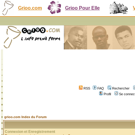
Grioo.com
Grioo Pour Elle
RSS
FAQ
Rechercher
Profil
Se connect
grioo.com Index du Forum
Connexion et Enregistrement