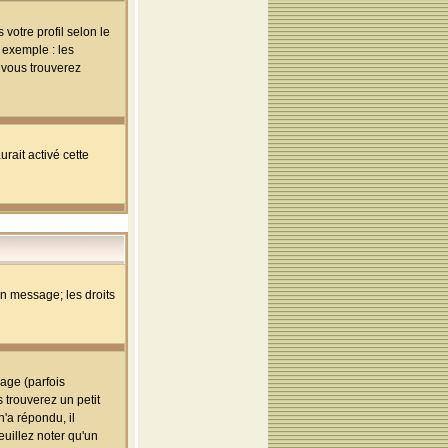
votre profil selon le
 exemple : les
; vous trouverez
rait activé cette
un message; les droits
age (parfois
trouverez un petit
'a répondu, il
euillez noter qu'un