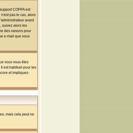
le support COPPA est
n'est pas le cas, alors
l'administrateur avant
 suivez alors les
une des raisons pour
sse e-mail que vous
que vous vous êtes
l est habituel pour les
ncore et impliquez-
s, mais cela peut ne