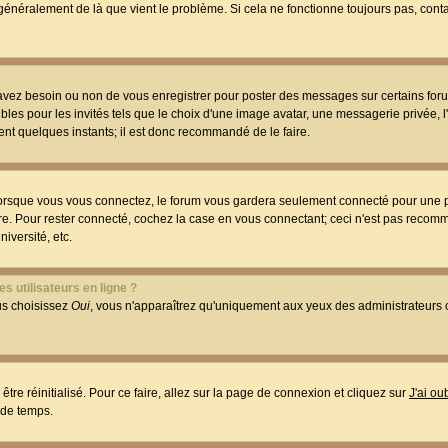
t généralement de là que vient le problème. Si cela ne fonctionne toujours pas, conta
 avez besoin ou non de vous enregistrer pour poster des messages sur certains foru
les pour les invités tels que le choix d'une image avatar, une messagerie privée, l
ment quelques instants; il est donc recommandé de le faire.
orsque vous vous connectez, le forum vous gardera seulement connecté pour une p
utre. Pour rester connecté, cochez la case en vous connectant; ceci n'est pas reco
iversité, etc.
s utilisateurs en ligne ?
ous choisissez
Oui
, vous n'apparaîtrez qu'uniquement aux yeux des administrateur
être réinitialisé. Pour ce faire, allez sur la page de connexion et cliquez sur
J'ai o
 de temps.