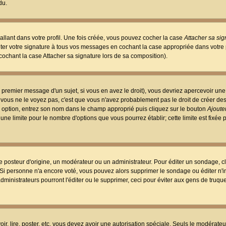
du.
llant dans votre profil. Une fois créée, vous pouvez cocher la case
Attacher sa sig
er votre signature à tous vos messages en cochant la case appropriée dans votre p
ochant la case Attacher sa signature lors de sa composition).
 premier message d'un sujet, si vous en avez le droit), vous devriez apercevoir une
 vous ne le voyez pas, c'est que vous n'avez probablement pas le droit de créer d
ne option, entrez son nom dans le champ approprié puis cliquez sur le bouton
Ajouter
 une limite pour le nombre d'options que vous pourrez établir; cette limite est fixée 
osteur d'origine, un modérateur ou un administrateur. Pour éditer un sondage, cl
. Si personne n'a encore voté, vous pouvez alors supprimer le sondage ou éditer n'
dministrateurs pourront l'éditer ou le supprimer, ceci pour éviter aux gens de truq
oir, lire, poster, etc. vous devez avoir une autorisation spéciale. Seuls le modérateu