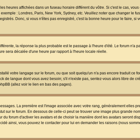
les heures affichées dans un fuseau horaire différent du vôtre. Si c'est le cas, vou
t, exemple : Londres, Paris, New York, Sydney, etc. Veuillez noter que changer le f
egistrés. Donc, si vous n'êtes pas enregistré, c'est la bonne heure pour le faire, si
différente, la réponse la plus probable est le passage à l'heure d'été. Le forum n'a 
eure sera décalée d'une heure par rapport à l'heure locale réelle.
nstallé votre langage sur le forum, ou que soit quelqu'un n'a pas encore traduit ce f
ack de langue dont vous avez besoin; s'il n'existe pas, sentez-vous alors libre de c
phpBB (allez voir le lien en bas des pages).
 messages. La première est l'image associée avec votre rang, généralement elles pr
atut sur le forum. En dessous de celle-ci peut se trouver une image plus grande no
 du forum d'activer les avatars et de choisir la manière dont les avatars seront dis
décidé ainsi, vous pouvez le contacter pour lui en demander les raisons (nous somme