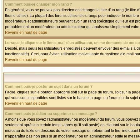
Comment puis-je changer mon rang ?
En général, vous ne pouvez pas directement changer le titre d'un rang (le titre d'
thème utilisé). La plupart des forums utilisent les rangs pour indiquer le nombre
modérateurs et administrateurs peuvent avoir un rang spécifique qui leur est pro
probablement un modérateur ou administrateur qui abaissera simplement votre
Revenir en haut de page
Lorsque je clique sur le lien e-mail d'un utilisateur, on me demande de me co
Désolé, mais seuls les utilisateurs enregistrés peuvent envoyer des e-mails à des
fonctionnalité). Ceci, pour éviter l'utilisation malveillante du système d'e-mail p
Revenir en haut de page
Comment puis-je poster un sujet dans un forum ?
Facile, cliquez sur le bouton approprié soit sur la page du forum, soit sur la pa
qui vous sont disponibles sont listés sur le bas de la page du forum ou du sujet (
Revenir en haut de page
Comment puis-je éditer ou supprimer un message ?
A moins que vous soyez l'administrateur ou modérateur du forum, vous pouvez
seulement après un certain temps après qu'il soit posté) en cliquant sur le bout
morceau de texte en dessous de votre message en retournant le lire, indiquant le
n'apparaîtra pas non plus si un modérateur ou un administrateur édite le message