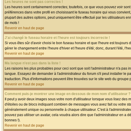
Les heures ne sont pas correctes !
Les heures sont certainement correctes; toutefois, ce que vous pouvez voir sont 
préférences dans votre profil en choisissant le fuseau horaire qui vous convien
plupart des autres options, peut uniquement être effectué par les utilisateurs enr
de mots !
Revenir en haut de page
J'ai changé le fuseau horaire et l'heure est toujours incorrecte !
Si vous êtes sûr d'avoir choisi le bon fuseau horaire et que l'heure est toujours 
gérer le changement entre l'heure d'hiver et l'heure d'été; donc, durant l'été, l'h
Revenir en haut de page
Ma langue n'est pas dans la liste !
Les raisons les plus probables pour ceci sont que soit l'administrateur n'a pas i
langue. Essayez de demander à l'administrateur du forum s'il peut installer le p
traduction. Plus d'informations peuvent être trouvées sur le site web du groupe 
Revenir en haut de page
Comment puis-je montrer une image en dessous de mon nom d'utilisateur ?
Il peut y avoir deux images sous votre nom d'utilisateur lorsque vous lisez des
d'étoiles ou de blocs indiquant combien de messages vous avez fait ou votre st
généralement unique ou personnelle à chaque utilisateur. C'est à l'administrateur
pouvez pas utiliser un avatar, cela voudra alors dire que l'administrateur en a 
bonnes !).
Revenir en haut de page