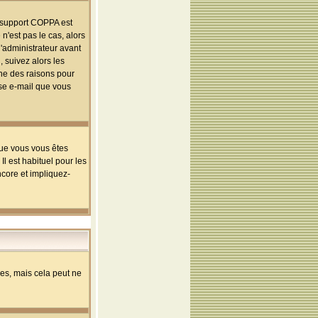
le support COPPA est
n'est pas le cas, alors
l'administrateur avant
 suivez alors les
une des raisons pour
sse e-mail que vous
que vous vous êtes
l est habituel pour les
ncore et impliquez-
s, mais cela peut ne