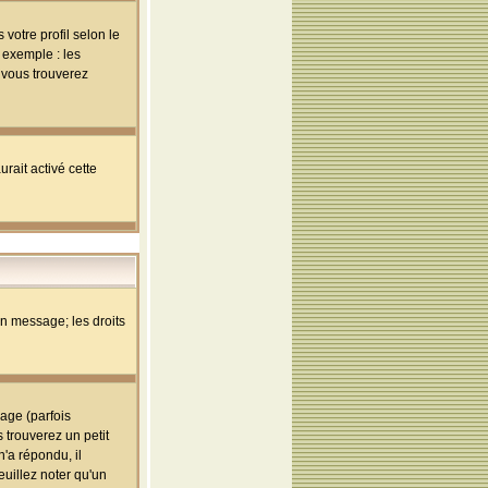
votre profil selon le
 exemple : les
; vous trouverez
rait activé cette
un message; les droits
age (parfois
trouverez un petit
'a répondu, il
euillez noter qu'un