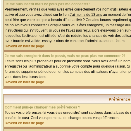
Je me suis inscrit mais ne peux pas me connecter !
Premièrement, vérifiez que vous avez entré correctement vos nom d'utilisateur et 
activé et que vous avez cliqué sur le lien
J'ai moins de 13 ans
au moment de l'enr
peut-être que votre compte a besoin d'être activé ? Certains forums requièrent 
de pouvoir vous connecter. Lorsque vous vous êtes enregistré, un message aurait
instructions qui s'y trouvent; si vous ne l'avez pas reçu, alors êtes-vous bien sû
lesquelles l'activation est utilisée, c'est de réduire les chances de voir des u
avez fournie est valide, essayez alors de contacter l'administrateur du forum.
Revenir en haut de page
Je me suis enregistré dans le passé, mais ne peux plus me connecter ?!
Les raisons les plus probables pour ce problème sont : vous avez entré un nom d'
enregistré) ou l'administrateur a supprimé votre compte pour quelque raison. Si v
forums de supprimer périodiquement les comptes des utilisateurs n'ayant rien po
vous dans les discussions.
Revenir en haut de page
Préférences
Comment puis-je changer mes préférences ?
Toutes vos préférences (si vous êtes enregistré) sont stockées dans la base de d
pas être le cas). Ceci vous permettra de changer toutes vos préférences.
Revenir en haut de page