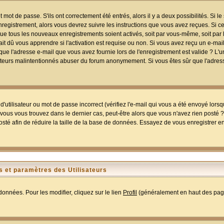
mot de passe. S'ils ont correctement été entrés, alors il y a deux possibilités. Si 
egistrement, alors vous devrez suivre les instructions que vous avez reçues. Si ce 
que tous les nouveaux enregistrements soient activés, soit par vous-même, soit par 
 dû vous apprendre si l'activation est requise ou non. Si vous avez reçu un e-mail,
r que l'adresse e-mail que vous avez fournie lors de l'enregistrement est valide ? L'
tilisateurs malintentionnés abuser du forum anonymement. Si vous êtes sûr que l'adre
utilisateur ou mot de passe incorrect (vérifiez l'e-mail qui vous a été envoyé lors
ous vous trouvez dans le dernier cas, peut-être alors que vous n'avez rien posté ? I
sté afin de réduire la taille de la base de données. Essayez de vous enregistrer e
 et paramètres des Utilisateurs
onnées. Pour les modifier, cliquez sur le lien
Profil
(généralement en haut des page