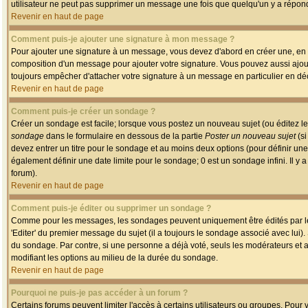
utilisateur ne peut pas supprimer un message une fois que quelqu'un y a répon
Revenir en haut de page
Comment puis-je ajouter une signature à mon message ?
Pour ajouter une signature à un message, vous devez d'abord en créer une, en a
composition d'un message pour ajouter votre signature. Vous pouvez aussi ajout
toujours empêcher d'attacher votre signature à un message en particulier en déc
Revenir en haut de page
Comment puis-je créer un sondage ?
Créer un sondage est facile; lorsque vous postez un nouveau sujet (ou éditez le
sondage
dans le formulaire en dessous de la partie
Poster un nouveau sujet
(si
devez entrer un titre pour le sondage et au moins deux options (pour définir u
également définir une date limite pour le sondage; 0 est un sondage infini. Il y a
forum).
Revenir en haut de page
Comment puis-je éditer ou supprimer un sondage ?
Comme pour les messages, les sondages peuvent uniquement être édités par le p
'Editer' du premier message du sujet (il a toujours le sondage associé avec lui)
du sondage. Par contre, si une personne a déjà voté, seuls les modérateurs et a
modifiant les options au milieu de la durée du sondage.
Revenir en haut de page
Pourquoi ne puis-je pas accéder à un forum ?
Certains forums peuvent limiter l'accès à certains utilisateurs ou groupes. Pour v