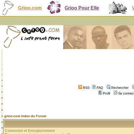
Grioo.com
Grioo Pour Elle
RSS
FAQ
Rechercher
Profil
Se connect
grioo.com Index du Forum
Connexion et Enregistrement