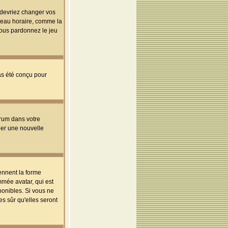
s devriez changer vos
useau horaire, comme la
 vous pardonnez le jeu
pas été conçu pour
orum dans votre
réer une nouvelle
ennent la forme
mmée avatar, qui est
ponibles. Si vous ne
s sûr qu'elles seront