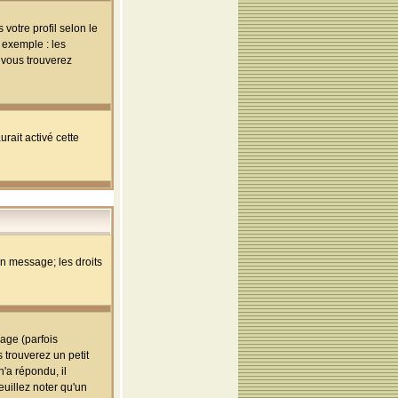
votre profil selon le
 exemple : les
; vous trouverez
rait activé cette
un message; les droits
age (parfois
trouverez un petit
'a répondu, il
euillez noter qu'un