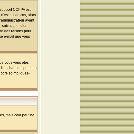
le support COPPA est
n'est pas le cas, alors
l'administrateur avant
 suivez alors les
une des raisons pour
sse e-mail que vous
que vous vous êtes
l est habituel pour les
ncore et impliquez-
s, mais cela peut ne