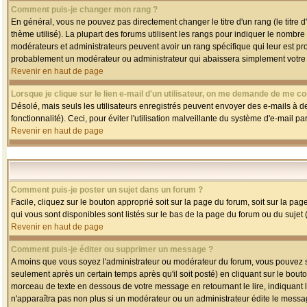
Comment puis-je changer mon rang ?
En général, vous ne pouvez pas directement changer le titre d'un rang (le titre d'
thème utilisé). La plupart des forums utilisent les rangs pour indiquer le nombre
modérateurs et administrateurs peuvent avoir un rang spécifique qui leur est pro
probablement un modérateur ou administrateur qui abaissera simplement votre
Revenir en haut de page
Lorsque je clique sur le lien e-mail d'un utilisateur, on me demande de me co
Désolé, mais seuls les utilisateurs enregistrés peuvent envoyer des e-mails à des
fonctionnalité). Ceci, pour éviter l'utilisation malveillante du système d'e-mail p
Revenir en haut de page
Comment puis-je poster un sujet dans un forum ?
Facile, cliquez sur le bouton approprié soit sur la page du forum, soit sur la pa
qui vous sont disponibles sont listés sur le bas de la page du forum ou du sujet (
Revenir en haut de page
Comment puis-je éditer ou supprimer un message ?
A moins que vous soyez l'administrateur ou modérateur du forum, vous pouvez
seulement après un certain temps après qu'il soit posté) en cliquant sur le bout
morceau de texte en dessous de votre message en retournant le lire, indiquant le
n'apparaîtra pas non plus si un modérateur ou un administrateur édite le message