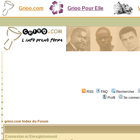
Grioo.com
Grioo Pour Elle
RSS
FAQ
Rechercher
Profil
Se connect
grioo.com Index du Forum
Connexion et Enregistrement