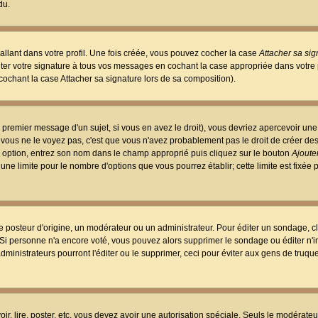
du.
llant dans votre profil. Une fois créée, vous pouvez cocher la case
Attacher sa sig
er votre signature à tous vos messages en cochant la case appropriée dans votre p
ochant la case Attacher sa signature lors de sa composition).
 premier message d'un sujet, si vous en avez le droit), vous devriez apercevoir une
 vous ne le voyez pas, c'est que vous n'avez probablement pas le droit de créer d
ne option, entrez son nom dans le champ approprié puis cliquez sur le bouton
Ajouter
 une limite pour le nombre d'options que vous pourrez établir; cette limite est fixée 
osteur d'origine, un modérateur ou un administrateur. Pour éditer un sondage, cl
. Si personne n'a encore voté, vous pouvez alors supprimer le sondage ou éditer n'
dministrateurs pourront l'éditer ou le supprimer, ceci pour éviter aux gens de truq
oir, lire, poster, etc. vous devez avoir une autorisation spéciale. Seuls le modérateu