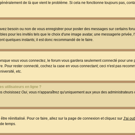
t généralement de là que vient le problème. Si cela ne fonctionne toujours pas, conta
 avez besoin ou non de vous enregistrer pour poster des messages sur certains foru
les pour les invités tels que le choix d'une image avatar, une messagerie privée, l
ment quelques instants; il est donc recommandé de le faire.
orsque vous vous connectez, le forum vous gardera seulement connecté pour une p
utre. Pour rester connecté, cochez la case en vous connectant; ceci n'est pas reco
iversité, etc.
s utilisateurs en ligne ?
ous choisissez
Oui
, vous n'apparaîtrez qu'uniquement aux yeux des administrateur
être réinitialisé. Pour ce faire, allez sur la page de connexion et cliquez sur
J'ai o
 de temps.