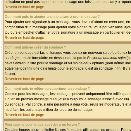
utilisateur ne peut pas supprimer un message une fois que quelqu'un y a répon
Revenir en haut de page
Comment puis-je ajouter une signature à mon message ?
Pour ajouter une signature à un message, vous devez d'abord en créer une, en a
composition d'un message pour ajouter votre signature. Vous pouvez aussi ajout
toujours empêcher d'attacher votre signature à un message en particulier en déc
Revenir en haut de page
Comment puis-je créer un sondage ?
Créer un sondage est facile; lorsque vous postez un nouveau sujet (ou éditez le
sondage
dans le formulaire en dessous de la partie
Poster un nouveau sujet
(si
devez entrer un titre pour le sondage et au moins deux options (pour définir u
également définir une date limite pour le sondage; 0 est un sondage infini. Il y a
forum).
Revenir en haut de page
Comment puis-je éditer ou supprimer un sondage ?
Comme pour les messages, les sondages peuvent uniquement être édités par le p
'Editer' du premier message du sujet (il a toujours le sondage associé avec lui)
du sondage. Par contre, si une personne a déjà voté, seuls les modérateurs et a
modifiant les options au milieu de la durée du sondage.
Revenir en haut de page
Pourquoi ne puis-je pas accéder à un forum ?
Certains forums peuvent limiter l'accès à certains utilisateurs ou groupes. Pour v