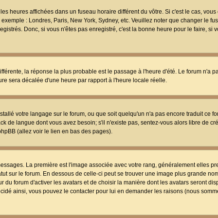
les heures affichées dans un fuseau horaire différent du vôtre. Si c'est le cas, vou
t, exemple : Londres, Paris, New York, Sydney, etc. Veuillez noter que changer le f
egistrés. Donc, si vous n'êtes pas enregistré, c'est la bonne heure pour le faire, si
différente, la réponse la plus probable est le passage à l'heure d'été. Le forum n'a 
eure sera décalée d'une heure par rapport à l'heure locale réelle.
nstallé votre langage sur le forum, ou que soit quelqu'un n'a pas encore traduit ce f
ack de langue dont vous avez besoin; s'il n'existe pas, sentez-vous alors libre de c
phpBB (allez voir le lien en bas des pages).
 messages. La première est l'image associée avec votre rang, généralement elles pr
atut sur le forum. En dessous de celle-ci peut se trouver une image plus grande no
 du forum d'activer les avatars et de choisir la manière dont les avatars seront dis
décidé ainsi, vous pouvez le contacter pour lui en demander les raisons (nous somme