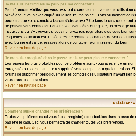
Je me suis inscrit mais ne peux pas me connecter !
Premièrement, vérifiez que vous avez entré correctement vos nom d'utilisateur et 
activé et que vous avez cliqué sur le lien
J'ai moins de 13 ans
au moment de l'enr
peut-être que votre compte a besoin d'être activé ? Certains forums requièrent 
de pouvoir vous connecter. Lorsque vous vous êtes enregistré, un message aurait
instructions qui s'y trouvent; si vous ne l'avez pas reçu, alors êtes-vous bien sû
lesquelles l'activation est utilisée, c'est de réduire les chances de voir des u
avez fournie est valide, essayez alors de contacter l'administrateur du forum.
Revenir en haut de page
Je me suis enregistré dans le passé, mais ne peux plus me connecter ?!
Les raisons les plus probables pour ce problème sont : vous avez entré un nom d'
enregistré) ou l'administrateur a supprimé votre compte pour quelque raison. Si v
forums de supprimer périodiquement les comptes des utilisateurs n'ayant rien po
vous dans les discussions.
Revenir en haut de page
Préférences
Comment puis-je changer mes préférences ?
Toutes vos préférences (si vous êtes enregistré) sont stockées dans la base de d
pas être le cas). Ceci vous permettra de changer toutes vos préférences.
Revenir en haut de page