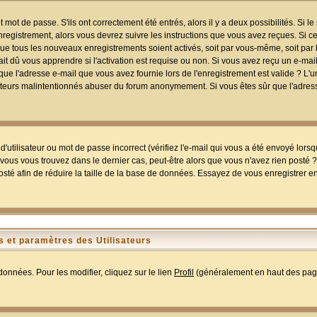
mot de passe. S'ils ont correctement été entrés, alors il y a deux possibilités. Si 
egistrement, alors vous devrez suivre les instructions que vous avez reçues. Si ce 
que tous les nouveaux enregistrements soient activés, soit par vous-même, soit par 
 dû vous apprendre si l'activation est requise ou non. Si vous avez reçu un e-mail,
r que l'adresse e-mail que vous avez fournie lors de l'enregistrement est valide ? L'
tilisateurs malintentionnés abuser du forum anonymement. Si vous êtes sûr que l'adre
utilisateur ou mot de passe incorrect (vérifiez l'e-mail qui vous a été envoyé lors
ous vous trouvez dans le dernier cas, peut-être alors que vous n'avez rien posté ? I
sté afin de réduire la taille de la base de données. Essayez de vous enregistrer e
 et paramètres des Utilisateurs
onnées. Pour les modifier, cliquez sur le lien
Profil
(généralement en haut des page