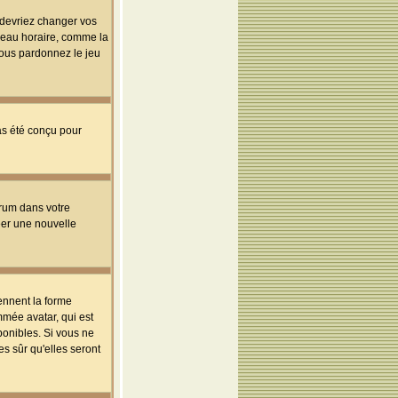
s devriez changer vos
useau horaire, comme la
 vous pardonnez le jeu
pas été conçu pour
orum dans votre
réer une nouvelle
ennent la forme
mmée avatar, qui est
ponibles. Si vous ne
s sûr qu'elles seront