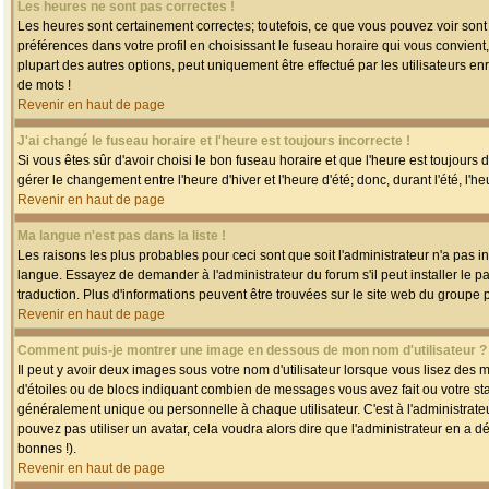
Les heures ne sont pas correctes !
Les heures sont certainement correctes; toutefois, ce que vous pouvez voir sont 
préférences dans votre profil en choisissant le fuseau horaire qui vous convien
plupart des autres options, peut uniquement être effectué par les utilisateurs enr
de mots !
Revenir en haut de page
J'ai changé le fuseau horaire et l'heure est toujours incorrecte !
Si vous êtes sûr d'avoir choisi le bon fuseau horaire et que l'heure est toujours 
gérer le changement entre l'heure d'hiver et l'heure d'été; donc, durant l'été, l'h
Revenir en haut de page
Ma langue n'est pas dans la liste !
Les raisons les plus probables pour ceci sont que soit l'administrateur n'a pas i
langue. Essayez de demander à l'administrateur du forum s'il peut installer le p
traduction. Plus d'informations peuvent être trouvées sur le site web du groupe 
Revenir en haut de page
Comment puis-je montrer une image en dessous de mon nom d'utilisateur ?
Il peut y avoir deux images sous votre nom d'utilisateur lorsque vous lisez des
d'étoiles ou de blocs indiquant combien de messages vous avez fait ou votre st
généralement unique ou personnelle à chaque utilisateur. C'est à l'administrateur
pouvez pas utiliser un avatar, cela voudra alors dire que l'administrateur en a 
bonnes !).
Revenir en haut de page