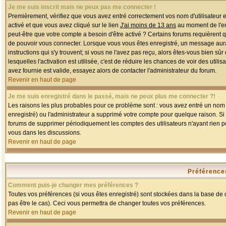
Je me suis inscrit mais ne peux pas me connecter !
Premièrement, vérifiez que vous avez entré correctement vos nom d'utilisateur et 
activé et que vous avez cliqué sur le lien
J'ai moins de 13 ans
au moment de l'enr
peut-être que votre compte a besoin d'être activé ? Certains forums requièrent 
de pouvoir vous connecter. Lorsque vous vous êtes enregistré, un message aurait
instructions qui s'y trouvent; si vous ne l'avez pas reçu, alors êtes-vous bien sû
lesquelles l'activation est utilisée, c'est de réduire les chances de voir des u
avez fournie est valide, essayez alors de contacter l'administrateur du forum.
Revenir en haut de page
Je me suis enregistré dans le passé, mais ne peux plus me connecter ?!
Les raisons les plus probables pour ce problème sont : vous avez entré un nom d'
enregistré) ou l'administrateur a supprimé votre compte pour quelque raison. Si v
forums de supprimer périodiquement les comptes des utilisateurs n'ayant rien po
vous dans les discussions.
Revenir en haut de page
Préférences
Comment puis-je changer mes préférences ?
Toutes vos préférences (si vous êtes enregistré) sont stockées dans la base de d
pas être le cas). Ceci vous permettra de changer toutes vos préférences.
Revenir en haut de page