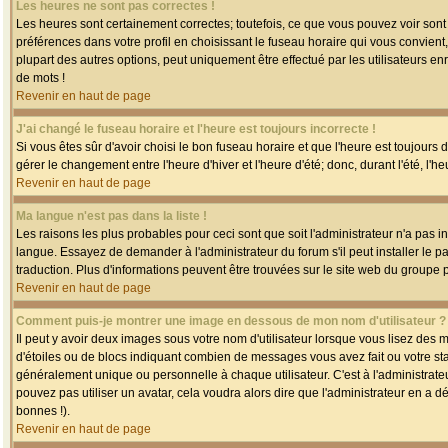
Les heures ne sont pas correctes !
Les heures sont certainement correctes; toutefois, ce que vous pouvez voir sont 
préférences dans votre profil en choisissant le fuseau horaire qui vous convien
plupart des autres options, peut uniquement être effectué par les utilisateurs enr
de mots !
Revenir en haut de page
J'ai changé le fuseau horaire et l'heure est toujours incorrecte !
Si vous êtes sûr d'avoir choisi le bon fuseau horaire et que l'heure est toujours 
gérer le changement entre l'heure d'hiver et l'heure d'été; donc, durant l'été, l'h
Revenir en haut de page
Ma langue n'est pas dans la liste !
Les raisons les plus probables pour ceci sont que soit l'administrateur n'a pas i
langue. Essayez de demander à l'administrateur du forum s'il peut installer le p
traduction. Plus d'informations peuvent être trouvées sur le site web du groupe 
Revenir en haut de page
Comment puis-je montrer une image en dessous de mon nom d'utilisateur ?
Il peut y avoir deux images sous votre nom d'utilisateur lorsque vous lisez des
d'étoiles ou de blocs indiquant combien de messages vous avez fait ou votre st
généralement unique ou personnelle à chaque utilisateur. C'est à l'administrateur
pouvez pas utiliser un avatar, cela voudra alors dire que l'administrateur en a 
bonnes !).
Revenir en haut de page