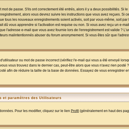
mot de passe. S'ils ont correctement été entrés, alors il y a deux possibilités. Si 
egistrement, alors vous devrez suivre les instructions que vous avez reçues. Si ce 
que tous les nouveaux enregistrements soient activés, soit par vous-même, soit par 
 dû vous apprendre si l'activation est requise ou non. Si vous avez reçu un e-mail,
r que l'adresse e-mail que vous avez fournie lors de l'enregistrement est valide ? L'
tilisateurs malintentionnés abuser du forum anonymement. Si vous êtes sûr que l'adre
utilisateur ou mot de passe incorrect (vérifiez l'e-mail qui vous a été envoyé lors
ous vous trouvez dans le dernier cas, peut-être alors que vous n'avez rien posté ? I
sté afin de réduire la taille de la base de données. Essayez de vous enregistrer e
 et paramètres des Utilisateurs
onnées. Pour les modifier, cliquez sur le lien
Profil
(généralement en haut des page