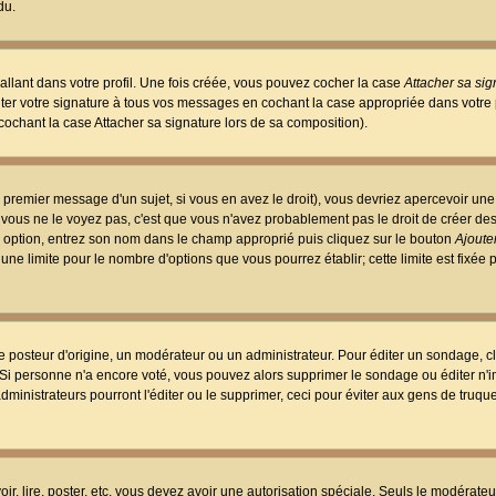
du.
llant dans votre profil. Une fois créée, vous pouvez cocher la case
Attacher sa sig
er votre signature à tous vos messages en cochant la case appropriée dans votre p
ochant la case Attacher sa signature lors de sa composition).
 premier message d'un sujet, si vous en avez le droit), vous devriez apercevoir une
 vous ne le voyez pas, c'est que vous n'avez probablement pas le droit de créer d
ne option, entrez son nom dans le champ approprié puis cliquez sur le bouton
Ajouter
 une limite pour le nombre d'options que vous pourrez établir; cette limite est fixée 
osteur d'origine, un modérateur ou un administrateur. Pour éditer un sondage, cl
. Si personne n'a encore voté, vous pouvez alors supprimer le sondage ou éditer n'
dministrateurs pourront l'éditer ou le supprimer, ceci pour éviter aux gens de truq
oir, lire, poster, etc. vous devez avoir une autorisation spéciale. Seuls le modérateu