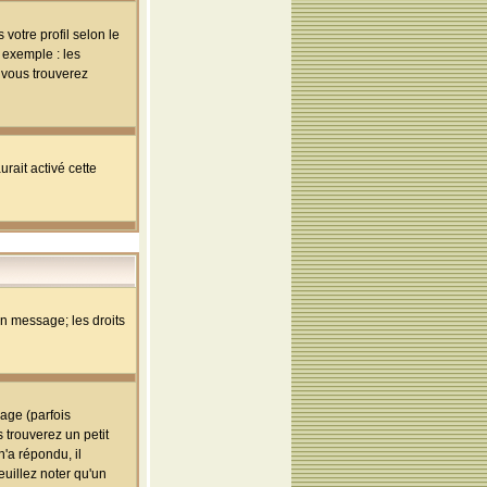
votre profil selon le
 exemple : les
; vous trouverez
rait activé cette
un message; les droits
age (parfois
trouverez un petit
'a répondu, il
euillez noter qu'un