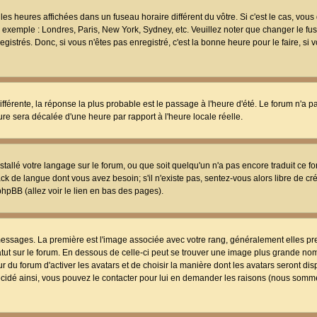
les heures affichées dans un fuseau horaire différent du vôtre. Si c'est le cas, vou
t, exemple : Londres, Paris, New York, Sydney, etc. Veuillez noter que changer le f
egistrés. Donc, si vous n'êtes pas enregistré, c'est la bonne heure pour le faire, si
différente, la réponse la plus probable est le passage à l'heure d'été. Le forum n'a 
eure sera décalée d'une heure par rapport à l'heure locale réelle.
nstallé votre langage sur le forum, ou que soit quelqu'un n'a pas encore traduit ce f
ack de langue dont vous avez besoin; s'il n'existe pas, sentez-vous alors libre de c
phpBB (allez voir le lien en bas des pages).
 messages. La première est l'image associée avec votre rang, généralement elles pr
atut sur le forum. En dessous de celle-ci peut se trouver une image plus grande no
 du forum d'activer les avatars et de choisir la manière dont les avatars seront dis
décidé ainsi, vous pouvez le contacter pour lui en demander les raisons (nous somme