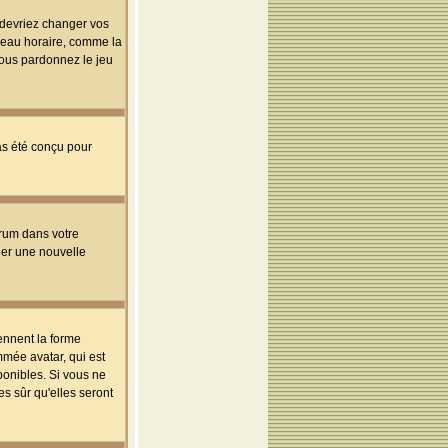
s devriez changer vos
useau horaire, comme la
 vous pardonnez le jeu
pas été conçu pour
orum dans votre
réer une nouvelle
ennent la forme
mmée avatar, qui est
ponibles. Si vous ne
s sûr qu'elles seront