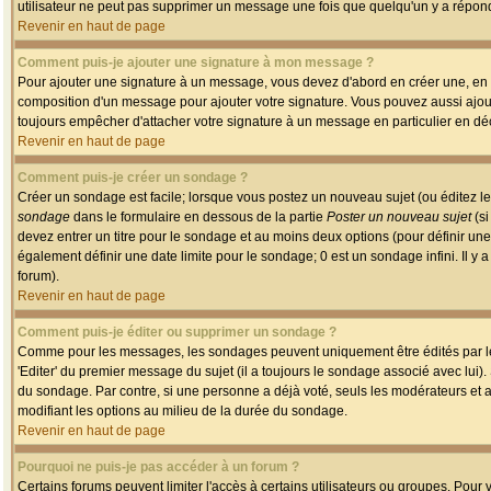
utilisateur ne peut pas supprimer un message une fois que quelqu'un y a répon
Revenir en haut de page
Comment puis-je ajouter une signature à mon message ?
Pour ajouter une signature à un message, vous devez d'abord en créer une, en a
composition d'un message pour ajouter votre signature. Vous pouvez aussi ajout
toujours empêcher d'attacher votre signature à un message en particulier en déc
Revenir en haut de page
Comment puis-je créer un sondage ?
Créer un sondage est facile; lorsque vous postez un nouveau sujet (ou éditez le
sondage
dans le formulaire en dessous de la partie
Poster un nouveau sujet
(si
devez entrer un titre pour le sondage et au moins deux options (pour définir u
également définir une date limite pour le sondage; 0 est un sondage infini. Il y a
forum).
Revenir en haut de page
Comment puis-je éditer ou supprimer un sondage ?
Comme pour les messages, les sondages peuvent uniquement être édités par le p
'Editer' du premier message du sujet (il a toujours le sondage associé avec lui)
du sondage. Par contre, si une personne a déjà voté, seuls les modérateurs et a
modifiant les options au milieu de la durée du sondage.
Revenir en haut de page
Pourquoi ne puis-je pas accéder à un forum ?
Certains forums peuvent limiter l'accès à certains utilisateurs ou groupes. Pour v