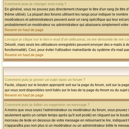
Comment puis-je changer mon rang ?
En général, vous ne pouvez pas directement changer le titre d'un rang (le titre d'
thème utilisé). La plupart des forums utilisent les rangs pour indiquer le nombre
modérateurs et administrateurs peuvent avoir un rang spécifique qui leur est pro
probablement un modérateur ou administrateur qui abaissera simplement votre
Revenir en haut de page
Lorsque je clique sur le lien e-mail d'un utilisateur, on me demande de me co
Désolé, mais seuls les utilisateurs enregistrés peuvent envoyer des e-mails à des
fonctionnalité). Ceci, pour éviter l'utilisation malveillante du système d'e-mail p
Revenir en haut de page
Comment puis-je poster un sujet dans un forum ?
Facile, cliquez sur le bouton approprié soit sur la page du forum, soit sur la pa
qui vous sont disponibles sont listés sur le bas de la page du forum ou du sujet (
Revenir en haut de page
Comment puis-je éditer ou supprimer un message ?
A moins que vous soyez l'administrateur ou modérateur du forum, vous pouvez
seulement après un certain temps après qu'il soit posté) en cliquant sur le bout
morceau de texte en dessous de votre message en retournant le lire, indiquant le
n'apparaîtra pas non plus si un modérateur ou un administrateur édite le message