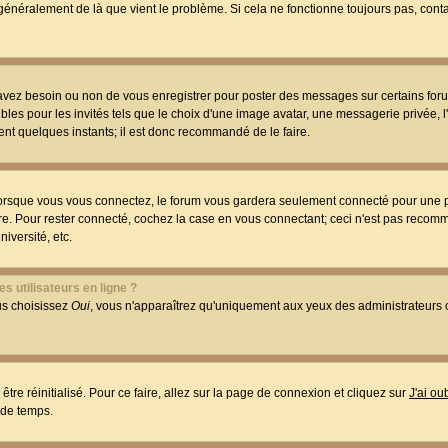
t généralement de là que vient le problème. Si cela ne fonctionne toujours pas, conta
 avez besoin ou non de vous enregistrer pour poster des messages sur certains foru
les pour les invités tels que le choix d'une image avatar, une messagerie privée, l
ment quelques instants; il est donc recommandé de le faire.
orsque vous vous connectez, le forum vous gardera seulement connecté pour une p
utre. Pour rester connecté, cochez la case en vous connectant; ceci n'est pas reco
iversité, etc.
s utilisateurs en ligne ?
ous choisissez
Oui
, vous n'apparaîtrez qu'uniquement aux yeux des administrateur
être réinitialisé. Pour ce faire, allez sur la page de connexion et cliquez sur
J'ai o
 de temps.