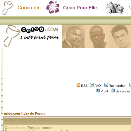
Grioo.com
Grioo Pour Elle
RSS
FAQ
Rechercher
Profil
Se connect
grioo.com Index du Forum
Connexion et Enregistrement