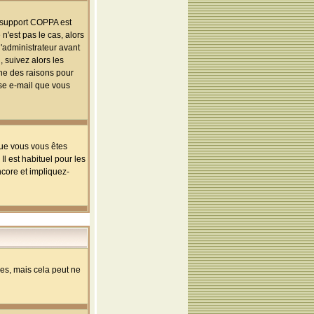
le support COPPA est
n'est pas le cas, alors
l'administrateur avant
 suivez alors les
une des raisons pour
sse e-mail que vous
que vous vous êtes
l est habituel pour les
ncore et impliquez-
s, mais cela peut ne