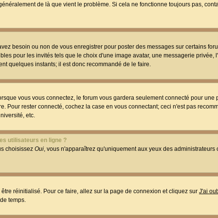
t généralement de là que vient le problème. Si cela ne fonctionne toujours pas, conta
 avez besoin ou non de vous enregistrer pour poster des messages sur certains foru
les pour les invités tels que le choix d'une image avatar, une messagerie privée, l
ment quelques instants; il est donc recommandé de le faire.
orsque vous vous connectez, le forum vous gardera seulement connecté pour une p
utre. Pour rester connecté, cochez la case en vous connectant; ceci n'est pas reco
iversité, etc.
s utilisateurs en ligne ?
ous choisissez
Oui
, vous n'apparaîtrez qu'uniquement aux yeux des administrateur
être réinitialisé. Pour ce faire, allez sur la page de connexion et cliquez sur
J'ai o
 de temps.