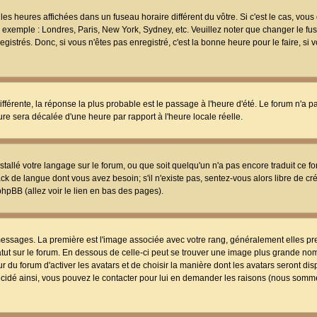
les heures affichées dans un fuseau horaire différent du vôtre. Si c'est le cas, vou
t, exemple : Londres, Paris, New York, Sydney, etc. Veuillez noter que changer le f
egistrés. Donc, si vous n'êtes pas enregistré, c'est la bonne heure pour le faire, si
différente, la réponse la plus probable est le passage à l'heure d'été. Le forum n'a 
eure sera décalée d'une heure par rapport à l'heure locale réelle.
nstallé votre langage sur le forum, ou que soit quelqu'un n'a pas encore traduit ce f
ack de langue dont vous avez besoin; s'il n'existe pas, sentez-vous alors libre de c
phpBB (allez voir le lien en bas des pages).
 messages. La première est l'image associée avec votre rang, généralement elles pr
atut sur le forum. En dessous de celle-ci peut se trouver une image plus grande no
 du forum d'activer les avatars et de choisir la manière dont les avatars seront dis
décidé ainsi, vous pouvez le contacter pour lui en demander les raisons (nous somme