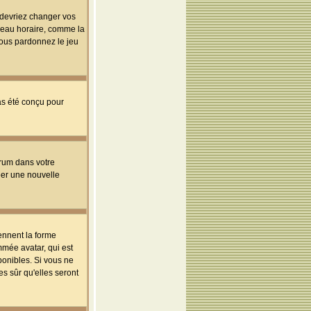
s devriez changer vos
useau horaire, comme la
 vous pardonnez le jeu
pas été conçu pour
orum dans votre
réer une nouvelle
ennent la forme
mmée avatar, qui est
ponibles. Si vous ne
s sûr qu'elles seront