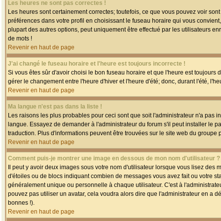
Les heures ne sont pas correctes !
Les heures sont certainement correctes; toutefois, ce que vous pouvez voir sont 
préférences dans votre profil en choisissant le fuseau horaire qui vous convien
plupart des autres options, peut uniquement être effectué par les utilisateurs enr
de mots !
Revenir en haut de page
J'ai changé le fuseau horaire et l'heure est toujours incorrecte !
Si vous êtes sûr d'avoir choisi le bon fuseau horaire et que l'heure est toujours 
gérer le changement entre l'heure d'hiver et l'heure d'été; donc, durant l'été, l'h
Revenir en haut de page
Ma langue n'est pas dans la liste !
Les raisons les plus probables pour ceci sont que soit l'administrateur n'a pas i
langue. Essayez de demander à l'administrateur du forum s'il peut installer le p
traduction. Plus d'informations peuvent être trouvées sur le site web du groupe 
Revenir en haut de page
Comment puis-je montrer une image en dessous de mon nom d'utilisateur ?
Il peut y avoir deux images sous votre nom d'utilisateur lorsque vous lisez des
d'étoiles ou de blocs indiquant combien de messages vous avez fait ou votre st
généralement unique ou personnelle à chaque utilisateur. C'est à l'administrateur
pouvez pas utiliser un avatar, cela voudra alors dire que l'administrateur en a 
bonnes !).
Revenir en haut de page