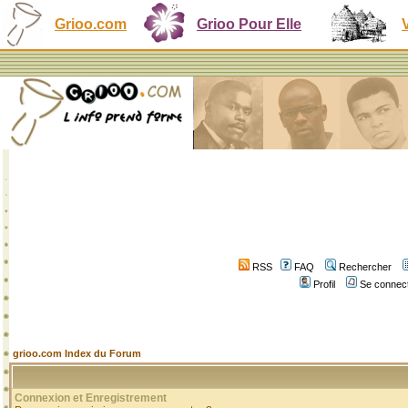
Grioo.com
Grioo Pour Elle
RSS
FAQ
Rechercher
Profil
Se connect
grioo.com Index du Forum
Connexion et Enregistrement