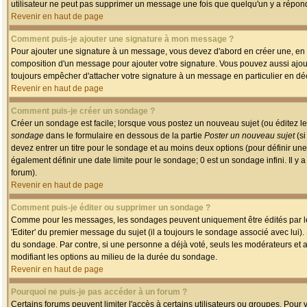
utilisateur ne peut pas supprimer un message une fois que quelqu'un y a répon
Revenir en haut de page
Comment puis-je ajouter une signature à mon message ?
Pour ajouter une signature à un message, vous devez d'abord en créer une, en a
composition d'un message pour ajouter votre signature. Vous pouvez aussi ajout
toujours empêcher d'attacher votre signature à un message en particulier en déc
Revenir en haut de page
Comment puis-je créer un sondage ?
Créer un sondage est facile; lorsque vous postez un nouveau sujet (ou éditez le
sondage
dans le formulaire en dessous de la partie
Poster un nouveau sujet
(si
devez entrer un titre pour le sondage et au moins deux options (pour définir u
également définir une date limite pour le sondage; 0 est un sondage infini. Il y a
forum).
Revenir en haut de page
Comment puis-je éditer ou supprimer un sondage ?
Comme pour les messages, les sondages peuvent uniquement être édités par le p
'Editer' du premier message du sujet (il a toujours le sondage associé avec lui)
du sondage. Par contre, si une personne a déjà voté, seuls les modérateurs et a
modifiant les options au milieu de la durée du sondage.
Revenir en haut de page
Pourquoi ne puis-je pas accéder à un forum ?
Certains forums peuvent limiter l'accès à certains utilisateurs ou groupes. Pour v