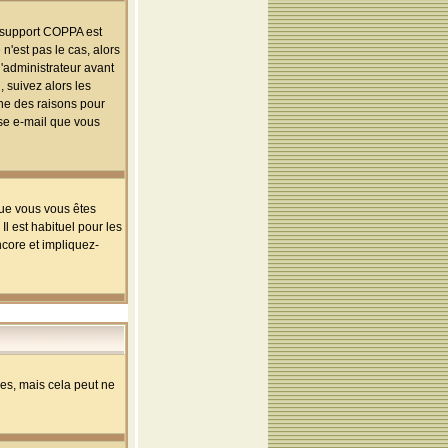
le support COPPA est
n'est pas le cas, alors
l'administrateur avant
 suivez alors les
une des raisons pour
sse e-mail que vous
que vous vous êtes
l est habituel pour les
ncore et impliquez-
s, mais cela peut ne