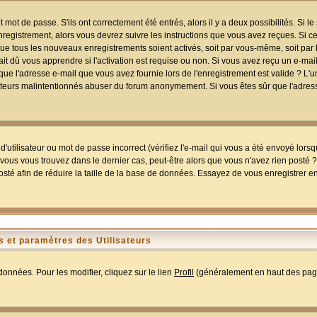
mot de passe. S'ils ont correctement été entrés, alors il y a deux possibilités. Si 
egistrement, alors vous devrez suivre les instructions que vous avez reçues. Si ce 
que tous les nouveaux enregistrements soient activés, soit par vous-même, soit par 
 dû vous apprendre si l'activation est requise ou non. Si vous avez reçu un e-mail,
r que l'adresse e-mail que vous avez fournie lors de l'enregistrement est valide ? L'
tilisateurs malintentionnés abuser du forum anonymement. Si vous êtes sûr que l'adre
utilisateur ou mot de passe incorrect (vérifiez l'e-mail qui vous a été envoyé lors
ous vous trouvez dans le dernier cas, peut-être alors que vous n'avez rien posté ? I
sté afin de réduire la taille de la base de données. Essayez de vous enregistrer e
 et paramètres des Utilisateurs
onnées. Pour les modifier, cliquez sur le lien
Profil
(généralement en haut des page