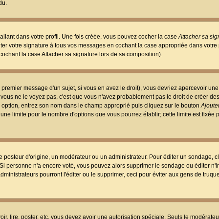
du.
llant dans votre profil. Une fois créée, vous pouvez cocher la case
Attacher sa sig
er votre signature à tous vos messages en cochant la case appropriée dans votre p
ochant la case Attacher sa signature lors de sa composition).
 premier message d'un sujet, si vous en avez le droit), vous devriez apercevoir une
 vous ne le voyez pas, c'est que vous n'avez probablement pas le droit de créer d
ne option, entrez son nom dans le champ approprié puis cliquez sur le bouton
Ajouter
 une limite pour le nombre d'options que vous pourrez établir; cette limite est fixée 
osteur d'origine, un modérateur ou un administrateur. Pour éditer un sondage, cl
. Si personne n'a encore voté, vous pouvez alors supprimer le sondage ou éditer n'
dministrateurs pourront l'éditer ou le supprimer, ceci pour éviter aux gens de truq
oir, lire, poster, etc. vous devez avoir une autorisation spéciale. Seuls le modérateu