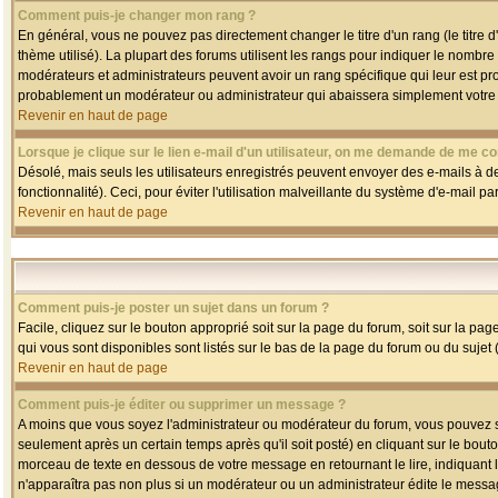
Comment puis-je changer mon rang ?
En général, vous ne pouvez pas directement changer le titre d'un rang (le titre d'
thème utilisé). La plupart des forums utilisent les rangs pour indiquer le nombre
modérateurs et administrateurs peuvent avoir un rang spécifique qui leur est pro
probablement un modérateur ou administrateur qui abaissera simplement votre
Revenir en haut de page
Lorsque je clique sur le lien e-mail d'un utilisateur, on me demande de me co
Désolé, mais seuls les utilisateurs enregistrés peuvent envoyer des e-mails à des
fonctionnalité). Ceci, pour éviter l'utilisation malveillante du système d'e-mail p
Revenir en haut de page
Comment puis-je poster un sujet dans un forum ?
Facile, cliquez sur le bouton approprié soit sur la page du forum, soit sur la pa
qui vous sont disponibles sont listés sur le bas de la page du forum ou du sujet (
Revenir en haut de page
Comment puis-je éditer ou supprimer un message ?
A moins que vous soyez l'administrateur ou modérateur du forum, vous pouvez
seulement après un certain temps après qu'il soit posté) en cliquant sur le bout
morceau de texte en dessous de votre message en retournant le lire, indiquant le
n'apparaîtra pas non plus si un modérateur ou un administrateur édite le message