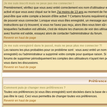
Je me suis inscrit mais ne peux pas me connecter !
Premièrement, vérifiez que vous avez entré correctement vos nom d'utilisateur et 
activé et que vous avez cliqué sur le lien
J'ai moins de 13 ans
au moment de l'enr
peut-être que votre compte a besoin d'être activé ? Certains forums requièrent 
de pouvoir vous connecter. Lorsque vous vous êtes enregistré, un message aurait
instructions qui s'y trouvent; si vous ne l'avez pas reçu, alors êtes-vous bien sû
lesquelles l'activation est utilisée, c'est de réduire les chances de voir des u
avez fournie est valide, essayez alors de contacter l'administrateur du forum.
Revenir en haut de page
Je me suis enregistré dans le passé, mais ne peux plus me connecter ?!
Les raisons les plus probables pour ce problème sont : vous avez entré un nom d'
enregistré) ou l'administrateur a supprimé votre compte pour quelque raison. Si v
forums de supprimer périodiquement les comptes des utilisateurs n'ayant rien po
vous dans les discussions.
Revenir en haut de page
Préférences
Comment puis-je changer mes préférences ?
Toutes vos préférences (si vous êtes enregistré) sont stockées dans la base de d
pas être le cas). Ceci vous permettra de changer toutes vos préférences.
Revenir en haut de page