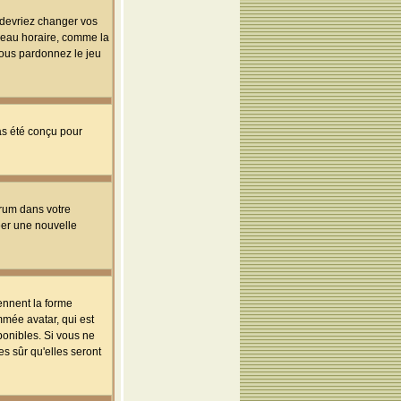
s devriez changer vos
useau horaire, comme la
 vous pardonnez le jeu
pas été conçu pour
orum dans votre
réer une nouvelle
ennent la forme
mmée avatar, qui est
ponibles. Si vous ne
s sûr qu'elles seront