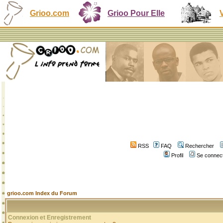
Grioo.com
Grioo Pour Elle
RSS
FAQ
Rechercher
Profil
Se connect
grioo.com Index du Forum
Connexion et Enregistrement