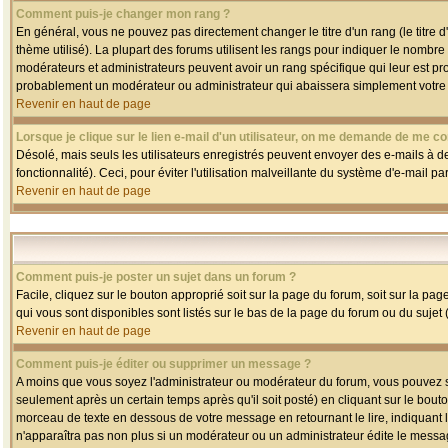
Comment puis-je changer mon rang ?
En général, vous ne pouvez pas directement changer le titre d'un rang (le titre d'
thème utilisé). La plupart des forums utilisent les rangs pour indiquer le nombre
modérateurs et administrateurs peuvent avoir un rang spécifique qui leur est pro
probablement un modérateur ou administrateur qui abaissera simplement votre
Revenir en haut de page
Lorsque je clique sur le lien e-mail d'un utilisateur, on me demande de me co
Désolé, mais seuls les utilisateurs enregistrés peuvent envoyer des e-mails à des
fonctionnalité). Ceci, pour éviter l'utilisation malveillante du système d'e-mail p
Revenir en haut de page
Comment puis-je poster un sujet dans un forum ?
Facile, cliquez sur le bouton approprié soit sur la page du forum, soit sur la pa
qui vous sont disponibles sont listés sur le bas de la page du forum ou du sujet (
Revenir en haut de page
Comment puis-je éditer ou supprimer un message ?
A moins que vous soyez l'administrateur ou modérateur du forum, vous pouvez
seulement après un certain temps après qu'il soit posté) en cliquant sur le bout
morceau de texte en dessous de votre message en retournant le lire, indiquant le
n'apparaîtra pas non plus si un modérateur ou un administrateur édite le message