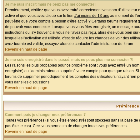
Je me suis inscrit mais ne peux pas me connecter !
Premièrement, vérifiez que vous avez entré correctement vos nom d'utilisateur et 
activé et que vous avez cliqué sur le lien
J'ai moins de 13 ans
au moment de l'enr
peut-être que votre compte a besoin d'être activé ? Certains forums requièrent 
de pouvoir vous connecter. Lorsque vous vous êtes enregistré, un message aurait
instructions qui s'y trouvent; si vous ne l'avez pas reçu, alors êtes-vous bien sû
lesquelles l'activation est utilisée, c'est de réduire les chances de voir des u
avez fournie est valide, essayez alors de contacter l'administrateur du forum.
Revenir en haut de page
Je me suis enregistré dans le passé, mais ne peux plus me connecter ?!
Les raisons les plus probables pour ce problème sont : vous avez entré un nom d'
enregistré) ou l'administrateur a supprimé votre compte pour quelque raison. Si v
forums de supprimer périodiquement les comptes des utilisateurs n'ayant rien po
vous dans les discussions.
Revenir en haut de page
Préférences
Comment puis-je changer mes préférences ?
Toutes vos préférences (si vous êtes enregistré) sont stockées dans la base de d
pas être le cas). Ceci vous permettra de changer toutes vos préférences.
Revenir en haut de page