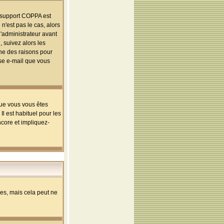
le support COPPA est
n'est pas le cas, alors
l'administrateur avant
 suivez alors les
une des raisons pour
sse e-mail que vous
que vous vous êtes
l est habituel pour les
ncore et impliquez-
s, mais cela peut ne