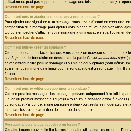
utilisateur ne peut pas supprimer un message une fois que quelqu'un y a répon
Revenir en haut de page
Comment puis-je ajouter une signature à mon message ?
Pour ajouter une signature à un message, vous devez d'abord en créer une, en a
composition d'un message pour ajouter votre signature. Vous pouvez aussi ajout
toujours empêcher d'attacher votre signature à un message en particulier en déc
Revenir en haut de page
Comment puis-je créer un sondage ?
Créer un sondage est facile; lorsque vous postez un nouveau sujet (ou éditez le
sondage
dans le formulaire en dessous de la partie
Poster un nouveau sujet
(si
devez entrer un titre pour le sondage et au moins deux options (pour définir u
également définir une date limite pour le sondage; 0 est un sondage infini. Il y a
forum).
Revenir en haut de page
Comment puis-je éditer ou supprimer un sondage ?
Comme pour les messages, les sondages peuvent uniquement être édités par le p
'Editer' du premier message du sujet (il a toujours le sondage associé avec lui)
du sondage. Par contre, si une personne a déjà voté, seuls les modérateurs et a
modifiant les options au milieu de la durée du sondage.
Revenir en haut de page
Pourquoi ne puis-je pas accéder à un forum ?
Certains forums peuvent limiter l'accès à certains utilisateurs ou groupes. Pour v