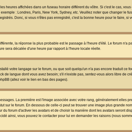
les heures affichées dans un fuseau horaire différent du vôtre. Si c'est le cas, vou
t, exemple : Londres, Paris, New York, Sydney, etc. Veuillez noter que changer le f
egistrés. Donc, si vous n'êtes pas enregistré, c'est la bonne heure pour le faire, si
différente, la réponse la plus probable est le passage à l'heure d'été. Le forum n'a 
eure sera décalée d'une heure par rapport à l'heure locale réelle.
nstallé votre langage sur le forum, ou que soit quelqu'un n'a pas encore traduit ce f
ack de langue dont vous avez besoin; s'il n'existe pas, sentez-vous alors libre de c
phpBB (allez voir le lien en bas des pages).
 messages. La première est l'image associée avec votre rang, généralement elles pr
atut sur le forum. En dessous de celle-ci peut se trouver une image plus grande no
 du forum d'activer les avatars et de choisir la manière dont les avatars seront dis
décidé ainsi, vous pouvez le contacter pour lui en demander les raisons (nous somme