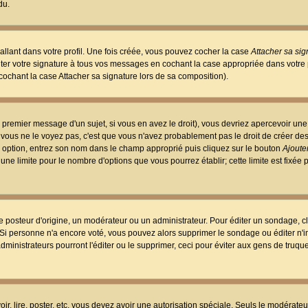
du.
llant dans votre profil. Une fois créée, vous pouvez cocher la case
Attacher sa sig
er votre signature à tous vos messages en cochant la case appropriée dans votre p
ochant la case Attacher sa signature lors de sa composition).
 premier message d'un sujet, si vous en avez le droit), vous devriez apercevoir une
 vous ne le voyez pas, c'est que vous n'avez probablement pas le droit de créer d
ne option, entrez son nom dans le champ approprié puis cliquez sur le bouton
Ajouter
 une limite pour le nombre d'options que vous pourrez établir; cette limite est fixée 
osteur d'origine, un modérateur ou un administrateur. Pour éditer un sondage, cl
. Si personne n'a encore voté, vous pouvez alors supprimer le sondage ou éditer n'
dministrateurs pourront l'éditer ou le supprimer, ceci pour éviter aux gens de truq
oir, lire, poster, etc. vous devez avoir une autorisation spéciale. Seuls le modérateu