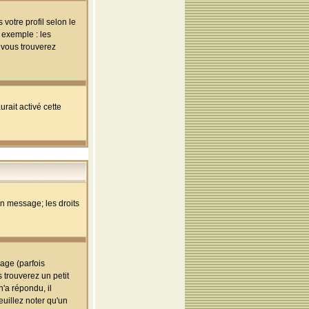
votre profil selon le
 exemple : les
; vous trouverez
rait activé cette
un message; les droits
age (parfois
trouverez un petit
'a répondu, il
euillez noter qu'un