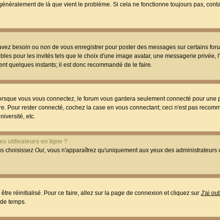
t généralement de là que vient le problème. Si cela ne fonctionne toujours pas, conta
 avez besoin ou non de vous enregistrer pour poster des messages sur certains foru
les pour les invités tels que le choix d'une image avatar, une messagerie privée, l
ment quelques instants; il est donc recommandé de le faire.
orsque vous vous connectez, le forum vous gardera seulement connecté pour une p
utre. Pour rester connecté, cochez la case en vous connectant; ceci n'est pas reco
iversité, etc.
s utilisateurs en ligne ?
ous choisissez
Oui
, vous n'apparaîtrez qu'uniquement aux yeux des administrateur
être réinitialisé. Pour ce faire, allez sur la page de connexion et cliquez sur
J'ai o
 de temps.