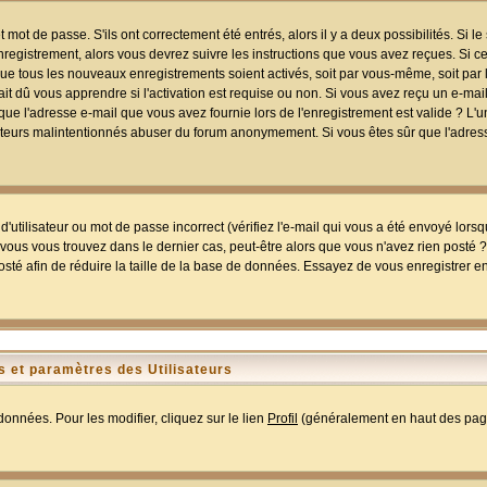
mot de passe. S'ils ont correctement été entrés, alors il y a deux possibilités. Si 
egistrement, alors vous devrez suivre les instructions que vous avez reçues. Si ce 
que tous les nouveaux enregistrements soient activés, soit par vous-même, soit par 
 dû vous apprendre si l'activation est requise ou non. Si vous avez reçu un e-mail,
r que l'adresse e-mail que vous avez fournie lors de l'enregistrement est valide ? L'
tilisateurs malintentionnés abuser du forum anonymement. Si vous êtes sûr que l'adre
utilisateur ou mot de passe incorrect (vérifiez l'e-mail qui vous a été envoyé lors
ous vous trouvez dans le dernier cas, peut-être alors que vous n'avez rien posté ? I
sté afin de réduire la taille de la base de données. Essayez de vous enregistrer e
 et paramètres des Utilisateurs
onnées. Pour les modifier, cliquez sur le lien
Profil
(généralement en haut des page