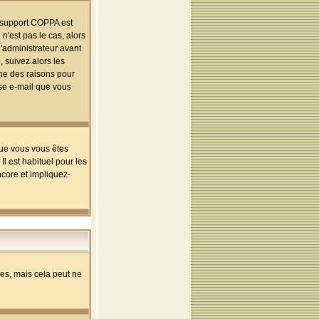
le support COPPA est
n'est pas le cas, alors
l'administrateur avant
 suivez alors les
une des raisons pour
sse e-mail que vous
que vous vous êtes
l est habituel pour les
ncore et impliquez-
s, mais cela peut ne