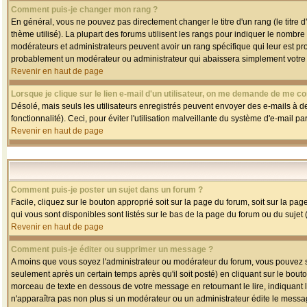
Comment puis-je changer mon rang ?
En général, vous ne pouvez pas directement changer le titre d'un rang (le titre d'
thème utilisé). La plupart des forums utilisent les rangs pour indiquer le nombre
modérateurs et administrateurs peuvent avoir un rang spécifique qui leur est pro
probablement un modérateur ou administrateur qui abaissera simplement votre
Revenir en haut de page
Lorsque je clique sur le lien e-mail d'un utilisateur, on me demande de me co
Désolé, mais seuls les utilisateurs enregistrés peuvent envoyer des e-mails à des
fonctionnalité). Ceci, pour éviter l'utilisation malveillante du système d'e-mail p
Revenir en haut de page
Comment puis-je poster un sujet dans un forum ?
Facile, cliquez sur le bouton approprié soit sur la page du forum, soit sur la pa
qui vous sont disponibles sont listés sur le bas de la page du forum ou du sujet (
Revenir en haut de page
Comment puis-je éditer ou supprimer un message ?
A moins que vous soyez l'administrateur ou modérateur du forum, vous pouvez
seulement après un certain temps après qu'il soit posté) en cliquant sur le bout
morceau de texte en dessous de votre message en retournant le lire, indiquant le
n'apparaîtra pas non plus si un modérateur ou un administrateur édite le message