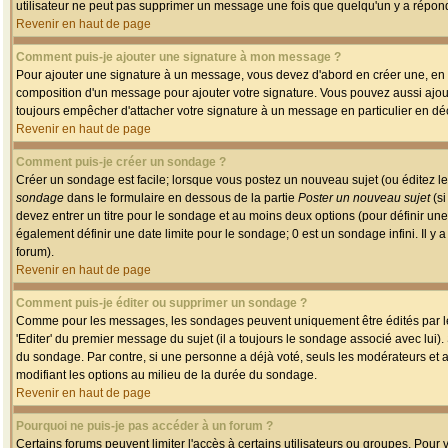
utilisateur ne peut pas supprimer un message une fois que quelqu'un y a répon
Revenir en haut de page
Comment puis-je ajouter une signature à mon message ?
Pour ajouter une signature à un message, vous devez d'abord en créer une, en a
composition d'un message pour ajouter votre signature. Vous pouvez aussi ajout
toujours empêcher d'attacher votre signature à un message en particulier en déc
Revenir en haut de page
Comment puis-je créer un sondage ?
Créer un sondage est facile; lorsque vous postez un nouveau sujet (ou éditez le
sondage
dans le formulaire en dessous de la partie
Poster un nouveau sujet
(si
devez entrer un titre pour le sondage et au moins deux options (pour définir u
également définir une date limite pour le sondage; 0 est un sondage infini. Il y a
forum).
Revenir en haut de page
Comment puis-je éditer ou supprimer un sondage ?
Comme pour les messages, les sondages peuvent uniquement être édités par le p
'Editer' du premier message du sujet (il a toujours le sondage associé avec lui)
du sondage. Par contre, si une personne a déjà voté, seuls les modérateurs et a
modifiant les options au milieu de la durée du sondage.
Revenir en haut de page
Pourquoi ne puis-je pas accéder à un forum ?
Certains forums peuvent limiter l'accès à certains utilisateurs ou groupes. Pour v