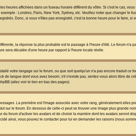
les heures affichées dans un fuseau horaire différent du vôtre. Si c'est le cas, vou
t, exemple : Londres, Paris, New York, Sydney, etc. Veuillez noter que changer le f
egistrés. Donc, si vous n'êtes pas enregistré, c'est la bonne heure pour le faire, si
différente, la réponse la plus probable est le passage à l'heure d'été. Le forum n'a 
eure sera décalée d'une heure par rapport à l'heure locale réelle.
nstallé votre langage sur le forum, ou que soit quelqu'un n'a pas encore traduit ce f
ack de langue dont vous avez besoin; s'il n'existe pas, sentez-vous alors libre de c
phpBB (allez voir le lien en bas des pages).
 messages. La première est l'image associée avec votre rang, généralement elles pr
atut sur le forum. En dessous de celle-ci peut se trouver une image plus grande no
 du forum d'activer les avatars et de choisir la manière dont les avatars seront dis
décidé ainsi, vous pouvez le contacter pour lui en demander les raisons (nous somme