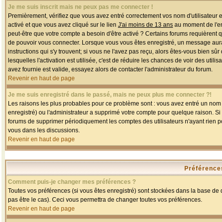
Je me suis inscrit mais ne peux pas me connecter !
Premièrement, vérifiez que vous avez entré correctement vos nom d'utilisateur et 
activé et que vous avez cliqué sur le lien
J'ai moins de 13 ans
au moment de l'enr
peut-être que votre compte a besoin d'être activé ? Certains forums requièrent 
de pouvoir vous connecter. Lorsque vous vous êtes enregistré, un message aurait
instructions qui s'y trouvent; si vous ne l'avez pas reçu, alors êtes-vous bien sû
lesquelles l'activation est utilisée, c'est de réduire les chances de voir des u
avez fournie est valide, essayez alors de contacter l'administrateur du forum.
Revenir en haut de page
Je me suis enregistré dans le passé, mais ne peux plus me connecter ?!
Les raisons les plus probables pour ce problème sont : vous avez entré un nom d'
enregistré) ou l'administrateur a supprimé votre compte pour quelque raison. Si v
forums de supprimer périodiquement les comptes des utilisateurs n'ayant rien po
vous dans les discussions.
Revenir en haut de page
Préférences
Comment puis-je changer mes préférences ?
Toutes vos préférences (si vous êtes enregistré) sont stockées dans la base de d
pas être le cas). Ceci vous permettra de changer toutes vos préférences.
Revenir en haut de page