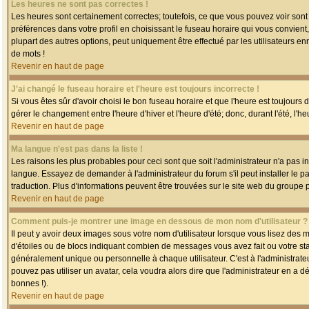
Les heures ne sont pas correctes !
Les heures sont certainement correctes; toutefois, ce que vous pouvez voir sont 
préférences dans votre profil en choisissant le fuseau horaire qui vous convien
plupart des autres options, peut uniquement être effectué par les utilisateurs enr
de mots !
Revenir en haut de page
J'ai changé le fuseau horaire et l'heure est toujours incorrecte !
Si vous êtes sûr d'avoir choisi le bon fuseau horaire et que l'heure est toujours 
gérer le changement entre l'heure d'hiver et l'heure d'été; donc, durant l'été, l'h
Revenir en haut de page
Ma langue n'est pas dans la liste !
Les raisons les plus probables pour ceci sont que soit l'administrateur n'a pas i
langue. Essayez de demander à l'administrateur du forum s'il peut installer le p
traduction. Plus d'informations peuvent être trouvées sur le site web du groupe 
Revenir en haut de page
Comment puis-je montrer une image en dessous de mon nom d'utilisateur ?
Il peut y avoir deux images sous votre nom d'utilisateur lorsque vous lisez des
d'étoiles ou de blocs indiquant combien de messages vous avez fait ou votre st
généralement unique ou personnelle à chaque utilisateur. C'est à l'administrateur
pouvez pas utiliser un avatar, cela voudra alors dire que l'administrateur en a 
bonnes !).
Revenir en haut de page