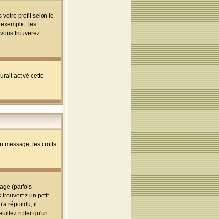
votre profil selon le
 exemple : les
; vous trouverez
rait activé cette
un message; les droits
age (parfois
trouverez un petit
'a répondu, il
euillez noter qu'un