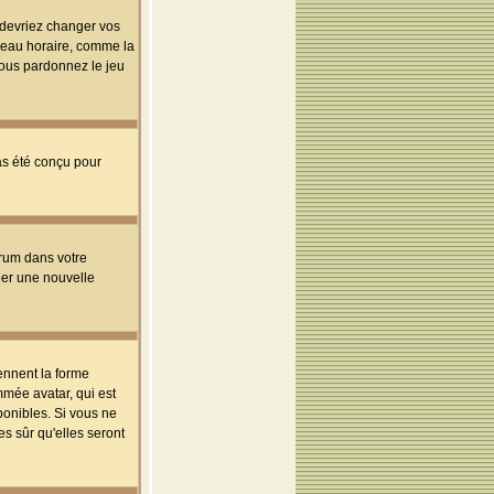
s devriez changer vos
useau horaire, comme la
 vous pardonnez le jeu
pas été conçu pour
orum dans votre
réer une nouvelle
ennent la forme
mmée avatar, qui est
ponibles. Si vous ne
s sûr qu'elles seront