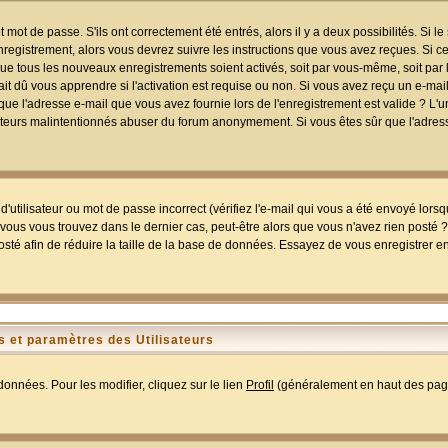
mot de passe. S'ils ont correctement été entrés, alors il y a deux possibilités. Si 
egistrement, alors vous devrez suivre les instructions que vous avez reçues. Si ce 
que tous les nouveaux enregistrements soient activés, soit par vous-même, soit par 
 dû vous apprendre si l'activation est requise ou non. Si vous avez reçu un e-mail,
r que l'adresse e-mail que vous avez fournie lors de l'enregistrement est valide ? L'
tilisateurs malintentionnés abuser du forum anonymement. Si vous êtes sûr que l'adre
utilisateur ou mot de passe incorrect (vérifiez l'e-mail qui vous a été envoyé lors
ous vous trouvez dans le dernier cas, peut-être alors que vous n'avez rien posté ? I
sté afin de réduire la taille de la base de données. Essayez de vous enregistrer e
 et paramètres des Utilisateurs
onnées. Pour les modifier, cliquez sur le lien
Profil
(généralement en haut des page