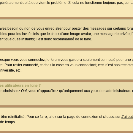
t généralement de là que vient le problème. Si cela ne fonctionne toujours pas, conta
 avez besoin ou non de vous enregistrer pour poster des messages sur certains foru
les pour les invités tels que le choix d'une image avatar, une messagerie privée, l
ment quelques instants; il est donc recommandé de le faire.
orsque vous vous connectez, le forum vous gardera seulement connecté pour une p
utre. Pour rester connecté, cochez la case en vous connectant; ceci n'est pas reco
iversité, etc.
s utilisateurs en ligne ?
ous choisissez
Oui
, vous n'apparaîtrez qu'uniquement aux yeux des administrateur
être réinitialisé. Pour ce faire, allez sur la page de connexion et cliquez sur
J'ai o
 de temps.