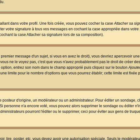
du.
llant dans votre profil. Une fois créée, vous pouvez cocher la case
Attacher sa sig
er votre signature à tous vos messages en cochant la case appropriée dans votre p
ochant la case Attacher sa signature lors de sa composition).
 premier message d'un sujet, si vous en avez le droit), vous devriez apercevoir une
 vous ne le voyez pas, c'est que vous n'avez probablement pas le droit de créer d
ne option, entrez son nom dans le champ approprié puis cliquez sur le bouton
Ajouter
 une limite pour le nombre d'options que vous pourrez établir; cette limite est fixée 
osteur d'origine, un modérateur ou un administrateur. Pour éditer un sondage, cl
. Si personne n'a encore voté, vous pouvez alors supprimer le sondage ou éditer n'
dministrateurs pourront l'éditer ou le supprimer, ceci pour éviter aux gens de truq
oir, lire, poster, etc. vous devez avoir une autorisation spéciale. Seuls le modérateu