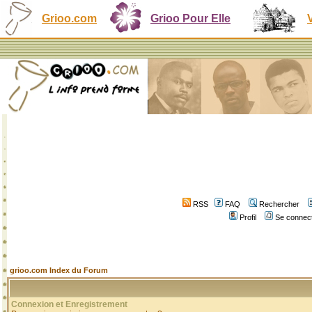
Grioo.com
Grioo Pour Elle
RSS
FAQ
Rechercher
Profil
Se connect
grioo.com Index du Forum
Connexion et Enregistrement