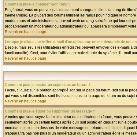
Comment puis-je changer mon rang ?
En général, vous ne pouvez pas directement changer le titre d'un rang (le titre d'
thème utilisé). La plupart des forums utilisent les rangs pour indiquer le nombre
modérateurs et administrateurs peuvent avoir un rang spécifique qui leur est pro
probablement un modérateur ou administrateur qui abaissera simplement votre
Revenir en haut de page
Lorsque je clique sur le lien e-mail d'un utilisateur, on me demande de me co
Désolé, mais seuls les utilisateurs enregistrés peuvent envoyer des e-mails à des
fonctionnalité). Ceci, pour éviter l'utilisation malveillante du système d'e-mail p
Revenir en haut de page
Comment puis-je poster un sujet dans un forum ?
Facile, cliquez sur le bouton approprié soit sur la page du forum, soit sur la pa
qui vous sont disponibles sont listés sur le bas de la page du forum ou du sujet (
Revenir en haut de page
Comment puis-je éditer ou supprimer un message ?
A moins que vous soyez l'administrateur ou modérateur du forum, vous pouvez
seulement après un certain temps après qu'il soit posté) en cliquant sur le bout
morceau de texte en dessous de votre message en retournant le lire, indiquant le
n'apparaîtra pas non plus si un modérateur ou un administrateur édite le message