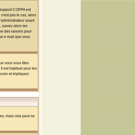
le support COPPA est
n'est pas le cas, alors
l'administrateur avant
 suivez alors les
une des raisons pour
sse e-mail que vous
que vous vous êtes
l est habituel pour les
ncore et impliquez-
s, mais cela peut ne