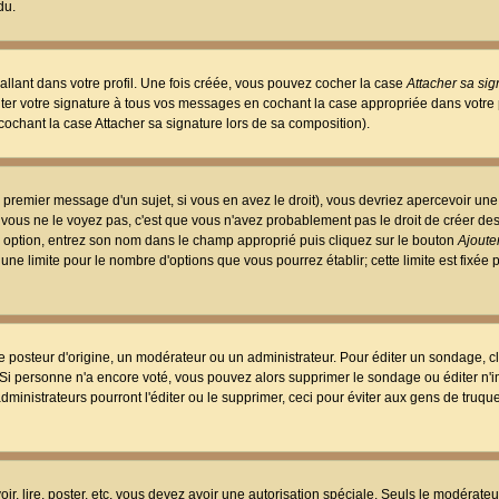
du.
llant dans votre profil. Une fois créée, vous pouvez cocher la case
Attacher sa sig
er votre signature à tous vos messages en cochant la case appropriée dans votre p
ochant la case Attacher sa signature lors de sa composition).
 premier message d'un sujet, si vous en avez le droit), vous devriez apercevoir une
 vous ne le voyez pas, c'est que vous n'avez probablement pas le droit de créer d
ne option, entrez son nom dans le champ approprié puis cliquez sur le bouton
Ajouter
 une limite pour le nombre d'options que vous pourrez établir; cette limite est fixée 
osteur d'origine, un modérateur ou un administrateur. Pour éditer un sondage, cl
. Si personne n'a encore voté, vous pouvez alors supprimer le sondage ou éditer n'
dministrateurs pourront l'éditer ou le supprimer, ceci pour éviter aux gens de truq
oir, lire, poster, etc. vous devez avoir une autorisation spéciale. Seuls le modérateu