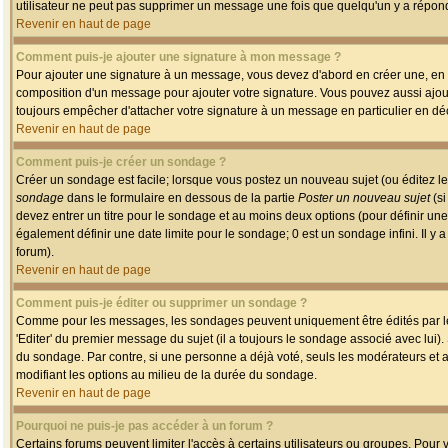
utilisateur ne peut pas supprimer un message une fois que quelqu'un y a répon
Revenir en haut de page
Comment puis-je ajouter une signature à mon message ?
Pour ajouter une signature à un message, vous devez d'abord en créer une, en a
composition d'un message pour ajouter votre signature. Vous pouvez aussi ajout
toujours empêcher d'attacher votre signature à un message en particulier en déc
Revenir en haut de page
Comment puis-je créer un sondage ?
Créer un sondage est facile; lorsque vous postez un nouveau sujet (ou éditez le
sondage
dans le formulaire en dessous de la partie
Poster un nouveau sujet
(si
devez entrer un titre pour le sondage et au moins deux options (pour définir u
également définir une date limite pour le sondage; 0 est un sondage infini. Il y a
forum).
Revenir en haut de page
Comment puis-je éditer ou supprimer un sondage ?
Comme pour les messages, les sondages peuvent uniquement être édités par le p
'Editer' du premier message du sujet (il a toujours le sondage associé avec lui)
du sondage. Par contre, si une personne a déjà voté, seuls les modérateurs et a
modifiant les options au milieu de la durée du sondage.
Revenir en haut de page
Pourquoi ne puis-je pas accéder à un forum ?
Certains forums peuvent limiter l'accès à certains utilisateurs ou groupes. Pour v