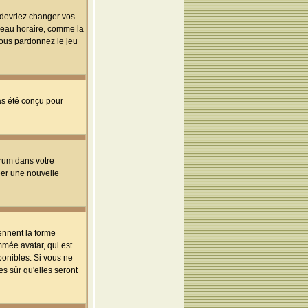
s devriez changer vos
useau horaire, comme la
 vous pardonnez le jeu
pas été conçu pour
orum dans votre
réer une nouvelle
ennent la forme
mmée avatar, qui est
ponibles. Si vous ne
s sûr qu'elles seront