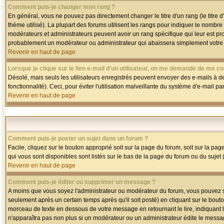
Comment puis-je changer mon rang ?
En général, vous ne pouvez pas directement changer le titre d'un rang (le titre d'
thème utilisé). La plupart des forums utilisent les rangs pour indiquer le nombre
modérateurs et administrateurs peuvent avoir un rang spécifique qui leur est pro
probablement un modérateur ou administrateur qui abaissera simplement votre
Revenir en haut de page
Lorsque je clique sur le lien e-mail d'un utilisateur, on me demande de me co
Désolé, mais seuls les utilisateurs enregistrés peuvent envoyer des e-mails à des
fonctionnalité). Ceci, pour éviter l'utilisation malveillante du système d'e-mail p
Revenir en haut de page
Comment puis-je poster un sujet dans un forum ?
Facile, cliquez sur le bouton approprié soit sur la page du forum, soit sur la pa
qui vous sont disponibles sont listés sur le bas de la page du forum ou du sujet (
Revenir en haut de page
Comment puis-je éditer ou supprimer un message ?
A moins que vous soyez l'administrateur ou modérateur du forum, vous pouvez
seulement après un certain temps après qu'il soit posté) en cliquant sur le bout
morceau de texte en dessous de votre message en retournant le lire, indiquant le
n'apparaîtra pas non plus si un modérateur ou un administrateur édite le message