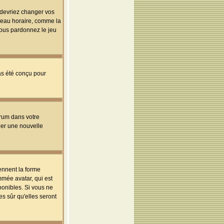
s devriez changer vos
useau horaire, comme la
 vous pardonnez le jeu
pas été conçu pour
orum dans votre
réer une nouvelle
ennent la forme
mmée avatar, qui est
ponibles. Si vous ne
s sûr qu'elles seront