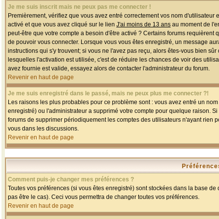
Je me suis inscrit mais ne peux pas me connecter !
Premièrement, vérifiez que vous avez entré correctement vos nom d'utilisateur et 
activé et que vous avez cliqué sur le lien
J'ai moins de 13 ans
au moment de l'enr
peut-être que votre compte a besoin d'être activé ? Certains forums requièrent 
de pouvoir vous connecter. Lorsque vous vous êtes enregistré, un message aurait
instructions qui s'y trouvent; si vous ne l'avez pas reçu, alors êtes-vous bien sû
lesquelles l'activation est utilisée, c'est de réduire les chances de voir des u
avez fournie est valide, essayez alors de contacter l'administrateur du forum.
Revenir en haut de page
Je me suis enregistré dans le passé, mais ne peux plus me connecter ?!
Les raisons les plus probables pour ce problème sont : vous avez entré un nom d'
enregistré) ou l'administrateur a supprimé votre compte pour quelque raison. Si v
forums de supprimer périodiquement les comptes des utilisateurs n'ayant rien po
vous dans les discussions.
Revenir en haut de page
Préférences
Comment puis-je changer mes préférences ?
Toutes vos préférences (si vous êtes enregistré) sont stockées dans la base de d
pas être le cas). Ceci vous permettra de changer toutes vos préférences.
Revenir en haut de page