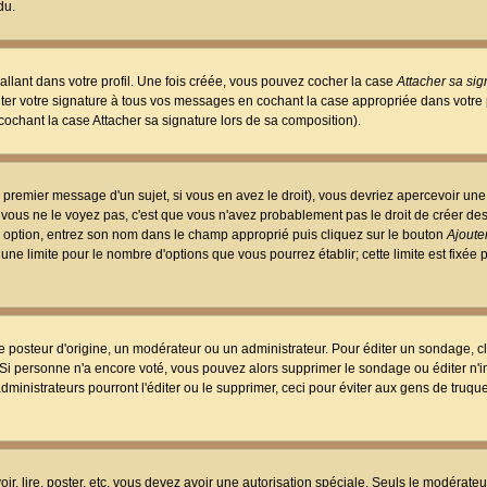
du.
llant dans votre profil. Une fois créée, vous pouvez cocher la case
Attacher sa sig
er votre signature à tous vos messages en cochant la case appropriée dans votre p
ochant la case Attacher sa signature lors de sa composition).
 premier message d'un sujet, si vous en avez le droit), vous devriez apercevoir une
 vous ne le voyez pas, c'est que vous n'avez probablement pas le droit de créer d
ne option, entrez son nom dans le champ approprié puis cliquez sur le bouton
Ajouter
 une limite pour le nombre d'options que vous pourrez établir; cette limite est fixée 
osteur d'origine, un modérateur ou un administrateur. Pour éditer un sondage, cl
. Si personne n'a encore voté, vous pouvez alors supprimer le sondage ou éditer n'
dministrateurs pourront l'éditer ou le supprimer, ceci pour éviter aux gens de truq
oir, lire, poster, etc. vous devez avoir une autorisation spéciale. Seuls le modérateu