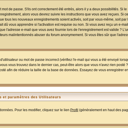
mot de passe. S'ils ont correctement été entrés, alors il y a deux possibilités. Si 
egistrement, alors vous devrez suivre les instructions que vous avez reçues. Si ce 
que tous les nouveaux enregistrements soient activés, soit par vous-même, soit par 
 dû vous apprendre si l'activation est requise ou non. Si vous avez reçu un e-mail,
r que l'adresse e-mail que vous avez fournie lors de l'enregistrement est valide ? L'
tilisateurs malintentionnés abuser du forum anonymement. Si vous êtes sûr que l'adre
utilisateur ou mot de passe incorrect (vérifiez l'e-mail qui vous a été envoyé lors
ous vous trouvez dans le dernier cas, peut-être alors que vous n'avez rien posté ? I
sté afin de réduire la taille de la base de données. Essayez de vous enregistrer e
 et paramètres des Utilisateurs
onnées. Pour les modifier, cliquez sur le lien
Profil
(généralement en haut des page