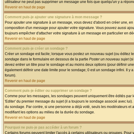
utilisateur ne peut pas supprimer un message une fois que quelqu'un y a répon
Revenir en haut de page
Comment puis-je ajouter une signature à mon message ?
Pour ajouter une signature à un message, vous devez d'abord en créer une, en a
composition d'un message pour ajouter votre signature. Vous pouvez aussi ajout
toujours empêcher d'attacher votre signature à un message en particulier en déc
Revenir en haut de page
Comment puis-je créer un sondage ?
Créer un sondage est facile; lorsque vous postez un nouveau sujet (ou éditez le
sondage
dans le formulaire en dessous de la partie
Poster un nouveau sujet
(si
devez entrer un titre pour le sondage et au moins deux options (pour définir u
également définir une date limite pour le sondage; 0 est un sondage infini. Il y a
forum).
Revenir en haut de page
Comment puis-je éditer ou supprimer un sondage ?
Comme pour les messages, les sondages peuvent uniquement être édités par le p
'Editer' du premier message du sujet (il a toujours le sondage associé avec lui)
du sondage. Par contre, si une personne a déjà voté, seuls les modérateurs et a
modifiant les options au milieu de la durée du sondage.
Revenir en haut de page
Pourquoi ne puis-je pas accéder à un forum ?
Certains forums peuvent limiter l'accès à certains utilisateurs ou groupes. Pour v