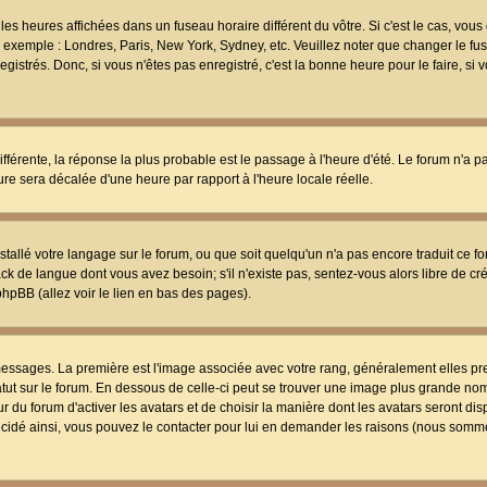
les heures affichées dans un fuseau horaire différent du vôtre. Si c'est le cas, vou
t, exemple : Londres, Paris, New York, Sydney, etc. Veuillez noter que changer le f
egistrés. Donc, si vous n'êtes pas enregistré, c'est la bonne heure pour le faire, si
différente, la réponse la plus probable est le passage à l'heure d'été. Le forum n'a 
eure sera décalée d'une heure par rapport à l'heure locale réelle.
nstallé votre langage sur le forum, ou que soit quelqu'un n'a pas encore traduit ce f
ack de langue dont vous avez besoin; s'il n'existe pas, sentez-vous alors libre de c
phpBB (allez voir le lien en bas des pages).
 messages. La première est l'image associée avec votre rang, généralement elles pr
atut sur le forum. En dessous de celle-ci peut se trouver une image plus grande no
 du forum d'activer les avatars et de choisir la manière dont les avatars seront dis
décidé ainsi, vous pouvez le contacter pour lui en demander les raisons (nous somme