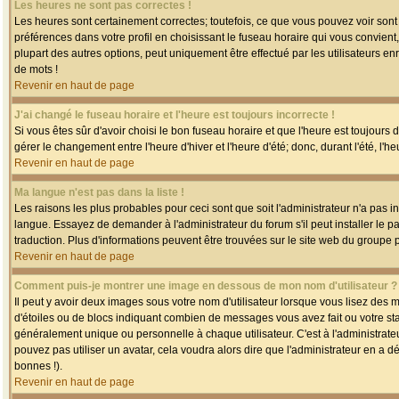
Les heures ne sont pas correctes !
Les heures sont certainement correctes; toutefois, ce que vous pouvez voir sont 
préférences dans votre profil en choisissant le fuseau horaire qui vous convien
plupart des autres options, peut uniquement être effectué par les utilisateurs enr
de mots !
Revenir en haut de page
J'ai changé le fuseau horaire et l'heure est toujours incorrecte !
Si vous êtes sûr d'avoir choisi le bon fuseau horaire et que l'heure est toujours 
gérer le changement entre l'heure d'hiver et l'heure d'été; donc, durant l'été, l'h
Revenir en haut de page
Ma langue n'est pas dans la liste !
Les raisons les plus probables pour ceci sont que soit l'administrateur n'a pas i
langue. Essayez de demander à l'administrateur du forum s'il peut installer le p
traduction. Plus d'informations peuvent être trouvées sur le site web du groupe 
Revenir en haut de page
Comment puis-je montrer une image en dessous de mon nom d'utilisateur ?
Il peut y avoir deux images sous votre nom d'utilisateur lorsque vous lisez des
d'étoiles ou de blocs indiquant combien de messages vous avez fait ou votre st
généralement unique ou personnelle à chaque utilisateur. C'est à l'administrateur
pouvez pas utiliser un avatar, cela voudra alors dire que l'administrateur en a 
bonnes !).
Revenir en haut de page