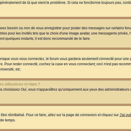
t généralement de là que vient le problème. Si cela ne fonctionne toujours pas, conta
 avez besoin ou non de vous enregistrer pour poster des messages sur certains foru
les pour les invités tels que le choix d'une image avatar, une messagerie privée, l
ment quelques instants; il est donc recommandé de le faire.
orsque vous vous connectez, le forum vous gardera seulement connecté pour une p
utre. Pour rester connecté, cochez la case en vous connectant; ceci n'est pas reco
iversité, etc.
s utilisateurs en ligne ?
ous choisissez
Oui
, vous n'apparaîtrez qu'uniquement aux yeux des administrateur
être réinitialisé. Pour ce faire, allez sur la page de connexion et cliquez sur
J'ai o
 de temps.