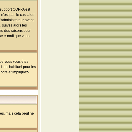
le support COPPA est
n'est pas le cas, alors
l'administrateur avant
 suivez alors les
une des raisons pour
sse e-mail que vous
que vous vous êtes
l est habituel pour les
ncore et impliquez-
s, mais cela peut ne