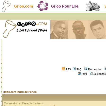
Grioo.com
Grioo Pour Elle
RSS
FAQ
Rechercher
Profil
Se connect
grioo.com Index du Forum
Connexion et Enregistrement