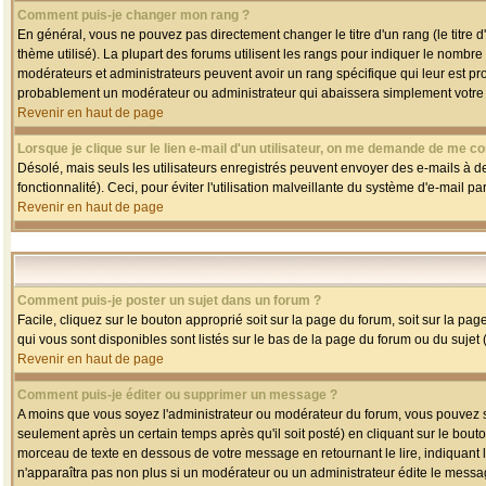
Comment puis-je changer mon rang ?
En général, vous ne pouvez pas directement changer le titre d'un rang (le titre d'
thème utilisé). La plupart des forums utilisent les rangs pour indiquer le nombre
modérateurs et administrateurs peuvent avoir un rang spécifique qui leur est pro
probablement un modérateur ou administrateur qui abaissera simplement votre
Revenir en haut de page
Lorsque je clique sur le lien e-mail d'un utilisateur, on me demande de me co
Désolé, mais seuls les utilisateurs enregistrés peuvent envoyer des e-mails à des
fonctionnalité). Ceci, pour éviter l'utilisation malveillante du système d'e-mail p
Revenir en haut de page
Comment puis-je poster un sujet dans un forum ?
Facile, cliquez sur le bouton approprié soit sur la page du forum, soit sur la pa
qui vous sont disponibles sont listés sur le bas de la page du forum ou du sujet (
Revenir en haut de page
Comment puis-je éditer ou supprimer un message ?
A moins que vous soyez l'administrateur ou modérateur du forum, vous pouvez
seulement après un certain temps après qu'il soit posté) en cliquant sur le bout
morceau de texte en dessous de votre message en retournant le lire, indiquant le
n'apparaîtra pas non plus si un modérateur ou un administrateur édite le message