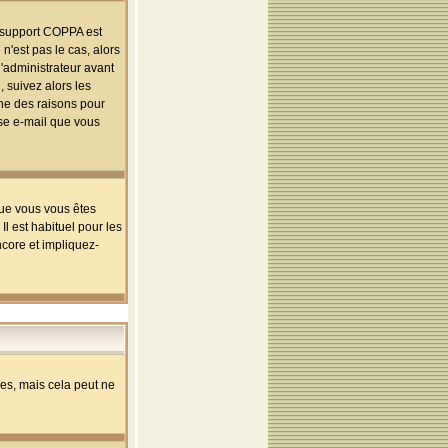
le support COPPA est
n'est pas le cas, alors
l'administrateur avant
 suivez alors les
une des raisons pour
sse e-mail que vous
que vous vous êtes
l est habituel pour les
ncore et impliquez-
s, mais cela peut ne