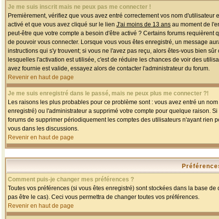
Je me suis inscrit mais ne peux pas me connecter !
Premièrement, vérifiez que vous avez entré correctement vos nom d'utilisateur et 
activé et que vous avez cliqué sur le lien
J'ai moins de 13 ans
au moment de l'enr
peut-être que votre compte a besoin d'être activé ? Certains forums requièrent 
de pouvoir vous connecter. Lorsque vous vous êtes enregistré, un message aurait
instructions qui s'y trouvent; si vous ne l'avez pas reçu, alors êtes-vous bien sû
lesquelles l'activation est utilisée, c'est de réduire les chances de voir des u
avez fournie est valide, essayez alors de contacter l'administrateur du forum.
Revenir en haut de page
Je me suis enregistré dans le passé, mais ne peux plus me connecter ?!
Les raisons les plus probables pour ce problème sont : vous avez entré un nom d'
enregistré) ou l'administrateur a supprimé votre compte pour quelque raison. Si v
forums de supprimer périodiquement les comptes des utilisateurs n'ayant rien po
vous dans les discussions.
Revenir en haut de page
Préférences
Comment puis-je changer mes préférences ?
Toutes vos préférences (si vous êtes enregistré) sont stockées dans la base de d
pas être le cas). Ceci vous permettra de changer toutes vos préférences.
Revenir en haut de page