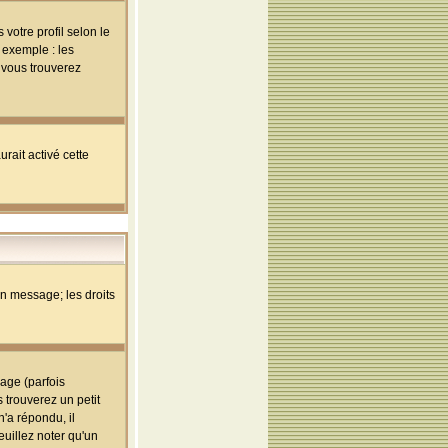
votre profil selon le
 exemple : les
; vous trouverez
rait activé cette
un message; les droits
age (parfois
trouverez un petit
'a répondu, il
euillez noter qu'un