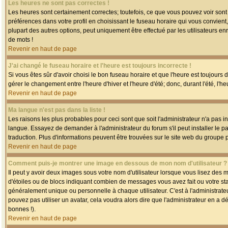
Les heures ne sont pas correctes !
Les heures sont certainement correctes; toutefois, ce que vous pouvez voir sont 
préférences dans votre profil en choisissant le fuseau horaire qui vous convien
plupart des autres options, peut uniquement être effectué par les utilisateurs enr
de mots !
Revenir en haut de page
J'ai changé le fuseau horaire et l'heure est toujours incorrecte !
Si vous êtes sûr d'avoir choisi le bon fuseau horaire et que l'heure est toujours 
gérer le changement entre l'heure d'hiver et l'heure d'été; donc, durant l'été, l'h
Revenir en haut de page
Ma langue n'est pas dans la liste !
Les raisons les plus probables pour ceci sont que soit l'administrateur n'a pas i
langue. Essayez de demander à l'administrateur du forum s'il peut installer le p
traduction. Plus d'informations peuvent être trouvées sur le site web du groupe 
Revenir en haut de page
Comment puis-je montrer une image en dessous de mon nom d'utilisateur ?
Il peut y avoir deux images sous votre nom d'utilisateur lorsque vous lisez des
d'étoiles ou de blocs indiquant combien de messages vous avez fait ou votre st
généralement unique ou personnelle à chaque utilisateur. C'est à l'administrateur
pouvez pas utiliser un avatar, cela voudra alors dire que l'administrateur en a 
bonnes !).
Revenir en haut de page