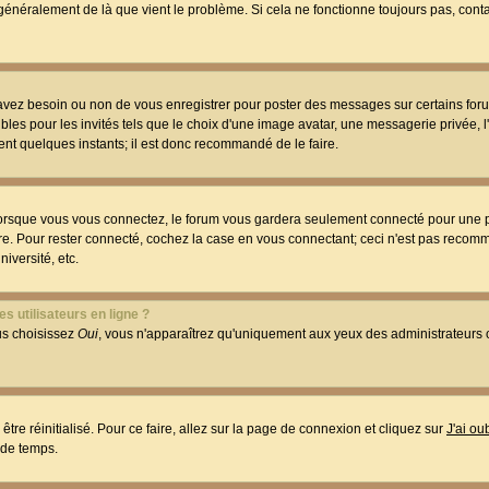
t généralement de là que vient le problème. Si cela ne fonctionne toujours pas, conta
 avez besoin ou non de vous enregistrer pour poster des messages sur certains foru
les pour les invités tels que le choix d'une image avatar, une messagerie privée, l
ment quelques instants; il est donc recommandé de le faire.
orsque vous vous connectez, le forum vous gardera seulement connecté pour une p
utre. Pour rester connecté, cochez la case en vous connectant; ceci n'est pas reco
iversité, etc.
s utilisateurs en ligne ?
ous choisissez
Oui
, vous n'apparaîtrez qu'uniquement aux yeux des administrateur
être réinitialisé. Pour ce faire, allez sur la page de connexion et cliquez sur
J'ai o
 de temps.