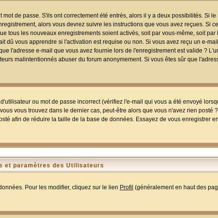
mot de passe. S'ils ont correctement été entrés, alors il y a deux possibilités. Si 
egistrement, alors vous devrez suivre les instructions que vous avez reçues. Si ce 
que tous les nouveaux enregistrements soient activés, soit par vous-même, soit par 
 dû vous apprendre si l'activation est requise ou non. Si vous avez reçu un e-mail,
r que l'adresse e-mail que vous avez fournie lors de l'enregistrement est valide ? L'
tilisateurs malintentionnés abuser du forum anonymement. Si vous êtes sûr que l'adre
utilisateur ou mot de passe incorrect (vérifiez l'e-mail qui vous a été envoyé lors
ous vous trouvez dans le dernier cas, peut-être alors que vous n'avez rien posté ? I
sté afin de réduire la taille de la base de données. Essayez de vous enregistrer e
 et paramètres des Utilisateurs
onnées. Pour les modifier, cliquez sur le lien
Profil
(généralement en haut des page