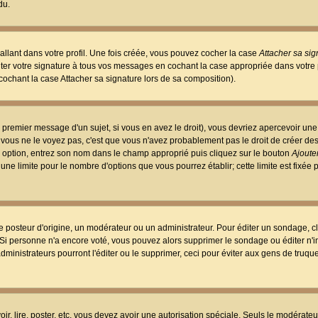
du.
llant dans votre profil. Une fois créée, vous pouvez cocher la case
Attacher sa sig
er votre signature à tous vos messages en cochant la case appropriée dans votre p
ochant la case Attacher sa signature lors de sa composition).
 premier message d'un sujet, si vous en avez le droit), vous devriez apercevoir une
 vous ne le voyez pas, c'est que vous n'avez probablement pas le droit de créer d
ne option, entrez son nom dans le champ approprié puis cliquez sur le bouton
Ajouter
 une limite pour le nombre d'options que vous pourrez établir; cette limite est fixée 
osteur d'origine, un modérateur ou un administrateur. Pour éditer un sondage, cl
. Si personne n'a encore voté, vous pouvez alors supprimer le sondage ou éditer n'
dministrateurs pourront l'éditer ou le supprimer, ceci pour éviter aux gens de truq
oir, lire, poster, etc. vous devez avoir une autorisation spéciale. Seuls le modérateu