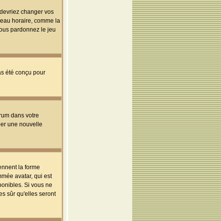
s devriez changer vos
useau horaire, comme la
 vous pardonnez le jeu
pas été conçu pour
orum dans votre
réer une nouvelle
ennent la forme
mmée avatar, qui est
ponibles. Si vous ne
s sûr qu'elles seront