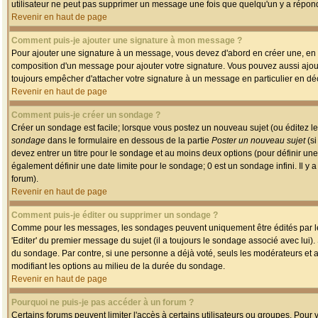
utilisateur ne peut pas supprimer un message une fois que quelqu'un y a répon
Revenir en haut de page
Comment puis-je ajouter une signature à mon message ?
Pour ajouter une signature à un message, vous devez d'abord en créer une, en a
composition d'un message pour ajouter votre signature. Vous pouvez aussi ajout
toujours empêcher d'attacher votre signature à un message en particulier en déc
Revenir en haut de page
Comment puis-je créer un sondage ?
Créer un sondage est facile; lorsque vous postez un nouveau sujet (ou éditez le
sondage
dans le formulaire en dessous de la partie
Poster un nouveau sujet
(si
devez entrer un titre pour le sondage et au moins deux options (pour définir u
également définir une date limite pour le sondage; 0 est un sondage infini. Il y a
forum).
Revenir en haut de page
Comment puis-je éditer ou supprimer un sondage ?
Comme pour les messages, les sondages peuvent uniquement être édités par le p
'Editer' du premier message du sujet (il a toujours le sondage associé avec lui)
du sondage. Par contre, si une personne a déjà voté, seuls les modérateurs et a
modifiant les options au milieu de la durée du sondage.
Revenir en haut de page
Pourquoi ne puis-je pas accéder à un forum ?
Certains forums peuvent limiter l'accès à certains utilisateurs ou groupes. Pour v