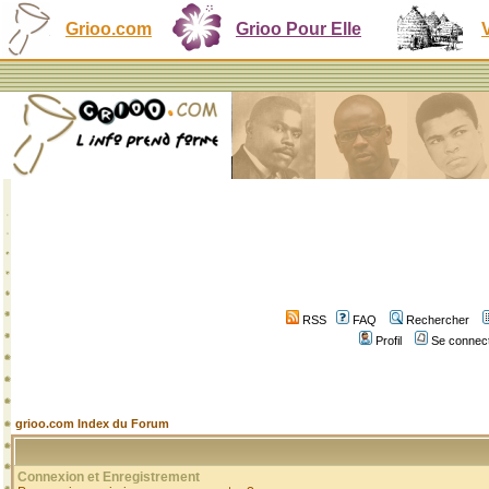
Grioo.com
Grioo Pour Elle
RSS
FAQ
Rechercher
Profil
Se connect
grioo.com Index du Forum
Connexion et Enregistrement