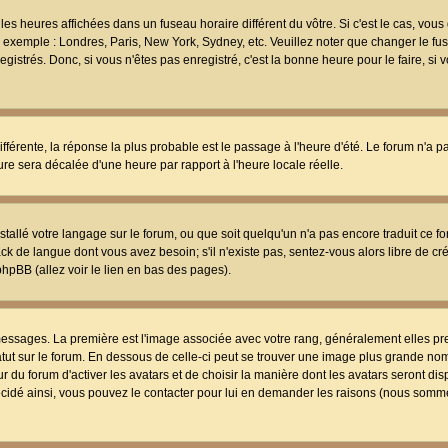
les heures affichées dans un fuseau horaire différent du vôtre. Si c'est le cas, vou
t, exemple : Londres, Paris, New York, Sydney, etc. Veuillez noter que changer le f
egistrés. Donc, si vous n'êtes pas enregistré, c'est la bonne heure pour le faire, si
différente, la réponse la plus probable est le passage à l'heure d'été. Le forum n'a 
eure sera décalée d'une heure par rapport à l'heure locale réelle.
nstallé votre langage sur le forum, ou que soit quelqu'un n'a pas encore traduit ce f
ack de langue dont vous avez besoin; s'il n'existe pas, sentez-vous alors libre de c
phpBB (allez voir le lien en bas des pages).
 messages. La première est l'image associée avec votre rang, généralement elles pr
atut sur le forum. En dessous de celle-ci peut se trouver une image plus grande no
 du forum d'activer les avatars et de choisir la manière dont les avatars seront dis
décidé ainsi, vous pouvez le contacter pour lui en demander les raisons (nous somme