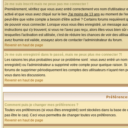
Je me suis inscrit mais ne peux pas me connecter !
Premièrement, vérifiez que vous avez entré correctement vos nom d'utilisateur et 
activé et que vous avez cliqué sur le lien
J'ai moins de 13 ans
au moment de l'enr
peut-être que votre compte a besoin d'être activé ? Certains forums requièrent 
de pouvoir vous connecter. Lorsque vous vous êtes enregistré, un message aurait
instructions qui s'y trouvent; si vous ne l'avez pas reçu, alors êtes-vous bien sû
lesquelles l'activation est utilisée, c'est de réduire les chances de voir des u
avez fournie est valide, essayez alors de contacter l'administrateur du forum.
Revenir en haut de page
Je me suis enregistré dans le passé, mais ne peux plus me connecter ?!
Les raisons les plus probables pour ce problème sont : vous avez entré un nom d'
enregistré) ou l'administrateur a supprimé votre compte pour quelque raison. Si v
forums de supprimer périodiquement les comptes des utilisateurs n'ayant rien po
vous dans les discussions.
Revenir en haut de page
Préférences
Comment puis-je changer mes préférences ?
Toutes vos préférences (si vous êtes enregistré) sont stockées dans la base de d
pas être le cas). Ceci vous permettra de changer toutes vos préférences.
Revenir en haut de page