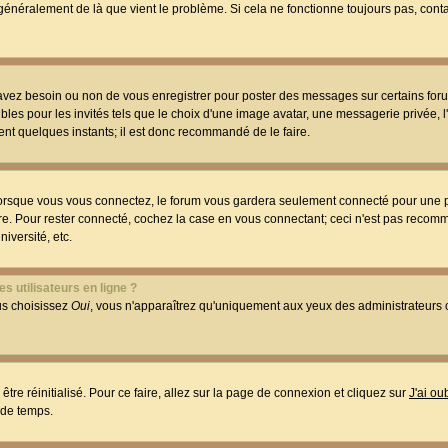
t généralement de là que vient le problème. Si cela ne fonctionne toujours pas, conta
 avez besoin ou non de vous enregistrer pour poster des messages sur certains foru
les pour les invités tels que le choix d'une image avatar, une messagerie privée, l
ment quelques instants; il est donc recommandé de le faire.
orsque vous vous connectez, le forum vous gardera seulement connecté pour une p
utre. Pour rester connecté, cochez la case en vous connectant; ceci n'est pas reco
iversité, etc.
s utilisateurs en ligne ?
ous choisissez
Oui
, vous n'apparaîtrez qu'uniquement aux yeux des administrateur
être réinitialisé. Pour ce faire, allez sur la page de connexion et cliquez sur
J'ai o
 de temps.