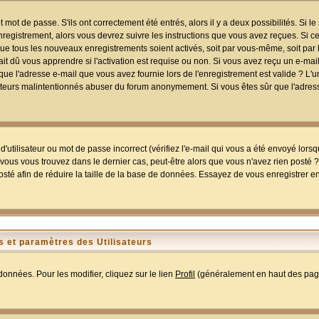
mot de passe. S'ils ont correctement été entrés, alors il y a deux possibilités. Si 
egistrement, alors vous devrez suivre les instructions que vous avez reçues. Si ce 
que tous les nouveaux enregistrements soient activés, soit par vous-même, soit par 
 dû vous apprendre si l'activation est requise ou non. Si vous avez reçu un e-mail,
r que l'adresse e-mail que vous avez fournie lors de l'enregistrement est valide ? L'
tilisateurs malintentionnés abuser du forum anonymement. Si vous êtes sûr que l'adre
utilisateur ou mot de passe incorrect (vérifiez l'e-mail qui vous a été envoyé lors
ous vous trouvez dans le dernier cas, peut-être alors que vous n'avez rien posté ? I
sté afin de réduire la taille de la base de données. Essayez de vous enregistrer e
 et paramètres des Utilisateurs
onnées. Pour les modifier, cliquez sur le lien
Profil
(généralement en haut des page