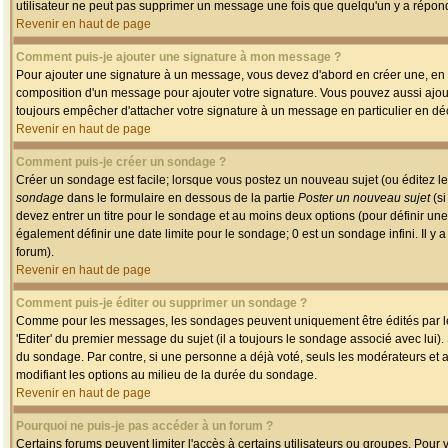
utilisateur ne peut pas supprimer un message une fois que quelqu'un y a répon
Revenir en haut de page
Comment puis-je ajouter une signature à mon message ?
Pour ajouter une signature à un message, vous devez d'abord en créer une, en a
composition d'un message pour ajouter votre signature. Vous pouvez aussi ajout
toujours empêcher d'attacher votre signature à un message en particulier en déc
Revenir en haut de page
Comment puis-je créer un sondage ?
Créer un sondage est facile; lorsque vous postez un nouveau sujet (ou éditez le
sondage
dans le formulaire en dessous de la partie
Poster un nouveau sujet
(si
devez entrer un titre pour le sondage et au moins deux options (pour définir u
également définir une date limite pour le sondage; 0 est un sondage infini. Il y a
forum).
Revenir en haut de page
Comment puis-je éditer ou supprimer un sondage ?
Comme pour les messages, les sondages peuvent uniquement être édités par le p
'Editer' du premier message du sujet (il a toujours le sondage associé avec lui)
du sondage. Par contre, si une personne a déjà voté, seuls les modérateurs et a
modifiant les options au milieu de la durée du sondage.
Revenir en haut de page
Pourquoi ne puis-je pas accéder à un forum ?
Certains forums peuvent limiter l'accès à certains utilisateurs ou groupes. Pour v