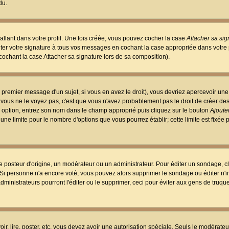
du.
llant dans votre profil. Une fois créée, vous pouvez cocher la case
Attacher sa sig
er votre signature à tous vos messages en cochant la case appropriée dans votre p
ochant la case Attacher sa signature lors de sa composition).
 premier message d'un sujet, si vous en avez le droit), vous devriez apercevoir une
 vous ne le voyez pas, c'est que vous n'avez probablement pas le droit de créer d
ne option, entrez son nom dans le champ approprié puis cliquez sur le bouton
Ajouter
 une limite pour le nombre d'options que vous pourrez établir; cette limite est fixée 
osteur d'origine, un modérateur ou un administrateur. Pour éditer un sondage, cl
. Si personne n'a encore voté, vous pouvez alors supprimer le sondage ou éditer n'
dministrateurs pourront l'éditer ou le supprimer, ceci pour éviter aux gens de truq
oir, lire, poster, etc. vous devez avoir une autorisation spéciale. Seuls le modérateu