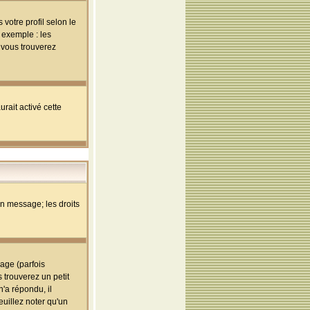
votre profil selon le
 exemple : les
; vous trouverez
rait activé cette
un message; les droits
age (parfois
trouverez un petit
'a répondu, il
euillez noter qu'un