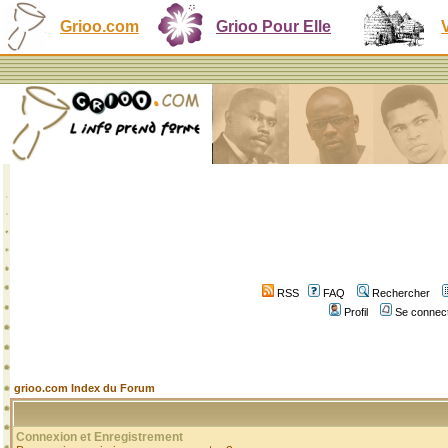
Grioo.com
Grioo Pour Elle
RSS
FAQ
Rechercher
Profil
Se connect
grioo.com Index du Forum
Connexion et Enregistrement