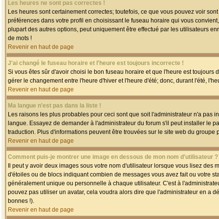
Les heures ne sont pas correctes !
Les heures sont certainement correctes; toutefois, ce que vous pouvez voir sont 
préférences dans votre profil en choisissant le fuseau horaire qui vous convien
plupart des autres options, peut uniquement être effectué par les utilisateurs enr
de mots !
Revenir en haut de page
J'ai changé le fuseau horaire et l'heure est toujours incorrecte !
Si vous êtes sûr d'avoir choisi le bon fuseau horaire et que l'heure est toujours 
gérer le changement entre l'heure d'hiver et l'heure d'été; donc, durant l'été, l'h
Revenir en haut de page
Ma langue n'est pas dans la liste !
Les raisons les plus probables pour ceci sont que soit l'administrateur n'a pas i
langue. Essayez de demander à l'administrateur du forum s'il peut installer le p
traduction. Plus d'informations peuvent être trouvées sur le site web du groupe 
Revenir en haut de page
Comment puis-je montrer une image en dessous de mon nom d'utilisateur ?
Il peut y avoir deux images sous votre nom d'utilisateur lorsque vous lisez des
d'étoiles ou de blocs indiquant combien de messages vous avez fait ou votre st
généralement unique ou personnelle à chaque utilisateur. C'est à l'administrateur
pouvez pas utiliser un avatar, cela voudra alors dire que l'administrateur en a 
bonnes !).
Revenir en haut de page