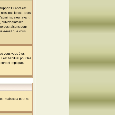
le support COPPA est
n'est pas le cas, alors
l'administrateur avant
 suivez alors les
une des raisons pour
sse e-mail que vous
que vous vous êtes
l est habituel pour les
ncore et impliquez-
s, mais cela peut ne