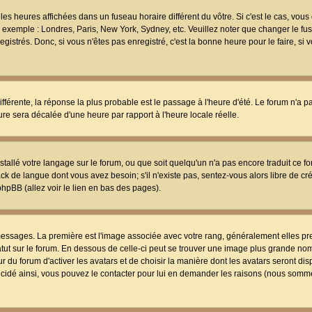
les heures affichées dans un fuseau horaire différent du vôtre. Si c'est le cas, vou
t, exemple : Londres, Paris, New York, Sydney, etc. Veuillez noter que changer le f
egistrés. Donc, si vous n'êtes pas enregistré, c'est la bonne heure pour le faire, si
différente, la réponse la plus probable est le passage à l'heure d'été. Le forum n'a 
eure sera décalée d'une heure par rapport à l'heure locale réelle.
nstallé votre langage sur le forum, ou que soit quelqu'un n'a pas encore traduit ce f
ack de langue dont vous avez besoin; s'il n'existe pas, sentez-vous alors libre de c
phpBB (allez voir le lien en bas des pages).
 messages. La première est l'image associée avec votre rang, généralement elles pr
atut sur le forum. En dessous de celle-ci peut se trouver une image plus grande no
 du forum d'activer les avatars et de choisir la manière dont les avatars seront dis
décidé ainsi, vous pouvez le contacter pour lui en demander les raisons (nous somme