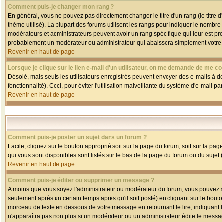
Comment puis-je changer mon rang ?
En général, vous ne pouvez pas directement changer le titre d'un rang (le titre d'
thème utilisé). La plupart des forums utilisent les rangs pour indiquer le nombre
modérateurs et administrateurs peuvent avoir un rang spécifique qui leur est pro
probablement un modérateur ou administrateur qui abaissera simplement votre
Revenir en haut de page
Lorsque je clique sur le lien e-mail d'un utilisateur, on me demande de me co
Désolé, mais seuls les utilisateurs enregistrés peuvent envoyer des e-mails à des
fonctionnalité). Ceci, pour éviter l'utilisation malveillante du système d'e-mail p
Revenir en haut de page
Comment puis-je poster un sujet dans un forum ?
Facile, cliquez sur le bouton approprié soit sur la page du forum, soit sur la pa
qui vous sont disponibles sont listés sur le bas de la page du forum ou du sujet (
Revenir en haut de page
Comment puis-je éditer ou supprimer un message ?
A moins que vous soyez l'administrateur ou modérateur du forum, vous pouvez
seulement après un certain temps après qu'il soit posté) en cliquant sur le bout
morceau de texte en dessous de votre message en retournant le lire, indiquant le
n'apparaîtra pas non plus si un modérateur ou un administrateur édite le message