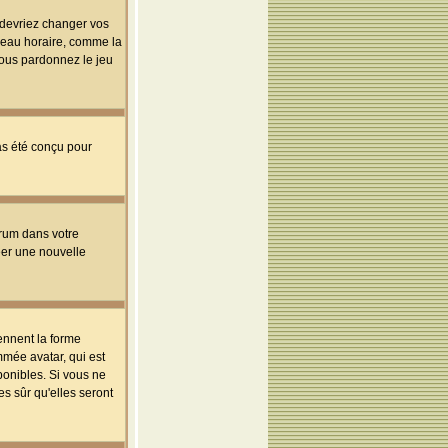
s devriez changer vos
useau horaire, comme la
 vous pardonnez le jeu
pas été conçu pour
orum dans votre
réer une nouvelle
ennent la forme
mmée avatar, qui est
ponibles. Si vous ne
s sûr qu'elles seront