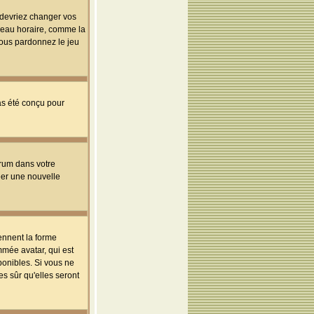
s devriez changer vos
useau horaire, comme la
 vous pardonnez le jeu
pas été conçu pour
orum dans votre
réer une nouvelle
ennent la forme
mmée avatar, qui est
ponibles. Si vous ne
s sûr qu'elles seront