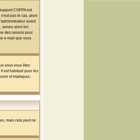
le support COPPA est
n'est pas le cas, alors
l'administrateur avant
 suivez alors les
une des raisons pour
sse e-mail que vous
que vous vous êtes
l est habituel pour les
ncore et impliquez-
s, mais cela peut ne