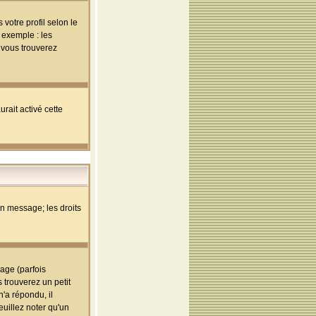
votre profil selon le
 exemple : les
; vous trouverez
rait activé cette
un message; les droits
age (parfois
trouverez un petit
'a répondu, il
euillez noter qu'un