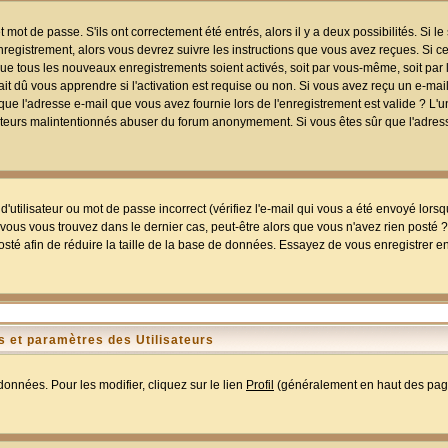
mot de passe. S'ils ont correctement été entrés, alors il y a deux possibilités. Si 
egistrement, alors vous devrez suivre les instructions que vous avez reçues. Si ce 
que tous les nouveaux enregistrements soient activés, soit par vous-même, soit par 
 dû vous apprendre si l'activation est requise ou non. Si vous avez reçu un e-mail,
r que l'adresse e-mail que vous avez fournie lors de l'enregistrement est valide ? L'
tilisateurs malintentionnés abuser du forum anonymement. Si vous êtes sûr que l'adre
utilisateur ou mot de passe incorrect (vérifiez l'e-mail qui vous a été envoyé lors
ous vous trouvez dans le dernier cas, peut-être alors que vous n'avez rien posté ? I
sté afin de réduire la taille de la base de données. Essayez de vous enregistrer e
 et paramètres des Utilisateurs
onnées. Pour les modifier, cliquez sur le lien
Profil
(généralement en haut des page