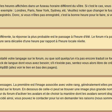
les heures affichées dans un fuseau horaire différent du vôtre. Si c'est le cas, vou
t, exemple : Londres, Paris, New York, Sydney, etc. Veuillez noter que changer le f
egistrés. Donc, si vous n'êtes pas enregistré, c'est la bonne heure pour le faire, si
différente, la réponse la plus probable est le passage à l'heure d'été. Le forum n'a 
eure sera décalée d'une heure par rapport à l'heure locale réelle.
nstallé votre langage sur le forum, ou que soit quelqu'un n'a pas encore traduit ce f
ack de langue dont vous avez besoin; s'il n'existe pas, sentez-vous alors libre de c
phpBB (allez voir le lien en bas des pages).
 messages. La première est l'image associée avec votre rang, généralement elles pr
atut sur le forum. En dessous de celle-ci peut se trouver une image plus grande no
 du forum d'activer les avatars et de choisir la manière dont les avatars seront dis
décidé ainsi, vous pouvez le contacter pour lui en demander les raisons (nous somme