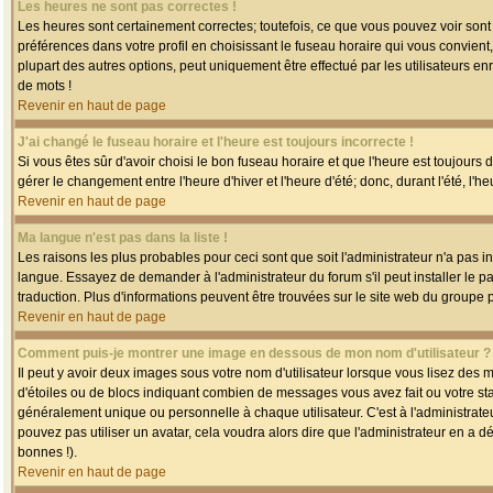
Les heures ne sont pas correctes !
Les heures sont certainement correctes; toutefois, ce que vous pouvez voir sont 
préférences dans votre profil en choisissant le fuseau horaire qui vous convien
plupart des autres options, peut uniquement être effectué par les utilisateurs enr
de mots !
Revenir en haut de page
J'ai changé le fuseau horaire et l'heure est toujours incorrecte !
Si vous êtes sûr d'avoir choisi le bon fuseau horaire et que l'heure est toujours 
gérer le changement entre l'heure d'hiver et l'heure d'été; donc, durant l'été, l'h
Revenir en haut de page
Ma langue n'est pas dans la liste !
Les raisons les plus probables pour ceci sont que soit l'administrateur n'a pas i
langue. Essayez de demander à l'administrateur du forum s'il peut installer le p
traduction. Plus d'informations peuvent être trouvées sur le site web du groupe 
Revenir en haut de page
Comment puis-je montrer une image en dessous de mon nom d'utilisateur ?
Il peut y avoir deux images sous votre nom d'utilisateur lorsque vous lisez des
d'étoiles ou de blocs indiquant combien de messages vous avez fait ou votre st
généralement unique ou personnelle à chaque utilisateur. C'est à l'administrateur
pouvez pas utiliser un avatar, cela voudra alors dire que l'administrateur en a 
bonnes !).
Revenir en haut de page