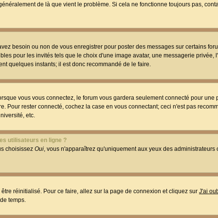
t généralement de là que vient le problème. Si cela ne fonctionne toujours pas, conta
 avez besoin ou non de vous enregistrer pour poster des messages sur certains foru
les pour les invités tels que le choix d'une image avatar, une messagerie privée, l
ment quelques instants; il est donc recommandé de le faire.
orsque vous vous connectez, le forum vous gardera seulement connecté pour une p
utre. Pour rester connecté, cochez la case en vous connectant; ceci n'est pas reco
iversité, etc.
s utilisateurs en ligne ?
ous choisissez
Oui
, vous n'apparaîtrez qu'uniquement aux yeux des administrateur
être réinitialisé. Pour ce faire, allez sur la page de connexion et cliquez sur
J'ai o
 de temps.