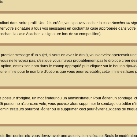
du.
llant dans votre profil. Une fois créée, vous pouvez cocher la case
Attacher sa sig
er votre signature à tous vos messages en cochant la case appropriée dans votre p
ochant la case Attacher sa signature lors de sa composition).
 premier message d'un sujet, si vous en avez le droit), vous devriez apercevoir une
 vous ne le voyez pas, c'est que vous n'avez probablement pas le droit de créer d
ne option, entrez son nom dans le champ approprié puis cliquez sur le bouton
Ajouter
 une limite pour le nombre d'options que vous pourrez établir; cette limite est fixée 
osteur d'origine, un modérateur ou un administrateur. Pour éditer un sondage, cl
. Si personne n'a encore voté, vous pouvez alors supprimer le sondage ou éditer n'
dministrateurs pourront l'éditer ou le supprimer, ceci pour éviter aux gens de truq
oir, lire, poster, etc. vous devez avoir une autorisation spéciale. Seuls le modérateu