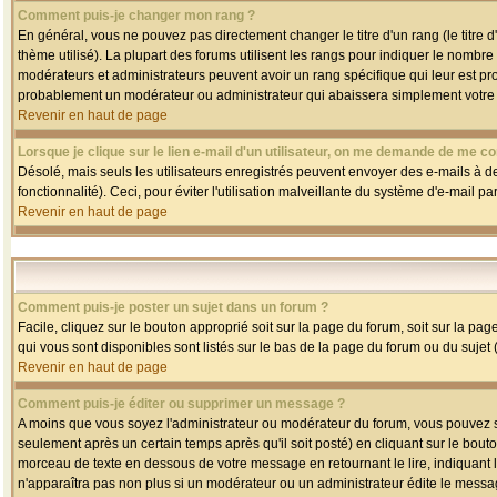
Comment puis-je changer mon rang ?
En général, vous ne pouvez pas directement changer le titre d'un rang (le titre d'
thème utilisé). La plupart des forums utilisent les rangs pour indiquer le nombre
modérateurs et administrateurs peuvent avoir un rang spécifique qui leur est pro
probablement un modérateur ou administrateur qui abaissera simplement votre
Revenir en haut de page
Lorsque je clique sur le lien e-mail d'un utilisateur, on me demande de me co
Désolé, mais seuls les utilisateurs enregistrés peuvent envoyer des e-mails à des
fonctionnalité). Ceci, pour éviter l'utilisation malveillante du système d'e-mail p
Revenir en haut de page
Comment puis-je poster un sujet dans un forum ?
Facile, cliquez sur le bouton approprié soit sur la page du forum, soit sur la pa
qui vous sont disponibles sont listés sur le bas de la page du forum ou du sujet (
Revenir en haut de page
Comment puis-je éditer ou supprimer un message ?
A moins que vous soyez l'administrateur ou modérateur du forum, vous pouvez
seulement après un certain temps après qu'il soit posté) en cliquant sur le bout
morceau de texte en dessous de votre message en retournant le lire, indiquant le
n'apparaîtra pas non plus si un modérateur ou un administrateur édite le message