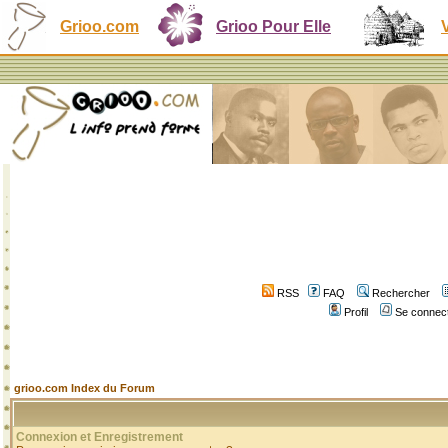
Grioo.com
Grioo Pour Elle
RSS
FAQ
Rechercher
Profil
Se connect
grioo.com Index du Forum
Connexion et Enregistrement