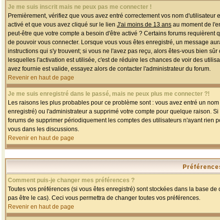
Je me suis inscrit mais ne peux pas me connecter !
Premièrement, vérifiez que vous avez entré correctement vos nom d'utilisateur et 
activé et que vous avez cliqué sur le lien
J'ai moins de 13 ans
au moment de l'enr
peut-être que votre compte a besoin d'être activé ? Certains forums requièrent 
de pouvoir vous connecter. Lorsque vous vous êtes enregistré, un message aurait
instructions qui s'y trouvent; si vous ne l'avez pas reçu, alors êtes-vous bien sû
lesquelles l'activation est utilisée, c'est de réduire les chances de voir des u
avez fournie est valide, essayez alors de contacter l'administrateur du forum.
Revenir en haut de page
Je me suis enregistré dans le passé, mais ne peux plus me connecter ?!
Les raisons les plus probables pour ce problème sont : vous avez entré un nom d'
enregistré) ou l'administrateur a supprimé votre compte pour quelque raison. Si v
forums de supprimer périodiquement les comptes des utilisateurs n'ayant rien po
vous dans les discussions.
Revenir en haut de page
Préférences
Comment puis-je changer mes préférences ?
Toutes vos préférences (si vous êtes enregistré) sont stockées dans la base de d
pas être le cas). Ceci vous permettra de changer toutes vos préférences.
Revenir en haut de page