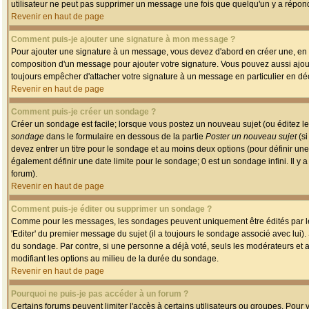
utilisateur ne peut pas supprimer un message une fois que quelqu'un y a répon
Revenir en haut de page
Comment puis-je ajouter une signature à mon message ?
Pour ajouter une signature à un message, vous devez d'abord en créer une, en a
composition d'un message pour ajouter votre signature. Vous pouvez aussi ajout
toujours empêcher d'attacher votre signature à un message en particulier en déc
Revenir en haut de page
Comment puis-je créer un sondage ?
Créer un sondage est facile; lorsque vous postez un nouveau sujet (ou éditez le
sondage
dans le formulaire en dessous de la partie
Poster un nouveau sujet
(si
devez entrer un titre pour le sondage et au moins deux options (pour définir u
également définir une date limite pour le sondage; 0 est un sondage infini. Il y a
forum).
Revenir en haut de page
Comment puis-je éditer ou supprimer un sondage ?
Comme pour les messages, les sondages peuvent uniquement être édités par le p
'Editer' du premier message du sujet (il a toujours le sondage associé avec lui)
du sondage. Par contre, si une personne a déjà voté, seuls les modérateurs et a
modifiant les options au milieu de la durée du sondage.
Revenir en haut de page
Pourquoi ne puis-je pas accéder à un forum ?
Certains forums peuvent limiter l'accès à certains utilisateurs ou groupes. Pour v