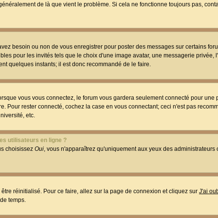
t généralement de là que vient le problème. Si cela ne fonctionne toujours pas, conta
 avez besoin ou non de vous enregistrer pour poster des messages sur certains foru
les pour les invités tels que le choix d'une image avatar, une messagerie privée, l
ment quelques instants; il est donc recommandé de le faire.
orsque vous vous connectez, le forum vous gardera seulement connecté pour une p
utre. Pour rester connecté, cochez la case en vous connectant; ceci n'est pas reco
iversité, etc.
s utilisateurs en ligne ?
ous choisissez
Oui
, vous n'apparaîtrez qu'uniquement aux yeux des administrateur
être réinitialisé. Pour ce faire, allez sur la page de connexion et cliquez sur
J'ai o
 de temps.