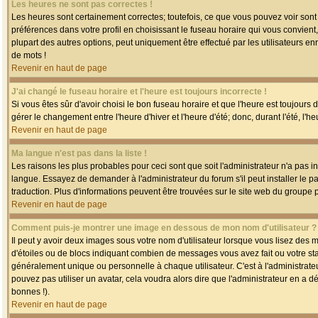
Les heures ne sont pas correctes !
Les heures sont certainement correctes; toutefois, ce que vous pouvez voir sont 
préférences dans votre profil en choisissant le fuseau horaire qui vous convien
plupart des autres options, peut uniquement être effectué par les utilisateurs enr
de mots !
Revenir en haut de page
J'ai changé le fuseau horaire et l'heure est toujours incorrecte !
Si vous êtes sûr d'avoir choisi le bon fuseau horaire et que l'heure est toujours 
gérer le changement entre l'heure d'hiver et l'heure d'été; donc, durant l'été, l'h
Revenir en haut de page
Ma langue n'est pas dans la liste !
Les raisons les plus probables pour ceci sont que soit l'administrateur n'a pas i
langue. Essayez de demander à l'administrateur du forum s'il peut installer le p
traduction. Plus d'informations peuvent être trouvées sur le site web du groupe 
Revenir en haut de page
Comment puis-je montrer une image en dessous de mon nom d'utilisateur ?
Il peut y avoir deux images sous votre nom d'utilisateur lorsque vous lisez des
d'étoiles ou de blocs indiquant combien de messages vous avez fait ou votre st
généralement unique ou personnelle à chaque utilisateur. C'est à l'administrateur
pouvez pas utiliser un avatar, cela voudra alors dire que l'administrateur en a 
bonnes !).
Revenir en haut de page