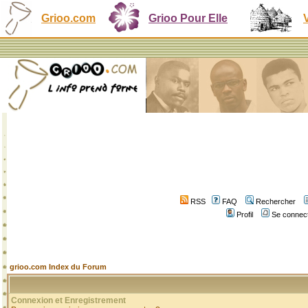
Grioo.com
Grioo Pour Elle
RSS
FAQ
Rechercher
Profil
Se connect
grioo.com Index du Forum
Connexion et Enregistrement