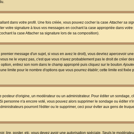
du.
llant dans votre profil. Une fois créée, vous pouvez cocher la case
Attacher sa sig
er votre signature à tous vos messages en cochant la case appropriée dans votre p
ochant la case Attacher sa signature lors de sa composition).
 premier message d'un sujet, si vous en avez le droit), vous devriez apercevoir une
 vous ne le voyez pas, c'est que vous n'avez probablement pas le droit de créer d
ne option, entrez son nom dans le champ approprié puis cliquez sur le bouton
Ajouter
 une limite pour le nombre d'options que vous pourrez établir; cette limite est fixée 
osteur d'origine, un modérateur ou un administrateur. Pour éditer un sondage, cl
. Si personne n'a encore voté, vous pouvez alors supprimer le sondage ou éditer n'
dministrateurs pourront l'éditer ou le supprimer, ceci pour éviter aux gens de truq
oir, lire, poster, etc. vous devez avoir une autorisation spéciale. Seuls le modérateu