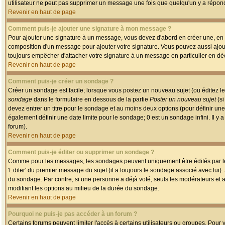
utilisateur ne peut pas supprimer un message une fois que quelqu'un y a répon
Revenir en haut de page
Comment puis-je ajouter une signature à mon message ?
Pour ajouter une signature à un message, vous devez d'abord en créer une, en a
composition d'un message pour ajouter votre signature. Vous pouvez aussi ajout
toujours empêcher d'attacher votre signature à un message en particulier en déc
Revenir en haut de page
Comment puis-je créer un sondage ?
Créer un sondage est facile; lorsque vous postez un nouveau sujet (ou éditez le
sondage
dans le formulaire en dessous de la partie
Poster un nouveau sujet
(si
devez entrer un titre pour le sondage et au moins deux options (pour définir u
également définir une date limite pour le sondage; 0 est un sondage infini. Il y a
forum).
Revenir en haut de page
Comment puis-je éditer ou supprimer un sondage ?
Comme pour les messages, les sondages peuvent uniquement être édités par le p
'Editer' du premier message du sujet (il a toujours le sondage associé avec lui)
du sondage. Par contre, si une personne a déjà voté, seuls les modérateurs et a
modifiant les options au milieu de la durée du sondage.
Revenir en haut de page
Pourquoi ne puis-je pas accéder à un forum ?
Certains forums peuvent limiter l'accès à certains utilisateurs ou groupes. Pour v