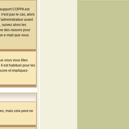
le support COPPA est
n'est pas le cas, alors
l'administrateur avant
 suivez alors les
une des raisons pour
sse e-mail que vous
que vous vous êtes
l est habituel pour les
ncore et impliquez-
s, mais cela peut ne