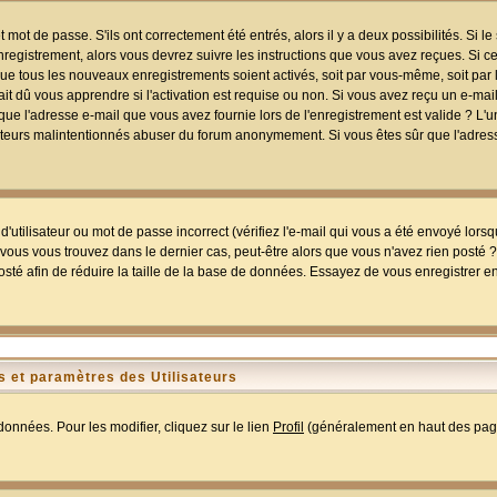
mot de passe. S'ils ont correctement été entrés, alors il y a deux possibilités. Si 
egistrement, alors vous devrez suivre les instructions que vous avez reçues. Si ce 
que tous les nouveaux enregistrements soient activés, soit par vous-même, soit par 
 dû vous apprendre si l'activation est requise ou non. Si vous avez reçu un e-mail,
r que l'adresse e-mail que vous avez fournie lors de l'enregistrement est valide ? L'
tilisateurs malintentionnés abuser du forum anonymement. Si vous êtes sûr que l'adre
utilisateur ou mot de passe incorrect (vérifiez l'e-mail qui vous a été envoyé lors
ous vous trouvez dans le dernier cas, peut-être alors que vous n'avez rien posté ? I
sté afin de réduire la taille de la base de données. Essayez de vous enregistrer e
 et paramètres des Utilisateurs
onnées. Pour les modifier, cliquez sur le lien
Profil
(généralement en haut des page