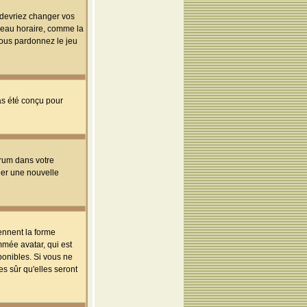
s devriez changer vos
useau horaire, comme la
 vous pardonnez le jeu
pas été conçu pour
orum dans votre
réer une nouvelle
ennent la forme
mmée avatar, qui est
ponibles. Si vous ne
s sûr qu'elles seront