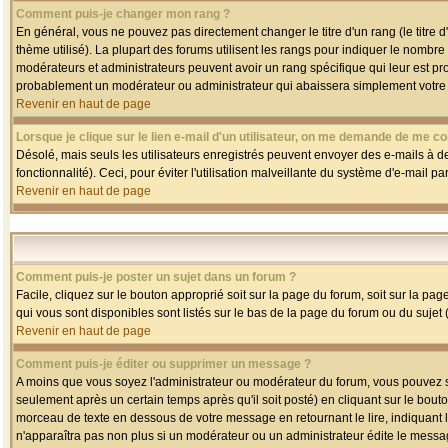
Comment puis-je changer mon rang ?
En général, vous ne pouvez pas directement changer le titre d'un rang (le titre d'
thème utilisé). La plupart des forums utilisent les rangs pour indiquer le nombre
modérateurs et administrateurs peuvent avoir un rang spécifique qui leur est pro
probablement un modérateur ou administrateur qui abaissera simplement votre
Revenir en haut de page
Lorsque je clique sur le lien e-mail d'un utilisateur, on me demande de me co
Désolé, mais seuls les utilisateurs enregistrés peuvent envoyer des e-mails à des
fonctionnalité). Ceci, pour éviter l'utilisation malveillante du système d'e-mail p
Revenir en haut de page
Comment puis-je poster un sujet dans un forum ?
Facile, cliquez sur le bouton approprié soit sur la page du forum, soit sur la pa
qui vous sont disponibles sont listés sur le bas de la page du forum ou du sujet (
Revenir en haut de page
Comment puis-je éditer ou supprimer un message ?
A moins que vous soyez l'administrateur ou modérateur du forum, vous pouvez
seulement après un certain temps après qu'il soit posté) en cliquant sur le bout
morceau de texte en dessous de votre message en retournant le lire, indiquant le
n'apparaîtra pas non plus si un modérateur ou un administrateur édite le message