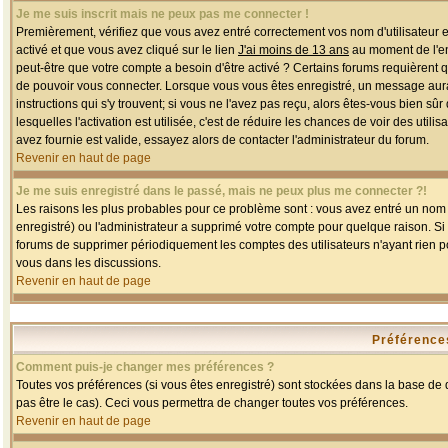
Je me suis inscrit mais ne peux pas me connecter !
Premièrement, vérifiez que vous avez entré correctement vos nom d'utilisateur et 
activé et que vous avez cliqué sur le lien
J'ai moins de 13 ans
au moment de l'enr
peut-être que votre compte a besoin d'être activé ? Certains forums requièrent 
de pouvoir vous connecter. Lorsque vous vous êtes enregistré, un message aurait
instructions qui s'y trouvent; si vous ne l'avez pas reçu, alors êtes-vous bien sû
lesquelles l'activation est utilisée, c'est de réduire les chances de voir des u
avez fournie est valide, essayez alors de contacter l'administrateur du forum.
Revenir en haut de page
Je me suis enregistré dans le passé, mais ne peux plus me connecter ?!
Les raisons les plus probables pour ce problème sont : vous avez entré un nom d'
enregistré) ou l'administrateur a supprimé votre compte pour quelque raison. Si v
forums de supprimer périodiquement les comptes des utilisateurs n'ayant rien po
vous dans les discussions.
Revenir en haut de page
Préférences
Comment puis-je changer mes préférences ?
Toutes vos préférences (si vous êtes enregistré) sont stockées dans la base de d
pas être le cas). Ceci vous permettra de changer toutes vos préférences.
Revenir en haut de page