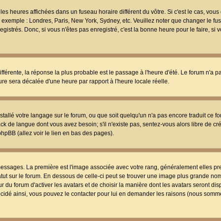
les heures affichées dans un fuseau horaire différent du vôtre. Si c'est le cas, vou
t, exemple : Londres, Paris, New York, Sydney, etc. Veuillez noter que changer le f
egistrés. Donc, si vous n'êtes pas enregistré, c'est la bonne heure pour le faire, si
différente, la réponse la plus probable est le passage à l'heure d'été. Le forum n'a 
eure sera décalée d'une heure par rapport à l'heure locale réelle.
nstallé votre langage sur le forum, ou que soit quelqu'un n'a pas encore traduit ce f
ack de langue dont vous avez besoin; s'il n'existe pas, sentez-vous alors libre de c
phpBB (allez voir le lien en bas des pages).
 messages. La première est l'image associée avec votre rang, généralement elles pr
atut sur le forum. En dessous de celle-ci peut se trouver une image plus grande no
 du forum d'activer les avatars et de choisir la manière dont les avatars seront dis
décidé ainsi, vous pouvez le contacter pour lui en demander les raisons (nous somme