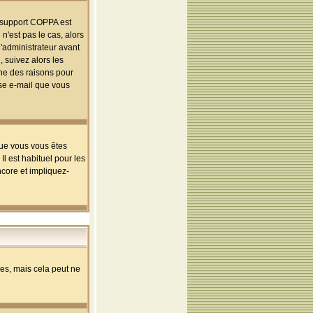
le support COPPA est
n'est pas le cas, alors
l'administrateur avant
 suivez alors les
une des raisons pour
sse e-mail que vous
que vous vous êtes
l est habituel pour les
ncore et impliquez-
s, mais cela peut ne