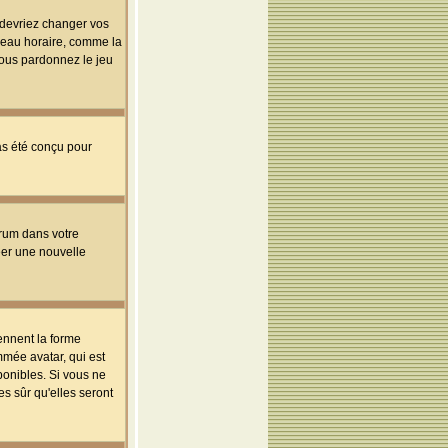
s devriez changer vos
useau horaire, comme la
 vous pardonnez le jeu
pas été conçu pour
orum dans votre
réer une nouvelle
ennent la forme
mmée avatar, qui est
ponibles. Si vous ne
s sûr qu'elles seront