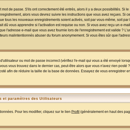
mot de passe. S'ils ont correctement été entrés, alors il y a deux possibilités. Si 
egistrement, alors vous devrez suivre les instructions que vous avez reçues. Si ce 
que tous les nouveaux enregistrements soient activés, soit par vous-même, soit par 
 dû vous apprendre si l'activation est requise ou non. Si vous avez reçu un e-mail,
r que l'adresse e-mail que vous avez fournie lors de l'enregistrement est valide ? L'
tilisateurs malintentionnés abuser du forum anonymement. Si vous êtes sûr que l'adre
utilisateur ou mot de passe incorrect (vérifiez l'e-mail qui vous a été envoyé lors
ous vous trouvez dans le dernier cas, peut-être alors que vous n'avez rien posté ? I
sté afin de réduire la taille de la base de données. Essayez de vous enregistrer e
 et paramètres des Utilisateurs
onnées. Pour les modifier, cliquez sur le lien
Profil
(généralement en haut des page