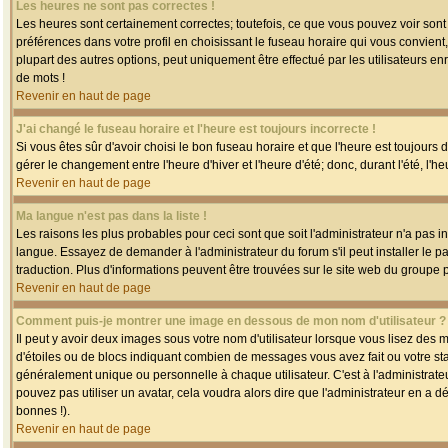
Les heures ne sont pas correctes !
Les heures sont certainement correctes; toutefois, ce que vous pouvez voir sont 
préférences dans votre profil en choisissant le fuseau horaire qui vous convien
plupart des autres options, peut uniquement être effectué par les utilisateurs enr
de mots !
Revenir en haut de page
J'ai changé le fuseau horaire et l'heure est toujours incorrecte !
Si vous êtes sûr d'avoir choisi le bon fuseau horaire et que l'heure est toujours 
gérer le changement entre l'heure d'hiver et l'heure d'été; donc, durant l'été, l'h
Revenir en haut de page
Ma langue n'est pas dans la liste !
Les raisons les plus probables pour ceci sont que soit l'administrateur n'a pas i
langue. Essayez de demander à l'administrateur du forum s'il peut installer le p
traduction. Plus d'informations peuvent être trouvées sur le site web du groupe 
Revenir en haut de page
Comment puis-je montrer une image en dessous de mon nom d'utilisateur ?
Il peut y avoir deux images sous votre nom d'utilisateur lorsque vous lisez des
d'étoiles ou de blocs indiquant combien de messages vous avez fait ou votre st
généralement unique ou personnelle à chaque utilisateur. C'est à l'administrateur
pouvez pas utiliser un avatar, cela voudra alors dire que l'administrateur en a 
bonnes !).
Revenir en haut de page