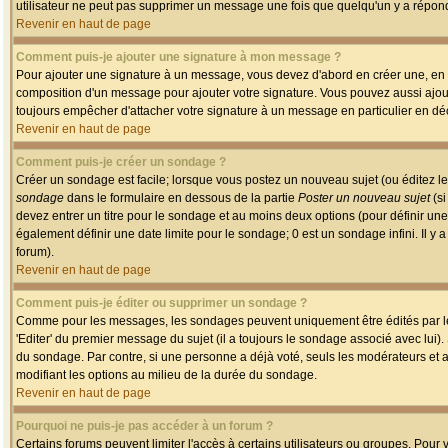
utilisateur ne peut pas supprimer un message une fois que quelqu'un y a répon
Revenir en haut de page
Comment puis-je ajouter une signature à mon message ?
Pour ajouter une signature à un message, vous devez d'abord en créer une, en a
composition d'un message pour ajouter votre signature. Vous pouvez aussi ajout
toujours empêcher d'attacher votre signature à un message en particulier en déc
Revenir en haut de page
Comment puis-je créer un sondage ?
Créer un sondage est facile; lorsque vous postez un nouveau sujet (ou éditez le
sondage
dans le formulaire en dessous de la partie
Poster un nouveau sujet
(si
devez entrer un titre pour le sondage et au moins deux options (pour définir u
également définir une date limite pour le sondage; 0 est un sondage infini. Il y a
forum).
Revenir en haut de page
Comment puis-je éditer ou supprimer un sondage ?
Comme pour les messages, les sondages peuvent uniquement être édités par le p
'Editer' du premier message du sujet (il a toujours le sondage associé avec lui)
du sondage. Par contre, si une personne a déjà voté, seuls les modérateurs et a
modifiant les options au milieu de la durée du sondage.
Revenir en haut de page
Pourquoi ne puis-je pas accéder à un forum ?
Certains forums peuvent limiter l'accès à certains utilisateurs ou groupes. Pour v