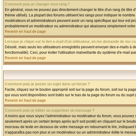
Comment puis-je changer mon rang ?
En général, vous ne pouvez pas directement changer le titre d'un rang (le titre d'
thème utilisé). La plupart des forums utilisent les rangs pour indiquer le nombre
modérateurs et administrateurs peuvent avoir un rang spécifique qui leur est pro
probablement un modérateur ou administrateur qui abaissera simplement votre
Revenir en haut de page
Lorsque je clique sur le lien e-mail d'un utilisateur, on me demande de me co
Désolé, mais seuls les utilisateurs enregistrés peuvent envoyer des e-mails à des
fonctionnalité). Ceci, pour éviter l'utilisation malveillante du système d'e-mail p
Revenir en haut de page
Comment puis-je poster un sujet dans un forum ?
Facile, cliquez sur le bouton approprié soit sur la page du forum, soit sur la pa
qui vous sont disponibles sont listés sur le bas de la page du forum ou du sujet (
Revenir en haut de page
Comment puis-je éditer ou supprimer un message ?
A moins que vous soyez l'administrateur ou modérateur du forum, vous pouvez
seulement après un certain temps après qu'il soit posté) en cliquant sur le bout
morceau de texte en dessous de votre message en retournant le lire, indiquant le
n'apparaîtra pas non plus si un modérateur ou un administrateur édite le message