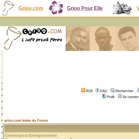
Grioo.com
Grioo Pour Elle
RSS
FAQ
Rechercher
Profil
Se connect
grioo.com Index du Forum
Connexion et Enregistrement