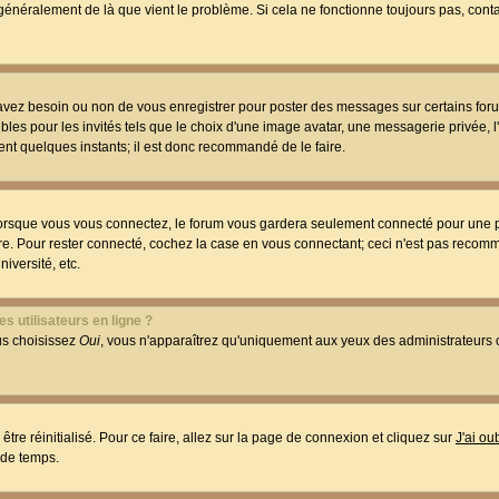
t généralement de là que vient le problème. Si cela ne fonctionne toujours pas, conta
 avez besoin ou non de vous enregistrer pour poster des messages sur certains foru
les pour les invités tels que le choix d'une image avatar, une messagerie privée, l
ment quelques instants; il est donc recommandé de le faire.
orsque vous vous connectez, le forum vous gardera seulement connecté pour une p
utre. Pour rester connecté, cochez la case en vous connectant; ceci n'est pas reco
iversité, etc.
s utilisateurs en ligne ?
ous choisissez
Oui
, vous n'apparaîtrez qu'uniquement aux yeux des administrateur
être réinitialisé. Pour ce faire, allez sur la page de connexion et cliquez sur
J'ai o
 de temps.