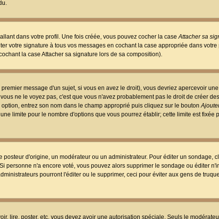
du.
llant dans votre profil. Une fois créée, vous pouvez cocher la case
Attacher sa sig
er votre signature à tous vos messages en cochant la case appropriée dans votre p
ochant la case Attacher sa signature lors de sa composition).
 premier message d'un sujet, si vous en avez le droit), vous devriez apercevoir une
 vous ne le voyez pas, c'est que vous n'avez probablement pas le droit de créer d
ne option, entrez son nom dans le champ approprié puis cliquez sur le bouton
Ajouter
 une limite pour le nombre d'options que vous pourrez établir; cette limite est fixée 
osteur d'origine, un modérateur ou un administrateur. Pour éditer un sondage, cl
. Si personne n'a encore voté, vous pouvez alors supprimer le sondage ou éditer n'
dministrateurs pourront l'éditer ou le supprimer, ceci pour éviter aux gens de truq
oir, lire, poster, etc. vous devez avoir une autorisation spéciale. Seuls le modérateu