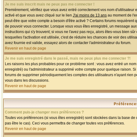
Je me suis inscrit mais ne peux pas me connecter !
Premièrement, vérifiez que vous avez entré correctement vos nom d'utilisateur et 
activé et que vous avez cliqué sur le lien
J'ai moins de 13 ans
au moment de l'enr
peut-être que votre compte a besoin d'être activé ? Certains forums requièrent 
de pouvoir vous connecter. Lorsque vous vous êtes enregistré, un message aurait
instructions qui s'y trouvent; si vous ne l'avez pas reçu, alors êtes-vous bien sû
lesquelles l'activation est utilisée, c'est de réduire les chances de voir des u
avez fournie est valide, essayez alors de contacter l'administrateur du forum.
Revenir en haut de page
Je me suis enregistré dans le passé, mais ne peux plus me connecter ?!
Les raisons les plus probables pour ce problème sont : vous avez entré un nom d'
enregistré) ou l'administrateur a supprimé votre compte pour quelque raison. Si v
forums de supprimer périodiquement les comptes des utilisateurs n'ayant rien po
vous dans les discussions.
Revenir en haut de page
Préférences
Comment puis-je changer mes préférences ?
Toutes vos préférences (si vous êtes enregistré) sont stockées dans la base de d
pas être le cas). Ceci vous permettra de changer toutes vos préférences.
Revenir en haut de page