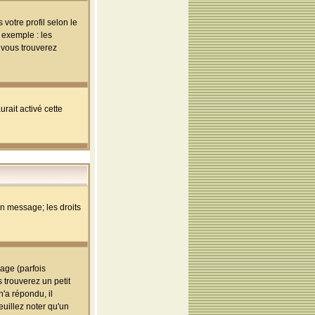
votre profil selon le
 exemple : les
; vous trouverez
rait activé cette
un message; les droits
age (parfois
trouverez un petit
'a répondu, il
euillez noter qu'un