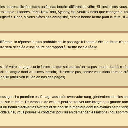
les heures affichées dans un fuseau horaire différent du vôtre. Si c'est le cas, vou
t, exemple : Londres, Paris, New York, Sydney, etc. Veuillez noter que changer le f
egistrés. Donc, si vous n'êtes pas enregistré, c'est la bonne heure pour le faire, si
différente, la réponse la plus probable est le passage à l'heure d'été. Le forum n'a 
eure sera décalée d'une heure par rapport à l'heure locale réelle.
nstallé votre langage sur le forum, ou que soit quelqu'un n'a pas encore traduit ce f
ack de langue dont vous avez besoin; s'il n'existe pas, sentez-vous alors libre de c
phpBB (allez voir le lien en bas des pages).
 messages. La première est l'image associée avec votre rang, généralement elles pr
atut sur le forum. En dessous de celle-ci peut se trouver une image plus grande no
 du forum d'activer les avatars et de choisir la manière dont les avatars seront dis
décidé ainsi, vous pouvez le contacter pour lui en demander les raisons (nous somme