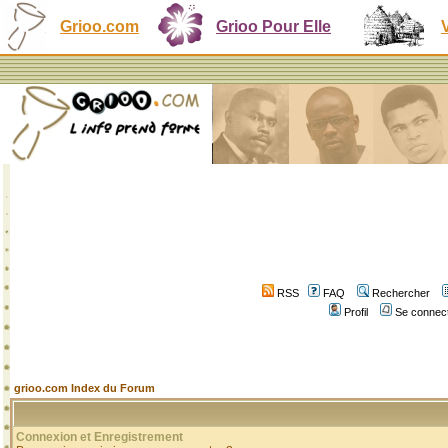
Grioo.com
Grioo Pour Elle
RSS
FAQ
Rechercher
Profil
Se connect
grioo.com Index du Forum
Connexion et Enregistrement