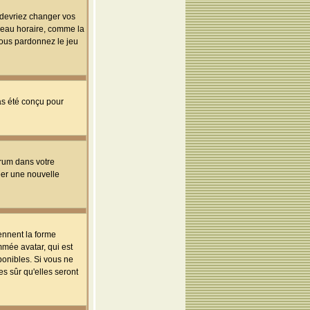
s devriez changer vos
useau horaire, comme la
 vous pardonnez le jeu
pas été conçu pour
orum dans votre
réer une nouvelle
ennent la forme
mmée avatar, qui est
ponibles. Si vous ne
s sûr qu'elles seront