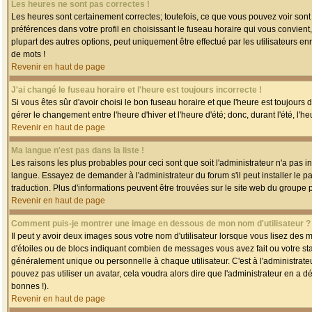
Les heures ne sont pas correctes !
Les heures sont certainement correctes; toutefois, ce que vous pouvez voir sont 
préférences dans votre profil en choisissant le fuseau horaire qui vous convien
plupart des autres options, peut uniquement être effectué par les utilisateurs enr
de mots !
Revenir en haut de page
J'ai changé le fuseau horaire et l'heure est toujours incorrecte !
Si vous êtes sûr d'avoir choisi le bon fuseau horaire et que l'heure est toujours 
gérer le changement entre l'heure d'hiver et l'heure d'été; donc, durant l'été, l'h
Revenir en haut de page
Ma langue n'est pas dans la liste !
Les raisons les plus probables pour ceci sont que soit l'administrateur n'a pas i
langue. Essayez de demander à l'administrateur du forum s'il peut installer le p
traduction. Plus d'informations peuvent être trouvées sur le site web du groupe 
Revenir en haut de page
Comment puis-je montrer une image en dessous de mon nom d'utilisateur ?
Il peut y avoir deux images sous votre nom d'utilisateur lorsque vous lisez des
d'étoiles ou de blocs indiquant combien de messages vous avez fait ou votre st
généralement unique ou personnelle à chaque utilisateur. C'est à l'administrateur
pouvez pas utiliser un avatar, cela voudra alors dire que l'administrateur en a 
bonnes !).
Revenir en haut de page