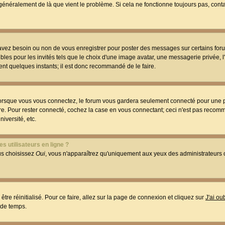
t généralement de là que vient le problème. Si cela ne fonctionne toujours pas, conta
 avez besoin ou non de vous enregistrer pour poster des messages sur certains foru
les pour les invités tels que le choix d'une image avatar, une messagerie privée, l
ment quelques instants; il est donc recommandé de le faire.
orsque vous vous connectez, le forum vous gardera seulement connecté pour une p
utre. Pour rester connecté, cochez la case en vous connectant; ceci n'est pas reco
iversité, etc.
s utilisateurs en ligne ?
ous choisissez
Oui
, vous n'apparaîtrez qu'uniquement aux yeux des administrateur
être réinitialisé. Pour ce faire, allez sur la page de connexion et cliquez sur
J'ai o
 de temps.