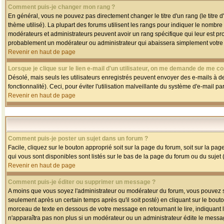
Comment puis-je changer mon rang ?
En général, vous ne pouvez pas directement changer le titre d'un rang (le titre d'
thème utilisé). La plupart des forums utilisent les rangs pour indiquer le nombre
modérateurs et administrateurs peuvent avoir un rang spécifique qui leur est pro
probablement un modérateur ou administrateur qui abaissera simplement votre
Revenir en haut de page
Lorsque je clique sur le lien e-mail d'un utilisateur, on me demande de me co
Désolé, mais seuls les utilisateurs enregistrés peuvent envoyer des e-mails à des
fonctionnalité). Ceci, pour éviter l'utilisation malveillante du système d'e-mail p
Revenir en haut de page
Comment puis-je poster un sujet dans un forum ?
Facile, cliquez sur le bouton approprié soit sur la page du forum, soit sur la pa
qui vous sont disponibles sont listés sur le bas de la page du forum ou du sujet (
Revenir en haut de page
Comment puis-je éditer ou supprimer un message ?
A moins que vous soyez l'administrateur ou modérateur du forum, vous pouvez
seulement après un certain temps après qu'il soit posté) en cliquant sur le bout
morceau de texte en dessous de votre message en retournant le lire, indiquant le
n'apparaîtra pas non plus si un modérateur ou un administrateur édite le message