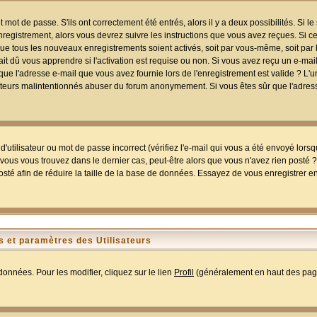
mot de passe. S'ils ont correctement été entrés, alors il y a deux possibilités. Si 
egistrement, alors vous devrez suivre les instructions que vous avez reçues. Si ce 
que tous les nouveaux enregistrements soient activés, soit par vous-même, soit par 
 dû vous apprendre si l'activation est requise ou non. Si vous avez reçu un e-mail,
r que l'adresse e-mail que vous avez fournie lors de l'enregistrement est valide ? L'
tilisateurs malintentionnés abuser du forum anonymement. Si vous êtes sûr que l'adre
utilisateur ou mot de passe incorrect (vérifiez l'e-mail qui vous a été envoyé lors
ous vous trouvez dans le dernier cas, peut-être alors que vous n'avez rien posté ? I
sté afin de réduire la taille de la base de données. Essayez de vous enregistrer e
 et paramètres des Utilisateurs
onnées. Pour les modifier, cliquez sur le lien
Profil
(généralement en haut des page