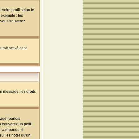
votre profil selon le
 exemple : les
; vous trouverez
rait activé cette
un message; les droits
age (parfois
trouverez un petit
'a répondu, il
euillez noter qu'un