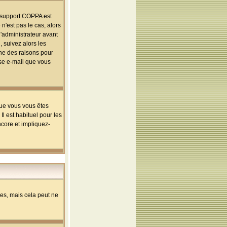
le support COPPA est
n'est pas le cas, alors
l'administrateur avant
 suivez alors les
une des raisons pour
sse e-mail que vous
que vous vous êtes
l est habituel pour les
ncore et impliquez-
s, mais cela peut ne