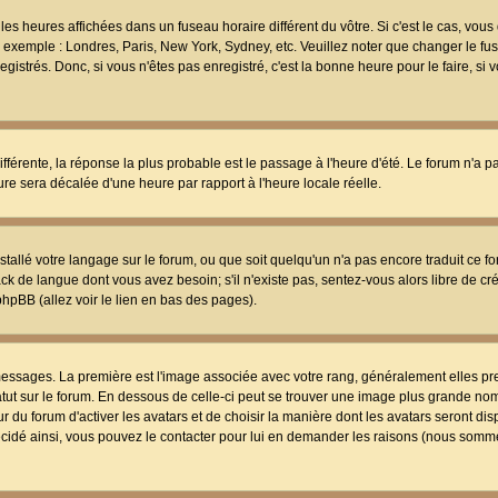
les heures affichées dans un fuseau horaire différent du vôtre. Si c'est le cas, vou
t, exemple : Londres, Paris, New York, Sydney, etc. Veuillez noter que changer le f
egistrés. Donc, si vous n'êtes pas enregistré, c'est la bonne heure pour le faire, si
différente, la réponse la plus probable est le passage à l'heure d'été. Le forum n'a 
eure sera décalée d'une heure par rapport à l'heure locale réelle.
nstallé votre langage sur le forum, ou que soit quelqu'un n'a pas encore traduit ce f
ack de langue dont vous avez besoin; s'il n'existe pas, sentez-vous alors libre de c
phpBB (allez voir le lien en bas des pages).
 messages. La première est l'image associée avec votre rang, généralement elles pr
atut sur le forum. En dessous de celle-ci peut se trouver une image plus grande no
 du forum d'activer les avatars et de choisir la manière dont les avatars seront dis
décidé ainsi, vous pouvez le contacter pour lui en demander les raisons (nous somme