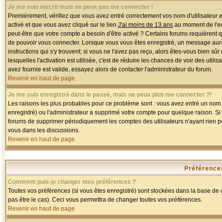
Je me suis inscrit mais ne peux pas me connecter !
Premièrement, vérifiez que vous avez entré correctement vos nom d'utilisateur et 
activé et que vous avez cliqué sur le lien
J'ai moins de 13 ans
au moment de l'enr
peut-être que votre compte a besoin d'être activé ? Certains forums requièrent 
de pouvoir vous connecter. Lorsque vous vous êtes enregistré, un message aurait
instructions qui s'y trouvent; si vous ne l'avez pas reçu, alors êtes-vous bien sû
lesquelles l'activation est utilisée, c'est de réduire les chances de voir des u
avez fournie est valide, essayez alors de contacter l'administrateur du forum.
Revenir en haut de page
Je me suis enregistré dans le passé, mais ne peux plus me connecter ?!
Les raisons les plus probables pour ce problème sont : vous avez entré un nom d'
enregistré) ou l'administrateur a supprimé votre compte pour quelque raison. Si v
forums de supprimer périodiquement les comptes des utilisateurs n'ayant rien po
vous dans les discussions.
Revenir en haut de page
Préférences
Comment puis-je changer mes préférences ?
Toutes vos préférences (si vous êtes enregistré) sont stockées dans la base de d
pas être le cas). Ceci vous permettra de changer toutes vos préférences.
Revenir en haut de page