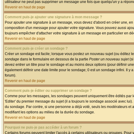
utilisateur ne peut pas supprimer un message une fois que quelqu'un y a répon
Revenir en haut de page
Comment puis-je ajouter une signature à mon message ?
Pour ajouter une signature à un message, vous devez d'abord en créer une, en a
composition d'un message pour ajouter votre signature. Vous pouvez aussi ajout
toujours empêcher d'attacher votre signature à un message en particulier en déc
Revenir en haut de page
Comment puis-je créer un sondage ?
Créer un sondage est facile; lorsque vous postez un nouveau sujet (ou éditez le
sondage
dans le formulaire en dessous de la partie
Poster un nouveau sujet
(si
devez entrer un titre pour le sondage et au moins deux options (pour définir u
également définir une date limite pour le sondage; 0 est un sondage infini. Il y a
forum).
Revenir en haut de page
Comment puis-je éditer ou supprimer un sondage ?
Comme pour les messages, les sondages peuvent uniquement être édités par le p
'Editer' du premier message du sujet (il a toujours le sondage associé avec lui)
du sondage. Par contre, si une personne a déjà voté, seuls les modérateurs et a
modifiant les options au milieu de la durée du sondage.
Revenir en haut de page
Pourquoi ne puis-je pas accéder à un forum ?
Certains forums peuvent limiter l'accès à certains utilisateurs ou groupes. Pour v