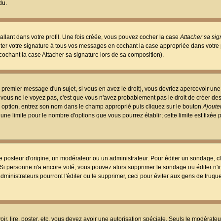
du.
llant dans votre profil. Une fois créée, vous pouvez cocher la case
Attacher sa sig
er votre signature à tous vos messages en cochant la case appropriée dans votre p
ochant la case Attacher sa signature lors de sa composition).
 premier message d'un sujet, si vous en avez le droit), vous devriez apercevoir une
 vous ne le voyez pas, c'est que vous n'avez probablement pas le droit de créer d
ne option, entrez son nom dans le champ approprié puis cliquez sur le bouton
Ajouter
 une limite pour le nombre d'options que vous pourrez établir; cette limite est fixée 
osteur d'origine, un modérateur ou un administrateur. Pour éditer un sondage, cl
. Si personne n'a encore voté, vous pouvez alors supprimer le sondage ou éditer n'
dministrateurs pourront l'éditer ou le supprimer, ceci pour éviter aux gens de truq
oir, lire, poster, etc. vous devez avoir une autorisation spéciale. Seuls le modérateu