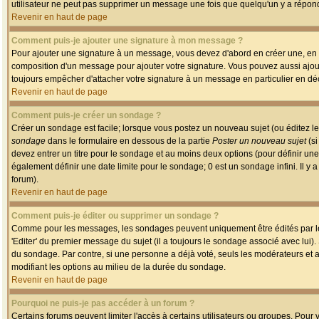
utilisateur ne peut pas supprimer un message une fois que quelqu'un y a répon
Revenir en haut de page
Comment puis-je ajouter une signature à mon message ?
Pour ajouter une signature à un message, vous devez d'abord en créer une, en a
composition d'un message pour ajouter votre signature. Vous pouvez aussi ajout
toujours empêcher d'attacher votre signature à un message en particulier en déc
Revenir en haut de page
Comment puis-je créer un sondage ?
Créer un sondage est facile; lorsque vous postez un nouveau sujet (ou éditez le
sondage
dans le formulaire en dessous de la partie
Poster un nouveau sujet
(si
devez entrer un titre pour le sondage et au moins deux options (pour définir u
également définir une date limite pour le sondage; 0 est un sondage infini. Il y a
forum).
Revenir en haut de page
Comment puis-je éditer ou supprimer un sondage ?
Comme pour les messages, les sondages peuvent uniquement être édités par le p
'Editer' du premier message du sujet (il a toujours le sondage associé avec lui)
du sondage. Par contre, si une personne a déjà voté, seuls les modérateurs et a
modifiant les options au milieu de la durée du sondage.
Revenir en haut de page
Pourquoi ne puis-je pas accéder à un forum ?
Certains forums peuvent limiter l'accès à certains utilisateurs ou groupes. Pour v