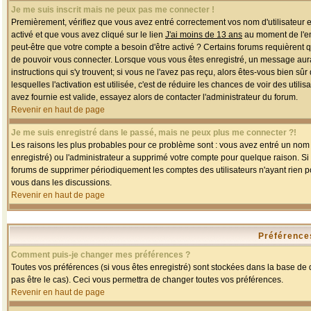
Je me suis inscrit mais ne peux pas me connecter !
Premièrement, vérifiez que vous avez entré correctement vos nom d'utilisateur et 
activé et que vous avez cliqué sur le lien
J'ai moins de 13 ans
au moment de l'enr
peut-être que votre compte a besoin d'être activé ? Certains forums requièrent 
de pouvoir vous connecter. Lorsque vous vous êtes enregistré, un message aurait
instructions qui s'y trouvent; si vous ne l'avez pas reçu, alors êtes-vous bien sû
lesquelles l'activation est utilisée, c'est de réduire les chances de voir des u
avez fournie est valide, essayez alors de contacter l'administrateur du forum.
Revenir en haut de page
Je me suis enregistré dans le passé, mais ne peux plus me connecter ?!
Les raisons les plus probables pour ce problème sont : vous avez entré un nom d'
enregistré) ou l'administrateur a supprimé votre compte pour quelque raison. Si v
forums de supprimer périodiquement les comptes des utilisateurs n'ayant rien po
vous dans les discussions.
Revenir en haut de page
Préférences
Comment puis-je changer mes préférences ?
Toutes vos préférences (si vous êtes enregistré) sont stockées dans la base de d
pas être le cas). Ceci vous permettra de changer toutes vos préférences.
Revenir en haut de page