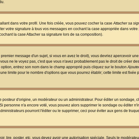
du.
llant dans votre profil. Une fois créée, vous pouvez cocher la case
Attacher sa sig
er votre signature à tous vos messages en cochant la case appropriée dans votre p
ochant la case Attacher sa signature lors de sa composition).
 premier message d'un sujet, si vous en avez le droit), vous devriez apercevoir une
 vous ne le voyez pas, c'est que vous n'avez probablement pas le droit de créer d
ne option, entrez son nom dans le champ approprié puis cliquez sur le bouton
Ajouter
 une limite pour le nombre d'options que vous pourrez établir; cette limite est fixée 
osteur d'origine, un modérateur ou un administrateur. Pour éditer un sondage, cl
. Si personne n'a encore voté, vous pouvez alors supprimer le sondage ou éditer n'
dministrateurs pourront l'éditer ou le supprimer, ceci pour éviter aux gens de truq
oir, lire, poster, etc. vous devez avoir une autorisation spéciale. Seuls le modérateu