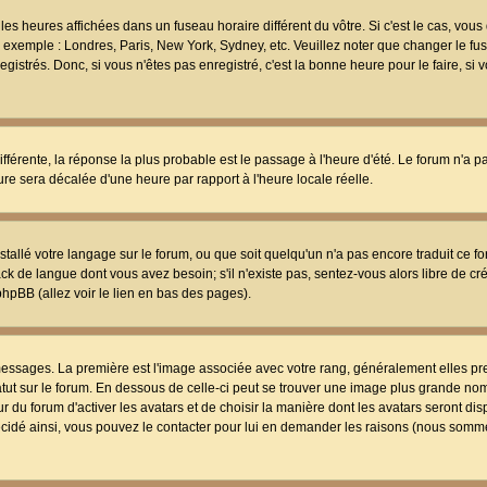
les heures affichées dans un fuseau horaire différent du vôtre. Si c'est le cas, vou
t, exemple : Londres, Paris, New York, Sydney, etc. Veuillez noter que changer le f
egistrés. Donc, si vous n'êtes pas enregistré, c'est la bonne heure pour le faire, si
différente, la réponse la plus probable est le passage à l'heure d'été. Le forum n'a 
eure sera décalée d'une heure par rapport à l'heure locale réelle.
nstallé votre langage sur le forum, ou que soit quelqu'un n'a pas encore traduit ce f
ack de langue dont vous avez besoin; s'il n'existe pas, sentez-vous alors libre de c
phpBB (allez voir le lien en bas des pages).
 messages. La première est l'image associée avec votre rang, généralement elles pr
atut sur le forum. En dessous de celle-ci peut se trouver une image plus grande no
 du forum d'activer les avatars et de choisir la manière dont les avatars seront dis
décidé ainsi, vous pouvez le contacter pour lui en demander les raisons (nous somme