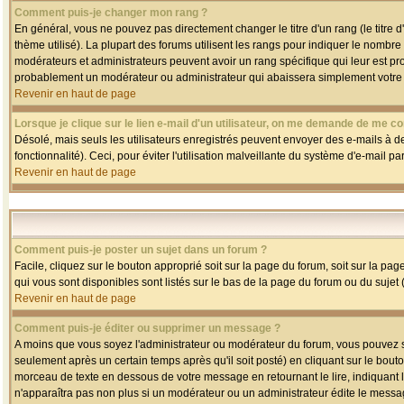
Comment puis-je changer mon rang ?
En général, vous ne pouvez pas directement changer le titre d'un rang (le titre d'
thème utilisé). La plupart des forums utilisent les rangs pour indiquer le nombre
modérateurs et administrateurs peuvent avoir un rang spécifique qui leur est pro
probablement un modérateur ou administrateur qui abaissera simplement votre
Revenir en haut de page
Lorsque je clique sur le lien e-mail d'un utilisateur, on me demande de me co
Désolé, mais seuls les utilisateurs enregistrés peuvent envoyer des e-mails à des
fonctionnalité). Ceci, pour éviter l'utilisation malveillante du système d'e-mail p
Revenir en haut de page
Comment puis-je poster un sujet dans un forum ?
Facile, cliquez sur le bouton approprié soit sur la page du forum, soit sur la pa
qui vous sont disponibles sont listés sur le bas de la page du forum ou du sujet (
Revenir en haut de page
Comment puis-je éditer ou supprimer un message ?
A moins que vous soyez l'administrateur ou modérateur du forum, vous pouvez
seulement après un certain temps après qu'il soit posté) en cliquant sur le bout
morceau de texte en dessous de votre message en retournant le lire, indiquant le
n'apparaîtra pas non plus si un modérateur ou un administrateur édite le message