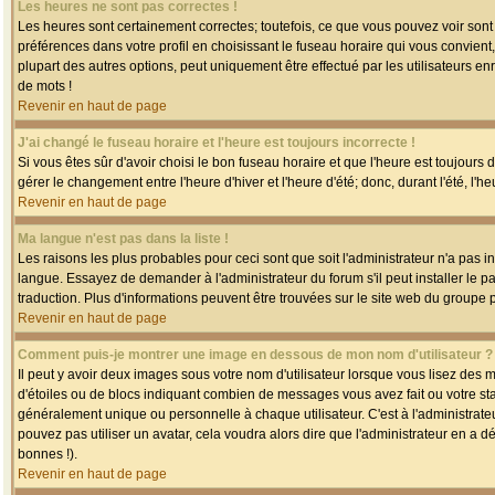
Les heures ne sont pas correctes !
Les heures sont certainement correctes; toutefois, ce que vous pouvez voir sont 
préférences dans votre profil en choisissant le fuseau horaire qui vous convien
plupart des autres options, peut uniquement être effectué par les utilisateurs enr
de mots !
Revenir en haut de page
J'ai changé le fuseau horaire et l'heure est toujours incorrecte !
Si vous êtes sûr d'avoir choisi le bon fuseau horaire et que l'heure est toujours 
gérer le changement entre l'heure d'hiver et l'heure d'été; donc, durant l'été, l'h
Revenir en haut de page
Ma langue n'est pas dans la liste !
Les raisons les plus probables pour ceci sont que soit l'administrateur n'a pas i
langue. Essayez de demander à l'administrateur du forum s'il peut installer le p
traduction. Plus d'informations peuvent être trouvées sur le site web du groupe 
Revenir en haut de page
Comment puis-je montrer une image en dessous de mon nom d'utilisateur ?
Il peut y avoir deux images sous votre nom d'utilisateur lorsque vous lisez des
d'étoiles ou de blocs indiquant combien de messages vous avez fait ou votre st
généralement unique ou personnelle à chaque utilisateur. C'est à l'administrateur
pouvez pas utiliser un avatar, cela voudra alors dire que l'administrateur en a 
bonnes !).
Revenir en haut de page