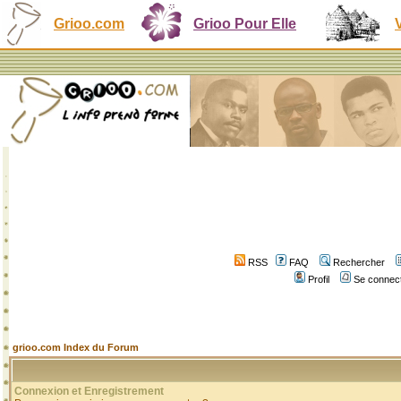
Grioo.com
Grioo Pour Elle
RSS
FAQ
Rechercher
Profil
Se connect
grioo.com Index du Forum
Connexion et Enregistrement