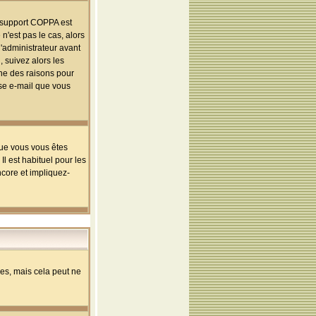
le support COPPA est
n'est pas le cas, alors
l'administrateur avant
 suivez alors les
une des raisons pour
sse e-mail que vous
que vous vous êtes
l est habituel pour les
ncore et impliquez-
s, mais cela peut ne