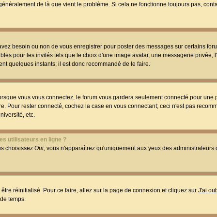
t généralement de là que vient le problème. Si cela ne fonctionne toujours pas, conta
 avez besoin ou non de vous enregistrer pour poster des messages sur certains foru
les pour les invités tels que le choix d'une image avatar, une messagerie privée, l
ment quelques instants; il est donc recommandé de le faire.
orsque vous vous connectez, le forum vous gardera seulement connecté pour une p
utre. Pour rester connecté, cochez la case en vous connectant; ceci n'est pas reco
iversité, etc.
s utilisateurs en ligne ?
ous choisissez
Oui
, vous n'apparaîtrez qu'uniquement aux yeux des administrateur
être réinitialisé. Pour ce faire, allez sur la page de connexion et cliquez sur
J'ai o
 de temps.