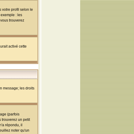
votre profil selon le
 exemple : les
; vous trouverez
rait activé cette
un message; les droits
age (parfois
trouverez un petit
'a répondu, il
euillez noter qu'un