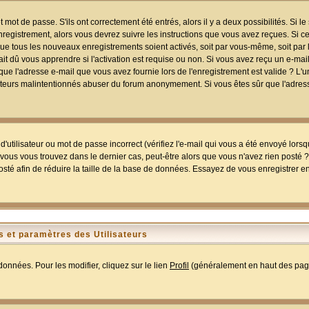
mot de passe. S'ils ont correctement été entrés, alors il y a deux possibilités. Si 
egistrement, alors vous devrez suivre les instructions que vous avez reçues. Si ce 
que tous les nouveaux enregistrements soient activés, soit par vous-même, soit par 
 dû vous apprendre si l'activation est requise ou non. Si vous avez reçu un e-mail,
r que l'adresse e-mail que vous avez fournie lors de l'enregistrement est valide ? L'
tilisateurs malintentionnés abuser du forum anonymement. Si vous êtes sûr que l'adre
utilisateur ou mot de passe incorrect (vérifiez l'e-mail qui vous a été envoyé lors
ous vous trouvez dans le dernier cas, peut-être alors que vous n'avez rien posté ? I
sté afin de réduire la taille de la base de données. Essayez de vous enregistrer e
 et paramètres des Utilisateurs
onnées. Pour les modifier, cliquez sur le lien
Profil
(généralement en haut des page