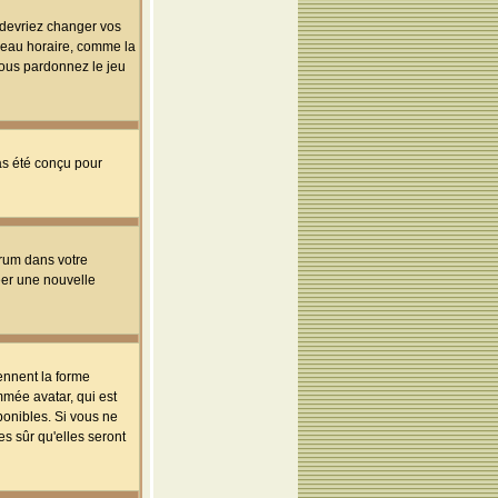
s devriez changer vos
useau horaire, comme la
 vous pardonnez le jeu
pas été conçu pour
orum dans votre
réer une nouvelle
ennent la forme
mmée avatar, qui est
ponibles. Si vous ne
s sûr qu'elles seront