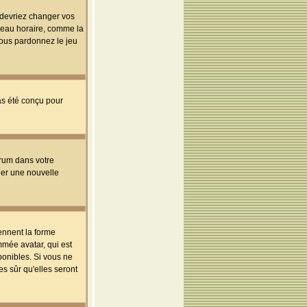
s devriez changer vos
useau horaire, comme la
 vous pardonnez le jeu
pas été conçu pour
orum dans votre
réer une nouvelle
ennent la forme
mmée avatar, qui est
ponibles. Si vous ne
s sûr qu'elles seront