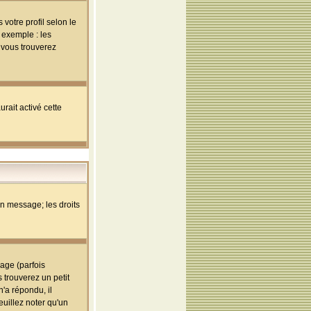
votre profil selon le
 exemple : les
; vous trouverez
rait activé cette
un message; les droits
age (parfois
trouverez un petit
'a répondu, il
euillez noter qu'un