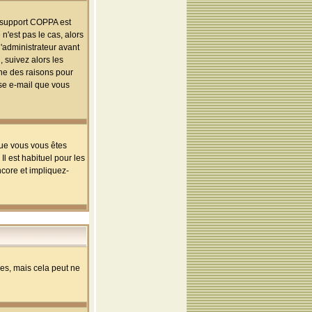
le support COPPA est
n'est pas le cas, alors
l'administrateur avant
 suivez alors les
une des raisons pour
sse e-mail que vous
que vous vous êtes
l est habituel pour les
ncore et impliquez-
s, mais cela peut ne