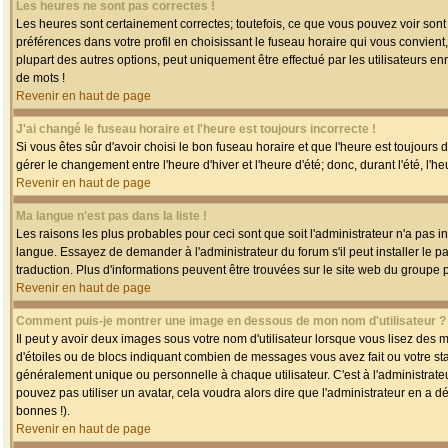
Les heures ne sont pas correctes !
Les heures sont certainement correctes; toutefois, ce que vous pouvez voir sont 
préférences dans votre profil en choisissant le fuseau horaire qui vous convien
plupart des autres options, peut uniquement être effectué par les utilisateurs enr
de mots !
Revenir en haut de page
J'ai changé le fuseau horaire et l'heure est toujours incorrecte !
Si vous êtes sûr d'avoir choisi le bon fuseau horaire et que l'heure est toujours 
gérer le changement entre l'heure d'hiver et l'heure d'été; donc, durant l'été, l'h
Revenir en haut de page
Ma langue n'est pas dans la liste !
Les raisons les plus probables pour ceci sont que soit l'administrateur n'a pas i
langue. Essayez de demander à l'administrateur du forum s'il peut installer le p
traduction. Plus d'informations peuvent être trouvées sur le site web du groupe 
Revenir en haut de page
Comment puis-je montrer une image en dessous de mon nom d'utilisateur ?
Il peut y avoir deux images sous votre nom d'utilisateur lorsque vous lisez des
d'étoiles ou de blocs indiquant combien de messages vous avez fait ou votre st
généralement unique ou personnelle à chaque utilisateur. C'est à l'administrateur
pouvez pas utiliser un avatar, cela voudra alors dire que l'administrateur en a 
bonnes !).
Revenir en haut de page