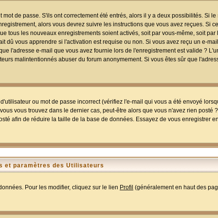
mot de passe. S'ils ont correctement été entrés, alors il y a deux possibilités. Si 
egistrement, alors vous devrez suivre les instructions que vous avez reçues. Si ce 
que tous les nouveaux enregistrements soient activés, soit par vous-même, soit par 
 dû vous apprendre si l'activation est requise ou non. Si vous avez reçu un e-mail,
r que l'adresse e-mail que vous avez fournie lors de l'enregistrement est valide ? L'
tilisateurs malintentionnés abuser du forum anonymement. Si vous êtes sûr que l'adre
utilisateur ou mot de passe incorrect (vérifiez l'e-mail qui vous a été envoyé lors
ous vous trouvez dans le dernier cas, peut-être alors que vous n'avez rien posté ? I
sté afin de réduire la taille de la base de données. Essayez de vous enregistrer e
 et paramètres des Utilisateurs
onnées. Pour les modifier, cliquez sur le lien
Profil
(généralement en haut des page