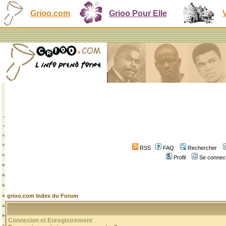
Grioo.com
Grioo Pour Elle
RSS
FAQ
Rechercher
Profil
Se connect
grioo.com Index du Forum
Connexion et Enregistrement