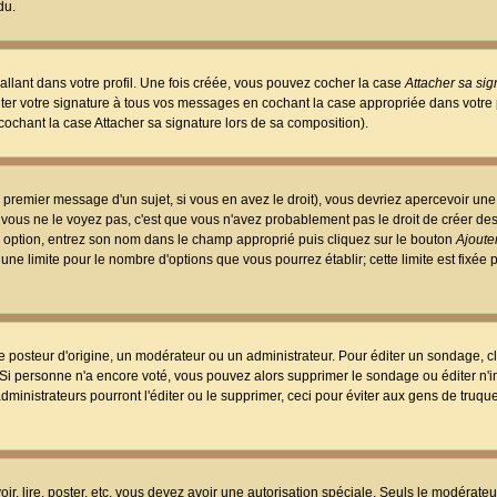
du.
llant dans votre profil. Une fois créée, vous pouvez cocher la case
Attacher sa sig
er votre signature à tous vos messages en cochant la case appropriée dans votre p
ochant la case Attacher sa signature lors de sa composition).
 premier message d'un sujet, si vous en avez le droit), vous devriez apercevoir une
 vous ne le voyez pas, c'est que vous n'avez probablement pas le droit de créer d
ne option, entrez son nom dans le champ approprié puis cliquez sur le bouton
Ajouter
 une limite pour le nombre d'options que vous pourrez établir; cette limite est fixée 
osteur d'origine, un modérateur ou un administrateur. Pour éditer un sondage, cl
. Si personne n'a encore voté, vous pouvez alors supprimer le sondage ou éditer n'
dministrateurs pourront l'éditer ou le supprimer, ceci pour éviter aux gens de truq
oir, lire, poster, etc. vous devez avoir une autorisation spéciale. Seuls le modérateu