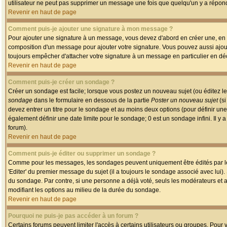
utilisateur ne peut pas supprimer un message une fois que quelqu'un y a répon
Revenir en haut de page
Comment puis-je ajouter une signature à mon message ?
Pour ajouter une signature à un message, vous devez d'abord en créer une, en a
composition d'un message pour ajouter votre signature. Vous pouvez aussi ajout
toujours empêcher d'attacher votre signature à un message en particulier en déc
Revenir en haut de page
Comment puis-je créer un sondage ?
Créer un sondage est facile; lorsque vous postez un nouveau sujet (ou éditez le
sondage
dans le formulaire en dessous de la partie
Poster un nouveau sujet
(si
devez entrer un titre pour le sondage et au moins deux options (pour définir u
également définir une date limite pour le sondage; 0 est un sondage infini. Il y a
forum).
Revenir en haut de page
Comment puis-je éditer ou supprimer un sondage ?
Comme pour les messages, les sondages peuvent uniquement être édités par le p
'Editer' du premier message du sujet (il a toujours le sondage associé avec lui)
du sondage. Par contre, si une personne a déjà voté, seuls les modérateurs et a
modifiant les options au milieu de la durée du sondage.
Revenir en haut de page
Pourquoi ne puis-je pas accéder à un forum ?
Certains forums peuvent limiter l'accès à certains utilisateurs ou groupes. Pour v