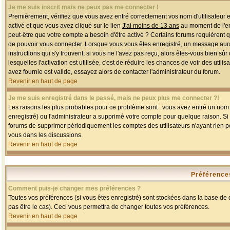
Je me suis inscrit mais ne peux pas me connecter !
Premièrement, vérifiez que vous avez entré correctement vos nom d'utilisateur et 
activé et que vous avez cliqué sur le lien
J'ai moins de 13 ans
au moment de l'enr
peut-être que votre compte a besoin d'être activé ? Certains forums requièrent 
de pouvoir vous connecter. Lorsque vous vous êtes enregistré, un message aurait
instructions qui s'y trouvent; si vous ne l'avez pas reçu, alors êtes-vous bien sû
lesquelles l'activation est utilisée, c'est de réduire les chances de voir des u
avez fournie est valide, essayez alors de contacter l'administrateur du forum.
Revenir en haut de page
Je me suis enregistré dans le passé, mais ne peux plus me connecter ?!
Les raisons les plus probables pour ce problème sont : vous avez entré un nom d'
enregistré) ou l'administrateur a supprimé votre compte pour quelque raison. Si v
forums de supprimer périodiquement les comptes des utilisateurs n'ayant rien po
vous dans les discussions.
Revenir en haut de page
Préférences
Comment puis-je changer mes préférences ?
Toutes vos préférences (si vous êtes enregistré) sont stockées dans la base de d
pas être le cas). Ceci vous permettra de changer toutes vos préférences.
Revenir en haut de page