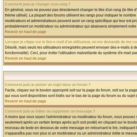
Comment puis-je changer mon rang ?
En général, vous ne pouvez pas directement changer le titre d'un rang (le titre d'
thème utilisé). La plupart des forums utilisent les rangs pour indiquer le nombre
modérateurs et administrateurs peuvent avoir un rang spécifique qui leur est pro
probablement un modérateur ou administrateur qui abaissera simplement votre
Revenir en haut de page
Lorsque je clique sur le lien e-mail d'un utilisateur, on me demande de me co
Désolé, mais seuls les utilisateurs enregistrés peuvent envoyer des e-mails à des
fonctionnalité). Ceci, pour éviter l'utilisation malveillante du système d'e-mail p
Revenir en haut de page
Comment puis-je poster un sujet dans un forum ?
Facile, cliquez sur le bouton approprié soit sur la page du forum, soit sur la pa
qui vous sont disponibles sont listés sur le bas de la page du forum ou du sujet (
Revenir en haut de page
Comment puis-je éditer ou supprimer un message ?
A moins que vous soyez l'administrateur ou modérateur du forum, vous pouvez
seulement après un certain temps après qu'il soit posté) en cliquant sur le bout
morceau de texte en dessous de votre message en retournant le lire, indiquant le
n'apparaîtra pas non plus si un modérateur ou un administrateur édite le message