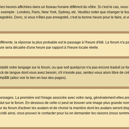
les heures affichées dans un fuseau horaire différent du vôtre. Si c'est le cas, vou
t, exemple : Londres, Paris, New York, Sydney, etc. Veuillez noter que changer le f
egistrés. Donc, si vous n'êtes pas enregistré, c'est la bonne heure pour le faire, si
différente, la réponse la plus probable est le passage à l'heure d'été. Le forum n'a 
eure sera décalée d'une heure par rapport à l'heure locale réelle.
nstallé votre langage sur le forum, ou que soit quelqu'un n'a pas encore traduit ce f
ack de langue dont vous avez besoin; s'il n'existe pas, sentez-vous alors libre de c
phpBB (allez voir le lien en bas des pages).
 messages. La première est l'image associée avec votre rang, généralement elles pr
atut sur le forum. En dessous de celle-ci peut se trouver une image plus grande no
 du forum d'activer les avatars et de choisir la manière dont les avatars seront dis
décidé ainsi, vous pouvez le contacter pour lui en demander les raisons (nous somme