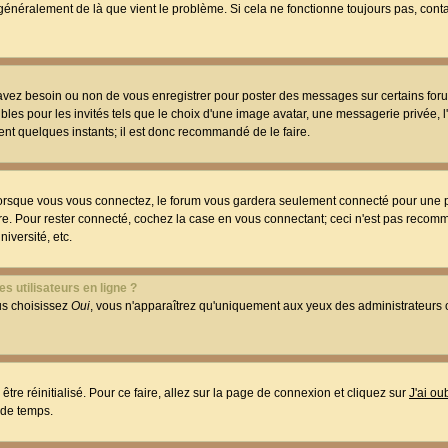
t généralement de là que vient le problème. Si cela ne fonctionne toujours pas, conta
 avez besoin ou non de vous enregistrer pour poster des messages sur certains foru
les pour les invités tels que le choix d'une image avatar, une messagerie privée, l
ment quelques instants; il est donc recommandé de le faire.
orsque vous vous connectez, le forum vous gardera seulement connecté pour une p
utre. Pour rester connecté, cochez la case en vous connectant; ceci n'est pas reco
iversité, etc.
s utilisateurs en ligne ?
ous choisissez
Oui
, vous n'apparaîtrez qu'uniquement aux yeux des administrateur
être réinitialisé. Pour ce faire, allez sur la page de connexion et cliquez sur
J'ai o
 de temps.