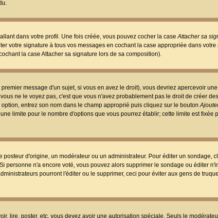
du.
llant dans votre profil. Une fois créée, vous pouvez cocher la case
Attacher sa sig
er votre signature à tous vos messages en cochant la case appropriée dans votre p
ochant la case Attacher sa signature lors de sa composition).
 premier message d'un sujet, si vous en avez le droit), vous devriez apercevoir une
 vous ne le voyez pas, c'est que vous n'avez probablement pas le droit de créer d
ne option, entrez son nom dans le champ approprié puis cliquez sur le bouton
Ajouter
 une limite pour le nombre d'options que vous pourrez établir; cette limite est fixée 
osteur d'origine, un modérateur ou un administrateur. Pour éditer un sondage, cl
. Si personne n'a encore voté, vous pouvez alors supprimer le sondage ou éditer n'
dministrateurs pourront l'éditer ou le supprimer, ceci pour éviter aux gens de truq
oir, lire, poster, etc. vous devez avoir une autorisation spéciale. Seuls le modérateu