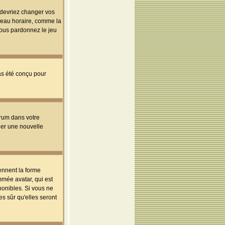
s devriez changer vos
useau horaire, comme la
 vous pardonnez le jeu
pas été conçu pour
orum dans votre
réer une nouvelle
ennent la forme
mmée avatar, qui est
ponibles. Si vous ne
s sûr qu'elles seront