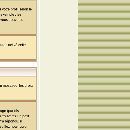
votre profil selon le
 exemple : les
; vous trouverez
rait activé cette
un message; les droits
age (parfois
trouverez un petit
'a répondu, il
euillez noter qu'un