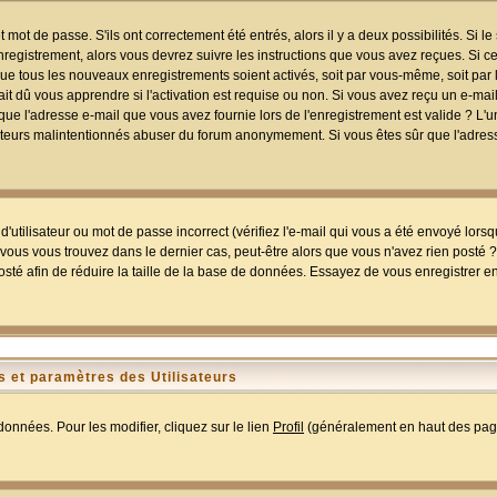
mot de passe. S'ils ont correctement été entrés, alors il y a deux possibilités. Si 
egistrement, alors vous devrez suivre les instructions que vous avez reçues. Si ce 
que tous les nouveaux enregistrements soient activés, soit par vous-même, soit par 
 dû vous apprendre si l'activation est requise ou non. Si vous avez reçu un e-mail,
r que l'adresse e-mail que vous avez fournie lors de l'enregistrement est valide ? L'
tilisateurs malintentionnés abuser du forum anonymement. Si vous êtes sûr que l'adre
utilisateur ou mot de passe incorrect (vérifiez l'e-mail qui vous a été envoyé lors
ous vous trouvez dans le dernier cas, peut-être alors que vous n'avez rien posté ? I
sté afin de réduire la taille de la base de données. Essayez de vous enregistrer e
 et paramètres des Utilisateurs
onnées. Pour les modifier, cliquez sur le lien
Profil
(généralement en haut des page