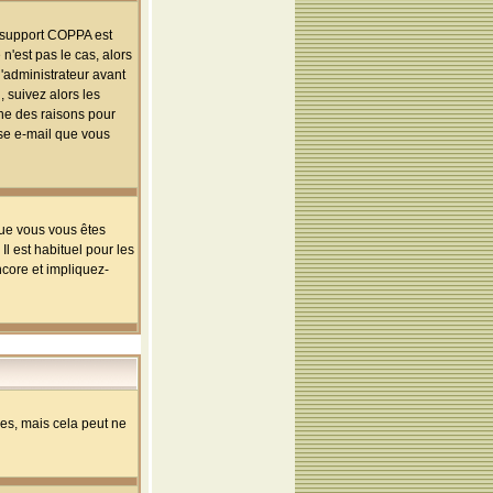
le support COPPA est
n'est pas le cas, alors
l'administrateur avant
 suivez alors les
une des raisons pour
sse e-mail que vous
que vous vous êtes
l est habituel pour les
ncore et impliquez-
s, mais cela peut ne