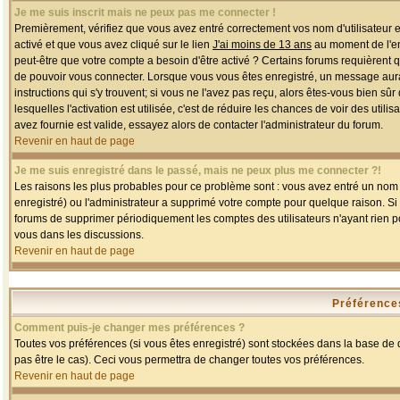
Je me suis inscrit mais ne peux pas me connecter !
Premièrement, vérifiez que vous avez entré correctement vos nom d'utilisateur et 
activé et que vous avez cliqué sur le lien
J'ai moins de 13 ans
au moment de l'enr
peut-être que votre compte a besoin d'être activé ? Certains forums requièrent 
de pouvoir vous connecter. Lorsque vous vous êtes enregistré, un message aurait
instructions qui s'y trouvent; si vous ne l'avez pas reçu, alors êtes-vous bien sû
lesquelles l'activation est utilisée, c'est de réduire les chances de voir des u
avez fournie est valide, essayez alors de contacter l'administrateur du forum.
Revenir en haut de page
Je me suis enregistré dans le passé, mais ne peux plus me connecter ?!
Les raisons les plus probables pour ce problème sont : vous avez entré un nom d'
enregistré) ou l'administrateur a supprimé votre compte pour quelque raison. Si v
forums de supprimer périodiquement les comptes des utilisateurs n'ayant rien po
vous dans les discussions.
Revenir en haut de page
Préférences
Comment puis-je changer mes préférences ?
Toutes vos préférences (si vous êtes enregistré) sont stockées dans la base de d
pas être le cas). Ceci vous permettra de changer toutes vos préférences.
Revenir en haut de page