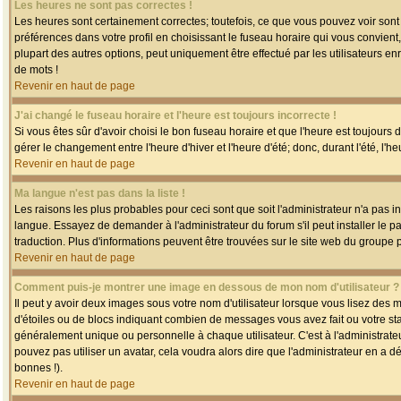
Les heures ne sont pas correctes !
Les heures sont certainement correctes; toutefois, ce que vous pouvez voir sont 
préférences dans votre profil en choisissant le fuseau horaire qui vous convien
plupart des autres options, peut uniquement être effectué par les utilisateurs enr
de mots !
Revenir en haut de page
J'ai changé le fuseau horaire et l'heure est toujours incorrecte !
Si vous êtes sûr d'avoir choisi le bon fuseau horaire et que l'heure est toujours 
gérer le changement entre l'heure d'hiver et l'heure d'été; donc, durant l'été, l'h
Revenir en haut de page
Ma langue n'est pas dans la liste !
Les raisons les plus probables pour ceci sont que soit l'administrateur n'a pas i
langue. Essayez de demander à l'administrateur du forum s'il peut installer le p
traduction. Plus d'informations peuvent être trouvées sur le site web du groupe 
Revenir en haut de page
Comment puis-je montrer une image en dessous de mon nom d'utilisateur ?
Il peut y avoir deux images sous votre nom d'utilisateur lorsque vous lisez des
d'étoiles ou de blocs indiquant combien de messages vous avez fait ou votre st
généralement unique ou personnelle à chaque utilisateur. C'est à l'administrateur
pouvez pas utiliser un avatar, cela voudra alors dire que l'administrateur en a 
bonnes !).
Revenir en haut de page