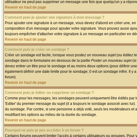
utilisateur ne peut pas supprimer un message une fois que quelqu'un y a répon
Revenir en haut de page
Comment puis-je ajouter une signature à mon message ?
Pour ajouter une signature à un message, vous devez d'abord en créer une, en a
composition d'un message pour ajouter votre signature. Vous pouvez aussi ajout
toujours empêcher d'attacher votre signature à un message en particulier en déc
Revenir en haut de page
Comment puis-je créer un sondage ?
Créer un sondage est facile; lorsque vous postez un nouveau sujet (ou éditez le
sondage
dans le formulaire en dessous de la partie
Poster un nouveau sujet
(si
devez entrer un titre pour le sondage et au moins deux options (pour définir u
également définir une date limite pour le sondage; 0 est un sondage infini. Il y a
forum).
Revenir en haut de page
Comment puis-je éditer ou supprimer un sondage ?
Comme pour les messages, les sondages peuvent uniquement être édités par le p
'Editer' du premier message du sujet (il a toujours le sondage associé avec lui)
du sondage. Par contre, si une personne a déjà voté, seuls les modérateurs et a
modifiant les options au milieu de la durée du sondage.
Revenir en haut de page
Pourquoi ne puis-je pas accéder à un forum ?
Certains forums peuvent limiter l'accès à certains utilisateurs ou groupes. Pour v