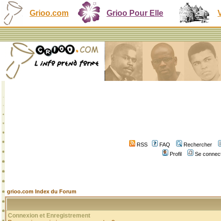
Grioo.com
Grioo Pour Elle
RSS
FAQ
Rechercher
Profil
Se connect
grioo.com Index du Forum
Connexion et Enregistrement