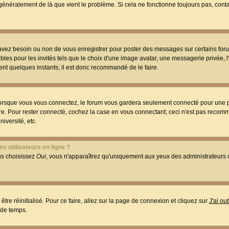
t généralement de là que vient le problème. Si cela ne fonctionne toujours pas, conta
 avez besoin ou non de vous enregistrer pour poster des messages sur certains foru
les pour les invités tels que le choix d'une image avatar, une messagerie privée, l
ment quelques instants; il est donc recommandé de le faire.
orsque vous vous connectez, le forum vous gardera seulement connecté pour une p
utre. Pour rester connecté, cochez la case en vous connectant; ceci n'est pas reco
iversité, etc.
s utilisateurs en ligne ?
ous choisissez
Oui
, vous n'apparaîtrez qu'uniquement aux yeux des administrateur
être réinitialisé. Pour ce faire, allez sur la page de connexion et cliquez sur
J'ai o
 de temps.