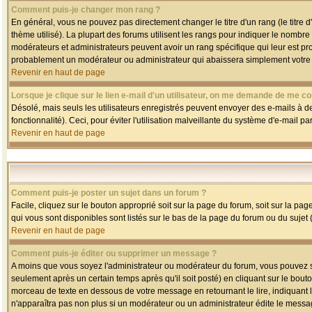
Comment puis-je changer mon rang ?
En général, vous ne pouvez pas directement changer le titre d'un rang (le titre d'
thème utilisé). La plupart des forums utilisent les rangs pour indiquer le nombre
modérateurs et administrateurs peuvent avoir un rang spécifique qui leur est pro
probablement un modérateur ou administrateur qui abaissera simplement votre
Revenir en haut de page
Lorsque je clique sur le lien e-mail d'un utilisateur, on me demande de me co
Désolé, mais seuls les utilisateurs enregistrés peuvent envoyer des e-mails à des
fonctionnalité). Ceci, pour éviter l'utilisation malveillante du système d'e-mail p
Revenir en haut de page
Comment puis-je poster un sujet dans un forum ?
Facile, cliquez sur le bouton approprié soit sur la page du forum, soit sur la pa
qui vous sont disponibles sont listés sur le bas de la page du forum ou du sujet (
Revenir en haut de page
Comment puis-je éditer ou supprimer un message ?
A moins que vous soyez l'administrateur ou modérateur du forum, vous pouvez
seulement après un certain temps après qu'il soit posté) en cliquant sur le bout
morceau de texte en dessous de votre message en retournant le lire, indiquant le
n'apparaîtra pas non plus si un modérateur ou un administrateur édite le message