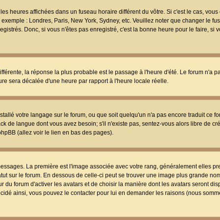
les heures affichées dans un fuseau horaire différent du vôtre. Si c'est le cas, vou
t, exemple : Londres, Paris, New York, Sydney, etc. Veuillez noter que changer le f
egistrés. Donc, si vous n'êtes pas enregistré, c'est la bonne heure pour le faire, si
différente, la réponse la plus probable est le passage à l'heure d'été. Le forum n'a 
eure sera décalée d'une heure par rapport à l'heure locale réelle.
nstallé votre langage sur le forum, ou que soit quelqu'un n'a pas encore traduit ce f
ack de langue dont vous avez besoin; s'il n'existe pas, sentez-vous alors libre de c
phpBB (allez voir le lien en bas des pages).
 messages. La première est l'image associée avec votre rang, généralement elles pr
atut sur le forum. En dessous de celle-ci peut se trouver une image plus grande no
 du forum d'activer les avatars et de choisir la manière dont les avatars seront dis
décidé ainsi, vous pouvez le contacter pour lui en demander les raisons (nous somme