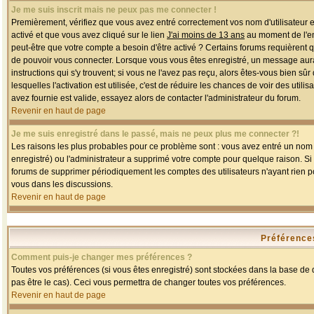
Je me suis inscrit mais ne peux pas me connecter !
Premièrement, vérifiez que vous avez entré correctement vos nom d'utilisateur et 
activé et que vous avez cliqué sur le lien
J'ai moins de 13 ans
au moment de l'enr
peut-être que votre compte a besoin d'être activé ? Certains forums requièrent 
de pouvoir vous connecter. Lorsque vous vous êtes enregistré, un message aurait
instructions qui s'y trouvent; si vous ne l'avez pas reçu, alors êtes-vous bien sû
lesquelles l'activation est utilisée, c'est de réduire les chances de voir des u
avez fournie est valide, essayez alors de contacter l'administrateur du forum.
Revenir en haut de page
Je me suis enregistré dans le passé, mais ne peux plus me connecter ?!
Les raisons les plus probables pour ce problème sont : vous avez entré un nom d'
enregistré) ou l'administrateur a supprimé votre compte pour quelque raison. Si v
forums de supprimer périodiquement les comptes des utilisateurs n'ayant rien po
vous dans les discussions.
Revenir en haut de page
Préférences
Comment puis-je changer mes préférences ?
Toutes vos préférences (si vous êtes enregistré) sont stockées dans la base de d
pas être le cas). Ceci vous permettra de changer toutes vos préférences.
Revenir en haut de page