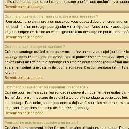
utilisateur ne peut pas supprimer un message une fois que quelqu'un y a répon
Revenir en haut de page
Comment puis-je ajouter une signature à mon message ?
Pour ajouter une signature à un message, vous devez d'abord en créer une, en a
composition d'un message pour ajouter votre signature. Vous pouvez aussi ajout
toujours empêcher d'attacher votre signature à un message en particulier en déc
Revenir en haut de page
Comment puis-je créer un sondage ?
Créer un sondage est facile; lorsque vous postez un nouveau sujet (ou éditez le
sondage
dans le formulaire en dessous de la partie
Poster un nouveau sujet
(si
devez entrer un titre pour le sondage et au moins deux options (pour définir u
également définir une date limite pour le sondage; 0 est un sondage infini. Il y a
forum).
Revenir en haut de page
Comment puis-je éditer ou supprimer un sondage ?
Comme pour les messages, les sondages peuvent uniquement être édités par le p
'Editer' du premier message du sujet (il a toujours le sondage associé avec lui)
du sondage. Par contre, si une personne a déjà voté, seuls les modérateurs et a
modifiant les options au milieu de la durée du sondage.
Revenir en haut de page
Pourquoi ne puis-je pas accéder à un forum ?
Certains forums peuvent limiter l'accès à certains utilisateurs ou groupes. Pour v