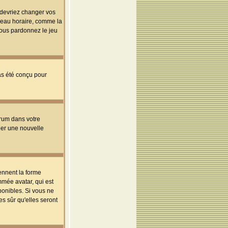
s devriez changer vos
useau horaire, comme la
 vous pardonnez le jeu
pas été conçu pour
orum dans votre
réer une nouvelle
ennent la forme
mmée avatar, qui est
ponibles. Si vous ne
s sûr qu'elles seront