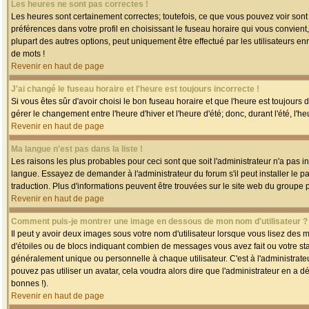
Les heures ne sont pas correctes !
Les heures sont certainement correctes; toutefois, ce que vous pouvez voir sont 
préférences dans votre profil en choisissant le fuseau horaire qui vous convien
plupart des autres options, peut uniquement être effectué par les utilisateurs enr
de mots !
Revenir en haut de page
J'ai changé le fuseau horaire et l'heure est toujours incorrecte !
Si vous êtes sûr d'avoir choisi le bon fuseau horaire et que l'heure est toujours 
gérer le changement entre l'heure d'hiver et l'heure d'été; donc, durant l'été, l'h
Revenir en haut de page
Ma langue n'est pas dans la liste !
Les raisons les plus probables pour ceci sont que soit l'administrateur n'a pas i
langue. Essayez de demander à l'administrateur du forum s'il peut installer le p
traduction. Plus d'informations peuvent être trouvées sur le site web du groupe 
Revenir en haut de page
Comment puis-je montrer une image en dessous de mon nom d'utilisateur ?
Il peut y avoir deux images sous votre nom d'utilisateur lorsque vous lisez des
d'étoiles ou de blocs indiquant combien de messages vous avez fait ou votre st
généralement unique ou personnelle à chaque utilisateur. C'est à l'administrateur
pouvez pas utiliser un avatar, cela voudra alors dire que l'administrateur en a 
bonnes !).
Revenir en haut de page