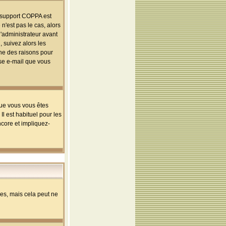
le support COPPA est
n'est pas le cas, alors
l'administrateur avant
 suivez alors les
une des raisons pour
sse e-mail que vous
que vous vous êtes
l est habituel pour les
ncore et impliquez-
s, mais cela peut ne