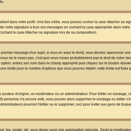
du.
llant dans votre profil. Une fois créée, vous pouvez cocher la case
Attacher sa sig
er votre signature à tous vos messages en cochant la case appropriée dans votre p
ochant la case Attacher sa signature lors de sa composition).
 premier message d'un sujet, si vous en avez le droit), vous devriez apercevoir une
 vous ne le voyez pas, c'est que vous n'avez probablement pas le droit de créer d
ne option, entrez son nom dans le champ approprié puis cliquez sur le bouton
Ajouter
 une limite pour le nombre d'options que vous pourrez établir; cette limite est fixée 
osteur d'origine, un modérateur ou un administrateur. Pour éditer un sondage, cl
. Si personne n'a encore voté, vous pouvez alors supprimer le sondage ou éditer n'
dministrateurs pourront l'éditer ou le supprimer, ceci pour éviter aux gens de truq
oir, lire, poster, etc. vous devez avoir une autorisation spéciale. Seuls le modérateu