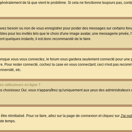
t généralement de là que vient le problème. Si cela ne fonctionne toujours pas, conta
 avez besoin ou non de vous enregistrer pour poster des messages sur certains foru
les pour les invités tels que le choix d'une image avatar, une messagerie privée, l
ment quelques instants; il est donc recommandé de le faire.
orsque vous vous connectez, le forum vous gardera seulement connecté pour une p
utre. Pour rester connecté, cochez la case en vous connectant; ceci n'est pas reco
iversité, etc.
s utilisateurs en ligne ?
ous choisissez
Oui
, vous n'apparaîtrez qu'uniquement aux yeux des administrateur
être réinitialisé. Pour ce faire, allez sur la page de connexion et cliquez sur
J'ai o
 de temps.