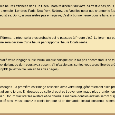
les heures affichées dans un fuseau horaire différent du vôtre. Si c'est le cas, vou
t, exemple : Londres, Paris, New York, Sydney, etc. Veuillez noter que changer le f
egistrés. Donc, si vous n'êtes pas enregistré, c'est la bonne heure pour le faire, si
différente, la réponse la plus probable est le passage à l'heure d'été. Le forum n'a 
eure sera décalée d'une heure par rapport à l'heure locale réelle.
nstallé votre langage sur le forum, ou que soit quelqu'un n'a pas encore traduit ce f
ack de langue dont vous avez besoin; s'il n'existe pas, sentez-vous alors libre de c
phpBB (allez voir le lien en bas des pages).
 messages. La première est l'image associée avec votre rang, généralement elles pr
atut sur le forum. En dessous de celle-ci peut se trouver une image plus grande no
 du forum d'activer les avatars et de choisir la manière dont les avatars seront dis
décidé ainsi, vous pouvez le contacter pour lui en demander les raisons (nous somme