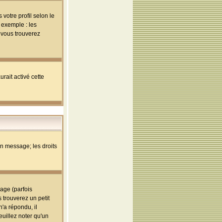
votre profil selon le
 exemple : les
; vous trouverez
rait activé cette
un message; les droits
age (parfois
trouverez un petit
'a répondu, il
euillez noter qu'un