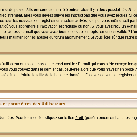
mot de passe. S'ils ont correctement été entrés, alors il y a deux possibilités. Si 
egistrement, alors vous devrez suivre les instructions que vous avez reçues. Si ce 
que tous les nouveaux enregistrements soient activés, soit par vous-même, soit par 
 dû vous apprendre si l'activation est requise ou non. Si vous avez reçu un e-mail,
r que l'adresse e-mail que vous avez fournie lors de l'enregistrement est valide ? L'
tilisateurs malintentionnés abuser du forum anonymement. Si vous êtes sûr que l'adre
utilisateur ou mot de passe incorrect (vérifiez l'e-mail qui vous a été envoyé lors
ous vous trouvez dans le dernier cas, peut-être alors que vous n'avez rien posté ? I
sté afin de réduire la taille de la base de données. Essayez de vous enregistrer e
 et paramètres des Utilisateurs
onnées. Pour les modifier, cliquez sur le lien
Profil
(généralement en haut des page