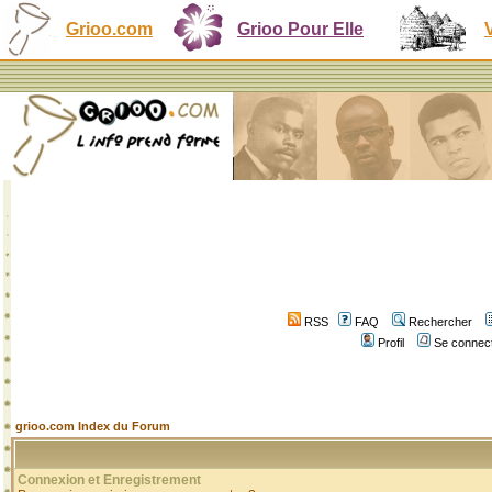
Grioo.com
Grioo Pour Elle
RSS
FAQ
Rechercher
Profil
Se connect
grioo.com Index du Forum
Connexion et Enregistrement