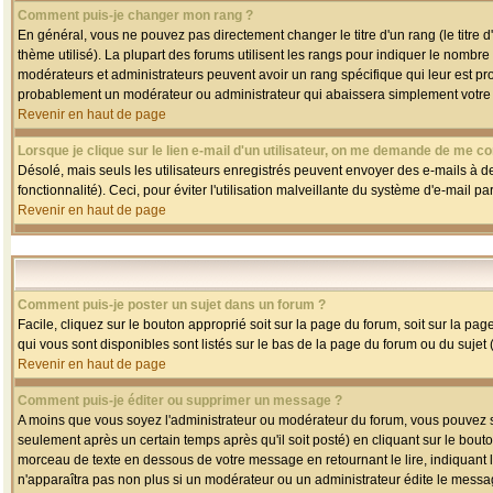
Comment puis-je changer mon rang ?
En général, vous ne pouvez pas directement changer le titre d'un rang (le titre d'
thème utilisé). La plupart des forums utilisent les rangs pour indiquer le nombre
modérateurs et administrateurs peuvent avoir un rang spécifique qui leur est pro
probablement un modérateur ou administrateur qui abaissera simplement votre
Revenir en haut de page
Lorsque je clique sur le lien e-mail d'un utilisateur, on me demande de me co
Désolé, mais seuls les utilisateurs enregistrés peuvent envoyer des e-mails à des
fonctionnalité). Ceci, pour éviter l'utilisation malveillante du système d'e-mail p
Revenir en haut de page
Comment puis-je poster un sujet dans un forum ?
Facile, cliquez sur le bouton approprié soit sur la page du forum, soit sur la pa
qui vous sont disponibles sont listés sur le bas de la page du forum ou du sujet (
Revenir en haut de page
Comment puis-je éditer ou supprimer un message ?
A moins que vous soyez l'administrateur ou modérateur du forum, vous pouvez
seulement après un certain temps après qu'il soit posté) en cliquant sur le bout
morceau de texte en dessous de votre message en retournant le lire, indiquant le
n'apparaîtra pas non plus si un modérateur ou un administrateur édite le message