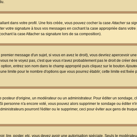
du.
llant dans votre profil. Une fois créée, vous pouvez cocher la case
Attacher sa sig
er votre signature à tous vos messages en cochant la case appropriée dans votre p
ochant la case Attacher sa signature lors de sa composition).
 premier message d'un sujet, si vous en avez le droit), vous devriez apercevoir une
 vous ne le voyez pas, c'est que vous n'avez probablement pas le droit de créer d
ne option, entrez son nom dans le champ approprié puis cliquez sur le bouton
Ajouter
 une limite pour le nombre d'options que vous pourrez établir; cette limite est fixée 
osteur d'origine, un modérateur ou un administrateur. Pour éditer un sondage, cl
. Si personne n'a encore voté, vous pouvez alors supprimer le sondage ou éditer n'
dministrateurs pourront l'éditer ou le supprimer, ceci pour éviter aux gens de truq
oir, lire, poster, etc. vous devez avoir une autorisation spéciale. Seuls le modérateu