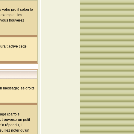
votre profil selon le
 exemple : les
; vous trouverez
rait activé cette
un message; les droits
age (parfois
trouverez un petit
'a répondu, il
euillez noter qu'un