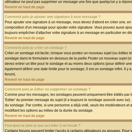
utilisateur ne peut pas supprimer un message une fois que quelqu'un y a répon
Revenir en haut de page
Comment puis-je ajouter une signature à mon message ?
Pour ajouter une signature à un message, vous devez d'abord en créer une, en a
composition d'un message pour ajouter votre signature. Vous pouvez aussi ajout
toujours empêcher d'attacher votre signature à un message en particulier en déc
Revenir en haut de page
Comment puis-je créer un sondage ?
Créer un sondage est facile; lorsque vous postez un nouveau sujet (ou éditez le
sondage
dans le formulaire en dessous de la partie
Poster un nouveau sujet
(si
devez entrer un titre pour le sondage et au moins deux options (pour définir u
également définir une date limite pour le sondage; 0 est un sondage infini. Il y a
forum).
Revenir en haut de page
Comment puis-je éditer ou supprimer un sondage ?
Comme pour les messages, les sondages peuvent uniquement être édités par le p
'Editer' du premier message du sujet (il a toujours le sondage associé avec lui)
du sondage. Par contre, si une personne a déjà voté, seuls les modérateurs et a
modifiant les options au milieu de la durée du sondage.
Revenir en haut de page
Pourquoi ne puis-je pas accéder à un forum ?
Certains forums peuvent limiter l'accès à certains utilisateurs ou groupes. Pour v