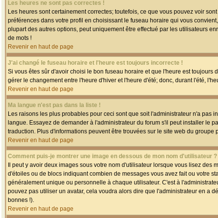
Les heures ne sont pas correctes !
Les heures sont certainement correctes; toutefois, ce que vous pouvez voir sont 
préférences dans votre profil en choisissant le fuseau horaire qui vous convien
plupart des autres options, peut uniquement être effectué par les utilisateurs enr
de mots !
Revenir en haut de page
J'ai changé le fuseau horaire et l'heure est toujours incorrecte !
Si vous êtes sûr d'avoir choisi le bon fuseau horaire et que l'heure est toujours 
gérer le changement entre l'heure d'hiver et l'heure d'été; donc, durant l'été, l'h
Revenir en haut de page
Ma langue n'est pas dans la liste !
Les raisons les plus probables pour ceci sont que soit l'administrateur n'a pas i
langue. Essayez de demander à l'administrateur du forum s'il peut installer le p
traduction. Plus d'informations peuvent être trouvées sur le site web du groupe 
Revenir en haut de page
Comment puis-je montrer une image en dessous de mon nom d'utilisateur ?
Il peut y avoir deux images sous votre nom d'utilisateur lorsque vous lisez des
d'étoiles ou de blocs indiquant combien de messages vous avez fait ou votre st
généralement unique ou personnelle à chaque utilisateur. C'est à l'administrateur
pouvez pas utiliser un avatar, cela voudra alors dire que l'administrateur en a 
bonnes !).
Revenir en haut de page