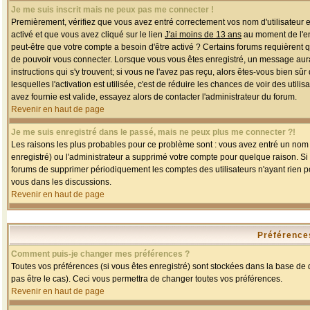
Je me suis inscrit mais ne peux pas me connecter !
Premièrement, vérifiez que vous avez entré correctement vos nom d'utilisateur et 
activé et que vous avez cliqué sur le lien
J'ai moins de 13 ans
au moment de l'enr
peut-être que votre compte a besoin d'être activé ? Certains forums requièrent 
de pouvoir vous connecter. Lorsque vous vous êtes enregistré, un message aurait
instructions qui s'y trouvent; si vous ne l'avez pas reçu, alors êtes-vous bien sû
lesquelles l'activation est utilisée, c'est de réduire les chances de voir des u
avez fournie est valide, essayez alors de contacter l'administrateur du forum.
Revenir en haut de page
Je me suis enregistré dans le passé, mais ne peux plus me connecter ?!
Les raisons les plus probables pour ce problème sont : vous avez entré un nom d'
enregistré) ou l'administrateur a supprimé votre compte pour quelque raison. Si v
forums de supprimer périodiquement les comptes des utilisateurs n'ayant rien po
vous dans les discussions.
Revenir en haut de page
Préférences
Comment puis-je changer mes préférences ?
Toutes vos préférences (si vous êtes enregistré) sont stockées dans la base de d
pas être le cas). Ceci vous permettra de changer toutes vos préférences.
Revenir en haut de page