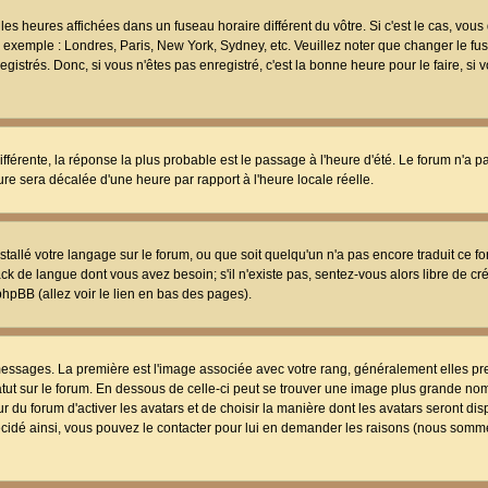
les heures affichées dans un fuseau horaire différent du vôtre. Si c'est le cas, vou
t, exemple : Londres, Paris, New York, Sydney, etc. Veuillez noter que changer le f
egistrés. Donc, si vous n'êtes pas enregistré, c'est la bonne heure pour le faire, si
différente, la réponse la plus probable est le passage à l'heure d'été. Le forum n'a 
eure sera décalée d'une heure par rapport à l'heure locale réelle.
nstallé votre langage sur le forum, ou que soit quelqu'un n'a pas encore traduit ce f
ack de langue dont vous avez besoin; s'il n'existe pas, sentez-vous alors libre de c
phpBB (allez voir le lien en bas des pages).
 messages. La première est l'image associée avec votre rang, généralement elles pr
atut sur le forum. En dessous de celle-ci peut se trouver une image plus grande no
 du forum d'activer les avatars et de choisir la manière dont les avatars seront dis
décidé ainsi, vous pouvez le contacter pour lui en demander les raisons (nous somme