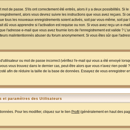
mot de passe. S'ils ont correctement été entrés, alors il y a deux possibilités. Si 
egistrement, alors vous devrez suivre les instructions que vous avez reçues. Si ce 
que tous les nouveaux enregistrements soient activés, soit par vous-même, soit par 
 dû vous apprendre si l'activation est requise ou non. Si vous avez reçu un e-mail,
r que l'adresse e-mail que vous avez fournie lors de l'enregistrement est valide ? L'
tilisateurs malintentionnés abuser du forum anonymement. Si vous êtes sûr que l'adre
utilisateur ou mot de passe incorrect (vérifiez l'e-mail qui vous a été envoyé lors
ous vous trouvez dans le dernier cas, peut-être alors que vous n'avez rien posté ? I
sté afin de réduire la taille de la base de données. Essayez de vous enregistrer e
 et paramètres des Utilisateurs
onnées. Pour les modifier, cliquez sur le lien
Profil
(généralement en haut des page