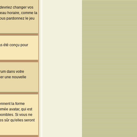
s devriez changer vos
useau horaire, comme la
 vous pardonnez le jeu
pas été conçu pour
orum dans votre
réer une nouvelle
ennent la forme
mmée avatar, qui est
ponibles. Si vous ne
s sûr qu'elles seront