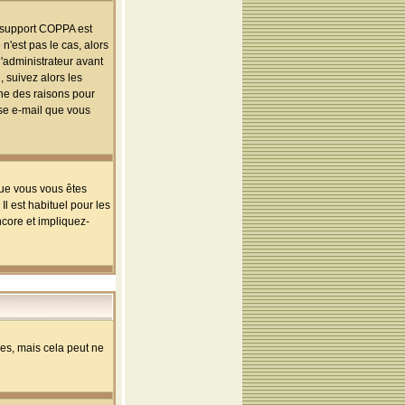
le support COPPA est
n'est pas le cas, alors
l'administrateur avant
 suivez alors les
une des raisons pour
sse e-mail que vous
que vous vous êtes
l est habituel pour les
ncore et impliquez-
s, mais cela peut ne