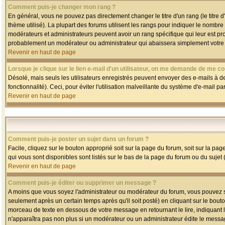
Comment puis-je changer mon rang ?
En général, vous ne pouvez pas directement changer le titre d'un rang (le titre d'
thème utilisé). La plupart des forums utilisent les rangs pour indiquer le nombre
modérateurs et administrateurs peuvent avoir un rang spécifique qui leur est pro
probablement un modérateur ou administrateur qui abaissera simplement votre
Revenir en haut de page
Lorsque je clique sur le lien e-mail d'un utilisateur, on me demande de me co
Désolé, mais seuls les utilisateurs enregistrés peuvent envoyer des e-mails à des
fonctionnalité). Ceci, pour éviter l'utilisation malveillante du système d'e-mail p
Revenir en haut de page
Comment puis-je poster un sujet dans un forum ?
Facile, cliquez sur le bouton approprié soit sur la page du forum, soit sur la pa
qui vous sont disponibles sont listés sur le bas de la page du forum ou du sujet (
Revenir en haut de page
Comment puis-je éditer ou supprimer un message ?
A moins que vous soyez l'administrateur ou modérateur du forum, vous pouvez
seulement après un certain temps après qu'il soit posté) en cliquant sur le bout
morceau de texte en dessous de votre message en retournant le lire, indiquant le
n'apparaîtra pas non plus si un modérateur ou un administrateur édite le message