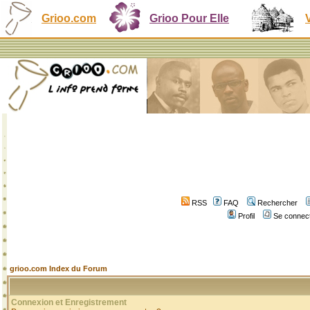
Grioo.com
Grioo Pour Elle
RSS
FAQ
Rechercher
Profil
Se connect
grioo.com Index du Forum
Connexion et Enregistrement