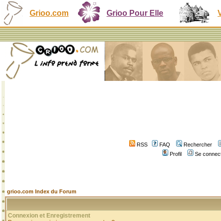
Grioo.com
Grioo Pour Elle
RSS
FAQ
Rechercher
Profil
Se connect
grioo.com Index du Forum
Connexion et Enregistrement