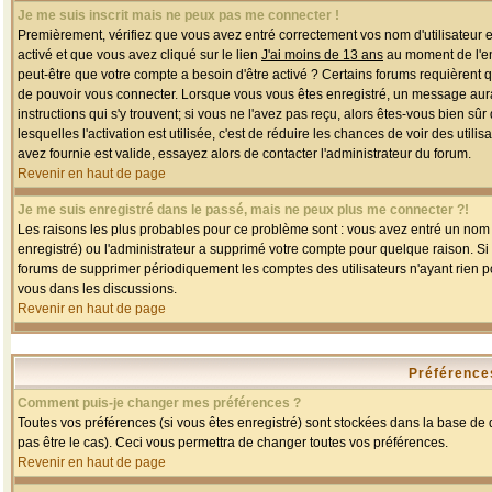
Je me suis inscrit mais ne peux pas me connecter !
Premièrement, vérifiez que vous avez entré correctement vos nom d'utilisateur et 
activé et que vous avez cliqué sur le lien
J'ai moins de 13 ans
au moment de l'enr
peut-être que votre compte a besoin d'être activé ? Certains forums requièrent 
de pouvoir vous connecter. Lorsque vous vous êtes enregistré, un message aurait
instructions qui s'y trouvent; si vous ne l'avez pas reçu, alors êtes-vous bien sû
lesquelles l'activation est utilisée, c'est de réduire les chances de voir des u
avez fournie est valide, essayez alors de contacter l'administrateur du forum.
Revenir en haut de page
Je me suis enregistré dans le passé, mais ne peux plus me connecter ?!
Les raisons les plus probables pour ce problème sont : vous avez entré un nom d'
enregistré) ou l'administrateur a supprimé votre compte pour quelque raison. Si v
forums de supprimer périodiquement les comptes des utilisateurs n'ayant rien po
vous dans les discussions.
Revenir en haut de page
Préférences
Comment puis-je changer mes préférences ?
Toutes vos préférences (si vous êtes enregistré) sont stockées dans la base de d
pas être le cas). Ceci vous permettra de changer toutes vos préférences.
Revenir en haut de page