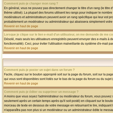
Comment puis-je changer mon rang ?
En général, vous ne pouvez pas directement changer le titre d'un rang (le titre d'
thème utilisé). La plupart des forums utilisent les rangs pour indiquer le nombre
modérateurs et administrateurs peuvent avoir un rang spécifique qui leur est pro
probablement un modérateur ou administrateur qui abaissera simplement votre
Revenir en haut de page
Lorsque je clique sur le lien e-mail d'un utilisateur, on me demande de me co
Désolé, mais seuls les utilisateurs enregistrés peuvent envoyer des e-mails à des
fonctionnalité). Ceci, pour éviter l'utilisation malveillante du système d'e-mail p
Revenir en haut de page
Comment puis-je poster un sujet dans un forum ?
Facile, cliquez sur le bouton approprié soit sur la page du forum, soit sur la pa
qui vous sont disponibles sont listés sur le bas de la page du forum ou du sujet (
Revenir en haut de page
Comment puis-je éditer ou supprimer un message ?
A moins que vous soyez l'administrateur ou modérateur du forum, vous pouvez
seulement après un certain temps après qu'il soit posté) en cliquant sur le bout
morceau de texte en dessous de votre message en retournant le lire, indiquant le
n'apparaîtra pas non plus si un modérateur ou un administrateur édite le message