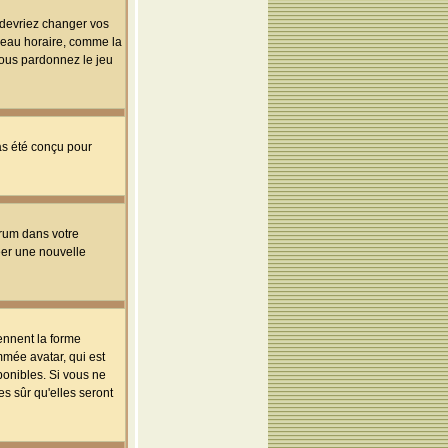
s devriez changer vos
useau horaire, comme la
 vous pardonnez le jeu
pas été conçu pour
orum dans votre
réer une nouvelle
ennent la forme
mmée avatar, qui est
ponibles. Si vous ne
s sûr qu'elles seront