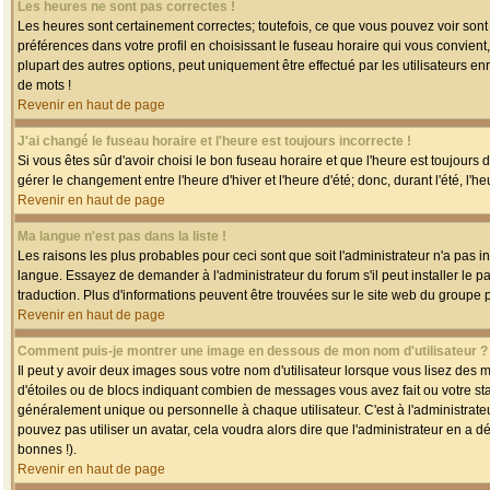
Les heures ne sont pas correctes !
Les heures sont certainement correctes; toutefois, ce que vous pouvez voir sont 
préférences dans votre profil en choisissant le fuseau horaire qui vous convien
plupart des autres options, peut uniquement être effectué par les utilisateurs enr
de mots !
Revenir en haut de page
J'ai changé le fuseau horaire et l'heure est toujours incorrecte !
Si vous êtes sûr d'avoir choisi le bon fuseau horaire et que l'heure est toujours 
gérer le changement entre l'heure d'hiver et l'heure d'été; donc, durant l'été, l'h
Revenir en haut de page
Ma langue n'est pas dans la liste !
Les raisons les plus probables pour ceci sont que soit l'administrateur n'a pas i
langue. Essayez de demander à l'administrateur du forum s'il peut installer le p
traduction. Plus d'informations peuvent être trouvées sur le site web du groupe 
Revenir en haut de page
Comment puis-je montrer une image en dessous de mon nom d'utilisateur ?
Il peut y avoir deux images sous votre nom d'utilisateur lorsque vous lisez des
d'étoiles ou de blocs indiquant combien de messages vous avez fait ou votre st
généralement unique ou personnelle à chaque utilisateur. C'est à l'administrateur
pouvez pas utiliser un avatar, cela voudra alors dire que l'administrateur en a 
bonnes !).
Revenir en haut de page