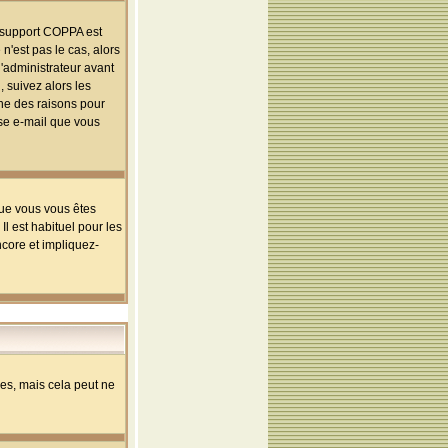
le support COPPA est
n'est pas le cas, alors
l'administrateur avant
 suivez alors les
une des raisons pour
sse e-mail que vous
que vous vous êtes
l est habituel pour les
ncore et impliquez-
s, mais cela peut ne