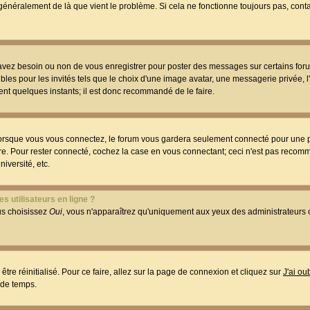
t généralement de là que vient le problème. Si cela ne fonctionne toujours pas, conta
 avez besoin ou non de vous enregistrer pour poster des messages sur certains foru
les pour les invités tels que le choix d'une image avatar, une messagerie privée, l
ment quelques instants; il est donc recommandé de le faire.
orsque vous vous connectez, le forum vous gardera seulement connecté pour une p
utre. Pour rester connecté, cochez la case en vous connectant; ceci n'est pas reco
iversité, etc.
s utilisateurs en ligne ?
ous choisissez
Oui
, vous n'apparaîtrez qu'uniquement aux yeux des administrateur
être réinitialisé. Pour ce faire, allez sur la page de connexion et cliquez sur
J'ai o
 de temps.