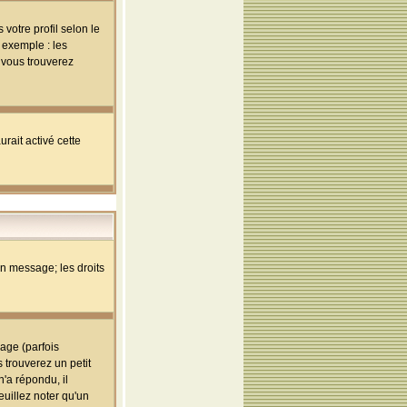
votre profil selon le
 exemple : les
; vous trouverez
rait activé cette
un message; les droits
age (parfois
trouverez un petit
'a répondu, il
euillez noter qu'un