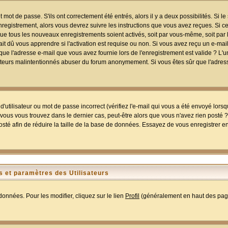
mot de passe. S'ils ont correctement été entrés, alors il y a deux possibilités. Si 
egistrement, alors vous devrez suivre les instructions que vous avez reçues. Si ce 
que tous les nouveaux enregistrements soient activés, soit par vous-même, soit par 
 dû vous apprendre si l'activation est requise ou non. Si vous avez reçu un e-mail,
r que l'adresse e-mail que vous avez fournie lors de l'enregistrement est valide ? L'
tilisateurs malintentionnés abuser du forum anonymement. Si vous êtes sûr que l'adre
utilisateur ou mot de passe incorrect (vérifiez l'e-mail qui vous a été envoyé lors
ous vous trouvez dans le dernier cas, peut-être alors que vous n'avez rien posté ? I
sté afin de réduire la taille de la base de données. Essayez de vous enregistrer e
 et paramètres des Utilisateurs
onnées. Pour les modifier, cliquez sur le lien
Profil
(généralement en haut des page