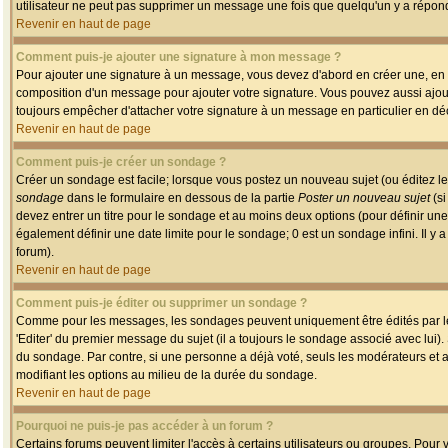
utilisateur ne peut pas supprimer un message une fois que quelqu'un y a répon
Revenir en haut de page
Comment puis-je ajouter une signature à mon message ?
Pour ajouter une signature à un message, vous devez d'abord en créer une, en a
composition d'un message pour ajouter votre signature. Vous pouvez aussi ajout
toujours empêcher d'attacher votre signature à un message en particulier en déc
Revenir en haut de page
Comment puis-je créer un sondage ?
Créer un sondage est facile; lorsque vous postez un nouveau sujet (ou éditez le
sondage
dans le formulaire en dessous de la partie
Poster un nouveau sujet
(si
devez entrer un titre pour le sondage et au moins deux options (pour définir u
également définir une date limite pour le sondage; 0 est un sondage infini. Il y a
forum).
Revenir en haut de page
Comment puis-je éditer ou supprimer un sondage ?
Comme pour les messages, les sondages peuvent uniquement être édités par le p
'Editer' du premier message du sujet (il a toujours le sondage associé avec lui)
du sondage. Par contre, si une personne a déjà voté, seuls les modérateurs et a
modifiant les options au milieu de la durée du sondage.
Revenir en haut de page
Pourquoi ne puis-je pas accéder à un forum ?
Certains forums peuvent limiter l'accès à certains utilisateurs ou groupes. Pour v