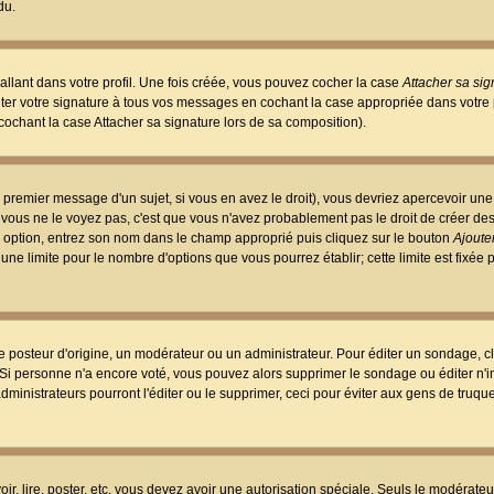
du.
llant dans votre profil. Une fois créée, vous pouvez cocher la case
Attacher sa sig
er votre signature à tous vos messages en cochant la case appropriée dans votre p
ochant la case Attacher sa signature lors de sa composition).
 premier message d'un sujet, si vous en avez le droit), vous devriez apercevoir une
 vous ne le voyez pas, c'est que vous n'avez probablement pas le droit de créer d
ne option, entrez son nom dans le champ approprié puis cliquez sur le bouton
Ajouter
 une limite pour le nombre d'options que vous pourrez établir; cette limite est fixée 
osteur d'origine, un modérateur ou un administrateur. Pour éditer un sondage, cl
. Si personne n'a encore voté, vous pouvez alors supprimer le sondage ou éditer n'
dministrateurs pourront l'éditer ou le supprimer, ceci pour éviter aux gens de truq
oir, lire, poster, etc. vous devez avoir une autorisation spéciale. Seuls le modérateu