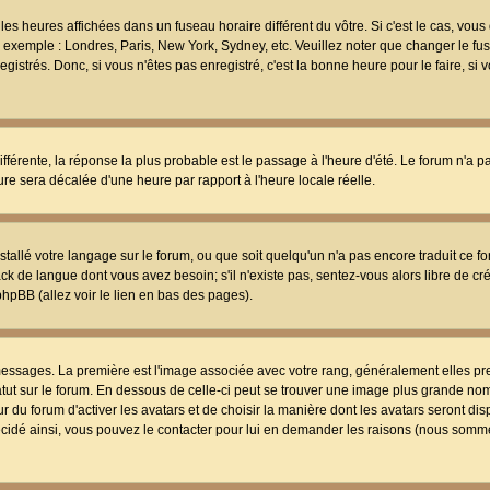
les heures affichées dans un fuseau horaire différent du vôtre. Si c'est le cas, vou
t, exemple : Londres, Paris, New York, Sydney, etc. Veuillez noter que changer le f
egistrés. Donc, si vous n'êtes pas enregistré, c'est la bonne heure pour le faire, si
différente, la réponse la plus probable est le passage à l'heure d'été. Le forum n'a 
eure sera décalée d'une heure par rapport à l'heure locale réelle.
nstallé votre langage sur le forum, ou que soit quelqu'un n'a pas encore traduit ce f
ack de langue dont vous avez besoin; s'il n'existe pas, sentez-vous alors libre de c
phpBB (allez voir le lien en bas des pages).
 messages. La première est l'image associée avec votre rang, généralement elles pr
atut sur le forum. En dessous de celle-ci peut se trouver une image plus grande no
 du forum d'activer les avatars et de choisir la manière dont les avatars seront dis
décidé ainsi, vous pouvez le contacter pour lui en demander les raisons (nous somme