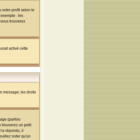
votre profil selon le
 exemple : les
; vous trouverez
rait activé cette
un message; les droits
age (parfois
trouverez un petit
'a répondu, il
euillez noter qu'un