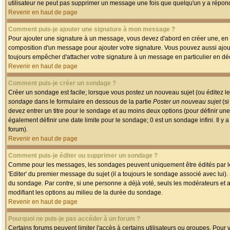
utilisateur ne peut pas supprimer un message une fois que quelqu'un y a répon
Revenir en haut de page
Comment puis-je ajouter une signature à mon message ?
Pour ajouter une signature à un message, vous devez d'abord en créer une, en a
composition d'un message pour ajouter votre signature. Vous pouvez aussi ajout
toujours empêcher d'attacher votre signature à un message en particulier en déc
Revenir en haut de page
Comment puis-je créer un sondage ?
Créer un sondage est facile; lorsque vous postez un nouveau sujet (ou éditez le
sondage
dans le formulaire en dessous de la partie
Poster un nouveau sujet
(si
devez entrer un titre pour le sondage et au moins deux options (pour définir u
également définir une date limite pour le sondage; 0 est un sondage infini. Il y a
forum).
Revenir en haut de page
Comment puis-je éditer ou supprimer un sondage ?
Comme pour les messages, les sondages peuvent uniquement être édités par le p
'Editer' du premier message du sujet (il a toujours le sondage associé avec lui)
du sondage. Par contre, si une personne a déjà voté, seuls les modérateurs et a
modifiant les options au milieu de la durée du sondage.
Revenir en haut de page
Pourquoi ne puis-je pas accéder à un forum ?
Certains forums peuvent limiter l'accès à certains utilisateurs ou groupes. Pour v