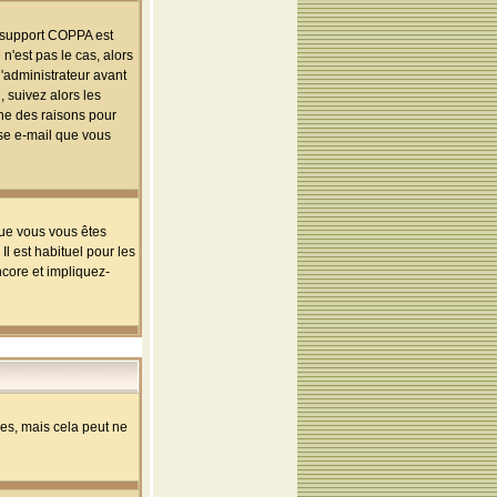
le support COPPA est
n'est pas le cas, alors
l'administrateur avant
 suivez alors les
une des raisons pour
sse e-mail que vous
que vous vous êtes
l est habituel pour les
ncore et impliquez-
s, mais cela peut ne