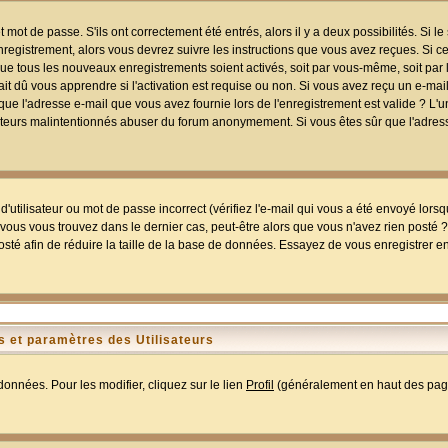
mot de passe. S'ils ont correctement été entrés, alors il y a deux possibilités. Si 
egistrement, alors vous devrez suivre les instructions que vous avez reçues. Si ce 
que tous les nouveaux enregistrements soient activés, soit par vous-même, soit par 
 dû vous apprendre si l'activation est requise ou non. Si vous avez reçu un e-mail,
r que l'adresse e-mail que vous avez fournie lors de l'enregistrement est valide ? L'
tilisateurs malintentionnés abuser du forum anonymement. Si vous êtes sûr que l'adre
utilisateur ou mot de passe incorrect (vérifiez l'e-mail qui vous a été envoyé lors
ous vous trouvez dans le dernier cas, peut-être alors que vous n'avez rien posté ? I
sté afin de réduire la taille de la base de données. Essayez de vous enregistrer e
 et paramètres des Utilisateurs
onnées. Pour les modifier, cliquez sur le lien
Profil
(généralement en haut des page