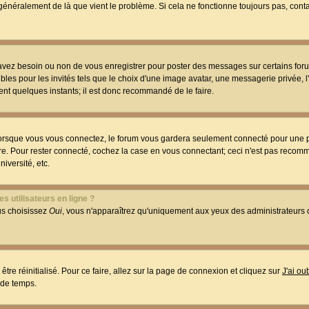
t généralement de là que vient le problème. Si cela ne fonctionne toujours pas, conta
 avez besoin ou non de vous enregistrer pour poster des messages sur certains foru
les pour les invités tels que le choix d'une image avatar, une messagerie privée, l
ment quelques instants; il est donc recommandé de le faire.
orsque vous vous connectez, le forum vous gardera seulement connecté pour une p
utre. Pour rester connecté, cochez la case en vous connectant; ceci n'est pas reco
iversité, etc.
s utilisateurs en ligne ?
ous choisissez
Oui
, vous n'apparaîtrez qu'uniquement aux yeux des administrateur
être réinitialisé. Pour ce faire, allez sur la page de connexion et cliquez sur
J'ai o
 de temps.