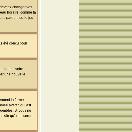
s devriez changer vos
useau horaire, comme la
 vous pardonnez le jeu
pas été conçu pour
orum dans votre
réer une nouvelle
ennent la forme
mmée avatar, qui est
ponibles. Si vous ne
s sûr qu'elles seront