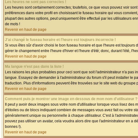
Les heures ne sont pas correctes !
Les heures sont certainement correctes; toutefois, ce que vous pouvez voir sont 
préférences dans votre profil en choisissant le fuseau horaire qui vous convien
plupart des autres options, peut uniquement être effectué par les utilisateurs enr
de mots !
Revenir en haut de page
J'ai changé le fuseau horaire et l'heure est toujours incorrecte !
Si vous êtes sûr d'avoir choisi le bon fuseau horaire et que l'heure est toujours 
gérer le changement entre l'heure d'hiver et l'heure d'été; donc, durant l'été, l'h
Revenir en haut de page
Ma langue n'est pas dans la liste !
Les raisons les plus probables pour ceci sont que soit l'administrateur n'a pas i
langue. Essayez de demander à l'administrateur du forum s'il peut installer le p
traduction. Plus d'informations peuvent être trouvées sur le site web du groupe 
Revenir en haut de page
Comment puis-je montrer une image en dessous de mon nom d'utilisateur ?
Il peut y avoir deux images sous votre nom d'utilisateur lorsque vous lisez des
d'étoiles ou de blocs indiquant combien de messages vous avez fait ou votre st
généralement unique ou personnelle à chaque utilisateur. C'est à l'administrateur
pouvez pas utiliser un avatar, cela voudra alors dire que l'administrateur en a 
bonnes !).
Revenir en haut de page