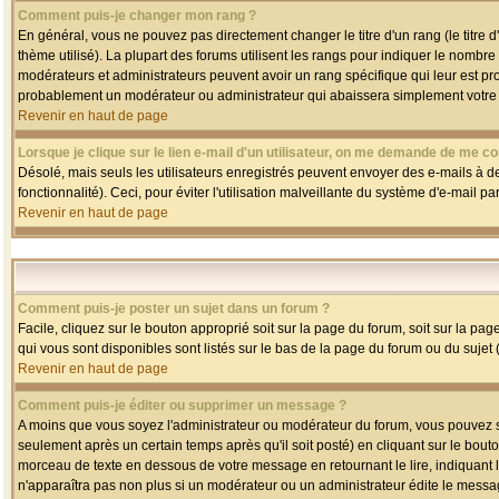
Comment puis-je changer mon rang ?
En général, vous ne pouvez pas directement changer le titre d'un rang (le titre d'
thème utilisé). La plupart des forums utilisent les rangs pour indiquer le nombre
modérateurs et administrateurs peuvent avoir un rang spécifique qui leur est pro
probablement un modérateur ou administrateur qui abaissera simplement votre
Revenir en haut de page
Lorsque je clique sur le lien e-mail d'un utilisateur, on me demande de me co
Désolé, mais seuls les utilisateurs enregistrés peuvent envoyer des e-mails à des
fonctionnalité). Ceci, pour éviter l'utilisation malveillante du système d'e-mail p
Revenir en haut de page
Comment puis-je poster un sujet dans un forum ?
Facile, cliquez sur le bouton approprié soit sur la page du forum, soit sur la pa
qui vous sont disponibles sont listés sur le bas de la page du forum ou du sujet (
Revenir en haut de page
Comment puis-je éditer ou supprimer un message ?
A moins que vous soyez l'administrateur ou modérateur du forum, vous pouvez
seulement après un certain temps après qu'il soit posté) en cliquant sur le bout
morceau de texte en dessous de votre message en retournant le lire, indiquant le
n'apparaîtra pas non plus si un modérateur ou un administrateur édite le message