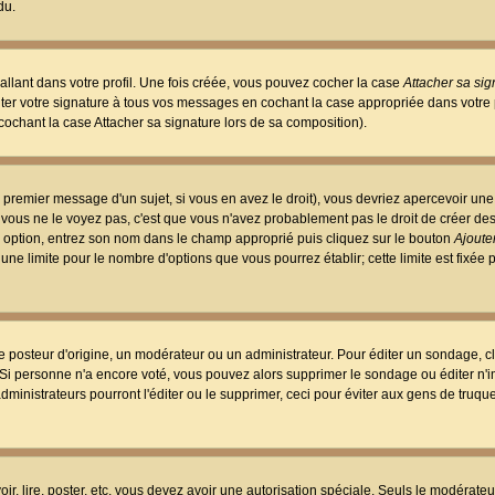
du.
llant dans votre profil. Une fois créée, vous pouvez cocher la case
Attacher sa sig
er votre signature à tous vos messages en cochant la case appropriée dans votre p
ochant la case Attacher sa signature lors de sa composition).
 premier message d'un sujet, si vous en avez le droit), vous devriez apercevoir une
 vous ne le voyez pas, c'est que vous n'avez probablement pas le droit de créer d
ne option, entrez son nom dans le champ approprié puis cliquez sur le bouton
Ajouter
 une limite pour le nombre d'options que vous pourrez établir; cette limite est fixée 
osteur d'origine, un modérateur ou un administrateur. Pour éditer un sondage, cl
. Si personne n'a encore voté, vous pouvez alors supprimer le sondage ou éditer n'
dministrateurs pourront l'éditer ou le supprimer, ceci pour éviter aux gens de truq
oir, lire, poster, etc. vous devez avoir une autorisation spéciale. Seuls le modérateu