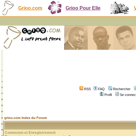
Grioo.com
Grioo Pour Elle
RSS
FAQ
Rechercher
Profil
Se connect
grioo.com Index du Forum
Connexion et Enregistrement