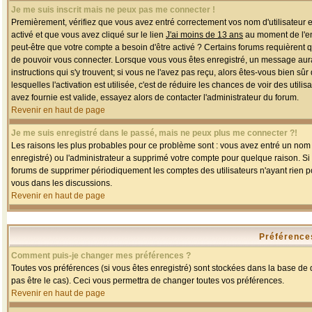
Je me suis inscrit mais ne peux pas me connecter !
Premièrement, vérifiez que vous avez entré correctement vos nom d'utilisateur et 
activé et que vous avez cliqué sur le lien
J'ai moins de 13 ans
au moment de l'enr
peut-être que votre compte a besoin d'être activé ? Certains forums requièrent 
de pouvoir vous connecter. Lorsque vous vous êtes enregistré, un message aurait
instructions qui s'y trouvent; si vous ne l'avez pas reçu, alors êtes-vous bien sû
lesquelles l'activation est utilisée, c'est de réduire les chances de voir des u
avez fournie est valide, essayez alors de contacter l'administrateur du forum.
Revenir en haut de page
Je me suis enregistré dans le passé, mais ne peux plus me connecter ?!
Les raisons les plus probables pour ce problème sont : vous avez entré un nom d'
enregistré) ou l'administrateur a supprimé votre compte pour quelque raison. Si v
forums de supprimer périodiquement les comptes des utilisateurs n'ayant rien po
vous dans les discussions.
Revenir en haut de page
Préférences
Comment puis-je changer mes préférences ?
Toutes vos préférences (si vous êtes enregistré) sont stockées dans la base de d
pas être le cas). Ceci vous permettra de changer toutes vos préférences.
Revenir en haut de page