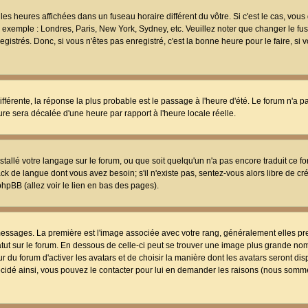
les heures affichées dans un fuseau horaire différent du vôtre. Si c'est le cas, vou
t, exemple : Londres, Paris, New York, Sydney, etc. Veuillez noter que changer le f
egistrés. Donc, si vous n'êtes pas enregistré, c'est la bonne heure pour le faire, si
différente, la réponse la plus probable est le passage à l'heure d'été. Le forum n'a 
eure sera décalée d'une heure par rapport à l'heure locale réelle.
nstallé votre langage sur le forum, ou que soit quelqu'un n'a pas encore traduit ce f
ack de langue dont vous avez besoin; s'il n'existe pas, sentez-vous alors libre de c
phpBB (allez voir le lien en bas des pages).
 messages. La première est l'image associée avec votre rang, généralement elles pr
atut sur le forum. En dessous de celle-ci peut se trouver une image plus grande no
 du forum d'activer les avatars et de choisir la manière dont les avatars seront dis
décidé ainsi, vous pouvez le contacter pour lui en demander les raisons (nous somme