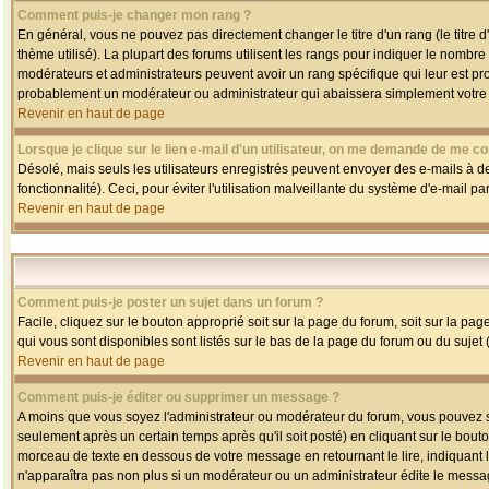
Comment puis-je changer mon rang ?
En général, vous ne pouvez pas directement changer le titre d'un rang (le titre d'
thème utilisé). La plupart des forums utilisent les rangs pour indiquer le nombre
modérateurs et administrateurs peuvent avoir un rang spécifique qui leur est pro
probablement un modérateur ou administrateur qui abaissera simplement votre
Revenir en haut de page
Lorsque je clique sur le lien e-mail d'un utilisateur, on me demande de me co
Désolé, mais seuls les utilisateurs enregistrés peuvent envoyer des e-mails à des
fonctionnalité). Ceci, pour éviter l'utilisation malveillante du système d'e-mail p
Revenir en haut de page
Comment puis-je poster un sujet dans un forum ?
Facile, cliquez sur le bouton approprié soit sur la page du forum, soit sur la pa
qui vous sont disponibles sont listés sur le bas de la page du forum ou du sujet (
Revenir en haut de page
Comment puis-je éditer ou supprimer un message ?
A moins que vous soyez l'administrateur ou modérateur du forum, vous pouvez
seulement après un certain temps après qu'il soit posté) en cliquant sur le bout
morceau de texte en dessous de votre message en retournant le lire, indiquant le
n'apparaîtra pas non plus si un modérateur ou un administrateur édite le message