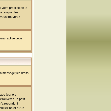
votre profil selon le
 exemple : les
; vous trouverez
rait activé cette
un message; les droits
age (parfois
trouverez un petit
'a répondu, il
euillez noter qu'un