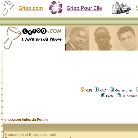
Grioo.com
Grioo Pour Elle
RSS
FAQ
Rechercher
Profil
Se connect
grioo.com Index du Forum
Connexion et Enregistrement