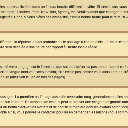
les heures affichées dans un fuseau horaire différent du vôtre. Si c'est le cas, vou
t, exemple : Londres, Paris, New York, Sydney, etc. Veuillez noter que changer le f
egistrés. Donc, si vous n'êtes pas enregistré, c'est la bonne heure pour le faire, si
différente, la réponse la plus probable est le passage à l'heure d'été. Le forum n'a 
eure sera décalée d'une heure par rapport à l'heure locale réelle.
nstallé votre langage sur le forum, ou que soit quelqu'un n'a pas encore traduit ce f
ack de langue dont vous avez besoin; s'il n'existe pas, sentez-vous alors libre de c
phpBB (allez voir le lien en bas des pages).
 messages. La première est l'image associée avec votre rang, généralement elles pr
atut sur le forum. En dessous de celle-ci peut se trouver une image plus grande no
 du forum d'activer les avatars et de choisir la manière dont les avatars seront dis
décidé ainsi, vous pouvez le contacter pour lui en demander les raisons (nous somme