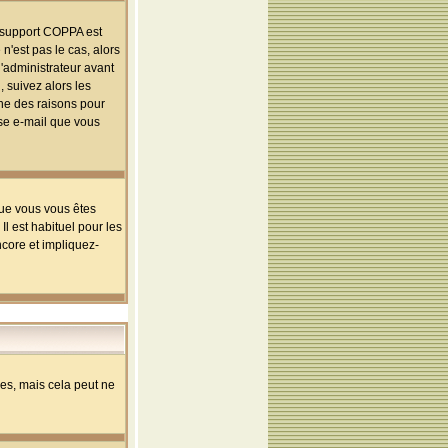
le support COPPA est
n'est pas le cas, alors
l'administrateur avant
 suivez alors les
une des raisons pour
sse e-mail que vous
que vous vous êtes
l est habituel pour les
ncore et impliquez-
s, mais cela peut ne