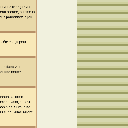
s devriez changer vos
useau horaire, comme la
 vous pardonnez le jeu
pas été conçu pour
orum dans votre
réer une nouvelle
ennent la forme
mmée avatar, qui est
ponibles. Si vous ne
s sûr qu'elles seront