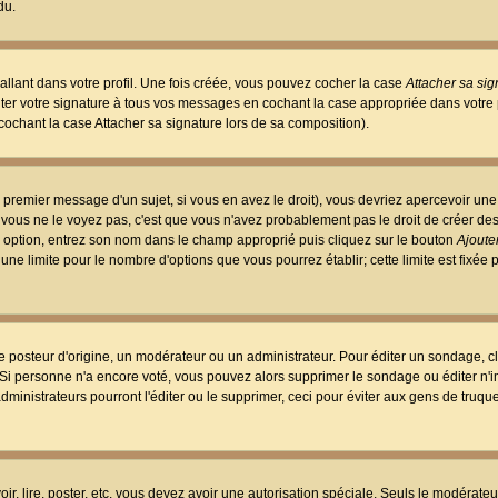
du.
llant dans votre profil. Une fois créée, vous pouvez cocher la case
Attacher sa sig
er votre signature à tous vos messages en cochant la case appropriée dans votre p
ochant la case Attacher sa signature lors de sa composition).
 premier message d'un sujet, si vous en avez le droit), vous devriez apercevoir une
 vous ne le voyez pas, c'est que vous n'avez probablement pas le droit de créer d
ne option, entrez son nom dans le champ approprié puis cliquez sur le bouton
Ajouter
 une limite pour le nombre d'options que vous pourrez établir; cette limite est fixée 
osteur d'origine, un modérateur ou un administrateur. Pour éditer un sondage, cl
. Si personne n'a encore voté, vous pouvez alors supprimer le sondage ou éditer n'
dministrateurs pourront l'éditer ou le supprimer, ceci pour éviter aux gens de truq
oir, lire, poster, etc. vous devez avoir une autorisation spéciale. Seuls le modérateu