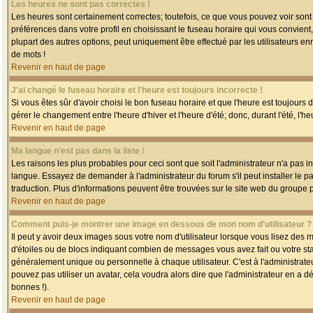
Les heures ne sont pas correctes !
Les heures sont certainement correctes; toutefois, ce que vous pouvez voir sont 
préférences dans votre profil en choisissant le fuseau horaire qui vous convien
plupart des autres options, peut uniquement être effectué par les utilisateurs enr
de mots !
Revenir en haut de page
J'ai changé le fuseau horaire et l'heure est toujours incorrecte !
Si vous êtes sûr d'avoir choisi le bon fuseau horaire et que l'heure est toujours 
gérer le changement entre l'heure d'hiver et l'heure d'été; donc, durant l'été, l'h
Revenir en haut de page
Ma langue n'est pas dans la liste !
Les raisons les plus probables pour ceci sont que soit l'administrateur n'a pas i
langue. Essayez de demander à l'administrateur du forum s'il peut installer le p
traduction. Plus d'informations peuvent être trouvées sur le site web du groupe 
Revenir en haut de page
Comment puis-je montrer une image en dessous de mon nom d'utilisateur ?
Il peut y avoir deux images sous votre nom d'utilisateur lorsque vous lisez des
d'étoiles ou de blocs indiquant combien de messages vous avez fait ou votre st
généralement unique ou personnelle à chaque utilisateur. C'est à l'administrateur
pouvez pas utiliser un avatar, cela voudra alors dire que l'administrateur en a 
bonnes !).
Revenir en haut de page