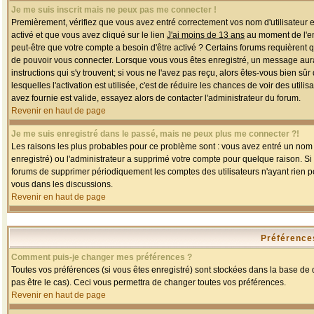
Je me suis inscrit mais ne peux pas me connecter !
Premièrement, vérifiez que vous avez entré correctement vos nom d'utilisateur et 
activé et que vous avez cliqué sur le lien
J'ai moins de 13 ans
au moment de l'enr
peut-être que votre compte a besoin d'être activé ? Certains forums requièrent 
de pouvoir vous connecter. Lorsque vous vous êtes enregistré, un message aurait
instructions qui s'y trouvent; si vous ne l'avez pas reçu, alors êtes-vous bien sû
lesquelles l'activation est utilisée, c'est de réduire les chances de voir des u
avez fournie est valide, essayez alors de contacter l'administrateur du forum.
Revenir en haut de page
Je me suis enregistré dans le passé, mais ne peux plus me connecter ?!
Les raisons les plus probables pour ce problème sont : vous avez entré un nom d'
enregistré) ou l'administrateur a supprimé votre compte pour quelque raison. Si v
forums de supprimer périodiquement les comptes des utilisateurs n'ayant rien po
vous dans les discussions.
Revenir en haut de page
Préférences
Comment puis-je changer mes préférences ?
Toutes vos préférences (si vous êtes enregistré) sont stockées dans la base de d
pas être le cas). Ceci vous permettra de changer toutes vos préférences.
Revenir en haut de page