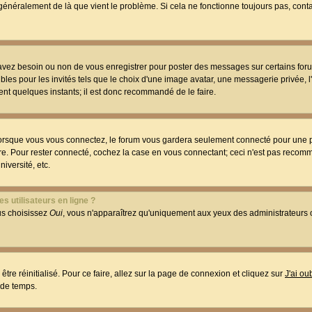
t généralement de là que vient le problème. Si cela ne fonctionne toujours pas, conta
 avez besoin ou non de vous enregistrer pour poster des messages sur certains foru
les pour les invités tels que le choix d'une image avatar, une messagerie privée, l
ment quelques instants; il est donc recommandé de le faire.
orsque vous vous connectez, le forum vous gardera seulement connecté pour une p
utre. Pour rester connecté, cochez la case en vous connectant; ceci n'est pas reco
iversité, etc.
s utilisateurs en ligne ?
ous choisissez
Oui
, vous n'apparaîtrez qu'uniquement aux yeux des administrateur
être réinitialisé. Pour ce faire, allez sur la page de connexion et cliquez sur
J'ai o
 de temps.