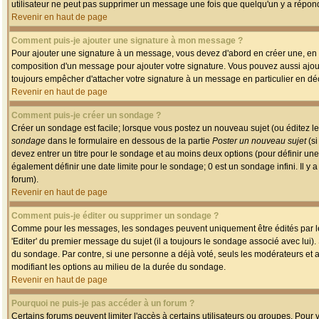
utilisateur ne peut pas supprimer un message une fois que quelqu'un y a répon
Revenir en haut de page
Comment puis-je ajouter une signature à mon message ?
Pour ajouter une signature à un message, vous devez d'abord en créer une, en a
composition d'un message pour ajouter votre signature. Vous pouvez aussi ajout
toujours empêcher d'attacher votre signature à un message en particulier en déc
Revenir en haut de page
Comment puis-je créer un sondage ?
Créer un sondage est facile; lorsque vous postez un nouveau sujet (ou éditez le
sondage
dans le formulaire en dessous de la partie
Poster un nouveau sujet
(si
devez entrer un titre pour le sondage et au moins deux options (pour définir u
également définir une date limite pour le sondage; 0 est un sondage infini. Il y a
forum).
Revenir en haut de page
Comment puis-je éditer ou supprimer un sondage ?
Comme pour les messages, les sondages peuvent uniquement être édités par le p
'Editer' du premier message du sujet (il a toujours le sondage associé avec lui)
du sondage. Par contre, si une personne a déjà voté, seuls les modérateurs et a
modifiant les options au milieu de la durée du sondage.
Revenir en haut de page
Pourquoi ne puis-je pas accéder à un forum ?
Certains forums peuvent limiter l'accès à certains utilisateurs ou groupes. Pour v