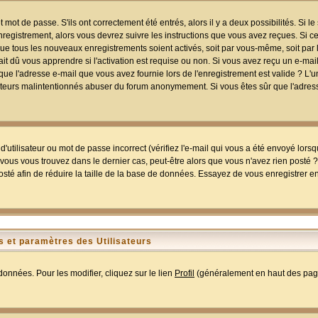
mot de passe. S'ils ont correctement été entrés, alors il y a deux possibilités. Si 
egistrement, alors vous devrez suivre les instructions que vous avez reçues. Si ce 
que tous les nouveaux enregistrements soient activés, soit par vous-même, soit par 
 dû vous apprendre si l'activation est requise ou non. Si vous avez reçu un e-mail,
r que l'adresse e-mail que vous avez fournie lors de l'enregistrement est valide ? L'
tilisateurs malintentionnés abuser du forum anonymement. Si vous êtes sûr que l'adre
utilisateur ou mot de passe incorrect (vérifiez l'e-mail qui vous a été envoyé lors
ous vous trouvez dans le dernier cas, peut-être alors que vous n'avez rien posté ? I
sté afin de réduire la taille de la base de données. Essayez de vous enregistrer e
 et paramètres des Utilisateurs
onnées. Pour les modifier, cliquez sur le lien
Profil
(généralement en haut des page