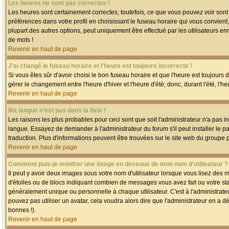
Les heures ne sont pas correctes !
Les heures sont certainement correctes; toutefois, ce que vous pouvez voir sont 
préférences dans votre profil en choisissant le fuseau horaire qui vous convien
plupart des autres options, peut uniquement être effectué par les utilisateurs enr
de mots !
Revenir en haut de page
J'ai changé le fuseau horaire et l'heure est toujours incorrecte !
Si vous êtes sûr d'avoir choisi le bon fuseau horaire et que l'heure est toujours 
gérer le changement entre l'heure d'hiver et l'heure d'été; donc, durant l'été, l'h
Revenir en haut de page
Ma langue n'est pas dans la liste !
Les raisons les plus probables pour ceci sont que soit l'administrateur n'a pas i
langue. Essayez de demander à l'administrateur du forum s'il peut installer le p
traduction. Plus d'informations peuvent être trouvées sur le site web du groupe 
Revenir en haut de page
Comment puis-je montrer une image en dessous de mon nom d'utilisateur ?
Il peut y avoir deux images sous votre nom d'utilisateur lorsque vous lisez des
d'étoiles ou de blocs indiquant combien de messages vous avez fait ou votre st
généralement unique ou personnelle à chaque utilisateur. C'est à l'administrateur
pouvez pas utiliser un avatar, cela voudra alors dire que l'administrateur en a 
bonnes !).
Revenir en haut de page