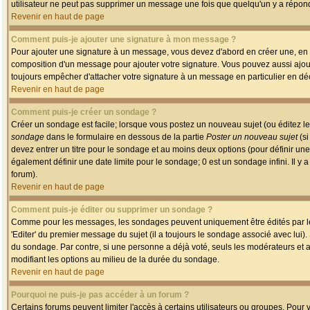
utilisateur ne peut pas supprimer un message une fois que quelqu'un y a répon
Revenir en haut de page
Comment puis-je ajouter une signature à mon message ?
Pour ajouter une signature à un message, vous devez d'abord en créer une, en a
composition d'un message pour ajouter votre signature. Vous pouvez aussi ajout
toujours empêcher d'attacher votre signature à un message en particulier en déc
Revenir en haut de page
Comment puis-je créer un sondage ?
Créer un sondage est facile; lorsque vous postez un nouveau sujet (ou éditez le
sondage
dans le formulaire en dessous de la partie
Poster un nouveau sujet
(si
devez entrer un titre pour le sondage et au moins deux options (pour définir u
également définir une date limite pour le sondage; 0 est un sondage infini. Il y a
forum).
Revenir en haut de page
Comment puis-je éditer ou supprimer un sondage ?
Comme pour les messages, les sondages peuvent uniquement être édités par le p
'Editer' du premier message du sujet (il a toujours le sondage associé avec lui)
du sondage. Par contre, si une personne a déjà voté, seuls les modérateurs et a
modifiant les options au milieu de la durée du sondage.
Revenir en haut de page
Pourquoi ne puis-je pas accéder à un forum ?
Certains forums peuvent limiter l'accès à certains utilisateurs ou groupes. Pour v