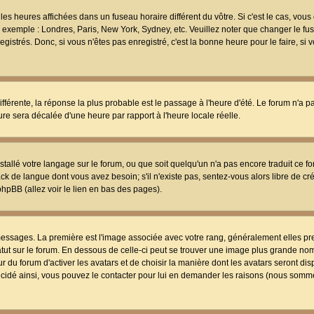
les heures affichées dans un fuseau horaire différent du vôtre. Si c'est le cas, vou
t, exemple : Londres, Paris, New York, Sydney, etc. Veuillez noter que changer le f
egistrés. Donc, si vous n'êtes pas enregistré, c'est la bonne heure pour le faire, si
différente, la réponse la plus probable est le passage à l'heure d'été. Le forum n'a 
eure sera décalée d'une heure par rapport à l'heure locale réelle.
nstallé votre langage sur le forum, ou que soit quelqu'un n'a pas encore traduit ce f
ack de langue dont vous avez besoin; s'il n'existe pas, sentez-vous alors libre de c
phpBB (allez voir le lien en bas des pages).
 messages. La première est l'image associée avec votre rang, généralement elles pr
atut sur le forum. En dessous de celle-ci peut se trouver une image plus grande no
 du forum d'activer les avatars et de choisir la manière dont les avatars seront dis
décidé ainsi, vous pouvez le contacter pour lui en demander les raisons (nous somme