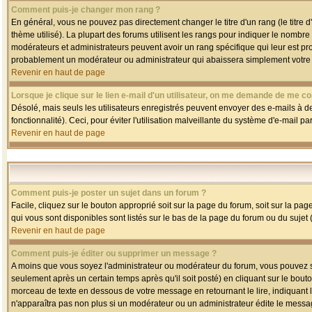
Comment puis-je changer mon rang ?
En général, vous ne pouvez pas directement changer le titre d'un rang (le titre d'
thème utilisé). La plupart des forums utilisent les rangs pour indiquer le nombre
modérateurs et administrateurs peuvent avoir un rang spécifique qui leur est pro
probablement un modérateur ou administrateur qui abaissera simplement votre
Revenir en haut de page
Lorsque je clique sur le lien e-mail d'un utilisateur, on me demande de me co
Désolé, mais seuls les utilisateurs enregistrés peuvent envoyer des e-mails à des
fonctionnalité). Ceci, pour éviter l'utilisation malveillante du système d'e-mail p
Revenir en haut de page
Comment puis-je poster un sujet dans un forum ?
Facile, cliquez sur le bouton approprié soit sur la page du forum, soit sur la pa
qui vous sont disponibles sont listés sur le bas de la page du forum ou du sujet (
Revenir en haut de page
Comment puis-je éditer ou supprimer un message ?
A moins que vous soyez l'administrateur ou modérateur du forum, vous pouvez
seulement après un certain temps après qu'il soit posté) en cliquant sur le bout
morceau de texte en dessous de votre message en retournant le lire, indiquant le
n'apparaîtra pas non plus si un modérateur ou un administrateur édite le message