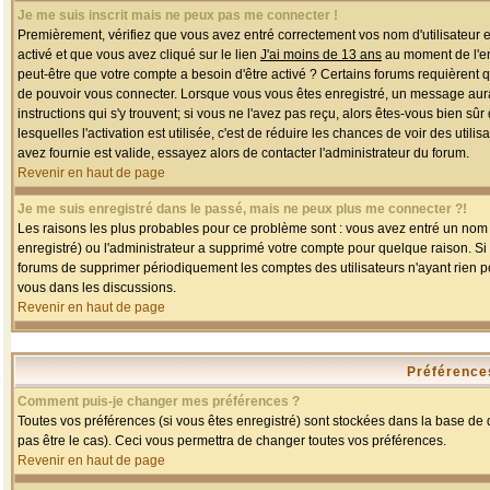
Je me suis inscrit mais ne peux pas me connecter !
Premièrement, vérifiez que vous avez entré correctement vos nom d'utilisateur et 
activé et que vous avez cliqué sur le lien
J'ai moins de 13 ans
au moment de l'enr
peut-être que votre compte a besoin d'être activé ? Certains forums requièrent 
de pouvoir vous connecter. Lorsque vous vous êtes enregistré, un message aurait
instructions qui s'y trouvent; si vous ne l'avez pas reçu, alors êtes-vous bien sû
lesquelles l'activation est utilisée, c'est de réduire les chances de voir des u
avez fournie est valide, essayez alors de contacter l'administrateur du forum.
Revenir en haut de page
Je me suis enregistré dans le passé, mais ne peux plus me connecter ?!
Les raisons les plus probables pour ce problème sont : vous avez entré un nom d'
enregistré) ou l'administrateur a supprimé votre compte pour quelque raison. Si v
forums de supprimer périodiquement les comptes des utilisateurs n'ayant rien po
vous dans les discussions.
Revenir en haut de page
Préférences
Comment puis-je changer mes préférences ?
Toutes vos préférences (si vous êtes enregistré) sont stockées dans la base de d
pas être le cas). Ceci vous permettra de changer toutes vos préférences.
Revenir en haut de page