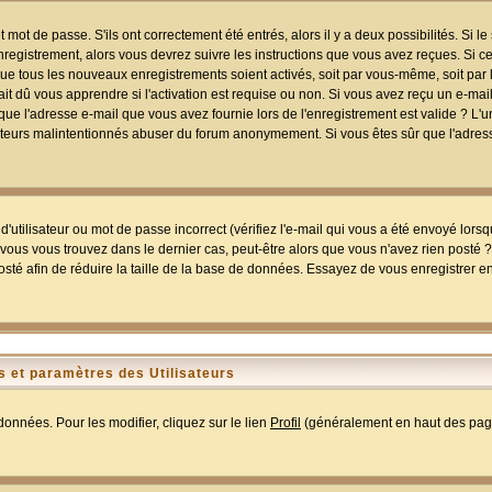
mot de passe. S'ils ont correctement été entrés, alors il y a deux possibilités. Si 
egistrement, alors vous devrez suivre les instructions que vous avez reçues. Si ce 
que tous les nouveaux enregistrements soient activés, soit par vous-même, soit par 
 dû vous apprendre si l'activation est requise ou non. Si vous avez reçu un e-mail,
r que l'adresse e-mail que vous avez fournie lors de l'enregistrement est valide ? L'
tilisateurs malintentionnés abuser du forum anonymement. Si vous êtes sûr que l'adre
utilisateur ou mot de passe incorrect (vérifiez l'e-mail qui vous a été envoyé lors
ous vous trouvez dans le dernier cas, peut-être alors que vous n'avez rien posté ? I
sté afin de réduire la taille de la base de données. Essayez de vous enregistrer e
 et paramètres des Utilisateurs
onnées. Pour les modifier, cliquez sur le lien
Profil
(généralement en haut des page