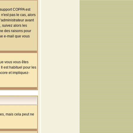
le support COPPA est
n'est pas le cas, alors
l'administrateur avant
 suivez alors les
une des raisons pour
sse e-mail que vous
que vous vous êtes
l est habituel pour les
ncore et impliquez-
s, mais cela peut ne