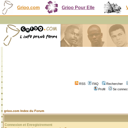
Grioo.com
Grioo Pour Elle
RSS
FAQ
Rechercher
Profil
Se connect
grioo.com Index du Forum
Connexion et Enregistrement