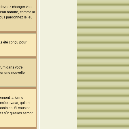
s devriez changer vos
useau horaire, comme la
 vous pardonnez le jeu
pas été conçu pour
orum dans votre
réer une nouvelle
ennent la forme
mmée avatar, qui est
ponibles. Si vous ne
s sûr qu'elles seront