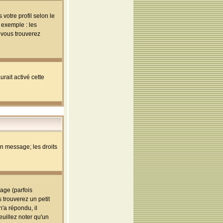
votre profil selon le
 exemple : les
; vous trouverez
rait activé cette
un message; les droits
age (parfois
trouverez un petit
'a répondu, il
euillez noter qu'un