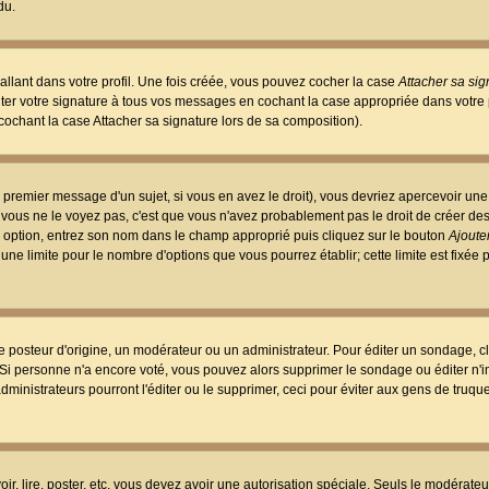
du.
llant dans votre profil. Une fois créée, vous pouvez cocher la case
Attacher sa sig
er votre signature à tous vos messages en cochant la case appropriée dans votre p
ochant la case Attacher sa signature lors de sa composition).
 premier message d'un sujet, si vous en avez le droit), vous devriez apercevoir une
 vous ne le voyez pas, c'est que vous n'avez probablement pas le droit de créer d
ne option, entrez son nom dans le champ approprié puis cliquez sur le bouton
Ajouter
 une limite pour le nombre d'options que vous pourrez établir; cette limite est fixée 
osteur d'origine, un modérateur ou un administrateur. Pour éditer un sondage, cl
. Si personne n'a encore voté, vous pouvez alors supprimer le sondage ou éditer n'
dministrateurs pourront l'éditer ou le supprimer, ceci pour éviter aux gens de truq
oir, lire, poster, etc. vous devez avoir une autorisation spéciale. Seuls le modérateu