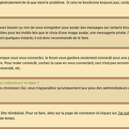
t généralement de là que vient le problème. Si cela ne fonctionne toujours pas, conta
 avez besoin ou non de vous enregistrer pour poster des messages sur certains foru
les pour les invités tels que le choix d'une image avatar, une messagerie privée, l
ment quelques instants; il est donc recommandé de le faire.
orsque vous vous connectez, le forum vous gardera seulement connecté pour une p
utre. Pour rester connecté, cochez la case en vous connectant; ceci n'est pas reco
iversité, etc.
s utilisateurs en ligne ?
ous choisissez
Oui
, vous n'apparaîtrez qu'uniquement aux yeux des administrateur
être réinitialisé. Pour ce faire, allez sur la page de connexion et cliquez sur
J'ai o
 de temps.