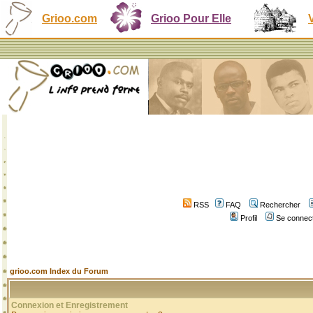
Grioo.com
Grioo Pour Elle
RSS
FAQ
Rechercher
Profil
Se connect
grioo.com Index du Forum
Connexion et Enregistrement