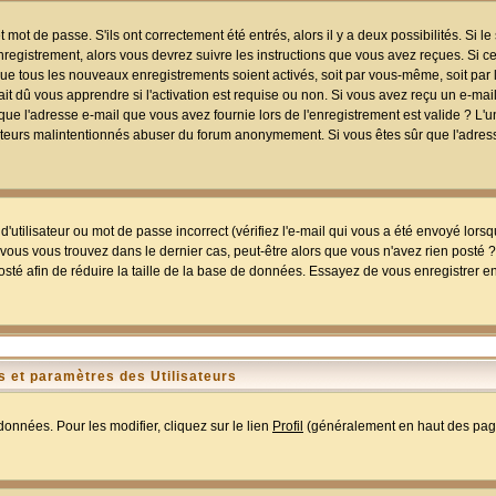
mot de passe. S'ils ont correctement été entrés, alors il y a deux possibilités. Si 
egistrement, alors vous devrez suivre les instructions que vous avez reçues. Si ce 
que tous les nouveaux enregistrements soient activés, soit par vous-même, soit par 
 dû vous apprendre si l'activation est requise ou non. Si vous avez reçu un e-mail,
r que l'adresse e-mail que vous avez fournie lors de l'enregistrement est valide ? L'
tilisateurs malintentionnés abuser du forum anonymement. Si vous êtes sûr que l'adre
utilisateur ou mot de passe incorrect (vérifiez l'e-mail qui vous a été envoyé lors
ous vous trouvez dans le dernier cas, peut-être alors que vous n'avez rien posté ? I
sté afin de réduire la taille de la base de données. Essayez de vous enregistrer e
 et paramètres des Utilisateurs
onnées. Pour les modifier, cliquez sur le lien
Profil
(généralement en haut des page