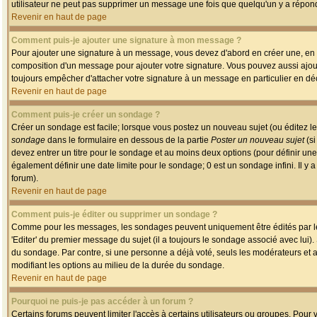
utilisateur ne peut pas supprimer un message une fois que quelqu'un y a répon
Revenir en haut de page
Comment puis-je ajouter une signature à mon message ?
Pour ajouter une signature à un message, vous devez d'abord en créer une, en a
composition d'un message pour ajouter votre signature. Vous pouvez aussi ajout
toujours empêcher d'attacher votre signature à un message en particulier en déc
Revenir en haut de page
Comment puis-je créer un sondage ?
Créer un sondage est facile; lorsque vous postez un nouveau sujet (ou éditez le
sondage
dans le formulaire en dessous de la partie
Poster un nouveau sujet
(si
devez entrer un titre pour le sondage et au moins deux options (pour définir u
également définir une date limite pour le sondage; 0 est un sondage infini. Il y a
forum).
Revenir en haut de page
Comment puis-je éditer ou supprimer un sondage ?
Comme pour les messages, les sondages peuvent uniquement être édités par le p
'Editer' du premier message du sujet (il a toujours le sondage associé avec lui)
du sondage. Par contre, si une personne a déjà voté, seuls les modérateurs et a
modifiant les options au milieu de la durée du sondage.
Revenir en haut de page
Pourquoi ne puis-je pas accéder à un forum ?
Certains forums peuvent limiter l'accès à certains utilisateurs ou groupes. Pour v