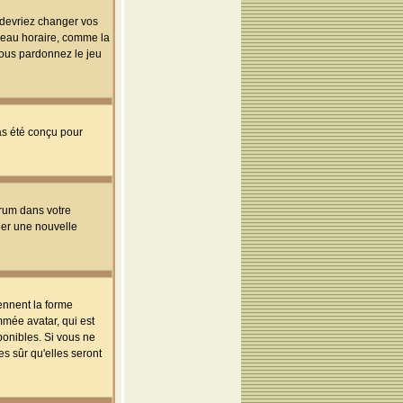
s devriez changer vos
useau horaire, comme la
 vous pardonnez le jeu
pas été conçu pour
orum dans votre
réer une nouvelle
ennent la forme
mmée avatar, qui est
ponibles. Si vous ne
s sûr qu'elles seront