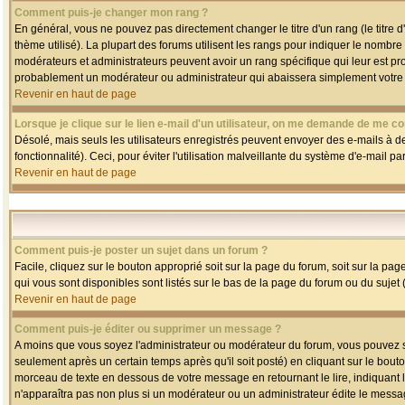
Comment puis-je changer mon rang ?
En général, vous ne pouvez pas directement changer le titre d'un rang (le titre d'
thème utilisé). La plupart des forums utilisent les rangs pour indiquer le nombre
modérateurs et administrateurs peuvent avoir un rang spécifique qui leur est pro
probablement un modérateur ou administrateur qui abaissera simplement votre
Revenir en haut de page
Lorsque je clique sur le lien e-mail d'un utilisateur, on me demande de me co
Désolé, mais seuls les utilisateurs enregistrés peuvent envoyer des e-mails à des
fonctionnalité). Ceci, pour éviter l'utilisation malveillante du système d'e-mail p
Revenir en haut de page
Comment puis-je poster un sujet dans un forum ?
Facile, cliquez sur le bouton approprié soit sur la page du forum, soit sur la pa
qui vous sont disponibles sont listés sur le bas de la page du forum ou du sujet (
Revenir en haut de page
Comment puis-je éditer ou supprimer un message ?
A moins que vous soyez l'administrateur ou modérateur du forum, vous pouvez
seulement après un certain temps après qu'il soit posté) en cliquant sur le bout
morceau de texte en dessous de votre message en retournant le lire, indiquant le
n'apparaîtra pas non plus si un modérateur ou un administrateur édite le message