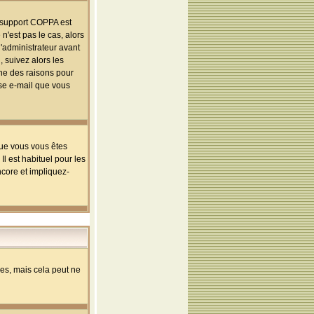
le support COPPA est
n'est pas le cas, alors
l'administrateur avant
 suivez alors les
une des raisons pour
sse e-mail que vous
que vous vous êtes
l est habituel pour les
ncore et impliquez-
s, mais cela peut ne