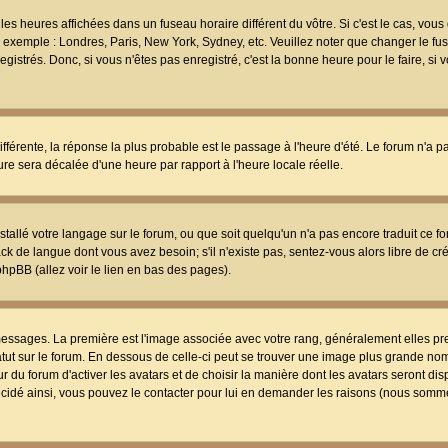
les heures affichées dans un fuseau horaire différent du vôtre. Si c'est le cas, vou
t, exemple : Londres, Paris, New York, Sydney, etc. Veuillez noter que changer le f
egistrés. Donc, si vous n'êtes pas enregistré, c'est la bonne heure pour le faire, si
différente, la réponse la plus probable est le passage à l'heure d'été. Le forum n'a 
eure sera décalée d'une heure par rapport à l'heure locale réelle.
nstallé votre langage sur le forum, ou que soit quelqu'un n'a pas encore traduit ce f
ack de langue dont vous avez besoin; s'il n'existe pas, sentez-vous alors libre de c
phpBB (allez voir le lien en bas des pages).
 messages. La première est l'image associée avec votre rang, généralement elles pr
atut sur le forum. En dessous de celle-ci peut se trouver une image plus grande no
 du forum d'activer les avatars et de choisir la manière dont les avatars seront dis
décidé ainsi, vous pouvez le contacter pour lui en demander les raisons (nous somme