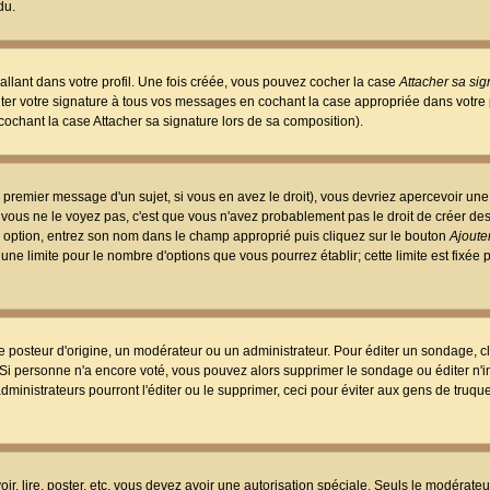
du.
llant dans votre profil. Une fois créée, vous pouvez cocher la case
Attacher sa sig
er votre signature à tous vos messages en cochant la case appropriée dans votre p
ochant la case Attacher sa signature lors de sa composition).
 premier message d'un sujet, si vous en avez le droit), vous devriez apercevoir une
 vous ne le voyez pas, c'est que vous n'avez probablement pas le droit de créer d
ne option, entrez son nom dans le champ approprié puis cliquez sur le bouton
Ajouter
 une limite pour le nombre d'options que vous pourrez établir; cette limite est fixée 
osteur d'origine, un modérateur ou un administrateur. Pour éditer un sondage, cl
. Si personne n'a encore voté, vous pouvez alors supprimer le sondage ou éditer n'
dministrateurs pourront l'éditer ou le supprimer, ceci pour éviter aux gens de truq
oir, lire, poster, etc. vous devez avoir une autorisation spéciale. Seuls le modérateu