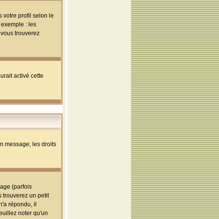
votre profil selon le
 exemple : les
; vous trouverez
rait activé cette
un message; les droits
age (parfois
trouverez un petit
'a répondu, il
euillez noter qu'un