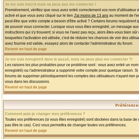
Je me suis inscrit mais ne peux pas me connecter !
Premièrement, vérifiez que vous avez entré correctement vos nom d'utilisateur et 
activé et que vous avez cliqué sur le lien
J'ai moins de 13 ans
au moment de l'enr
peut-être que votre compte a besoin d'être activé ? Certains forums requièrent 
de pouvoir vous connecter. Lorsque vous vous êtes enregistré, un message aurait
instructions qui s'y trouvent; si vous ne l'avez pas reçu, alors êtes-vous bien sû
lesquelles l'activation est utilisée, c'est de réduire les chances de voir des u
avez fournie est valide, essayez alors de contacter l'administrateur du forum.
Revenir en haut de page
Je me suis enregistré dans le passé, mais ne peux plus me connecter ?!
Les raisons les plus probables pour ce problème sont : vous avez entré un nom d'
enregistré) ou l'administrateur a supprimé votre compte pour quelque raison. Si v
forums de supprimer périodiquement les comptes des utilisateurs n'ayant rien po
vous dans les discussions.
Revenir en haut de page
Préférences
Comment puis-je changer mes préférences ?
Toutes vos préférences (si vous êtes enregistré) sont stockées dans la base de d
pas être le cas). Ceci vous permettra de changer toutes vos préférences.
Revenir en haut de page