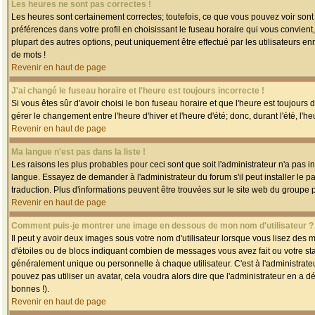
Les heures ne sont pas correctes !
Les heures sont certainement correctes; toutefois, ce que vous pouvez voir sont 
préférences dans votre profil en choisissant le fuseau horaire qui vous convien
plupart des autres options, peut uniquement être effectué par les utilisateurs enr
de mots !
Revenir en haut de page
J'ai changé le fuseau horaire et l'heure est toujours incorrecte !
Si vous êtes sûr d'avoir choisi le bon fuseau horaire et que l'heure est toujours 
gérer le changement entre l'heure d'hiver et l'heure d'été; donc, durant l'été, l'h
Revenir en haut de page
Ma langue n'est pas dans la liste !
Les raisons les plus probables pour ceci sont que soit l'administrateur n'a pas i
langue. Essayez de demander à l'administrateur du forum s'il peut installer le p
traduction. Plus d'informations peuvent être trouvées sur le site web du groupe 
Revenir en haut de page
Comment puis-je montrer une image en dessous de mon nom d'utilisateur ?
Il peut y avoir deux images sous votre nom d'utilisateur lorsque vous lisez des
d'étoiles ou de blocs indiquant combien de messages vous avez fait ou votre st
généralement unique ou personnelle à chaque utilisateur. C'est à l'administrateur
pouvez pas utiliser un avatar, cela voudra alors dire que l'administrateur en a 
bonnes !).
Revenir en haut de page