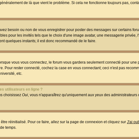
t généralement de là que vient le problème. Si cela ne fonctionne toujours pas, conta
 avez besoin ou non de vous enregistrer pour poster des messages sur certains foru
les pour les invités tels que le choix d'une image avatar, une messagerie privée, l
ment quelques instants; il est donc recommandé de le faire.
orsque vous vous connectez, le forum vous gardera seulement connecté pour une p
utre. Pour rester connecté, cochez la case en vous connectant; ceci n'est pas reco
iversité, etc.
s utilisateurs en ligne ?
ous choisissez
Oui
, vous n'apparaîtrez qu'uniquement aux yeux des administrateur
être réinitialisé. Pour ce faire, allez sur la page de connexion et cliquez sur
J'ai o
 de temps.