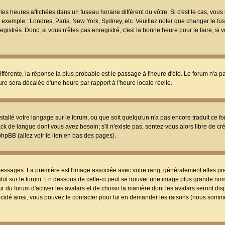
les heures affichées dans un fuseau horaire différent du vôtre. Si c'est le cas, vou
t, exemple : Londres, Paris, New York, Sydney, etc. Veuillez noter que changer le f
egistrés. Donc, si vous n'êtes pas enregistré, c'est la bonne heure pour le faire, si
différente, la réponse la plus probable est le passage à l'heure d'été. Le forum n'a 
eure sera décalée d'une heure par rapport à l'heure locale réelle.
nstallé votre langage sur le forum, ou que soit quelqu'un n'a pas encore traduit ce f
ack de langue dont vous avez besoin; s'il n'existe pas, sentez-vous alors libre de c
phpBB (allez voir le lien en bas des pages).
 messages. La première est l'image associée avec votre rang, généralement elles pr
atut sur le forum. En dessous de celle-ci peut se trouver une image plus grande no
 du forum d'activer les avatars et de choisir la manière dont les avatars seront dis
décidé ainsi, vous pouvez le contacter pour lui en demander les raisons (nous somme