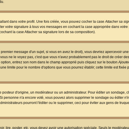
du.
llant dans votre profil. Une fois créée, vous pouvez cocher la case
Attacher sa sig
er votre signature à tous vos messages en cochant la case appropriée dans votre p
ochant la case Attacher sa signature lors de sa composition).
 premier message d'un sujet, si vous en avez le droit), vous devriez apercevoir une
 vous ne le voyez pas, c'est que vous n'avez probablement pas le droit de créer d
ne option, entrez son nom dans le champ approprié puis cliquez sur le bouton
Ajouter
 une limite pour le nombre d'options que vous pourrez établir; cette limite est fixée 
osteur d'origine, un modérateur ou un administrateur. Pour éditer un sondage, cl
. Si personne n'a encore voté, vous pouvez alors supprimer le sondage ou éditer n'
dministrateurs pourront l'éditer ou le supprimer, ceci pour éviter aux gens de truq
oir, lire, poster, etc. vous devez avoir une autorisation spéciale. Seuls le modérateu