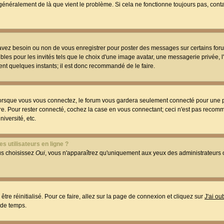
t généralement de là que vient le problème. Si cela ne fonctionne toujours pas, conta
 avez besoin ou non de vous enregistrer pour poster des messages sur certains foru
les pour les invités tels que le choix d'une image avatar, une messagerie privée, l
ment quelques instants; il est donc recommandé de le faire.
orsque vous vous connectez, le forum vous gardera seulement connecté pour une p
utre. Pour rester connecté, cochez la case en vous connectant; ceci n'est pas reco
iversité, etc.
s utilisateurs en ligne ?
ous choisissez
Oui
, vous n'apparaîtrez qu'uniquement aux yeux des administrateur
être réinitialisé. Pour ce faire, allez sur la page de connexion et cliquez sur
J'ai o
 de temps.