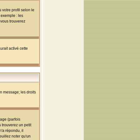
votre profil selon le
 exemple : les
; vous trouverez
rait activé cette
un message; les droits
age (parfois
trouverez un petit
'a répondu, il
euillez noter qu'un