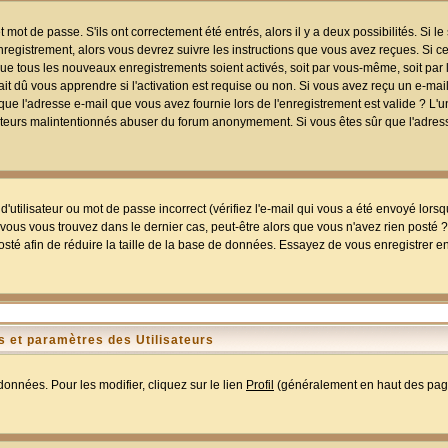
mot de passe. S'ils ont correctement été entrés, alors il y a deux possibilités. Si 
egistrement, alors vous devrez suivre les instructions que vous avez reçues. Si ce 
que tous les nouveaux enregistrements soient activés, soit par vous-même, soit par 
 dû vous apprendre si l'activation est requise ou non. Si vous avez reçu un e-mail,
r que l'adresse e-mail que vous avez fournie lors de l'enregistrement est valide ? L'
tilisateurs malintentionnés abuser du forum anonymement. Si vous êtes sûr que l'adre
utilisateur ou mot de passe incorrect (vérifiez l'e-mail qui vous a été envoyé lors
ous vous trouvez dans le dernier cas, peut-être alors que vous n'avez rien posté ? I
sté afin de réduire la taille de la base de données. Essayez de vous enregistrer e
 et paramètres des Utilisateurs
onnées. Pour les modifier, cliquez sur le lien
Profil
(généralement en haut des page