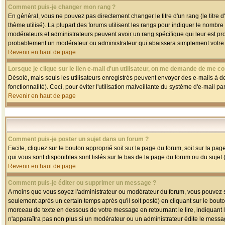
Comment puis-je changer mon rang ?
En général, vous ne pouvez pas directement changer le titre d'un rang (le titre d'
thème utilisé). La plupart des forums utilisent les rangs pour indiquer le nombre
modérateurs et administrateurs peuvent avoir un rang spécifique qui leur est pro
probablement un modérateur ou administrateur qui abaissera simplement votre
Revenir en haut de page
Lorsque je clique sur le lien e-mail d'un utilisateur, on me demande de me co
Désolé, mais seuls les utilisateurs enregistrés peuvent envoyer des e-mails à des
fonctionnalité). Ceci, pour éviter l'utilisation malveillante du système d'e-mail p
Revenir en haut de page
Comment puis-je poster un sujet dans un forum ?
Facile, cliquez sur le bouton approprié soit sur la page du forum, soit sur la pa
qui vous sont disponibles sont listés sur le bas de la page du forum ou du sujet (
Revenir en haut de page
Comment puis-je éditer ou supprimer un message ?
A moins que vous soyez l'administrateur ou modérateur du forum, vous pouvez
seulement après un certain temps après qu'il soit posté) en cliquant sur le bout
morceau de texte en dessous de votre message en retournant le lire, indiquant le
n'apparaîtra pas non plus si un modérateur ou un administrateur édite le message