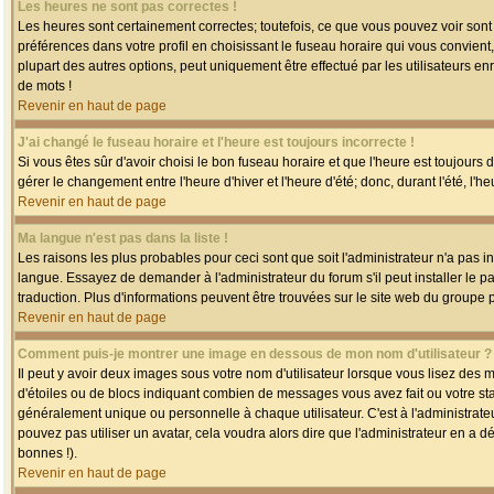
Les heures ne sont pas correctes !
Les heures sont certainement correctes; toutefois, ce que vous pouvez voir sont 
préférences dans votre profil en choisissant le fuseau horaire qui vous convien
plupart des autres options, peut uniquement être effectué par les utilisateurs enr
de mots !
Revenir en haut de page
J'ai changé le fuseau horaire et l'heure est toujours incorrecte !
Si vous êtes sûr d'avoir choisi le bon fuseau horaire et que l'heure est toujours 
gérer le changement entre l'heure d'hiver et l'heure d'été; donc, durant l'été, l'h
Revenir en haut de page
Ma langue n'est pas dans la liste !
Les raisons les plus probables pour ceci sont que soit l'administrateur n'a pas i
langue. Essayez de demander à l'administrateur du forum s'il peut installer le p
traduction. Plus d'informations peuvent être trouvées sur le site web du groupe 
Revenir en haut de page
Comment puis-je montrer une image en dessous de mon nom d'utilisateur ?
Il peut y avoir deux images sous votre nom d'utilisateur lorsque vous lisez des
d'étoiles ou de blocs indiquant combien de messages vous avez fait ou votre st
généralement unique ou personnelle à chaque utilisateur. C'est à l'administrateur
pouvez pas utiliser un avatar, cela voudra alors dire que l'administrateur en a 
bonnes !).
Revenir en haut de page