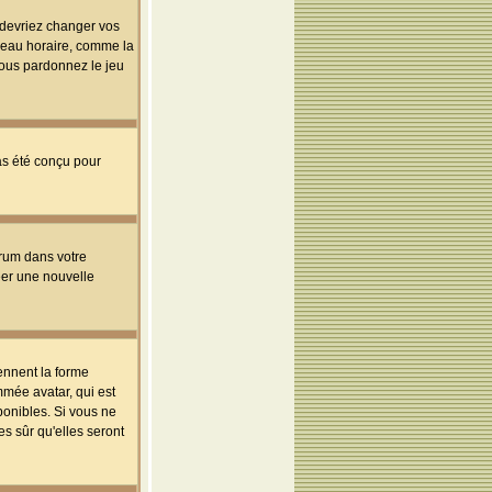
s devriez changer vos
useau horaire, comme la
 vous pardonnez le jeu
pas été conçu pour
orum dans votre
réer une nouvelle
ennent la forme
mmée avatar, qui est
ponibles. Si vous ne
s sûr qu'elles seront