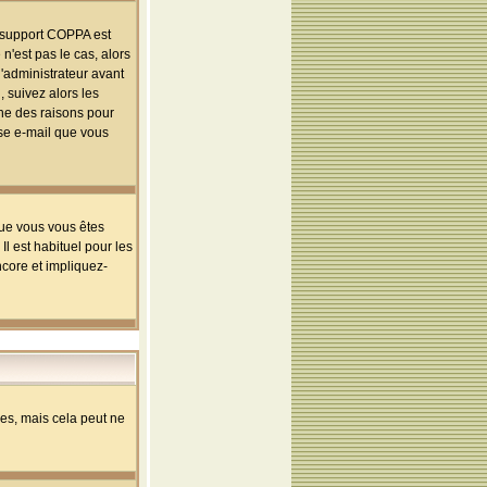
le support COPPA est
n'est pas le cas, alors
l'administrateur avant
 suivez alors les
une des raisons pour
sse e-mail que vous
que vous vous êtes
l est habituel pour les
ncore et impliquez-
s, mais cela peut ne