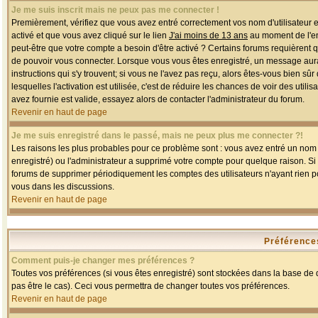
Je me suis inscrit mais ne peux pas me connecter !
Premièrement, vérifiez que vous avez entré correctement vos nom d'utilisateur et 
activé et que vous avez cliqué sur le lien
J'ai moins de 13 ans
au moment de l'enr
peut-être que votre compte a besoin d'être activé ? Certains forums requièrent 
de pouvoir vous connecter. Lorsque vous vous êtes enregistré, un message aurait
instructions qui s'y trouvent; si vous ne l'avez pas reçu, alors êtes-vous bien sû
lesquelles l'activation est utilisée, c'est de réduire les chances de voir des u
avez fournie est valide, essayez alors de contacter l'administrateur du forum.
Revenir en haut de page
Je me suis enregistré dans le passé, mais ne peux plus me connecter ?!
Les raisons les plus probables pour ce problème sont : vous avez entré un nom d'
enregistré) ou l'administrateur a supprimé votre compte pour quelque raison. Si v
forums de supprimer périodiquement les comptes des utilisateurs n'ayant rien po
vous dans les discussions.
Revenir en haut de page
Préférences
Comment puis-je changer mes préférences ?
Toutes vos préférences (si vous êtes enregistré) sont stockées dans la base de d
pas être le cas). Ceci vous permettra de changer toutes vos préférences.
Revenir en haut de page