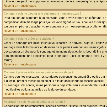
utilisateur ne peut pas supprimer un message une fois que quelqu'un y a répon
Revenir en haut de page
Comment puis-je ajouter une signature à mon message ?
Pour ajouter une signature à un message, vous devez d'abord en créer une, en a
composition d'un message pour ajouter votre signature. Vous pouvez aussi ajout
toujours empêcher d'attacher votre signature à un message en particulier en déc
Revenir en haut de page
Comment puis-je créer un sondage ?
Créer un sondage est facile; lorsque vous postez un nouveau sujet (ou éditez le
sondage
dans le formulaire en dessous de la partie
Poster un nouveau sujet
(si
devez entrer un titre pour le sondage et au moins deux options (pour définir u
également définir une date limite pour le sondage; 0 est un sondage infini. Il y a
forum).
Revenir en haut de page
Comment puis-je éditer ou supprimer un sondage ?
Comme pour les messages, les sondages peuvent uniquement être édités par le p
'Editer' du premier message du sujet (il a toujours le sondage associé avec lui)
du sondage. Par contre, si une personne a déjà voté, seuls les modérateurs et a
modifiant les options au milieu de la durée du sondage.
Revenir en haut de page
Pourquoi ne puis-je pas accéder à un forum ?
Certains forums peuvent limiter l'accès à certains utilisateurs ou groupes. Pour v