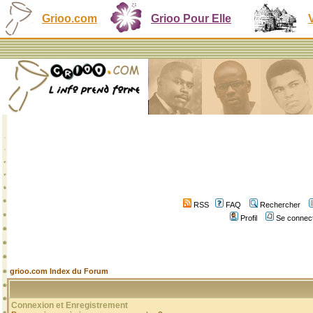
Grioo.com
Grioo Pour Elle
RSS
FAQ
Rechercher
Profil
Se connect
grioo.com Index du Forum
Connexion et Enregistrement