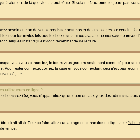
t généralement de là que vient le problème. Si cela ne fonctionne toujours pas, conta
 avez besoin ou non de vous enregistrer pour poster des messages sur certains foru
les pour les invités tels que le choix d'une image avatar, une messagerie privée, l
ment quelques instants; il est donc recommandé de le faire.
orsque vous vous connectez, le forum vous gardera seulement connecté pour une p
utre. Pour rester connecté, cochez la case en vous connectant; ceci n'est pas reco
iversité, etc.
s utilisateurs en ligne ?
ous choisissez
Oui
, vous n'apparaîtrez qu'uniquement aux yeux des administrateur
être réinitialisé. Pour ce faire, allez sur la page de connexion et cliquez sur
J'ai o
 de temps.