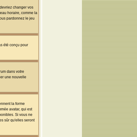
s devriez changer vos
useau horaire, comme la
 vous pardonnez le jeu
pas été conçu pour
orum dans votre
réer une nouvelle
ennent la forme
mmée avatar, qui est
ponibles. Si vous ne
s sûr qu'elles seront