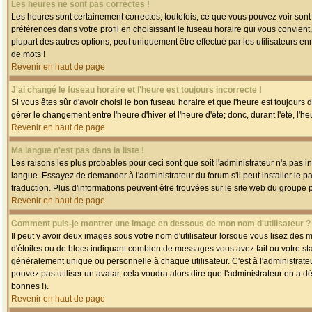
Les heures ne sont pas correctes !
Les heures sont certainement correctes; toutefois, ce que vous pouvez voir sont 
préférences dans votre profil en choisissant le fuseau horaire qui vous convien
plupart des autres options, peut uniquement être effectué par les utilisateurs enr
de mots !
Revenir en haut de page
J'ai changé le fuseau horaire et l'heure est toujours incorrecte !
Si vous êtes sûr d'avoir choisi le bon fuseau horaire et que l'heure est toujours 
gérer le changement entre l'heure d'hiver et l'heure d'été; donc, durant l'été, l'h
Revenir en haut de page
Ma langue n'est pas dans la liste !
Les raisons les plus probables pour ceci sont que soit l'administrateur n'a pas i
langue. Essayez de demander à l'administrateur du forum s'il peut installer le p
traduction. Plus d'informations peuvent être trouvées sur le site web du groupe 
Revenir en haut de page
Comment puis-je montrer une image en dessous de mon nom d'utilisateur ?
Il peut y avoir deux images sous votre nom d'utilisateur lorsque vous lisez des
d'étoiles ou de blocs indiquant combien de messages vous avez fait ou votre st
généralement unique ou personnelle à chaque utilisateur. C'est à l'administrateur
pouvez pas utiliser un avatar, cela voudra alors dire que l'administrateur en a 
bonnes !).
Revenir en haut de page