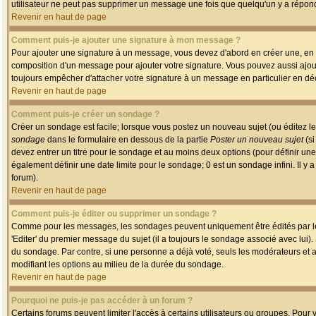
utilisateur ne peut pas supprimer un message une fois que quelqu'un y a répon
Revenir en haut de page
Comment puis-je ajouter une signature à mon message ?
Pour ajouter une signature à un message, vous devez d'abord en créer une, en a
composition d'un message pour ajouter votre signature. Vous pouvez aussi ajout
toujours empêcher d'attacher votre signature à un message en particulier en déc
Revenir en haut de page
Comment puis-je créer un sondage ?
Créer un sondage est facile; lorsque vous postez un nouveau sujet (ou éditez le
sondage
dans le formulaire en dessous de la partie
Poster un nouveau sujet
(si
devez entrer un titre pour le sondage et au moins deux options (pour définir u
également définir une date limite pour le sondage; 0 est un sondage infini. Il y a
forum).
Revenir en haut de page
Comment puis-je éditer ou supprimer un sondage ?
Comme pour les messages, les sondages peuvent uniquement être édités par le p
'Editer' du premier message du sujet (il a toujours le sondage associé avec lui)
du sondage. Par contre, si une personne a déjà voté, seuls les modérateurs et a
modifiant les options au milieu de la durée du sondage.
Revenir en haut de page
Pourquoi ne puis-je pas accéder à un forum ?
Certains forums peuvent limiter l'accès à certains utilisateurs ou groupes. Pour v