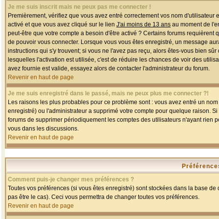
Je me suis inscrit mais ne peux pas me connecter !
Premièrement, vérifiez que vous avez entré correctement vos nom d'utilisateur et 
activé et que vous avez cliqué sur le lien
J'ai moins de 13 ans
au moment de l'enr
peut-être que votre compte a besoin d'être activé ? Certains forums requièrent 
de pouvoir vous connecter. Lorsque vous vous êtes enregistré, un message aurait
instructions qui s'y trouvent; si vous ne l'avez pas reçu, alors êtes-vous bien sû
lesquelles l'activation est utilisée, c'est de réduire les chances de voir des u
avez fournie est valide, essayez alors de contacter l'administrateur du forum.
Revenir en haut de page
Je me suis enregistré dans le passé, mais ne peux plus me connecter ?!
Les raisons les plus probables pour ce problème sont : vous avez entré un nom d'
enregistré) ou l'administrateur a supprimé votre compte pour quelque raison. Si v
forums de supprimer périodiquement les comptes des utilisateurs n'ayant rien po
vous dans les discussions.
Revenir en haut de page
Préférences
Comment puis-je changer mes préférences ?
Toutes vos préférences (si vous êtes enregistré) sont stockées dans la base de d
pas être le cas). Ceci vous permettra de changer toutes vos préférences.
Revenir en haut de page