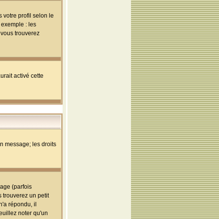
votre profil selon le
 exemple : les
; vous trouverez
rait activé cette
un message; les droits
age (parfois
trouverez un petit
'a répondu, il
euillez noter qu'un