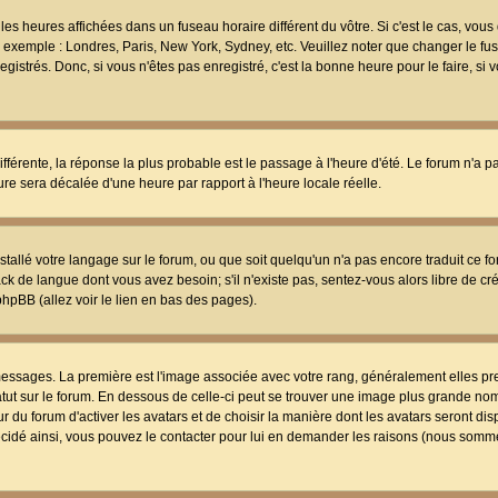
les heures affichées dans un fuseau horaire différent du vôtre. Si c'est le cas, vou
t, exemple : Londres, Paris, New York, Sydney, etc. Veuillez noter que changer le f
egistrés. Donc, si vous n'êtes pas enregistré, c'est la bonne heure pour le faire, si
différente, la réponse la plus probable est le passage à l'heure d'été. Le forum n'a 
eure sera décalée d'une heure par rapport à l'heure locale réelle.
nstallé votre langage sur le forum, ou que soit quelqu'un n'a pas encore traduit ce f
ack de langue dont vous avez besoin; s'il n'existe pas, sentez-vous alors libre de c
phpBB (allez voir le lien en bas des pages).
 messages. La première est l'image associée avec votre rang, généralement elles pr
atut sur le forum. En dessous de celle-ci peut se trouver une image plus grande no
 du forum d'activer les avatars et de choisir la manière dont les avatars seront dis
décidé ainsi, vous pouvez le contacter pour lui en demander les raisons (nous somme