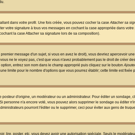
du.
llant dans votre profil. Une fois créée, vous pouvez cocher la case
Attacher sa sig
er votre signature à tous vos messages en cochant la case appropriée dans votre p
ochant la case Attacher sa signature lors de sa composition).
 premier message d'un sujet, si vous en avez le droit), vous devriez apercevoir une
 vous ne le voyez pas, c'est que vous n'avez probablement pas le droit de créer d
ne option, entrez son nom dans le champ approprié puis cliquez sur le bouton
Ajouter
 une limite pour le nombre d'options que vous pourrez établir; cette limite est fixée 
osteur d'origine, un modérateur ou un administrateur. Pour éditer un sondage, cl
. Si personne n'a encore voté, vous pouvez alors supprimer le sondage ou éditer n'
dministrateurs pourront l'éditer ou le supprimer, ceci pour éviter aux gens de truq
oir, lire, poster, etc. vous devez avoir une autorisation spéciale. Seuls le modérateu