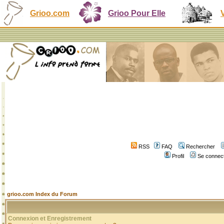
Grioo.com
Grioo Pour Elle
RSS
FAQ
Rechercher
Profil
Se connect
grioo.com Index du Forum
Connexion et Enregistrement