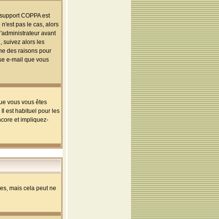
le support COPPA est
n'est pas le cas, alors
l'administrateur avant
 suivez alors les
une des raisons pour
sse e-mail que vous
que vous vous êtes
l est habituel pour les
ncore et impliquez-
s, mais cela peut ne