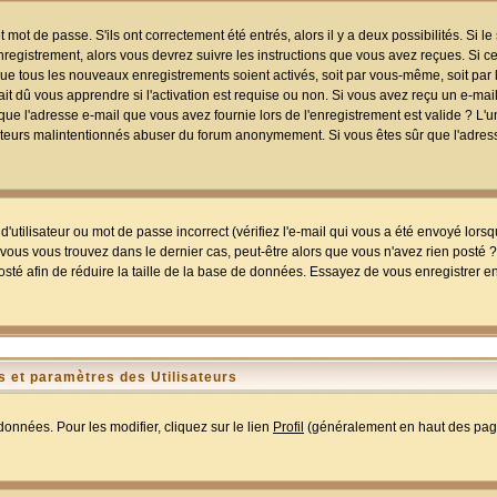
mot de passe. S'ils ont correctement été entrés, alors il y a deux possibilités. Si 
egistrement, alors vous devrez suivre les instructions que vous avez reçues. Si ce 
que tous les nouveaux enregistrements soient activés, soit par vous-même, soit par 
 dû vous apprendre si l'activation est requise ou non. Si vous avez reçu un e-mail,
r que l'adresse e-mail que vous avez fournie lors de l'enregistrement est valide ? L'
tilisateurs malintentionnés abuser du forum anonymement. Si vous êtes sûr que l'adre
utilisateur ou mot de passe incorrect (vérifiez l'e-mail qui vous a été envoyé lors
ous vous trouvez dans le dernier cas, peut-être alors que vous n'avez rien posté ? I
sté afin de réduire la taille de la base de données. Essayez de vous enregistrer e
 et paramètres des Utilisateurs
onnées. Pour les modifier, cliquez sur le lien
Profil
(généralement en haut des page