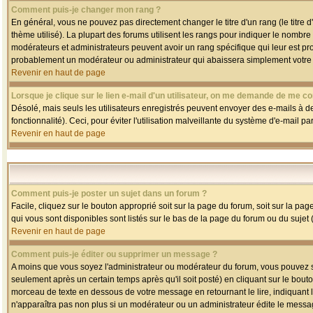
Comment puis-je changer mon rang ?
En général, vous ne pouvez pas directement changer le titre d'un rang (le titre d'
thème utilisé). La plupart des forums utilisent les rangs pour indiquer le nombre
modérateurs et administrateurs peuvent avoir un rang spécifique qui leur est pro
probablement un modérateur ou administrateur qui abaissera simplement votre
Revenir en haut de page
Lorsque je clique sur le lien e-mail d'un utilisateur, on me demande de me co
Désolé, mais seuls les utilisateurs enregistrés peuvent envoyer des e-mails à des
fonctionnalité). Ceci, pour éviter l'utilisation malveillante du système d'e-mail p
Revenir en haut de page
Comment puis-je poster un sujet dans un forum ?
Facile, cliquez sur le bouton approprié soit sur la page du forum, soit sur la pa
qui vous sont disponibles sont listés sur le bas de la page du forum ou du sujet (
Revenir en haut de page
Comment puis-je éditer ou supprimer un message ?
A moins que vous soyez l'administrateur ou modérateur du forum, vous pouvez
seulement après un certain temps après qu'il soit posté) en cliquant sur le bout
morceau de texte en dessous de votre message en retournant le lire, indiquant le
n'apparaîtra pas non plus si un modérateur ou un administrateur édite le message