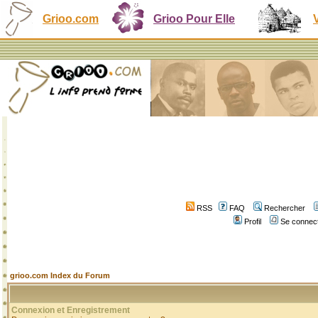
Grioo.com
Grioo Pour Elle
RSS
FAQ
Rechercher
Profil
Se connect
grioo.com Index du Forum
Connexion et Enregistrement