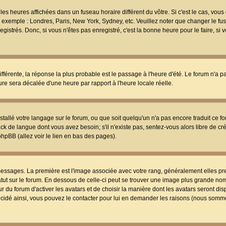
les heures affichées dans un fuseau horaire différent du vôtre. Si c'est le cas, vou
t, exemple : Londres, Paris, New York, Sydney, etc. Veuillez noter que changer le f
egistrés. Donc, si vous n'êtes pas enregistré, c'est la bonne heure pour le faire, si
différente, la réponse la plus probable est le passage à l'heure d'été. Le forum n'a 
eure sera décalée d'une heure par rapport à l'heure locale réelle.
nstallé votre langage sur le forum, ou que soit quelqu'un n'a pas encore traduit ce f
ack de langue dont vous avez besoin; s'il n'existe pas, sentez-vous alors libre de c
phpBB (allez voir le lien en bas des pages).
 messages. La première est l'image associée avec votre rang, généralement elles pr
atut sur le forum. En dessous de celle-ci peut se trouver une image plus grande no
 du forum d'activer les avatars et de choisir la manière dont les avatars seront dis
décidé ainsi, vous pouvez le contacter pour lui en demander les raisons (nous somme