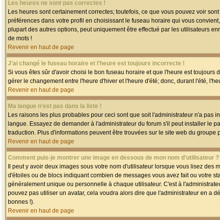
Les heures ne sont pas correctes !
Les heures sont certainement correctes; toutefois, ce que vous pouvez voir sont 
préférences dans votre profil en choisissant le fuseau horaire qui vous convien
plupart des autres options, peut uniquement être effectué par les utilisateurs enr
de mots !
Revenir en haut de page
J'ai changé le fuseau horaire et l'heure est toujours incorrecte !
Si vous êtes sûr d'avoir choisi le bon fuseau horaire et que l'heure est toujours 
gérer le changement entre l'heure d'hiver et l'heure d'été; donc, durant l'été, l'h
Revenir en haut de page
Ma langue n'est pas dans la liste !
Les raisons les plus probables pour ceci sont que soit l'administrateur n'a pas i
langue. Essayez de demander à l'administrateur du forum s'il peut installer le p
traduction. Plus d'informations peuvent être trouvées sur le site web du groupe 
Revenir en haut de page
Comment puis-je montrer une image en dessous de mon nom d'utilisateur ?
Il peut y avoir deux images sous votre nom d'utilisateur lorsque vous lisez des
d'étoiles ou de blocs indiquant combien de messages vous avez fait ou votre st
généralement unique ou personnelle à chaque utilisateur. C'est à l'administrateur
pouvez pas utiliser un avatar, cela voudra alors dire que l'administrateur en a 
bonnes !).
Revenir en haut de page