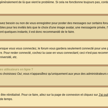
t généralement de là que vient le problème. Si cela ne fonctionne toujours pas, conta
 avez besoin ou non de vous enregistrer pour poster des messages sur certains foru
les pour les invités tels que le choix d'une image avatar, une messagerie privée, l
ment quelques instants; il est donc recommandé de le faire.
orsque vous vous connectez, le forum vous gardera seulement connecté pour une p
utre. Pour rester connecté, cochez la case en vous connectant; ceci n'est pas reco
iversité, etc.
s utilisateurs en ligne ?
ous choisissez
Oui
, vous n'apparaîtrez qu'uniquement aux yeux des administrateur
être réinitialisé. Pour ce faire, allez sur la page de connexion et cliquez sur
J'ai o
 de temps.