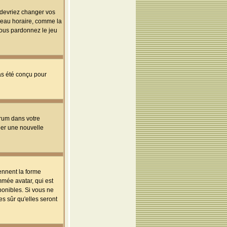
s devriez changer vos
useau horaire, comme la
 vous pardonnez le jeu
pas été conçu pour
orum dans votre
réer une nouvelle
ennent la forme
mmée avatar, qui est
ponibles. Si vous ne
s sûr qu'elles seront