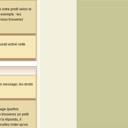
votre profil selon le
 exemple : les
; vous trouverez
rait activé cette
un message; les droits
age (parfois
trouverez un petit
'a répondu, il
euillez noter qu'un