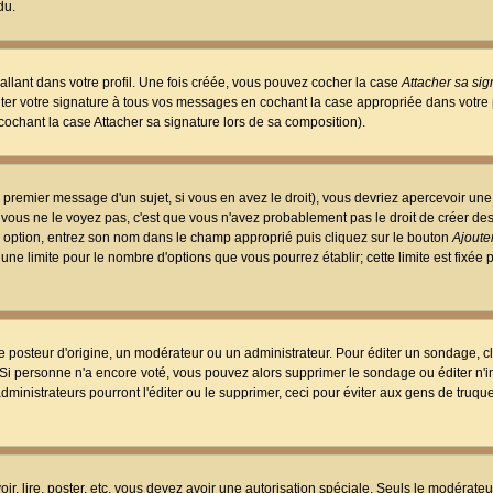
du.
llant dans votre profil. Une fois créée, vous pouvez cocher la case
Attacher sa sig
er votre signature à tous vos messages en cochant la case appropriée dans votre p
ochant la case Attacher sa signature lors de sa composition).
 premier message d'un sujet, si vous en avez le droit), vous devriez apercevoir une
 vous ne le voyez pas, c'est que vous n'avez probablement pas le droit de créer d
ne option, entrez son nom dans le champ approprié puis cliquez sur le bouton
Ajouter
 une limite pour le nombre d'options que vous pourrez établir; cette limite est fixée 
osteur d'origine, un modérateur ou un administrateur. Pour éditer un sondage, cl
. Si personne n'a encore voté, vous pouvez alors supprimer le sondage ou éditer n'
dministrateurs pourront l'éditer ou le supprimer, ceci pour éviter aux gens de truq
oir, lire, poster, etc. vous devez avoir une autorisation spéciale. Seuls le modérateu