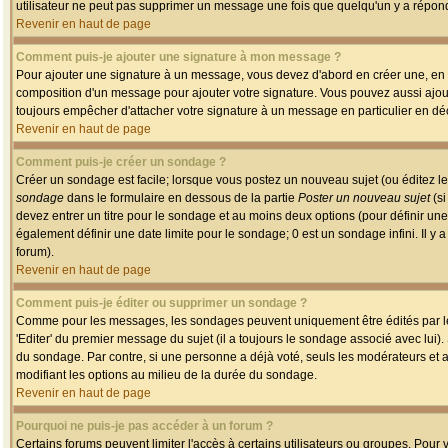
utilisateur ne peut pas supprimer un message une fois que quelqu'un y a répon
Revenir en haut de page
Comment puis-je ajouter une signature à mon message ?
Pour ajouter une signature à un message, vous devez d'abord en créer une, en a
composition d'un message pour ajouter votre signature. Vous pouvez aussi ajout
toujours empêcher d'attacher votre signature à un message en particulier en déc
Revenir en haut de page
Comment puis-je créer un sondage ?
Créer un sondage est facile; lorsque vous postez un nouveau sujet (ou éditez le
sondage
dans le formulaire en dessous de la partie
Poster un nouveau sujet
(si
devez entrer un titre pour le sondage et au moins deux options (pour définir u
également définir une date limite pour le sondage; 0 est un sondage infini. Il y a
forum).
Revenir en haut de page
Comment puis-je éditer ou supprimer un sondage ?
Comme pour les messages, les sondages peuvent uniquement être édités par le p
'Editer' du premier message du sujet (il a toujours le sondage associé avec lui)
du sondage. Par contre, si une personne a déjà voté, seuls les modérateurs et a
modifiant les options au milieu de la durée du sondage.
Revenir en haut de page
Pourquoi ne puis-je pas accéder à un forum ?
Certains forums peuvent limiter l'accès à certains utilisateurs ou groupes. Pour v