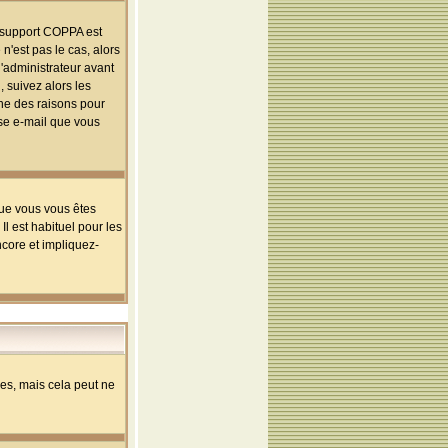
le support COPPA est
n'est pas le cas, alors
l'administrateur avant
 suivez alors les
une des raisons pour
sse e-mail que vous
que vous vous êtes
l est habituel pour les
ncore et impliquez-
s, mais cela peut ne