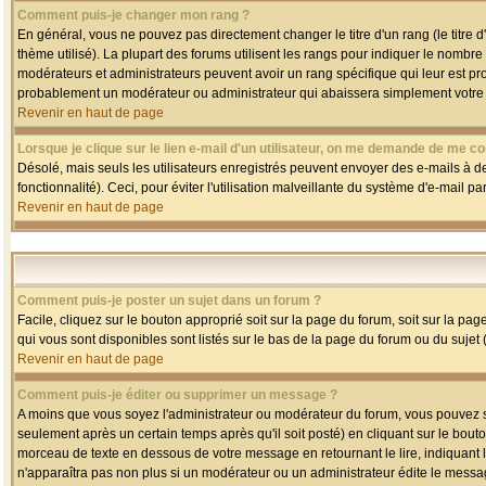
Comment puis-je changer mon rang ?
En général, vous ne pouvez pas directement changer le titre d'un rang (le titre d'
thème utilisé). La plupart des forums utilisent les rangs pour indiquer le nombre
modérateurs et administrateurs peuvent avoir un rang spécifique qui leur est pro
probablement un modérateur ou administrateur qui abaissera simplement votre
Revenir en haut de page
Lorsque je clique sur le lien e-mail d'un utilisateur, on me demande de me co
Désolé, mais seuls les utilisateurs enregistrés peuvent envoyer des e-mails à des
fonctionnalité). Ceci, pour éviter l'utilisation malveillante du système d'e-mail p
Revenir en haut de page
Comment puis-je poster un sujet dans un forum ?
Facile, cliquez sur le bouton approprié soit sur la page du forum, soit sur la pa
qui vous sont disponibles sont listés sur le bas de la page du forum ou du sujet (
Revenir en haut de page
Comment puis-je éditer ou supprimer un message ?
A moins que vous soyez l'administrateur ou modérateur du forum, vous pouvez
seulement après un certain temps après qu'il soit posté) en cliquant sur le bout
morceau de texte en dessous de votre message en retournant le lire, indiquant le
n'apparaîtra pas non plus si un modérateur ou un administrateur édite le message