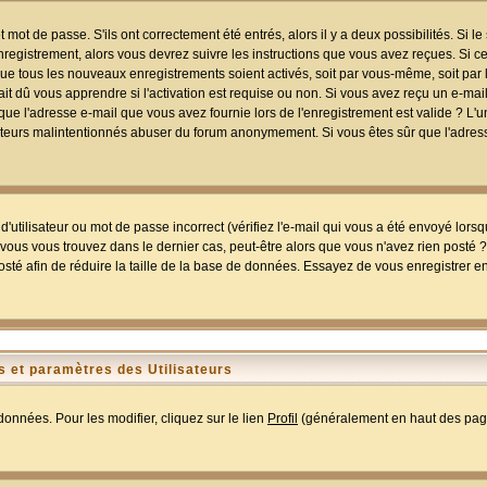
mot de passe. S'ils ont correctement été entrés, alors il y a deux possibilités. Si 
egistrement, alors vous devrez suivre les instructions que vous avez reçues. Si ce 
que tous les nouveaux enregistrements soient activés, soit par vous-même, soit par 
 dû vous apprendre si l'activation est requise ou non. Si vous avez reçu un e-mail,
r que l'adresse e-mail que vous avez fournie lors de l'enregistrement est valide ? L'
tilisateurs malintentionnés abuser du forum anonymement. Si vous êtes sûr que l'adre
utilisateur ou mot de passe incorrect (vérifiez l'e-mail qui vous a été envoyé lors
ous vous trouvez dans le dernier cas, peut-être alors que vous n'avez rien posté ? I
sté afin de réduire la taille de la base de données. Essayez de vous enregistrer e
 et paramètres des Utilisateurs
onnées. Pour les modifier, cliquez sur le lien
Profil
(généralement en haut des page