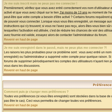
Je me suis inscrit mais ne peux pas me connecter !
Premièrement, vérifiez que vous avez entré correctement vos nom d'utilisateur et 
activé et que vous avez cliqué sur le lien
J'ai moins de 13 ans
au moment de l'enr
peut-être que votre compte a besoin d'être activé ? Certains forums requièrent 
de pouvoir vous connecter. Lorsque vous vous êtes enregistré, un message aurait
instructions qui s'y trouvent; si vous ne l'avez pas reçu, alors êtes-vous bien sû
lesquelles l'activation est utilisée, c'est de réduire les chances de voir des u
avez fournie est valide, essayez alors de contacter l'administrateur du forum.
Revenir en haut de page
Je me suis enregistré dans le passé, mais ne peux plus me connecter ?!
Les raisons les plus probables pour ce problème sont : vous avez entré un nom d'
enregistré) ou l'administrateur a supprimé votre compte pour quelque raison. Si v
forums de supprimer périodiquement les comptes des utilisateurs n'ayant rien po
vous dans les discussions.
Revenir en haut de page
Préférences
Comment puis-je changer mes préférences ?
Toutes vos préférences (si vous êtes enregistré) sont stockées dans la base de d
pas être le cas). Ceci vous permettra de changer toutes vos préférences.
Revenir en haut de page