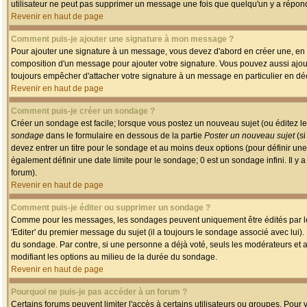
utilisateur ne peut pas supprimer un message une fois que quelqu'un y a répon
Revenir en haut de page
Comment puis-je ajouter une signature à mon message ?
Pour ajouter une signature à un message, vous devez d'abord en créer une, en a
composition d'un message pour ajouter votre signature. Vous pouvez aussi ajout
toujours empêcher d'attacher votre signature à un message en particulier en déc
Revenir en haut de page
Comment puis-je créer un sondage ?
Créer un sondage est facile; lorsque vous postez un nouveau sujet (ou éditez le
sondage
dans le formulaire en dessous de la partie
Poster un nouveau sujet
(si
devez entrer un titre pour le sondage et au moins deux options (pour définir u
également définir une date limite pour le sondage; 0 est un sondage infini. Il y a
forum).
Revenir en haut de page
Comment puis-je éditer ou supprimer un sondage ?
Comme pour les messages, les sondages peuvent uniquement être édités par le p
'Editer' du premier message du sujet (il a toujours le sondage associé avec lui)
du sondage. Par contre, si une personne a déjà voté, seuls les modérateurs et a
modifiant les options au milieu de la durée du sondage.
Revenir en haut de page
Pourquoi ne puis-je pas accéder à un forum ?
Certains forums peuvent limiter l'accès à certains utilisateurs ou groupes. Pour v