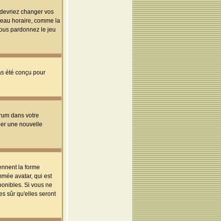
s devriez changer vos
useau horaire, comme la
 vous pardonnez le jeu
pas été conçu pour
orum dans votre
réer une nouvelle
ennent la forme
mmée avatar, qui est
ponibles. Si vous ne
s sûr qu'elles seront