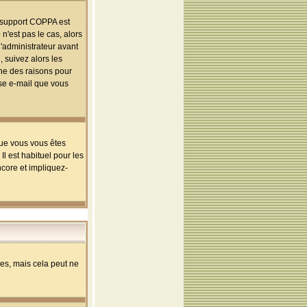
le support COPPA est
n'est pas le cas, alors
l'administrateur avant
 suivez alors les
une des raisons pour
sse e-mail que vous
que vous vous êtes
l est habituel pour les
ncore et impliquez-
s, mais cela peut ne