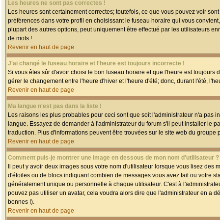
Les heures ne sont pas correctes !
Les heures sont certainement correctes; toutefois, ce que vous pouvez voir sont 
préférences dans votre profil en choisissant le fuseau horaire qui vous convien
plupart des autres options, peut uniquement être effectué par les utilisateurs enr
de mots !
Revenir en haut de page
J'ai changé le fuseau horaire et l'heure est toujours incorrecte !
Si vous êtes sûr d'avoir choisi le bon fuseau horaire et que l'heure est toujours 
gérer le changement entre l'heure d'hiver et l'heure d'été; donc, durant l'été, l'h
Revenir en haut de page
Ma langue n'est pas dans la liste !
Les raisons les plus probables pour ceci sont que soit l'administrateur n'a pas i
langue. Essayez de demander à l'administrateur du forum s'il peut installer le p
traduction. Plus d'informations peuvent être trouvées sur le site web du groupe 
Revenir en haut de page
Comment puis-je montrer une image en dessous de mon nom d'utilisateur ?
Il peut y avoir deux images sous votre nom d'utilisateur lorsque vous lisez des
d'étoiles ou de blocs indiquant combien de messages vous avez fait ou votre st
généralement unique ou personnelle à chaque utilisateur. C'est à l'administrateur
pouvez pas utiliser un avatar, cela voudra alors dire que l'administrateur en a 
bonnes !).
Revenir en haut de page