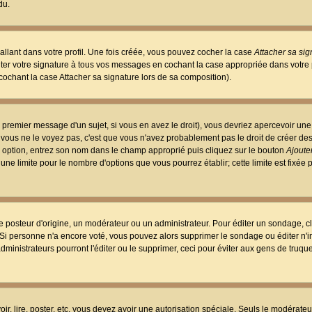
du.
llant dans votre profil. Une fois créée, vous pouvez cocher la case
Attacher sa sig
er votre signature à tous vos messages en cochant la case appropriée dans votre p
ochant la case Attacher sa signature lors de sa composition).
 premier message d'un sujet, si vous en avez le droit), vous devriez apercevoir une
 vous ne le voyez pas, c'est que vous n'avez probablement pas le droit de créer d
ne option, entrez son nom dans le champ approprié puis cliquez sur le bouton
Ajouter
 une limite pour le nombre d'options que vous pourrez établir; cette limite est fixée 
osteur d'origine, un modérateur ou un administrateur. Pour éditer un sondage, cl
. Si personne n'a encore voté, vous pouvez alors supprimer le sondage ou éditer n'
dministrateurs pourront l'éditer ou le supprimer, ceci pour éviter aux gens de truq
oir, lire, poster, etc. vous devez avoir une autorisation spéciale. Seuls le modérateu