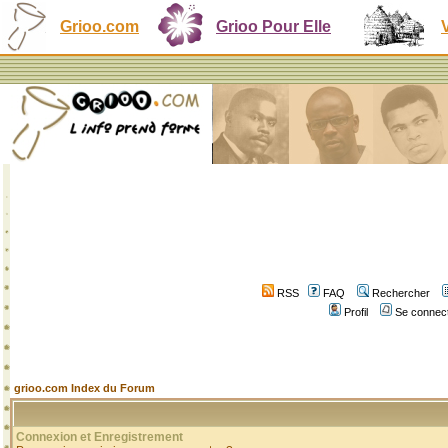
Grioo.com
Grioo Pour Elle
RSS
FAQ
Rechercher
Profil
Se connect
grioo.com Index du Forum
Connexion et Enregistrement