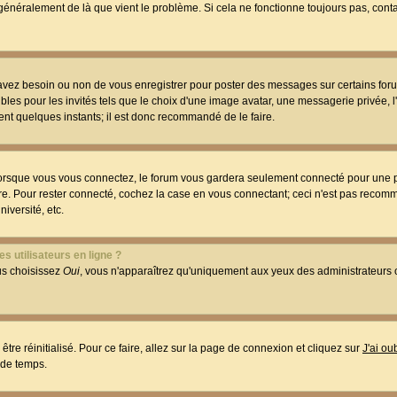
t généralement de là que vient le problème. Si cela ne fonctionne toujours pas, conta
 avez besoin ou non de vous enregistrer pour poster des messages sur certains foru
les pour les invités tels que le choix d'une image avatar, une messagerie privée, l
ment quelques instants; il est donc recommandé de le faire.
orsque vous vous connectez, le forum vous gardera seulement connecté pour une p
utre. Pour rester connecté, cochez la case en vous connectant; ceci n'est pas reco
iversité, etc.
s utilisateurs en ligne ?
ous choisissez
Oui
, vous n'apparaîtrez qu'uniquement aux yeux des administrateur
être réinitialisé. Pour ce faire, allez sur la page de connexion et cliquez sur
J'ai o
 de temps.