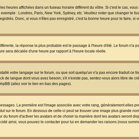
les heures affichées dans un fuseau horaire différent du vôtre. Si c'est le cas, vou
t, exemple : Londres, Paris, New York, Sydney, etc. Veuillez noter que changer le f
egistrés. Donc, si vous n'êtes pas enregistré, c'est la bonne heure pour le faire, si
différente, la réponse la plus probable est le passage à l'heure d'été. Le forum n'a 
eure sera décalée d'une heure par rapport à l'heure locale réelle.
nstallé votre langage sur le forum, ou que soit quelqu'un n'a pas encore traduit ce f
ack de langue dont vous avez besoin; s'il n'existe pas, sentez-vous alors libre de c
phpBB (allez voir le lien en bas des pages).
 messages. La première est l'image associée avec votre rang, généralement elles pr
atut sur le forum. En dessous de celle-ci peut se trouver une image plus grande no
 du forum d'activer les avatars et de choisir la manière dont les avatars seront dis
décidé ainsi, vous pouvez le contacter pour lui en demander les raisons (nous somme