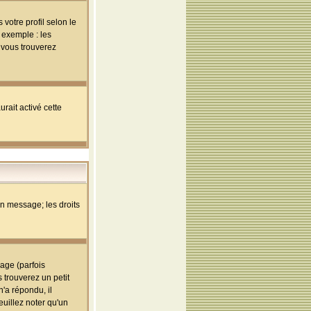
votre profil selon le
 exemple : les
; vous trouverez
rait activé cette
un message; les droits
age (parfois
trouverez un petit
'a répondu, il
euillez noter qu'un