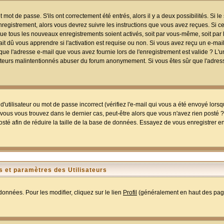
mot de passe. S'ils ont correctement été entrés, alors il y a deux possibilités. Si 
egistrement, alors vous devrez suivre les instructions que vous avez reçues. Si ce 
que tous les nouveaux enregistrements soient activés, soit par vous-même, soit par 
 dû vous apprendre si l'activation est requise ou non. Si vous avez reçu un e-mail,
r que l'adresse e-mail que vous avez fournie lors de l'enregistrement est valide ? L'
tilisateurs malintentionnés abuser du forum anonymement. Si vous êtes sûr que l'adre
utilisateur ou mot de passe incorrect (vérifiez l'e-mail qui vous a été envoyé lors
ous vous trouvez dans le dernier cas, peut-être alors que vous n'avez rien posté ? I
sté afin de réduire la taille de la base de données. Essayez de vous enregistrer e
 et paramètres des Utilisateurs
onnées. Pour les modifier, cliquez sur le lien
Profil
(généralement en haut des page