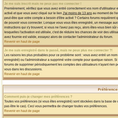
Je me suis inscrit mais ne peux pas me connecter !
Premièrement, vérifiez que vous avez entré correctement vos nom d'utilisateur et 
activé et que vous avez cliqué sur le lien
J'ai moins de 13 ans
au moment de l'enr
peut-être que votre compte a besoin d'être activé ? Certains forums requièrent 
de pouvoir vous connecter. Lorsque vous vous êtes enregistré, un message aurait
instructions qui s'y trouvent; si vous ne l'avez pas reçu, alors êtes-vous bien sû
lesquelles l'activation est utilisée, c'est de réduire les chances de voir des u
avez fournie est valide, essayez alors de contacter l'administrateur du forum.
Revenir en haut de page
Je me suis enregistré dans le passé, mais ne peux plus me connecter ?!
Les raisons les plus probables pour ce problème sont : vous avez entré un nom d'
enregistré) ou l'administrateur a supprimé votre compte pour quelque raison. Si v
forums de supprimer périodiquement les comptes des utilisateurs n'ayant rien po
vous dans les discussions.
Revenir en haut de page
Préférences
Comment puis-je changer mes préférences ?
Toutes vos préférences (si vous êtes enregistré) sont stockées dans la base de d
pas être le cas). Ceci vous permettra de changer toutes vos préférences.
Revenir en haut de page