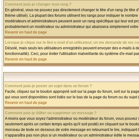
Comment puis-je changer mon rang ?
En général, vous ne pouvez pas directement changer le titre d'un rang (le titre d'
thème utilisé). La plupart des forums utilisent les rangs pour indiquer le nombre
modérateurs et administrateurs peuvent avoir un rang spécifique qui leur est pro
probablement un modérateur ou administrateur qui abaissera simplement votre
Revenir en haut de page
Lorsque je clique sur le lien e-mail d'un utilisateur, on me demande de me co
Désolé, mais seuls les utilisateurs enregistrés peuvent envoyer des e-mails à des
fonctionnalité). Ceci, pour éviter l'utilisation malveillante du système d'e-mail p
Revenir en haut de page
Comment puis-je poster un sujet dans un forum ?
Facile, cliquez sur le bouton approprié soit sur la page du forum, soit sur la pa
qui vous sont disponibles sont listés sur le bas de la page du forum ou du sujet (
Revenir en haut de page
Comment puis-je éditer ou supprimer un message ?
A moins que vous soyez l'administrateur ou modérateur du forum, vous pouvez
seulement après un certain temps après qu'il soit posté) en cliquant sur le bout
morceau de texte en dessous de votre message en retournant le lire, indiquant le
n'apparaîtra pas non plus si un modérateur ou un administrateur édite le message