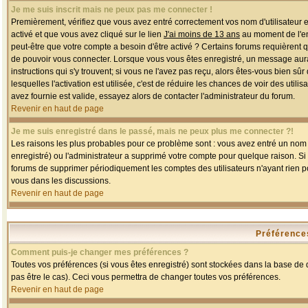
Je me suis inscrit mais ne peux pas me connecter !
Premièrement, vérifiez que vous avez entré correctement vos nom d'utilisateur et 
activé et que vous avez cliqué sur le lien
J'ai moins de 13 ans
au moment de l'enr
peut-être que votre compte a besoin d'être activé ? Certains forums requièrent 
de pouvoir vous connecter. Lorsque vous vous êtes enregistré, un message aurait
instructions qui s'y trouvent; si vous ne l'avez pas reçu, alors êtes-vous bien sû
lesquelles l'activation est utilisée, c'est de réduire les chances de voir des u
avez fournie est valide, essayez alors de contacter l'administrateur du forum.
Revenir en haut de page
Je me suis enregistré dans le passé, mais ne peux plus me connecter ?!
Les raisons les plus probables pour ce problème sont : vous avez entré un nom d'
enregistré) ou l'administrateur a supprimé votre compte pour quelque raison. Si v
forums de supprimer périodiquement les comptes des utilisateurs n'ayant rien po
vous dans les discussions.
Revenir en haut de page
Préférences
Comment puis-je changer mes préférences ?
Toutes vos préférences (si vous êtes enregistré) sont stockées dans la base de d
pas être le cas). Ceci vous permettra de changer toutes vos préférences.
Revenir en haut de page