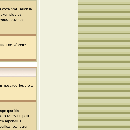
votre profil selon le
 exemple : les
; vous trouverez
rait activé cette
un message; les droits
age (parfois
trouverez un petit
'a répondu, il
euillez noter qu'un