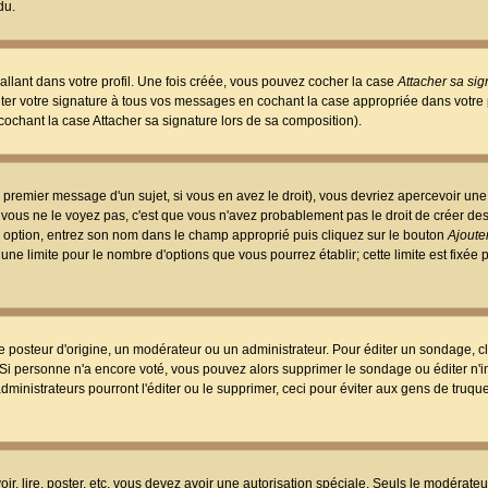
du.
llant dans votre profil. Une fois créée, vous pouvez cocher la case
Attacher sa sig
er votre signature à tous vos messages en cochant la case appropriée dans votre p
ochant la case Attacher sa signature lors de sa composition).
 premier message d'un sujet, si vous en avez le droit), vous devriez apercevoir une
 vous ne le voyez pas, c'est que vous n'avez probablement pas le droit de créer d
ne option, entrez son nom dans le champ approprié puis cliquez sur le bouton
Ajouter
 une limite pour le nombre d'options que vous pourrez établir; cette limite est fixée 
osteur d'origine, un modérateur ou un administrateur. Pour éditer un sondage, cl
. Si personne n'a encore voté, vous pouvez alors supprimer le sondage ou éditer n'
dministrateurs pourront l'éditer ou le supprimer, ceci pour éviter aux gens de truq
oir, lire, poster, etc. vous devez avoir une autorisation spéciale. Seuls le modérateu