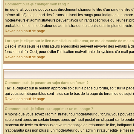
Comment puis-je changer mon rang ?
En général, vous ne pouvez pas directement changer le titre d'un rang (le titre d'
thème utilisé). La plupart des forums utilisent les rangs pour indiquer le nombre
modérateurs et administrateurs peuvent avoir un rang spécifique qui leur est pro
probablement un modérateur ou administrateur qui abaissera simplement votre
Revenir en haut de page
Lorsque je clique sur le lien e-mail d'un utilisateur, on me demande de me co
Désolé, mais seuls les utilisateurs enregistrés peuvent envoyer des e-mails à des
fonctionnalité). Ceci, pour éviter l'utilisation malveillante du système d'e-mail p
Revenir en haut de page
Comment puis-je poster un sujet dans un forum ?
Facile, cliquez sur le bouton approprié soit sur la page du forum, soit sur la pa
qui vous sont disponibles sont listés sur le bas de la page du forum ou du sujet (
Revenir en haut de page
Comment puis-je éditer ou supprimer un message ?
A moins que vous soyez l'administrateur ou modérateur du forum, vous pouvez
seulement après un certain temps après qu'il soit posté) en cliquant sur le bout
morceau de texte en dessous de votre message en retournant le lire, indiquant le
n'apparaîtra pas non plus si un modérateur ou un administrateur édite le message