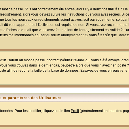
mot de passe. S'ils ont correctement été entrés, alors il y a deux possibilités. Si 
egistrement, alors vous devrez suivre les instructions que vous avez reçues. Si ce 
que tous les nouveaux enregistrements soient activés, soit par vous-même, soit par 
 dû vous apprendre si l'activation est requise ou non. Si vous avez reçu un e-mail,
r que l'adresse e-mail que vous avez fournie lors de l'enregistrement est valide ? L'
tilisateurs malintentionnés abuser du forum anonymement. Si vous êtes sûr que l'adre
utilisateur ou mot de passe incorrect (vérifiez l'e-mail qui vous a été envoyé lors
ous vous trouvez dans le dernier cas, peut-être alors que vous n'avez rien posté ? I
sté afin de réduire la taille de la base de données. Essayez de vous enregistrer e
 et paramètres des Utilisateurs
onnées. Pour les modifier, cliquez sur le lien
Profil
(généralement en haut des page