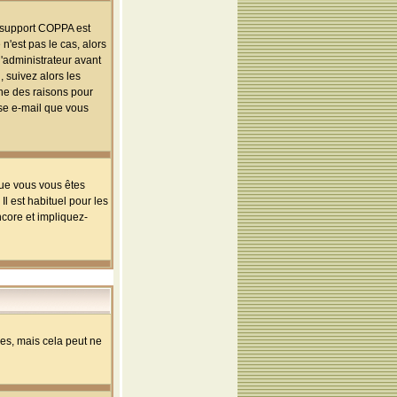
le support COPPA est
n'est pas le cas, alors
l'administrateur avant
 suivez alors les
une des raisons pour
sse e-mail que vous
que vous vous êtes
l est habituel pour les
ncore et impliquez-
s, mais cela peut ne