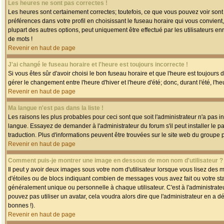
Les heures ne sont pas correctes !
Les heures sont certainement correctes; toutefois, ce que vous pouvez voir sont 
préférences dans votre profil en choisissant le fuseau horaire qui vous convien
plupart des autres options, peut uniquement être effectué par les utilisateurs enr
de mots !
Revenir en haut de page
J'ai changé le fuseau horaire et l'heure est toujours incorrecte !
Si vous êtes sûr d'avoir choisi le bon fuseau horaire et que l'heure est toujours 
gérer le changement entre l'heure d'hiver et l'heure d'été; donc, durant l'été, l'h
Revenir en haut de page
Ma langue n'est pas dans la liste !
Les raisons les plus probables pour ceci sont que soit l'administrateur n'a pas i
langue. Essayez de demander à l'administrateur du forum s'il peut installer le p
traduction. Plus d'informations peuvent être trouvées sur le site web du groupe 
Revenir en haut de page
Comment puis-je montrer une image en dessous de mon nom d'utilisateur ?
Il peut y avoir deux images sous votre nom d'utilisateur lorsque vous lisez des
d'étoiles ou de blocs indiquant combien de messages vous avez fait ou votre st
généralement unique ou personnelle à chaque utilisateur. C'est à l'administrateur
pouvez pas utiliser un avatar, cela voudra alors dire que l'administrateur en a 
bonnes !).
Revenir en haut de page