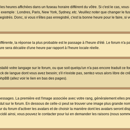
les heures affichées dans un fuseau horaire différent du vôtre. Si c'est le cas, vou
t, exemple : Londres, Paris, New York, Sydney, etc. Veuillez noter que changer le f
egistrés. Donc, si vous n'êtes pas enregistré, c'est la bonne heure pour le faire, si
différente, la réponse la plus probable est le passage à l'heure d'été. Le forum n'a 
eure sera décalée d'une heure par rapport à l'heure locale réelle.
nstallé votre langage sur le forum, ou que soit quelqu'un n'a pas encore traduit ce f
ack de langue dont vous avez besoin; s'il n'existe pas, sentez-vous alors libre de c
phpBB (allez voir le lien en bas des pages).
 messages. La première est l'image associée avec votre rang, généralement elles pr
atut sur le forum. En dessous de celle-ci peut se trouver une image plus grande no
 du forum d'activer les avatars et de choisir la manière dont les avatars seront dis
décidé ainsi, vous pouvez le contacter pour lui en demander les raisons (nous somme