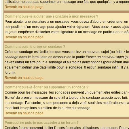
utilisateur ne peut pas supprimer un message une fois que quelqu'un y a répon
Revenir en haut de page
Comment puis-je ajouter une signature à mon message ?
Pour ajouter une signature à un message, vous devez d'abord en créer une, en a
composition d'un message pour ajouter votre signature. Vous pouvez aussi ajout
toujours empêcher d'attacher votre signature à un message en particulier en déc
Revenir en haut de page
Comment puis-je créer un sondage ?
Créer un sondage est facile; lorsque vous postez un nouveau sujet (ou éditez le
sondage
dans le formulaire en dessous de la partie
Poster un nouveau sujet
(si
devez entrer un titre pour le sondage et au moins deux options (pour définir u
également définir une date limite pour le sondage; 0 est un sondage infini. Il y a
forum).
Revenir en haut de page
Comment puis-je éditer ou supprimer un sondage ?
Comme pour les messages, les sondages peuvent uniquement être édités par le p
'Editer' du premier message du sujet (il a toujours le sondage associé avec lui)
du sondage. Par contre, si une personne a déjà voté, seuls les modérateurs et a
modifiant les options au milieu de la durée du sondage.
Revenir en haut de page
Pourquoi ne puis-je pas accéder à un forum ?
Certains forums peuvent limiter l'accès à certains utilisateurs ou groupes. Pour v