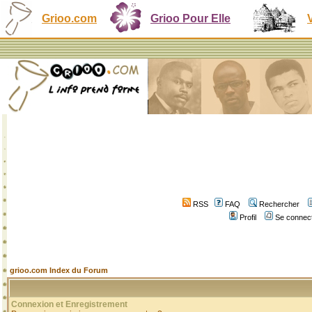
Grioo.com
Grioo Pour Elle
RSS
FAQ
Rechercher
Profil
Se connect
grioo.com Index du Forum
Connexion et Enregistrement