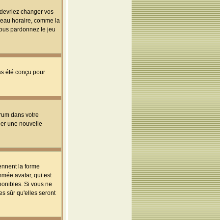
s devriez changer vos
useau horaire, comme la
 vous pardonnez le jeu
pas été conçu pour
orum dans votre
réer une nouvelle
ennent la forme
mmée avatar, qui est
ponibles. Si vous ne
s sûr qu'elles seront