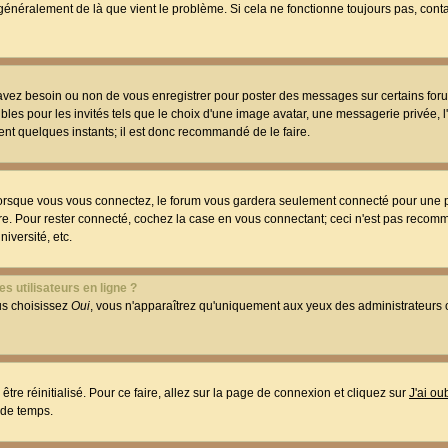
t généralement de là que vient le problème. Si cela ne fonctionne toujours pas, conta
 avez besoin ou non de vous enregistrer pour poster des messages sur certains foru
les pour les invités tels que le choix d'une image avatar, une messagerie privée, l
ment quelques instants; il est donc recommandé de le faire.
orsque vous vous connectez, le forum vous gardera seulement connecté pour une p
utre. Pour rester connecté, cochez la case en vous connectant; ceci n'est pas reco
iversité, etc.
s utilisateurs en ligne ?
ous choisissez
Oui
, vous n'apparaîtrez qu'uniquement aux yeux des administrateur
être réinitialisé. Pour ce faire, allez sur la page de connexion et cliquez sur
J'ai o
 de temps.