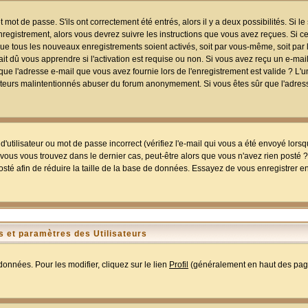
mot de passe. S'ils ont correctement été entrés, alors il y a deux possibilités. Si 
egistrement, alors vous devrez suivre les instructions que vous avez reçues. Si ce 
que tous les nouveaux enregistrements soient activés, soit par vous-même, soit par 
 dû vous apprendre si l'activation est requise ou non. Si vous avez reçu un e-mail,
r que l'adresse e-mail que vous avez fournie lors de l'enregistrement est valide ? L'
tilisateurs malintentionnés abuser du forum anonymement. Si vous êtes sûr que l'adre
utilisateur ou mot de passe incorrect (vérifiez l'e-mail qui vous a été envoyé lors
ous vous trouvez dans le dernier cas, peut-être alors que vous n'avez rien posté ? I
sté afin de réduire la taille de la base de données. Essayez de vous enregistrer e
 et paramètres des Utilisateurs
onnées. Pour les modifier, cliquez sur le lien
Profil
(généralement en haut des page