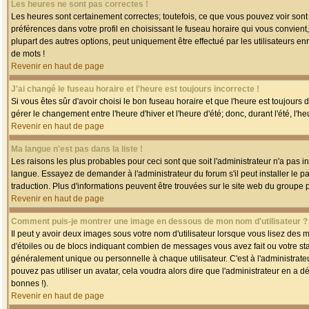
Les heures ne sont pas correctes !
Les heures sont certainement correctes; toutefois, ce que vous pouvez voir sont 
préférences dans votre profil en choisissant le fuseau horaire qui vous convien
plupart des autres options, peut uniquement être effectué par les utilisateurs enr
de mots !
Revenir en haut de page
J'ai changé le fuseau horaire et l'heure est toujours incorrecte !
Si vous êtes sûr d'avoir choisi le bon fuseau horaire et que l'heure est toujours 
gérer le changement entre l'heure d'hiver et l'heure d'été; donc, durant l'été, l'h
Revenir en haut de page
Ma langue n'est pas dans la liste !
Les raisons les plus probables pour ceci sont que soit l'administrateur n'a pas i
langue. Essayez de demander à l'administrateur du forum s'il peut installer le p
traduction. Plus d'informations peuvent être trouvées sur le site web du groupe 
Revenir en haut de page
Comment puis-je montrer une image en dessous de mon nom d'utilisateur ?
Il peut y avoir deux images sous votre nom d'utilisateur lorsque vous lisez des
d'étoiles ou de blocs indiquant combien de messages vous avez fait ou votre st
généralement unique ou personnelle à chaque utilisateur. C'est à l'administrateur
pouvez pas utiliser un avatar, cela voudra alors dire que l'administrateur en a 
bonnes !).
Revenir en haut de page