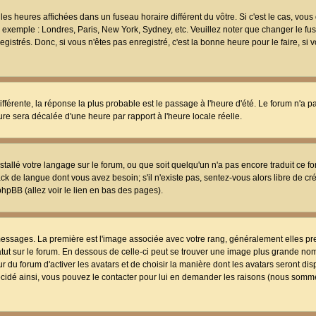
les heures affichées dans un fuseau horaire différent du vôtre. Si c'est le cas, vou
t, exemple : Londres, Paris, New York, Sydney, etc. Veuillez noter que changer le f
egistrés. Donc, si vous n'êtes pas enregistré, c'est la bonne heure pour le faire, si
différente, la réponse la plus probable est le passage à l'heure d'été. Le forum n'a 
eure sera décalée d'une heure par rapport à l'heure locale réelle.
nstallé votre langage sur le forum, ou que soit quelqu'un n'a pas encore traduit ce f
ack de langue dont vous avez besoin; s'il n'existe pas, sentez-vous alors libre de c
phpBB (allez voir le lien en bas des pages).
 messages. La première est l'image associée avec votre rang, généralement elles pr
atut sur le forum. En dessous de celle-ci peut se trouver une image plus grande no
 du forum d'activer les avatars et de choisir la manière dont les avatars seront dis
décidé ainsi, vous pouvez le contacter pour lui en demander les raisons (nous somme