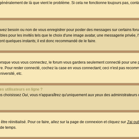
t généralement de là que vient le problème. Si cela ne fonctionne toujours pas, conta
 avez besoin ou non de vous enregistrer pour poster des messages sur certains foru
les pour les invités tels que le choix d'une image avatar, une messagerie privée, l
ment quelques instants; il est donc recommandé de le faire.
orsque vous vous connectez, le forum vous gardera seulement connecté pour une p
utre. Pour rester connecté, cochez la case en vous connectant; ceci n'est pas reco
iversité, etc.
s utilisateurs en ligne ?
ous choisissez
Oui
, vous n'apparaîtrez qu'uniquement aux yeux des administrateur
être réinitialisé. Pour ce faire, allez sur la page de connexion et cliquez sur
J'ai o
 de temps.