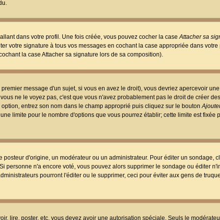
du.
llant dans votre profil. Une fois créée, vous pouvez cocher la case
Attacher sa sig
er votre signature à tous vos messages en cochant la case appropriée dans votre p
ochant la case Attacher sa signature lors de sa composition).
 premier message d'un sujet, si vous en avez le droit), vous devriez apercevoir une
 vous ne le voyez pas, c'est que vous n'avez probablement pas le droit de créer d
ne option, entrez son nom dans le champ approprié puis cliquez sur le bouton
Ajouter
 une limite pour le nombre d'options que vous pourrez établir; cette limite est fixée 
osteur d'origine, un modérateur ou un administrateur. Pour éditer un sondage, cl
. Si personne n'a encore voté, vous pouvez alors supprimer le sondage ou éditer n'
dministrateurs pourront l'éditer ou le supprimer, ceci pour éviter aux gens de truq
oir, lire, poster, etc. vous devez avoir une autorisation spéciale. Seuls le modérateu