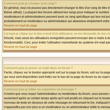
Comment puis-je changer mon rang ?
En général, vous ne pouvez pas directement changer le titre d'un rang (le titre d'
thème utilisé). La plupart des forums utilisent les rangs pour indiquer le nombre
modérateurs et administrateurs peuvent avoir un rang spécifique qui leur est pro
probablement un modérateur ou administrateur qui abaissera simplement votre
Revenir en haut de page
Lorsque je clique sur le lien e-mail d'un utilisateur, on me demande de me co
Désolé, mais seuls les utilisateurs enregistrés peuvent envoyer des e-mails à des
fonctionnalité). Ceci, pour éviter l'utilisation malveillante du système d'e-mail p
Revenir en haut de page
Comment puis-je poster un sujet dans un forum ?
Facile, cliquez sur le bouton approprié soit sur la page du forum, soit sur la pa
qui vous sont disponibles sont listés sur le bas de la page du forum ou du sujet (
Revenir en haut de page
Comment puis-je éditer ou supprimer un message ?
A moins que vous soyez l'administrateur ou modérateur du forum, vous pouvez
seulement après un certain temps après qu'il soit posté) en cliquant sur le bout
morceau de texte en dessous de votre message en retournant le lire, indiquant le
n'apparaîtra pas non plus si un modérateur ou un administrateur édite le message