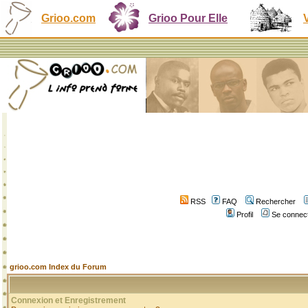
Grioo.com
Grioo Pour Elle
RSS
FAQ
Rechercher
Profil
Se connect
grioo.com Index du Forum
Connexion et Enregistrement