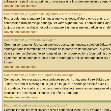
utilisateur ne peut pas supprimer un message une fois que quelqu'un y a répon
Revenir en haut de page
Comment puis-je ajouter une signature à mon message ?
Pour ajouter une signature à un message, vous devez d'abord en créer une, en a
composition d'un message pour ajouter votre signature. Vous pouvez aussi ajout
toujours empêcher d'attacher votre signature à un message en particulier en déc
Revenir en haut de page
Comment puis-je créer un sondage ?
Créer un sondage est facile; lorsque vous postez un nouveau sujet (ou éditez le
sondage
dans le formulaire en dessous de la partie
Poster un nouveau sujet
(si
devez entrer un titre pour le sondage et au moins deux options (pour définir u
également définir une date limite pour le sondage; 0 est un sondage infini. Il y a
forum).
Revenir en haut de page
Comment puis-je éditer ou supprimer un sondage ?
Comme pour les messages, les sondages peuvent uniquement être édités par le p
'Editer' du premier message du sujet (il a toujours le sondage associé avec lui)
du sondage. Par contre, si une personne a déjà voté, seuls les modérateurs et a
modifiant les options au milieu de la durée du sondage.
Revenir en haut de page
Pourquoi ne puis-je pas accéder à un forum ?
Certains forums peuvent limiter l'accès à certains utilisateurs ou groupes. Pour v