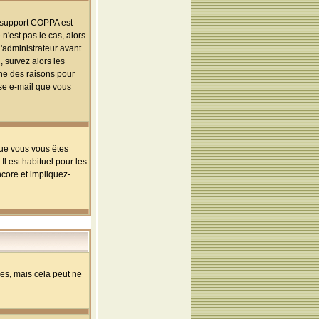
le support COPPA est
n'est pas le cas, alors
l'administrateur avant
 suivez alors les
une des raisons pour
sse e-mail que vous
que vous vous êtes
l est habituel pour les
ncore et impliquez-
s, mais cela peut ne