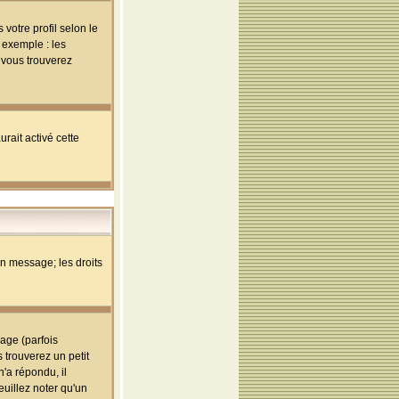
votre profil selon le
 exemple : les
; vous trouverez
rait activé cette
un message; les droits
age (parfois
trouverez un petit
'a répondu, il
euillez noter qu'un