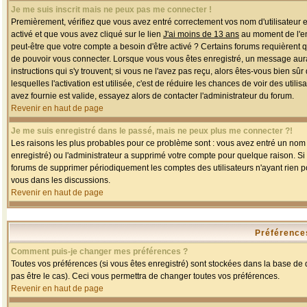
Je me suis inscrit mais ne peux pas me connecter !
Premièrement, vérifiez que vous avez entré correctement vos nom d'utilisateur et 
activé et que vous avez cliqué sur le lien
J'ai moins de 13 ans
au moment de l'enr
peut-être que votre compte a besoin d'être activé ? Certains forums requièrent 
de pouvoir vous connecter. Lorsque vous vous êtes enregistré, un message aurait
instructions qui s'y trouvent; si vous ne l'avez pas reçu, alors êtes-vous bien sû
lesquelles l'activation est utilisée, c'est de réduire les chances de voir des u
avez fournie est valide, essayez alors de contacter l'administrateur du forum.
Revenir en haut de page
Je me suis enregistré dans le passé, mais ne peux plus me connecter ?!
Les raisons les plus probables pour ce problème sont : vous avez entré un nom d'
enregistré) ou l'administrateur a supprimé votre compte pour quelque raison. Si v
forums de supprimer périodiquement les comptes des utilisateurs n'ayant rien po
vous dans les discussions.
Revenir en haut de page
Préférences
Comment puis-je changer mes préférences ?
Toutes vos préférences (si vous êtes enregistré) sont stockées dans la base de d
pas être le cas). Ceci vous permettra de changer toutes vos préférences.
Revenir en haut de page