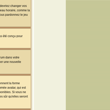
s devriez changer vos
useau horaire, comme la
 vous pardonnez le jeu
pas été conçu pour
orum dans votre
réer une nouvelle
ennent la forme
mmée avatar, qui est
ponibles. Si vous ne
s sûr qu'elles seront