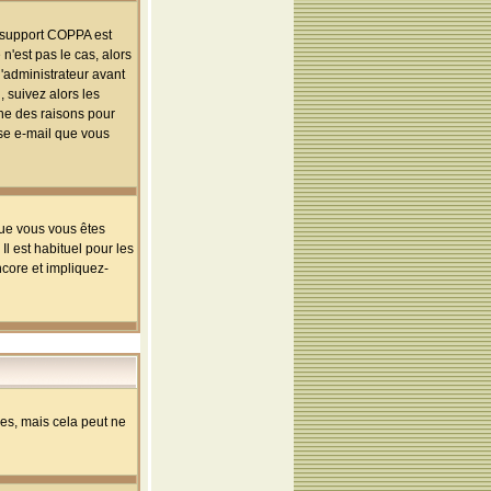
le support COPPA est
n'est pas le cas, alors
l'administrateur avant
 suivez alors les
une des raisons pour
sse e-mail que vous
que vous vous êtes
l est habituel pour les
ncore et impliquez-
s, mais cela peut ne