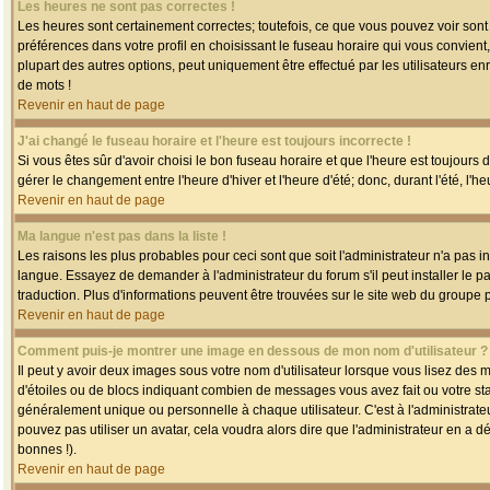
Les heures ne sont pas correctes !
Les heures sont certainement correctes; toutefois, ce que vous pouvez voir sont 
préférences dans votre profil en choisissant le fuseau horaire qui vous convien
plupart des autres options, peut uniquement être effectué par les utilisateurs enr
de mots !
Revenir en haut de page
J'ai changé le fuseau horaire et l'heure est toujours incorrecte !
Si vous êtes sûr d'avoir choisi le bon fuseau horaire et que l'heure est toujours 
gérer le changement entre l'heure d'hiver et l'heure d'été; donc, durant l'été, l'h
Revenir en haut de page
Ma langue n'est pas dans la liste !
Les raisons les plus probables pour ceci sont que soit l'administrateur n'a pas i
langue. Essayez de demander à l'administrateur du forum s'il peut installer le p
traduction. Plus d'informations peuvent être trouvées sur le site web du groupe 
Revenir en haut de page
Comment puis-je montrer une image en dessous de mon nom d'utilisateur ?
Il peut y avoir deux images sous votre nom d'utilisateur lorsque vous lisez des
d'étoiles ou de blocs indiquant combien de messages vous avez fait ou votre st
généralement unique ou personnelle à chaque utilisateur. C'est à l'administrateur
pouvez pas utiliser un avatar, cela voudra alors dire que l'administrateur en a 
bonnes !).
Revenir en haut de page