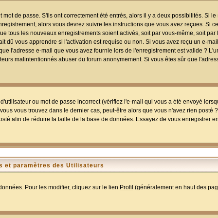
mot de passe. S'ils ont correctement été entrés, alors il y a deux possibilités. Si 
egistrement, alors vous devrez suivre les instructions que vous avez reçues. Si ce 
que tous les nouveaux enregistrements soient activés, soit par vous-même, soit par 
 dû vous apprendre si l'activation est requise ou non. Si vous avez reçu un e-mail,
r que l'adresse e-mail que vous avez fournie lors de l'enregistrement est valide ? L'
tilisateurs malintentionnés abuser du forum anonymement. Si vous êtes sûr que l'adre
utilisateur ou mot de passe incorrect (vérifiez l'e-mail qui vous a été envoyé lors
ous vous trouvez dans le dernier cas, peut-être alors que vous n'avez rien posté ? I
sté afin de réduire la taille de la base de données. Essayez de vous enregistrer e
 et paramètres des Utilisateurs
onnées. Pour les modifier, cliquez sur le lien
Profil
(généralement en haut des page