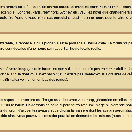
les heures affichées dans un fuseau horaire différent du vôtre. Si c'est le cas, vou
t, exemple : Londres, Paris, New York, Sydney, etc. Veuillez noter que changer le f
egistrés. Donc, si vous n'êtes pas enregistré, c'est la bonne heure pour le faire, si
différente, la réponse la plus probable est le passage à l'heure d'été. Le forum n'a 
eure sera décalée d'une heure par rapport à l'heure locale réelle.
nstallé votre langage sur le forum, ou que soit quelqu'un n'a pas encore traduit ce f
ack de langue dont vous avez besoin; s'il n'existe pas, sentez-vous alors libre de c
phpBB (allez voir le lien en bas des pages).
 messages. La première est l'image associée avec votre rang, généralement elles pr
atut sur le forum. En dessous de celle-ci peut se trouver une image plus grande no
 du forum d'activer les avatars et de choisir la manière dont les avatars seront dis
décidé ainsi, vous pouvez le contacter pour lui en demander les raisons (nous somme