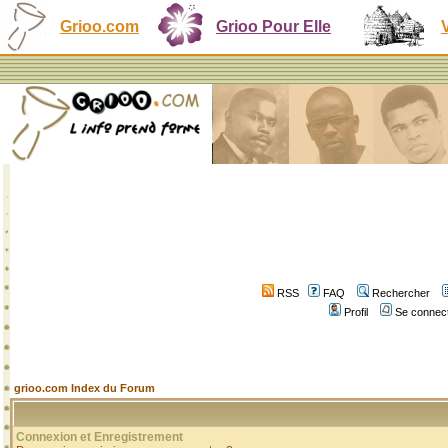
Grioo.com
Grioo Pour Elle
RSS
FAQ
Rechercher
Profil
Se connect
grioo.com Index du Forum
Connexion et Enregistrement