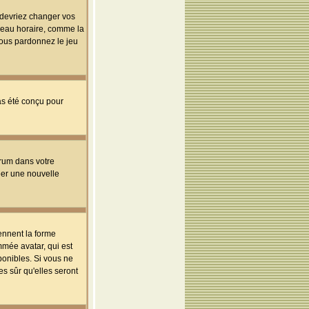
s devriez changer vos
useau horaire, comme la
 vous pardonnez le jeu
pas été conçu pour
orum dans votre
réer une nouvelle
ennent la forme
mmée avatar, qui est
ponibles. Si vous ne
s sûr qu'elles seront