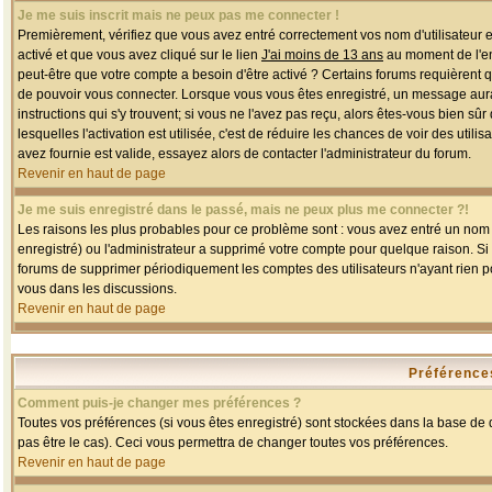
Je me suis inscrit mais ne peux pas me connecter !
Premièrement, vérifiez que vous avez entré correctement vos nom d'utilisateur et 
activé et que vous avez cliqué sur le lien
J'ai moins de 13 ans
au moment de l'enr
peut-être que votre compte a besoin d'être activé ? Certains forums requièrent 
de pouvoir vous connecter. Lorsque vous vous êtes enregistré, un message aurait
instructions qui s'y trouvent; si vous ne l'avez pas reçu, alors êtes-vous bien sû
lesquelles l'activation est utilisée, c'est de réduire les chances de voir des u
avez fournie est valide, essayez alors de contacter l'administrateur du forum.
Revenir en haut de page
Je me suis enregistré dans le passé, mais ne peux plus me connecter ?!
Les raisons les plus probables pour ce problème sont : vous avez entré un nom d'
enregistré) ou l'administrateur a supprimé votre compte pour quelque raison. Si v
forums de supprimer périodiquement les comptes des utilisateurs n'ayant rien po
vous dans les discussions.
Revenir en haut de page
Préférences
Comment puis-je changer mes préférences ?
Toutes vos préférences (si vous êtes enregistré) sont stockées dans la base de d
pas être le cas). Ceci vous permettra de changer toutes vos préférences.
Revenir en haut de page