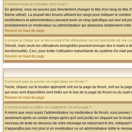
Comment puis-je changer mon rang ?
En général, vous ne pouvez pas directement changer le titre d'un rang (le titre d'
thème utilisé). La plupart des forums utilisent les rangs pour indiquer le nombre
modérateurs et administrateurs peuvent avoir un rang spécifique qui leur est pro
probablement un modérateur ou administrateur qui abaissera simplement votre
Revenir en haut de page
Lorsque je clique sur le lien e-mail d'un utilisateur, on me demande de me co
Désolé, mais seuls les utilisateurs enregistrés peuvent envoyer des e-mails à des
fonctionnalité). Ceci, pour éviter l'utilisation malveillante du système d'e-mail p
Revenir en haut de page
Comment puis-je poster un sujet dans un forum ?
Facile, cliquez sur le bouton approprié soit sur la page du forum, soit sur la pa
qui vous sont disponibles sont listés sur le bas de la page du forum ou du sujet (
Revenir en haut de page
Comment puis-je éditer ou supprimer un message ?
A moins que vous soyez l'administrateur ou modérateur du forum, vous pouvez
seulement après un certain temps après qu'il soit posté) en cliquant sur le bout
morceau de texte en dessous de votre message en retournant le lire, indiquant le
n'apparaîtra pas non plus si un modérateur ou un administrateur édite le message