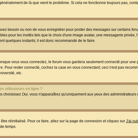
t généralement de là que vient le problème. Si cela ne fonctionne toujours pas, conta
 avez besoin ou non de vous enregistrer pour poster des messages sur certains foru
les pour les invités tels que le choix d'une image avatar, une messagerie privée, l
ment quelques instants; il est donc recommandé de le faire.
orsque vous vous connectez, le forum vous gardera seulement connecté pour une p
utre. Pour rester connecté, cochez la case en vous connectant; ceci n'est pas reco
iversité, etc.
s utilisateurs en ligne ?
ous choisissez
Oui
, vous n'apparaîtrez qu'uniquement aux yeux des administrateur
être réinitialisé. Pour ce faire, allez sur la page de connexion et cliquez sur
J'ai o
 de temps.