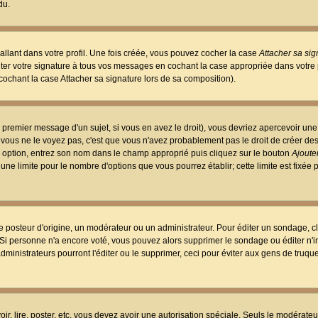
du.
llant dans votre profil. Une fois créée, vous pouvez cocher la case
Attacher sa sig
er votre signature à tous vos messages en cochant la case appropriée dans votre p
ochant la case Attacher sa signature lors de sa composition).
 premier message d'un sujet, si vous en avez le droit), vous devriez apercevoir une
 vous ne le voyez pas, c'est que vous n'avez probablement pas le droit de créer d
ne option, entrez son nom dans le champ approprié puis cliquez sur le bouton
Ajouter
 une limite pour le nombre d'options que vous pourrez établir; cette limite est fixée 
osteur d'origine, un modérateur ou un administrateur. Pour éditer un sondage, cl
. Si personne n'a encore voté, vous pouvez alors supprimer le sondage ou éditer n'
dministrateurs pourront l'éditer ou le supprimer, ceci pour éviter aux gens de truq
oir, lire, poster, etc. vous devez avoir une autorisation spéciale. Seuls le modérateu