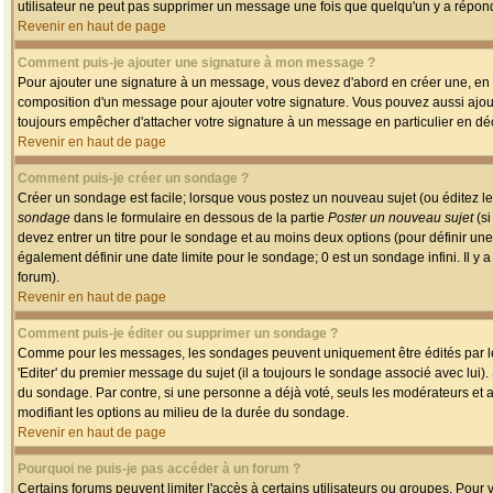
utilisateur ne peut pas supprimer un message une fois que quelqu'un y a répon
Revenir en haut de page
Comment puis-je ajouter une signature à mon message ?
Pour ajouter une signature à un message, vous devez d'abord en créer une, en a
composition d'un message pour ajouter votre signature. Vous pouvez aussi ajout
toujours empêcher d'attacher votre signature à un message en particulier en déc
Revenir en haut de page
Comment puis-je créer un sondage ?
Créer un sondage est facile; lorsque vous postez un nouveau sujet (ou éditez le
sondage
dans le formulaire en dessous de la partie
Poster un nouveau sujet
(si
devez entrer un titre pour le sondage et au moins deux options (pour définir u
également définir une date limite pour le sondage; 0 est un sondage infini. Il y a
forum).
Revenir en haut de page
Comment puis-je éditer ou supprimer un sondage ?
Comme pour les messages, les sondages peuvent uniquement être édités par le p
'Editer' du premier message du sujet (il a toujours le sondage associé avec lui)
du sondage. Par contre, si une personne a déjà voté, seuls les modérateurs et a
modifiant les options au milieu de la durée du sondage.
Revenir en haut de page
Pourquoi ne puis-je pas accéder à un forum ?
Certains forums peuvent limiter l'accès à certains utilisateurs ou groupes. Pour v