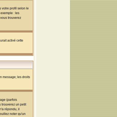
votre profil selon le
 exemple : les
; vous trouverez
rait activé cette
un message; les droits
age (parfois
trouverez un petit
'a répondu, il
euillez noter qu'un