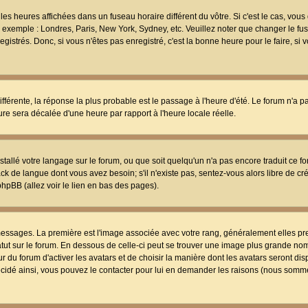
les heures affichées dans un fuseau horaire différent du vôtre. Si c'est le cas, vou
t, exemple : Londres, Paris, New York, Sydney, etc. Veuillez noter que changer le f
egistrés. Donc, si vous n'êtes pas enregistré, c'est la bonne heure pour le faire, si
différente, la réponse la plus probable est le passage à l'heure d'été. Le forum n'a 
eure sera décalée d'une heure par rapport à l'heure locale réelle.
nstallé votre langage sur le forum, ou que soit quelqu'un n'a pas encore traduit ce f
ack de langue dont vous avez besoin; s'il n'existe pas, sentez-vous alors libre de c
phpBB (allez voir le lien en bas des pages).
 messages. La première est l'image associée avec votre rang, généralement elles pr
atut sur le forum. En dessous de celle-ci peut se trouver une image plus grande no
 du forum d'activer les avatars et de choisir la manière dont les avatars seront dis
décidé ainsi, vous pouvez le contacter pour lui en demander les raisons (nous somme