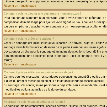
utilisateur ne peut pas supprimer un message une fois que quelqu'un y a répon
Revenir en haut de page
Comment puis-je ajouter une signature à mon message ?
Pour ajouter une signature à un message, vous devez d'abord en créer une, en a
composition d'un message pour ajouter votre signature. Vous pouvez aussi ajout
toujours empêcher d'attacher votre signature à un message en particulier en déc
Revenir en haut de page
Comment puis-je créer un sondage ?
Créer un sondage est facile; lorsque vous postez un nouveau sujet (ou éditez le
sondage
dans le formulaire en dessous de la partie
Poster un nouveau sujet
(si
devez entrer un titre pour le sondage et au moins deux options (pour définir u
également définir une date limite pour le sondage; 0 est un sondage infini. Il y a
forum).
Revenir en haut de page
Comment puis-je éditer ou supprimer un sondage ?
Comme pour les messages, les sondages peuvent uniquement être édités par le p
'Editer' du premier message du sujet (il a toujours le sondage associé avec lui)
du sondage. Par contre, si une personne a déjà voté, seuls les modérateurs et a
modifiant les options au milieu de la durée du sondage.
Revenir en haut de page
Pourquoi ne puis-je pas accéder à un forum ?
Certains forums peuvent limiter l'accès à certains utilisateurs ou groupes. Pour v