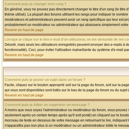
Comment puis-je changer mon rang ?
En général, vous ne pouvez pas directement changer le titre d'un rang (le titre d'
thème utilisé). La plupart des forums utilisent les rangs pour indiquer le nombre
modérateurs et administrateurs peuvent avoir un rang spécifique qui leur est pro
probablement un modérateur ou administrateur qui abaissera simplement votre
Revenir en haut de page
Lorsque je clique sur le lien e-mail d'un utilisateur, on me demande de me co
Désolé, mais seuls les utilisateurs enregistrés peuvent envoyer des e-mails à des
fonctionnalité). Ceci, pour éviter l'utilisation malveillante du système d'e-mail p
Revenir en haut de page
Comment puis-je poster un sujet dans un forum ?
Facile, cliquez sur le bouton approprié soit sur la page du forum, soit sur la pa
qui vous sont disponibles sont listés sur le bas de la page du forum ou du sujet (
Revenir en haut de page
Comment puis-je éditer ou supprimer un message ?
A moins que vous soyez l'administrateur ou modérateur du forum, vous pouvez
seulement après un certain temps après qu'il soit posté) en cliquant sur le bout
morceau de texte en dessous de votre message en retournant le lire, indiquant le
n'apparaîtra pas non plus si un modérateur ou un administrateur édite le message