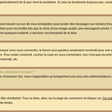
t généralement de là que vient le problème. Si cela ne fonctionne toujours pas, conta
 avez besoin ou non de vous enregistrer pour poster des messages sur certains foru
les pour les invités tels que le choix d'une image avatar, une messagerie privée, l
ment quelques instants; il est donc recommandé de le faire.
orsque vous vous connectez, le forum vous gardera seulement connecté pour une p
utre. Pour rester connecté, cochez la case en vous connectant; ceci n'est pas reco
iversité, etc.
s utilisateurs en ligne ?
ous choisissez
Oui
, vous n'apparaîtrez qu'uniquement aux yeux des administrateur
être réinitialisé. Pour ce faire, allez sur la page de connexion et cliquez sur
J'ai o
 de temps.