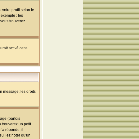
votre profil selon le
 exemple : les
; vous trouverez
rait activé cette
un message; les droits
age (parfois
trouverez un petit
'a répondu, il
euillez noter qu'un