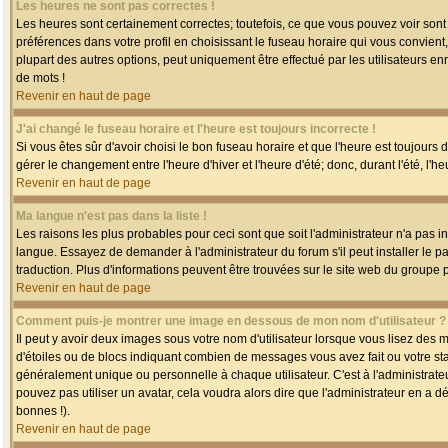
Les heures ne sont pas correctes !
Les heures sont certainement correctes; toutefois, ce que vous pouvez voir sont 
préférences dans votre profil en choisissant le fuseau horaire qui vous convien
plupart des autres options, peut uniquement être effectué par les utilisateurs enr
de mots !
Revenir en haut de page
J'ai changé le fuseau horaire et l'heure est toujours incorrecte !
Si vous êtes sûr d'avoir choisi le bon fuseau horaire et que l'heure est toujours 
gérer le changement entre l'heure d'hiver et l'heure d'été; donc, durant l'été, l'h
Revenir en haut de page
Ma langue n'est pas dans la liste !
Les raisons les plus probables pour ceci sont que soit l'administrateur n'a pas i
langue. Essayez de demander à l'administrateur du forum s'il peut installer le p
traduction. Plus d'informations peuvent être trouvées sur le site web du groupe 
Revenir en haut de page
Comment puis-je montrer une image en dessous de mon nom d'utilisateur ?
Il peut y avoir deux images sous votre nom d'utilisateur lorsque vous lisez des
d'étoiles ou de blocs indiquant combien de messages vous avez fait ou votre st
généralement unique ou personnelle à chaque utilisateur. C'est à l'administrateur
pouvez pas utiliser un avatar, cela voudra alors dire que l'administrateur en a 
bonnes !).
Revenir en haut de page