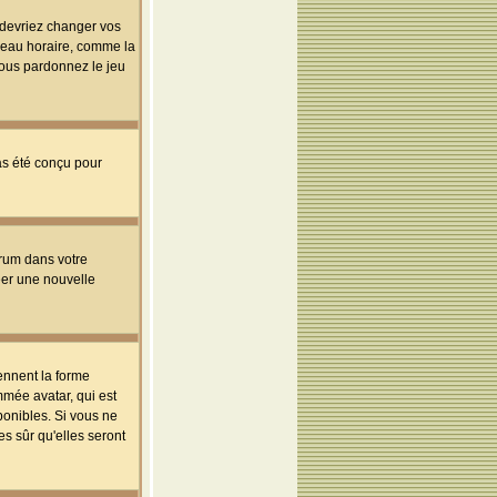
s devriez changer vos
useau horaire, comme la
 vous pardonnez le jeu
pas été conçu pour
orum dans votre
réer une nouvelle
ennent la forme
mmée avatar, qui est
ponibles. Si vous ne
s sûr qu'elles seront