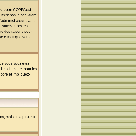
le support COPPA est
n'est pas le cas, alors
l'administrateur avant
 suivez alors les
une des raisons pour
sse e-mail que vous
que vous vous êtes
l est habituel pour les
ncore et impliquez-
s, mais cela peut ne