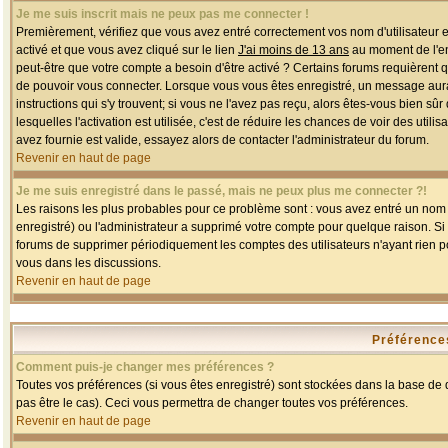
Je me suis inscrit mais ne peux pas me connecter !
Premièrement, vérifiez que vous avez entré correctement vos nom d'utilisateur et 
activé et que vous avez cliqué sur le lien
J'ai moins de 13 ans
au moment de l'enr
peut-être que votre compte a besoin d'être activé ? Certains forums requièrent 
de pouvoir vous connecter. Lorsque vous vous êtes enregistré, un message aurait
instructions qui s'y trouvent; si vous ne l'avez pas reçu, alors êtes-vous bien sû
lesquelles l'activation est utilisée, c'est de réduire les chances de voir des u
avez fournie est valide, essayez alors de contacter l'administrateur du forum.
Revenir en haut de page
Je me suis enregistré dans le passé, mais ne peux plus me connecter ?!
Les raisons les plus probables pour ce problème sont : vous avez entré un nom d'
enregistré) ou l'administrateur a supprimé votre compte pour quelque raison. Si v
forums de supprimer périodiquement les comptes des utilisateurs n'ayant rien po
vous dans les discussions.
Revenir en haut de page
Préférences
Comment puis-je changer mes préférences ?
Toutes vos préférences (si vous êtes enregistré) sont stockées dans la base de d
pas être le cas). Ceci vous permettra de changer toutes vos préférences.
Revenir en haut de page