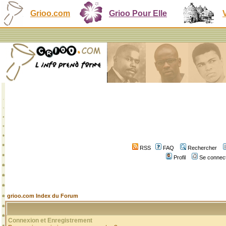
Grioo.com
Grioo Pour Elle
RSS
FAQ
Rechercher
Profil
Se connect
grioo.com Index du Forum
Connexion et Enregistrement