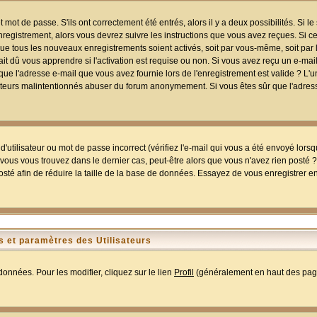
mot de passe. S'ils ont correctement été entrés, alors il y a deux possibilités. Si 
egistrement, alors vous devrez suivre les instructions que vous avez reçues. Si ce 
que tous les nouveaux enregistrements soient activés, soit par vous-même, soit par 
 dû vous apprendre si l'activation est requise ou non. Si vous avez reçu un e-mail,
r que l'adresse e-mail que vous avez fournie lors de l'enregistrement est valide ? L'
tilisateurs malintentionnés abuser du forum anonymement. Si vous êtes sûr que l'adre
utilisateur ou mot de passe incorrect (vérifiez l'e-mail qui vous a été envoyé lors
ous vous trouvez dans le dernier cas, peut-être alors que vous n'avez rien posté ? I
sté afin de réduire la taille de la base de données. Essayez de vous enregistrer e
 et paramètres des Utilisateurs
onnées. Pour les modifier, cliquez sur le lien
Profil
(généralement en haut des page