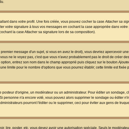
du.
llant dans votre profil. Une fois créée, vous pouvez cocher la case
Attacher sa sig
er votre signature à tous vos messages en cochant la case appropriée dans votre p
ochant la case Attacher sa signature lors de sa composition).
 premier message d'un sujet, si vous en avez le droit), vous devriez apercevoir une
 vous ne le voyez pas, c'est que vous n'avez probablement pas le droit de créer d
ne option, entrez son nom dans le champ approprié puis cliquez sur le bouton
Ajouter
 une limite pour le nombre d'options que vous pourrez établir; cette limite est fixée 
osteur d'origine, un modérateur ou un administrateur. Pour éditer un sondage, cl
. Si personne n'a encore voté, vous pouvez alors supprimer le sondage ou éditer n'
dministrateurs pourront l'éditer ou le supprimer, ceci pour éviter aux gens de truq
oir, lire, poster, etc. vous devez avoir une autorisation spéciale. Seuls le modérateu