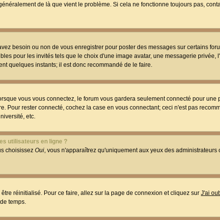
t généralement de là que vient le problème. Si cela ne fonctionne toujours pas, conta
 avez besoin ou non de vous enregistrer pour poster des messages sur certains foru
les pour les invités tels que le choix d'une image avatar, une messagerie privée, l
ment quelques instants; il est donc recommandé de le faire.
orsque vous vous connectez, le forum vous gardera seulement connecté pour une p
utre. Pour rester connecté, cochez la case en vous connectant; ceci n'est pas reco
iversité, etc.
s utilisateurs en ligne ?
ous choisissez
Oui
, vous n'apparaîtrez qu'uniquement aux yeux des administrateur
être réinitialisé. Pour ce faire, allez sur la page de connexion et cliquez sur
J'ai o
 de temps.