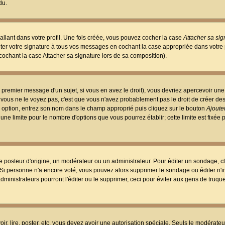
du.
llant dans votre profil. Une fois créée, vous pouvez cocher la case
Attacher sa sig
er votre signature à tous vos messages en cochant la case appropriée dans votre p
ochant la case Attacher sa signature lors de sa composition).
 premier message d'un sujet, si vous en avez le droit), vous devriez apercevoir une
 vous ne le voyez pas, c'est que vous n'avez probablement pas le droit de créer d
ne option, entrez son nom dans le champ approprié puis cliquez sur le bouton
Ajouter
 une limite pour le nombre d'options que vous pourrez établir; cette limite est fixée 
osteur d'origine, un modérateur ou un administrateur. Pour éditer un sondage, cl
. Si personne n'a encore voté, vous pouvez alors supprimer le sondage ou éditer n'
dministrateurs pourront l'éditer ou le supprimer, ceci pour éviter aux gens de truq
oir, lire, poster, etc. vous devez avoir une autorisation spéciale. Seuls le modérateu