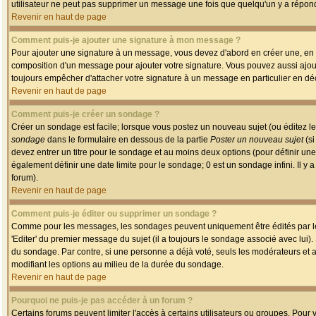
utilisateur ne peut pas supprimer un message une fois que quelqu'un y a répon
Revenir en haut de page
Comment puis-je ajouter une signature à mon message ?
Pour ajouter une signature à un message, vous devez d'abord en créer une, en a
composition d'un message pour ajouter votre signature. Vous pouvez aussi ajout
toujours empêcher d'attacher votre signature à un message en particulier en déc
Revenir en haut de page
Comment puis-je créer un sondage ?
Créer un sondage est facile; lorsque vous postez un nouveau sujet (ou éditez le
sondage
dans le formulaire en dessous de la partie
Poster un nouveau sujet
(si
devez entrer un titre pour le sondage et au moins deux options (pour définir u
également définir une date limite pour le sondage; 0 est un sondage infini. Il y a
forum).
Revenir en haut de page
Comment puis-je éditer ou supprimer un sondage ?
Comme pour les messages, les sondages peuvent uniquement être édités par le p
'Editer' du premier message du sujet (il a toujours le sondage associé avec lui)
du sondage. Par contre, si une personne a déjà voté, seuls les modérateurs et a
modifiant les options au milieu de la durée du sondage.
Revenir en haut de page
Pourquoi ne puis-je pas accéder à un forum ?
Certains forums peuvent limiter l'accès à certains utilisateurs ou groupes. Pour v