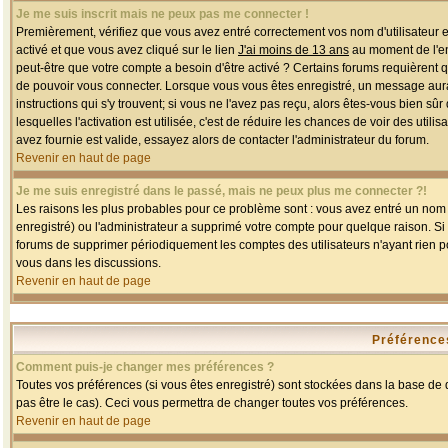
Je me suis inscrit mais ne peux pas me connecter !
Premièrement, vérifiez que vous avez entré correctement vos nom d'utilisateur et 
activé et que vous avez cliqué sur le lien
J'ai moins de 13 ans
au moment de l'enr
peut-être que votre compte a besoin d'être activé ? Certains forums requièrent 
de pouvoir vous connecter. Lorsque vous vous êtes enregistré, un message aurait
instructions qui s'y trouvent; si vous ne l'avez pas reçu, alors êtes-vous bien sû
lesquelles l'activation est utilisée, c'est de réduire les chances de voir des u
avez fournie est valide, essayez alors de contacter l'administrateur du forum.
Revenir en haut de page
Je me suis enregistré dans le passé, mais ne peux plus me connecter ?!
Les raisons les plus probables pour ce problème sont : vous avez entré un nom d'
enregistré) ou l'administrateur a supprimé votre compte pour quelque raison. Si v
forums de supprimer périodiquement les comptes des utilisateurs n'ayant rien po
vous dans les discussions.
Revenir en haut de page
Préférences
Comment puis-je changer mes préférences ?
Toutes vos préférences (si vous êtes enregistré) sont stockées dans la base de d
pas être le cas). Ceci vous permettra de changer toutes vos préférences.
Revenir en haut de page