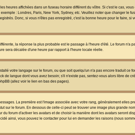
les heures affichées dans un fuseau horaire différent du vôtre. Si c'est le cas, vou
t, exemple : Londres, Paris, New York, Sydney, etc. Veuillez noter que changer le f
egistrés. Donc, si vous n'êtes pas enregistré, c'est la bonne heure pour le faire, si
différente, la réponse la plus probable est le passage à l'heure d'été. Le forum n'a 
eure sera décalée d'une heure par rapport à l'heure locale réelle.
nstallé votre langage sur le forum, ou que soit quelqu'un n'a pas encore traduit ce f
ack de langue dont vous avez besoin; s'il n'existe pas, sentez-vous alors libre de c
phpBB (allez voir le lien en bas des pages).
 messages. La première est l'image associée avec votre rang, généralement elles pr
atut sur le forum. En dessous de celle-ci peut se trouver une image plus grande no
 du forum d'activer les avatars et de choisir la manière dont les avatars seront dis
décidé ainsi, vous pouvez le contacter pour lui en demander les raisons (nous somme