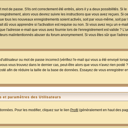
mot de passe. S'ils ont correctement été entrés, alors il y a deux possibilités. Si 
egistrement, alors vous devrez suivre les instructions que vous avez reçues. Si ce 
que tous les nouveaux enregistrements soient activés, soit par vous-même, soit par 
 dû vous apprendre si l'activation est requise ou non. Si vous avez reçu un e-mail,
r que l'adresse e-mail que vous avez fournie lors de l'enregistrement est valide ? L'
tilisateurs malintentionnés abuser du forum anonymement. Si vous êtes sûr que l'adre
utilisateur ou mot de passe incorrect (vérifiez l'e-mail qui vous a été envoyé lors
ous vous trouvez dans le dernier cas, peut-être alors que vous n'avez rien posté ? I
sté afin de réduire la taille de la base de données. Essayez de vous enregistrer e
 et paramètres des Utilisateurs
onnées. Pour les modifier, cliquez sur le lien
Profil
(généralement en haut des page