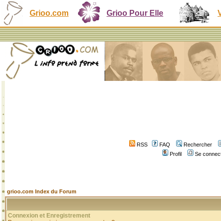
Grioo.com
Grioo Pour Elle
RSS
FAQ
Rechercher
Profil
Se connect
grioo.com Index du Forum
Connexion et Enregistrement