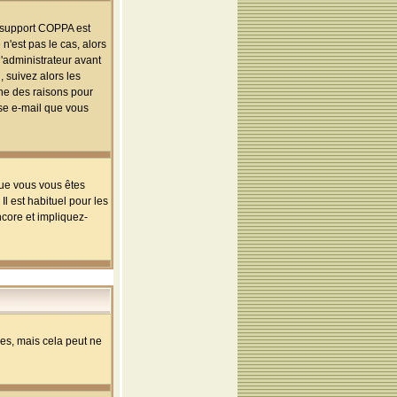
le support COPPA est
n'est pas le cas, alors
l'administrateur avant
 suivez alors les
une des raisons pour
sse e-mail que vous
que vous vous êtes
l est habituel pour les
ncore et impliquez-
s, mais cela peut ne