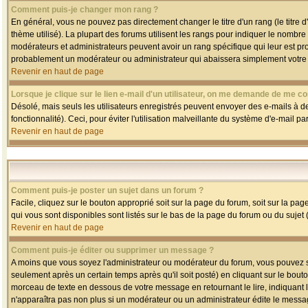
Comment puis-je changer mon rang ?
En général, vous ne pouvez pas directement changer le titre d'un rang (le titre d'
thème utilisé). La plupart des forums utilisent les rangs pour indiquer le nombre
modérateurs et administrateurs peuvent avoir un rang spécifique qui leur est pro
probablement un modérateur ou administrateur qui abaissera simplement votre
Revenir en haut de page
Lorsque je clique sur le lien e-mail d'un utilisateur, on me demande de me co
Désolé, mais seuls les utilisateurs enregistrés peuvent envoyer des e-mails à des
fonctionnalité). Ceci, pour éviter l'utilisation malveillante du système d'e-mail p
Revenir en haut de page
Comment puis-je poster un sujet dans un forum ?
Facile, cliquez sur le bouton approprié soit sur la page du forum, soit sur la pa
qui vous sont disponibles sont listés sur le bas de la page du forum ou du sujet (
Revenir en haut de page
Comment puis-je éditer ou supprimer un message ?
A moins que vous soyez l'administrateur ou modérateur du forum, vous pouvez
seulement après un certain temps après qu'il soit posté) en cliquant sur le bout
morceau de texte en dessous de votre message en retournant le lire, indiquant le
n'apparaîtra pas non plus si un modérateur ou un administrateur édite le message