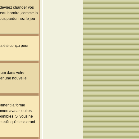
s devriez changer vos
useau horaire, comme la
 vous pardonnez le jeu
pas été conçu pour
orum dans votre
réer une nouvelle
ennent la forme
mmée avatar, qui est
ponibles. Si vous ne
s sûr qu'elles seront