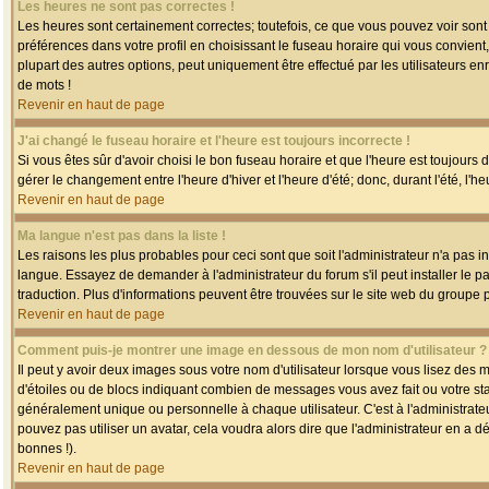
Les heures ne sont pas correctes !
Les heures sont certainement correctes; toutefois, ce que vous pouvez voir sont 
préférences dans votre profil en choisissant le fuseau horaire qui vous convien
plupart des autres options, peut uniquement être effectué par les utilisateurs enr
de mots !
Revenir en haut de page
J'ai changé le fuseau horaire et l'heure est toujours incorrecte !
Si vous êtes sûr d'avoir choisi le bon fuseau horaire et que l'heure est toujours 
gérer le changement entre l'heure d'hiver et l'heure d'été; donc, durant l'été, l'h
Revenir en haut de page
Ma langue n'est pas dans la liste !
Les raisons les plus probables pour ceci sont que soit l'administrateur n'a pas i
langue. Essayez de demander à l'administrateur du forum s'il peut installer le p
traduction. Plus d'informations peuvent être trouvées sur le site web du groupe 
Revenir en haut de page
Comment puis-je montrer une image en dessous de mon nom d'utilisateur ?
Il peut y avoir deux images sous votre nom d'utilisateur lorsque vous lisez des
d'étoiles ou de blocs indiquant combien de messages vous avez fait ou votre st
généralement unique ou personnelle à chaque utilisateur. C'est à l'administrateur
pouvez pas utiliser un avatar, cela voudra alors dire que l'administrateur en a 
bonnes !).
Revenir en haut de page