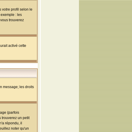
votre profil selon le
 exemple : les
; vous trouverez
rait activé cette
un message; les droits
age (parfois
trouverez un petit
'a répondu, il
euillez noter qu'un