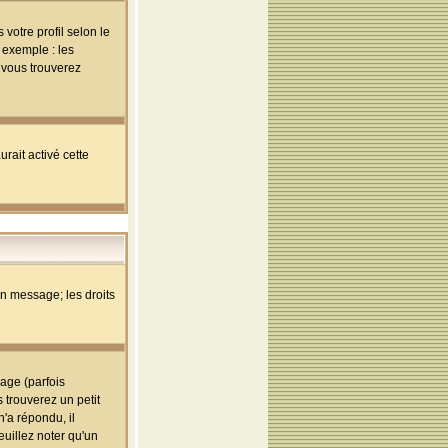
votre profil selon le
 exemple : les
; vous trouverez
rait activé cette
un message; les droits
age (parfois
trouverez un petit
'a répondu, il
euillez noter qu'un