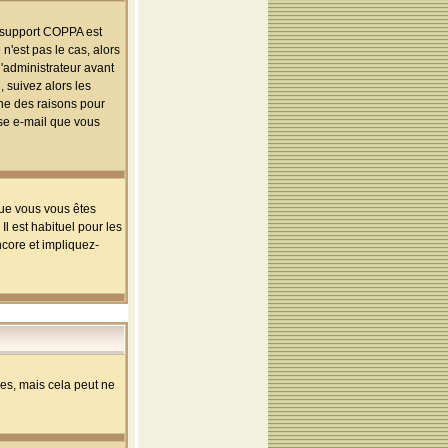
le support COPPA est
n'est pas le cas, alors
l'administrateur avant
 suivez alors les
une des raisons pour
sse e-mail que vous
que vous vous êtes
l est habituel pour les
ncore et impliquez-
s, mais cela peut ne