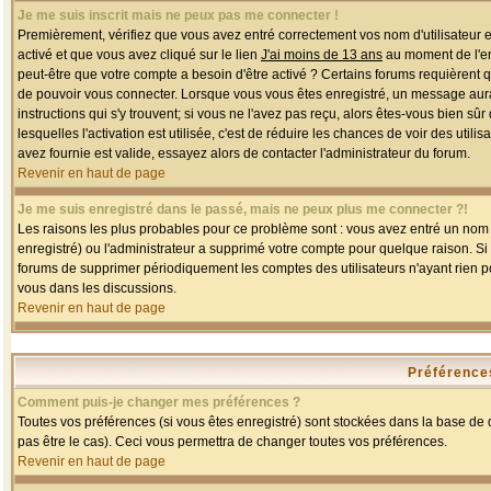
Je me suis inscrit mais ne peux pas me connecter !
Premièrement, vérifiez que vous avez entré correctement vos nom d'utilisateur et 
activé et que vous avez cliqué sur le lien
J'ai moins de 13 ans
au moment de l'enr
peut-être que votre compte a besoin d'être activé ? Certains forums requièrent 
de pouvoir vous connecter. Lorsque vous vous êtes enregistré, un message aurait
instructions qui s'y trouvent; si vous ne l'avez pas reçu, alors êtes-vous bien sû
lesquelles l'activation est utilisée, c'est de réduire les chances de voir des u
avez fournie est valide, essayez alors de contacter l'administrateur du forum.
Revenir en haut de page
Je me suis enregistré dans le passé, mais ne peux plus me connecter ?!
Les raisons les plus probables pour ce problème sont : vous avez entré un nom d'
enregistré) ou l'administrateur a supprimé votre compte pour quelque raison. Si v
forums de supprimer périodiquement les comptes des utilisateurs n'ayant rien po
vous dans les discussions.
Revenir en haut de page
Préférences
Comment puis-je changer mes préférences ?
Toutes vos préférences (si vous êtes enregistré) sont stockées dans la base de d
pas être le cas). Ceci vous permettra de changer toutes vos préférences.
Revenir en haut de page