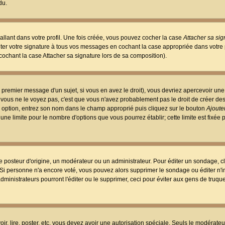
du.
llant dans votre profil. Une fois créée, vous pouvez cocher la case
Attacher sa sig
er votre signature à tous vos messages en cochant la case appropriée dans votre p
ochant la case Attacher sa signature lors de sa composition).
 premier message d'un sujet, si vous en avez le droit), vous devriez apercevoir une
 vous ne le voyez pas, c'est que vous n'avez probablement pas le droit de créer d
ne option, entrez son nom dans le champ approprié puis cliquez sur le bouton
Ajouter
 une limite pour le nombre d'options que vous pourrez établir; cette limite est fixée 
osteur d'origine, un modérateur ou un administrateur. Pour éditer un sondage, cl
. Si personne n'a encore voté, vous pouvez alors supprimer le sondage ou éditer n'
dministrateurs pourront l'éditer ou le supprimer, ceci pour éviter aux gens de truq
oir, lire, poster, etc. vous devez avoir une autorisation spéciale. Seuls le modérateu