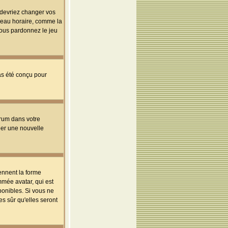
s devriez changer vos
useau horaire, comme la
 vous pardonnez le jeu
pas été conçu pour
orum dans votre
réer une nouvelle
ennent la forme
mmée avatar, qui est
ponibles. Si vous ne
s sûr qu'elles seront