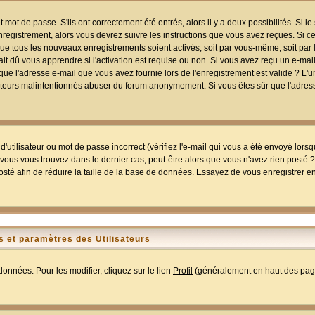
mot de passe. S'ils ont correctement été entrés, alors il y a deux possibilités. Si 
egistrement, alors vous devrez suivre les instructions que vous avez reçues. Si ce 
que tous les nouveaux enregistrements soient activés, soit par vous-même, soit par 
 dû vous apprendre si l'activation est requise ou non. Si vous avez reçu un e-mail,
r que l'adresse e-mail que vous avez fournie lors de l'enregistrement est valide ? L'
tilisateurs malintentionnés abuser du forum anonymement. Si vous êtes sûr que l'adre
utilisateur ou mot de passe incorrect (vérifiez l'e-mail qui vous a été envoyé lors
ous vous trouvez dans le dernier cas, peut-être alors que vous n'avez rien posté ? I
sté afin de réduire la taille de la base de données. Essayez de vous enregistrer e
 et paramètres des Utilisateurs
onnées. Pour les modifier, cliquez sur le lien
Profil
(généralement en haut des page