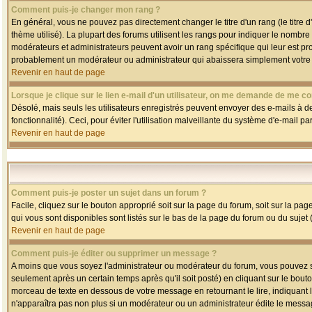
Comment puis-je changer mon rang ?
En général, vous ne pouvez pas directement changer le titre d'un rang (le titre d'
thème utilisé). La plupart des forums utilisent les rangs pour indiquer le nombre
modérateurs et administrateurs peuvent avoir un rang spécifique qui leur est pro
probablement un modérateur ou administrateur qui abaissera simplement votre
Revenir en haut de page
Lorsque je clique sur le lien e-mail d'un utilisateur, on me demande de me co
Désolé, mais seuls les utilisateurs enregistrés peuvent envoyer des e-mails à des
fonctionnalité). Ceci, pour éviter l'utilisation malveillante du système d'e-mail p
Revenir en haut de page
Comment puis-je poster un sujet dans un forum ?
Facile, cliquez sur le bouton approprié soit sur la page du forum, soit sur la pa
qui vous sont disponibles sont listés sur le bas de la page du forum ou du sujet (
Revenir en haut de page
Comment puis-je éditer ou supprimer un message ?
A moins que vous soyez l'administrateur ou modérateur du forum, vous pouvez
seulement après un certain temps après qu'il soit posté) en cliquant sur le bout
morceau de texte en dessous de votre message en retournant le lire, indiquant le
n'apparaîtra pas non plus si un modérateur ou un administrateur édite le message