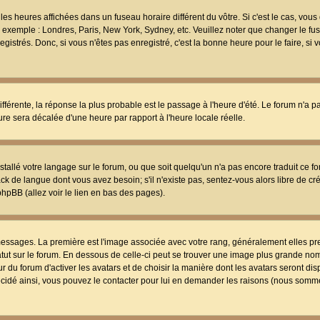
les heures affichées dans un fuseau horaire différent du vôtre. Si c'est le cas, vou
t, exemple : Londres, Paris, New York, Sydney, etc. Veuillez noter que changer le f
egistrés. Donc, si vous n'êtes pas enregistré, c'est la bonne heure pour le faire, si
différente, la réponse la plus probable est le passage à l'heure d'été. Le forum n'a 
eure sera décalée d'une heure par rapport à l'heure locale réelle.
nstallé votre langage sur le forum, ou que soit quelqu'un n'a pas encore traduit ce f
ack de langue dont vous avez besoin; s'il n'existe pas, sentez-vous alors libre de c
phpBB (allez voir le lien en bas des pages).
 messages. La première est l'image associée avec votre rang, généralement elles pr
atut sur le forum. En dessous de celle-ci peut se trouver une image plus grande no
 du forum d'activer les avatars et de choisir la manière dont les avatars seront dis
décidé ainsi, vous pouvez le contacter pour lui en demander les raisons (nous somme