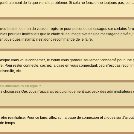
t généralement de là que vient le problème. Si cela ne fonctionne toujours pas, conta
 avez besoin ou non de vous enregistrer pour poster des messages sur certains foru
les pour les invités tels que le choix d'une image avatar, une messagerie privée, l
ment quelques instants; il est donc recommandé de le faire.
orsque vous vous connectez, le forum vous gardera seulement connecté pour une p
utre. Pour rester connecté, cochez la case en vous connectant; ceci n'est pas reco
iversité, etc.
s utilisateurs en ligne ?
ous choisissez
Oui
, vous n'apparaîtrez qu'uniquement aux yeux des administrateur
être réinitialisé. Pour ce faire, allez sur la page de connexion et cliquez sur
J'ai o
 de temps.