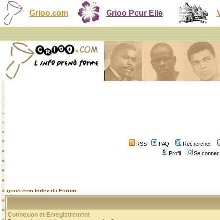
Grioo.com
Grioo Pour Elle
RSS
FAQ
Rechercher
Profil
Se connect
grioo.com Index du Forum
Connexion et Enregistrement