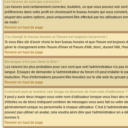
Les heures ne sont pas correctes !
Les heures sont certainement correctes; toutefois, ce que vous pouvez voir sont 
préférences dans votre profil en choisissant le fuseau horaire qui vous convien
plupart des autres options, peut uniquement être effectué par les utilisateurs enr
de mots !
Revenir en haut de page
J'ai changé le fuseau horaire et l'heure est toujours incorrecte !
Si vous êtes sûr d'avoir choisi le bon fuseau horaire et que l'heure est toujours 
gérer le changement entre l'heure d'hiver et l'heure d'été; donc, durant l'été, l'h
Revenir en haut de page
Ma langue n'est pas dans la liste !
Les raisons les plus probables pour ceci sont que soit l'administrateur n'a pas i
langue. Essayez de demander à l'administrateur du forum s'il peut installer le p
traduction. Plus d'informations peuvent être trouvées sur le site web du groupe 
Revenir en haut de page
Comment puis-je montrer une image en dessous de mon nom d'utilisateur ?
Il peut y avoir deux images sous votre nom d'utilisateur lorsque vous lisez des
d'étoiles ou de blocs indiquant combien de messages vous avez fait ou votre st
généralement unique ou personnelle à chaque utilisateur. C'est à l'administrateur
pouvez pas utiliser un avatar, cela voudra alors dire que l'administrateur en a 
bonnes !).
Revenir en haut de page