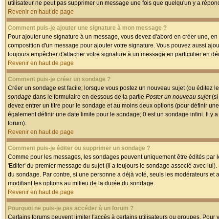
utilisateur ne peut pas supprimer un message une fois que quelqu'un y a répon
Revenir en haut de page
Comment puis-je ajouter une signature à mon message ?
Pour ajouter une signature à un message, vous devez d'abord en créer une, en a
composition d'un message pour ajouter votre signature. Vous pouvez aussi ajout
toujours empêcher d'attacher votre signature à un message en particulier en déc
Revenir en haut de page
Comment puis-je créer un sondage ?
Créer un sondage est facile; lorsque vous postez un nouveau sujet (ou éditez le
sondage
dans le formulaire en dessous de la partie
Poster un nouveau sujet
(si
devez entrer un titre pour le sondage et au moins deux options (pour définir u
également définir une date limite pour le sondage; 0 est un sondage infini. Il y a
forum).
Revenir en haut de page
Comment puis-je éditer ou supprimer un sondage ?
Comme pour les messages, les sondages peuvent uniquement être édités par le p
'Editer' du premier message du sujet (il a toujours le sondage associé avec lui)
du sondage. Par contre, si une personne a déjà voté, seuls les modérateurs et a
modifiant les options au milieu de la durée du sondage.
Revenir en haut de page
Pourquoi ne puis-je pas accéder à un forum ?
Certains forums peuvent limiter l'accès à certains utilisateurs ou groupes. Pour v