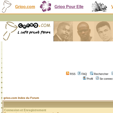
Grioo.com
Grioo Pour Elle
RSS
FAQ
Rechercher
Profil
Se connect
grioo.com Index du Forum
Connexion et Enregistrement