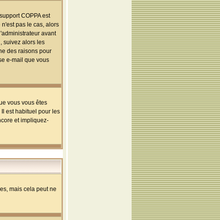
le support COPPA est
n'est pas le cas, alors
l'administrateur avant
 suivez alors les
une des raisons pour
sse e-mail que vous
que vous vous êtes
l est habituel pour les
ncore et impliquez-
s, mais cela peut ne