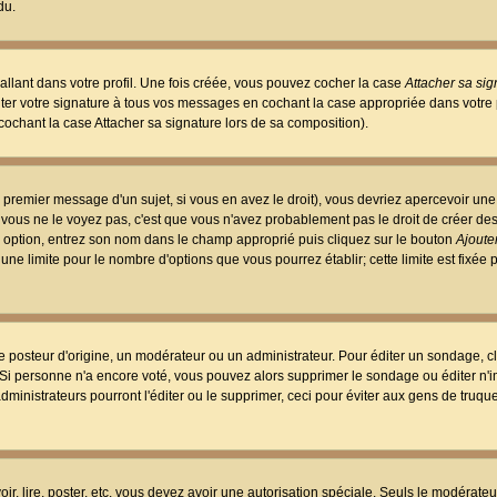
du.
llant dans votre profil. Une fois créée, vous pouvez cocher la case
Attacher sa sig
er votre signature à tous vos messages en cochant la case appropriée dans votre p
ochant la case Attacher sa signature lors de sa composition).
 premier message d'un sujet, si vous en avez le droit), vous devriez apercevoir une
 vous ne le voyez pas, c'est que vous n'avez probablement pas le droit de créer d
ne option, entrez son nom dans le champ approprié puis cliquez sur le bouton
Ajouter
 une limite pour le nombre d'options que vous pourrez établir; cette limite est fixée 
osteur d'origine, un modérateur ou un administrateur. Pour éditer un sondage, cl
. Si personne n'a encore voté, vous pouvez alors supprimer le sondage ou éditer n'
dministrateurs pourront l'éditer ou le supprimer, ceci pour éviter aux gens de truq
oir, lire, poster, etc. vous devez avoir une autorisation spéciale. Seuls le modérateu