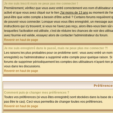
Je me suis inscrit mais ne peux pas me connecter !
Premièrement, vérifiez que vous avez entré correctement vos nom d'utilisateur et 
activé et que vous avez cliqué sur le lien
J'ai moins de 13 ans
au moment de l'enr
peut-être que votre compte a besoin d'être activé ? Certains forums requièrent 
de pouvoir vous connecter. Lorsque vous vous êtes enregistré, un message aurait
instructions qui s'y trouvent; si vous ne l'avez pas reçu, alors êtes-vous bien sû
lesquelles l'activation est utilisée, c'est de réduire les chances de voir des u
avez fournie est valide, essayez alors de contacter l'administrateur du forum.
Revenir en haut de page
Je me suis enregistré dans le passé, mais ne peux plus me connecter ?!
Les raisons les plus probables pour ce problème sont : vous avez entré un nom d'
enregistré) ou l'administrateur a supprimé votre compte pour quelque raison. Si v
forums de supprimer périodiquement les comptes des utilisateurs n'ayant rien po
vous dans les discussions.
Revenir en haut de page
Préférences
Comment puis-je changer mes préférences ?
Toutes vos préférences (si vous êtes enregistré) sont stockées dans la base de d
pas être le cas). Ceci vous permettra de changer toutes vos préférences.
Revenir en haut de page