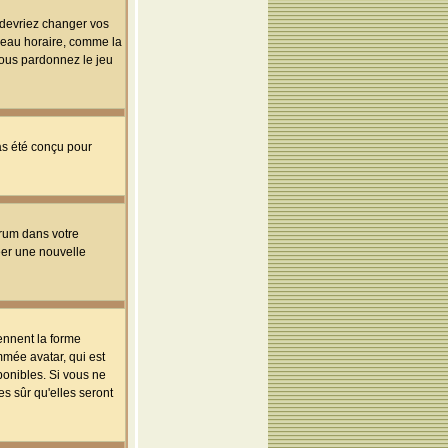
s devriez changer vos
useau horaire, comme la
 vous pardonnez le jeu
pas été conçu pour
orum dans votre
réer une nouvelle
ennent la forme
mmée avatar, qui est
ponibles. Si vous ne
s sûr qu'elles seront