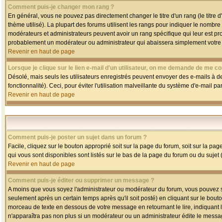
Comment puis-je changer mon rang ?
En général, vous ne pouvez pas directement changer le titre d'un rang (le titre d'
thème utilisé). La plupart des forums utilisent les rangs pour indiquer le nombre
modérateurs et administrateurs peuvent avoir un rang spécifique qui leur est pro
probablement un modérateur ou administrateur qui abaissera simplement votre
Revenir en haut de page
Lorsque je clique sur le lien e-mail d'un utilisateur, on me demande de me co
Désolé, mais seuls les utilisateurs enregistrés peuvent envoyer des e-mails à des
fonctionnalité). Ceci, pour éviter l'utilisation malveillante du système d'e-mail p
Revenir en haut de page
Comment puis-je poster un sujet dans un forum ?
Facile, cliquez sur le bouton approprié soit sur la page du forum, soit sur la pa
qui vous sont disponibles sont listés sur le bas de la page du forum ou du sujet (
Revenir en haut de page
Comment puis-je éditer ou supprimer un message ?
A moins que vous soyez l'administrateur ou modérateur du forum, vous pouvez
seulement après un certain temps après qu'il soit posté) en cliquant sur le bout
morceau de texte en dessous de votre message en retournant le lire, indiquant le
n'apparaîtra pas non plus si un modérateur ou un administrateur édite le message