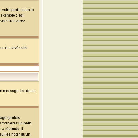
votre profil selon le
 exemple : les
; vous trouverez
rait activé cette
un message; les droits
age (parfois
trouverez un petit
'a répondu, il
euillez noter qu'un