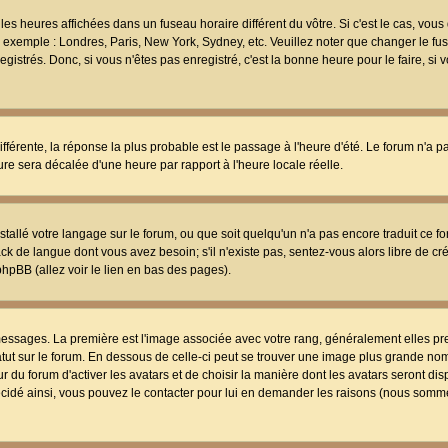
les heures affichées dans un fuseau horaire différent du vôtre. Si c'est le cas, vou
t, exemple : Londres, Paris, New York, Sydney, etc. Veuillez noter que changer le f
egistrés. Donc, si vous n'êtes pas enregistré, c'est la bonne heure pour le faire, si
différente, la réponse la plus probable est le passage à l'heure d'été. Le forum n'a 
eure sera décalée d'une heure par rapport à l'heure locale réelle.
nstallé votre langage sur le forum, ou que soit quelqu'un n'a pas encore traduit ce f
ack de langue dont vous avez besoin; s'il n'existe pas, sentez-vous alors libre de c
phpBB (allez voir le lien en bas des pages).
 messages. La première est l'image associée avec votre rang, généralement elles pr
atut sur le forum. En dessous de celle-ci peut se trouver une image plus grande no
 du forum d'activer les avatars et de choisir la manière dont les avatars seront dis
décidé ainsi, vous pouvez le contacter pour lui en demander les raisons (nous somme