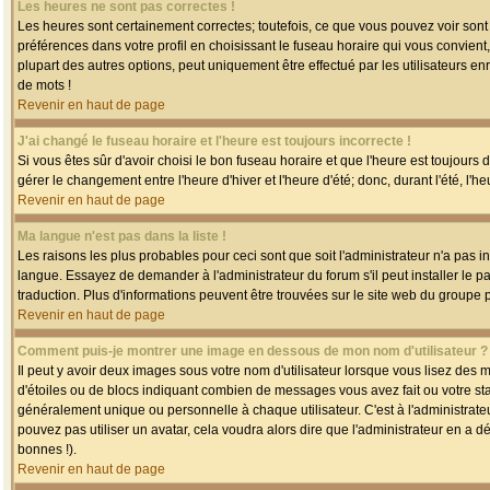
Les heures ne sont pas correctes !
Les heures sont certainement correctes; toutefois, ce que vous pouvez voir sont 
préférences dans votre profil en choisissant le fuseau horaire qui vous convien
plupart des autres options, peut uniquement être effectué par les utilisateurs enr
de mots !
Revenir en haut de page
J'ai changé le fuseau horaire et l'heure est toujours incorrecte !
Si vous êtes sûr d'avoir choisi le bon fuseau horaire et que l'heure est toujours 
gérer le changement entre l'heure d'hiver et l'heure d'été; donc, durant l'été, l'h
Revenir en haut de page
Ma langue n'est pas dans la liste !
Les raisons les plus probables pour ceci sont que soit l'administrateur n'a pas i
langue. Essayez de demander à l'administrateur du forum s'il peut installer le p
traduction. Plus d'informations peuvent être trouvées sur le site web du groupe 
Revenir en haut de page
Comment puis-je montrer une image en dessous de mon nom d'utilisateur ?
Il peut y avoir deux images sous votre nom d'utilisateur lorsque vous lisez des
d'étoiles ou de blocs indiquant combien de messages vous avez fait ou votre st
généralement unique ou personnelle à chaque utilisateur. C'est à l'administrateur
pouvez pas utiliser un avatar, cela voudra alors dire que l'administrateur en a 
bonnes !).
Revenir en haut de page