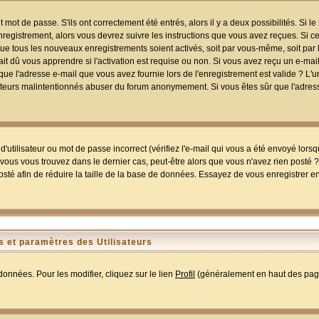
mot de passe. S'ils ont correctement été entrés, alors il y a deux possibilités. Si 
egistrement, alors vous devrez suivre les instructions que vous avez reçues. Si ce 
que tous les nouveaux enregistrements soient activés, soit par vous-même, soit par 
 dû vous apprendre si l'activation est requise ou non. Si vous avez reçu un e-mail,
r que l'adresse e-mail que vous avez fournie lors de l'enregistrement est valide ? L'
tilisateurs malintentionnés abuser du forum anonymement. Si vous êtes sûr que l'adre
utilisateur ou mot de passe incorrect (vérifiez l'e-mail qui vous a été envoyé lors
ous vous trouvez dans le dernier cas, peut-être alors que vous n'avez rien posté ? I
sté afin de réduire la taille de la base de données. Essayez de vous enregistrer e
 et paramètres des Utilisateurs
onnées. Pour les modifier, cliquez sur le lien
Profil
(généralement en haut des page