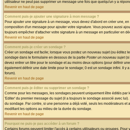
utilisateur ne peut pas supprimer un message une fois que quelqu'un y a répon
Revenir en haut de page
Comment puis-je ajouter une signature à mon message ?
Pour ajouter une signature à un message, vous devez d'abord en créer une, en a
composition d'un message pour ajouter votre signature. Vous pouvez aussi ajout
toujours empêcher d'attacher votre signature à un message en particulier en déc
Revenir en haut de page
Comment puis-je créer un sondage ?
Créer un sondage est facile; lorsque vous postez un nouveau sujet (ou éditez le
sondage
dans le formulaire en dessous de la partie
Poster un nouveau sujet
(si
devez entrer un titre pour le sondage et au moins deux options (pour définir u
également définir une date limite pour le sondage; 0 est un sondage infini. Il y a
forum).
Revenir en haut de page
Comment puis-je éditer ou supprimer un sondage ?
Comme pour les messages, les sondages peuvent uniquement être édités par le p
'Editer' du premier message du sujet (il a toujours le sondage associé avec lui)
du sondage. Par contre, si une personne a déjà voté, seuls les modérateurs et a
modifiant les options au milieu de la durée du sondage.
Revenir en haut de page
Pourquoi ne puis-je pas accéder à un forum ?
Certains forums peuvent limiter l'accès à certains utilisateurs ou groupes. Pour v