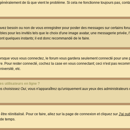
t généralement de là que vient le problème. Si cela ne fonctionne toujours pas, conta
 avez besoin ou non de vous enregistrer pour poster des messages sur certains foru
les pour les invités tels que le choix d'une image avatar, une messagerie privée, l
ment quelques instants; il est donc recommandé de le faire.
orsque vous vous connectez, le forum vous gardera seulement connecté pour une p
utre. Pour rester connecté, cochez la case en vous connectant; ceci n'est pas reco
iversité, etc.
s utilisateurs en ligne ?
ous choisissez
Oui
, vous n'apparaîtrez qu'uniquement aux yeux des administrateur
être réinitialisé. Pour ce faire, allez sur la page de connexion et cliquez sur
J'ai o
 de temps.