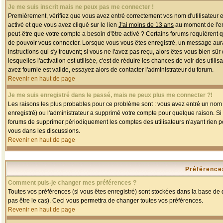
Je me suis inscrit mais ne peux pas me connecter !
Premièrement, vérifiez que vous avez entré correctement vos nom d'utilisateur et 
activé et que vous avez cliqué sur le lien
J'ai moins de 13 ans
au moment de l'enr
peut-être que votre compte a besoin d'être activé ? Certains forums requièrent 
de pouvoir vous connecter. Lorsque vous vous êtes enregistré, un message aurait
instructions qui s'y trouvent; si vous ne l'avez pas reçu, alors êtes-vous bien sû
lesquelles l'activation est utilisée, c'est de réduire les chances de voir des u
avez fournie est valide, essayez alors de contacter l'administrateur du forum.
Revenir en haut de page
Je me suis enregistré dans le passé, mais ne peux plus me connecter ?!
Les raisons les plus probables pour ce problème sont : vous avez entré un nom d'
enregistré) ou l'administrateur a supprimé votre compte pour quelque raison. Si v
forums de supprimer périodiquement les comptes des utilisateurs n'ayant rien po
vous dans les discussions.
Revenir en haut de page
Préférences
Comment puis-je changer mes préférences ?
Toutes vos préférences (si vous êtes enregistré) sont stockées dans la base de d
pas être le cas). Ceci vous permettra de changer toutes vos préférences.
Revenir en haut de page