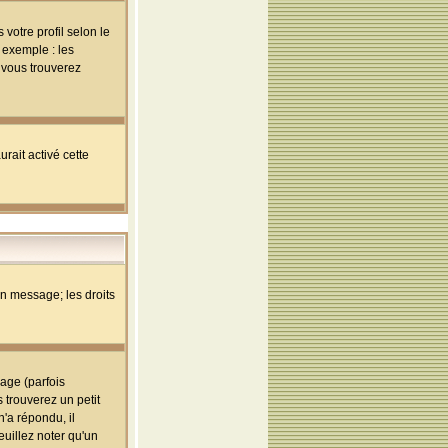
votre profil selon le
 exemple : les
; vous trouverez
rait activé cette
un message; les droits
age (parfois
trouverez un petit
'a répondu, il
euillez noter qu'un