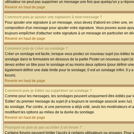
utilisateur ne peut pas supprimer un message une fois que quelqu'un y a répon
Revenir en haut de page
Comment puis-je ajouter une signature à mon message ?
Pour ajouter une signature à un message, vous devez d'abord en créer une, en a
composition d'un message pour ajouter votre signature. Vous pouvez aussi ajout
toujours empêcher d'attacher votre signature à un message en particulier en déc
Revenir en haut de page
Comment puis-je créer un sondage ?
Créer un sondage est facile; lorsque vous postez un nouveau sujet (ou éditez le
sondage
dans le formulaire en dessous de la partie
Poster un nouveau sujet
(si
devez entrer un titre pour le sondage et au moins deux options (pour définir u
également définir une date limite pour le sondage; 0 est un sondage infini. Il y a
forum).
Revenir en haut de page
Comment puis-je éditer ou supprimer un sondage ?
Comme pour les messages, les sondages peuvent uniquement être édités par le p
'Editer' du premier message du sujet (il a toujours le sondage associé avec lui)
du sondage. Par contre, si une personne a déjà voté, seuls les modérateurs et a
modifiant les options au milieu de la durée du sondage.
Revenir en haut de page
Pourquoi ne puis-je pas accéder à un forum ?
Certains forums peuvent limiter l'accès à certains utilisateurs ou groupes. Pour v