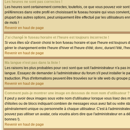
Les heures ne sont pas correctes !
Les heures sont certainement correctes; toutefois, ce que vous pouvez voir sont 
préférences dans votre profil en choisissant le fuseau horaire qui vous convien
plupart des autres options, peut uniquement être effectué par les utilisateurs enr
de mots !
Revenir en haut de page
J'ai changé le fuseau horaire et l'heure est toujours incorrecte !
Si vous êtes sûr d'avoir choisi le bon fuseau horaire et que l'heure est toujours 
gérer le changement entre l'heure d'hiver et l'heure d'été; donc, durant l'été, l'h
Revenir en haut de page
Ma langue n'est pas dans la liste !
Les raisons les plus probables pour ceci sont que soit l'administrateur n'a pas i
langue. Essayez de demander à l'administrateur du forum s'il peut installer le p
traduction. Plus d'informations peuvent être trouvées sur le site web du groupe 
Revenir en haut de page
Comment puis-je montrer une image en dessous de mon nom d'utilisateur ?
Il peut y avoir deux images sous votre nom d'utilisateur lorsque vous lisez des
d'étoiles ou de blocs indiquant combien de messages vous avez fait ou votre st
généralement unique ou personnelle à chaque utilisateur. C'est à l'administrateur
pouvez pas utiliser un avatar, cela voudra alors dire que l'administrateur en a 
bonnes !).
Revenir en haut de page