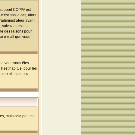
le support COPPA est
n'est pas le cas, alors
l'administrateur avant
 suivez alors les
une des raisons pour
sse e-mail que vous
que vous vous êtes
l est habituel pour les
ncore et impliquez-
s, mais cela peut ne