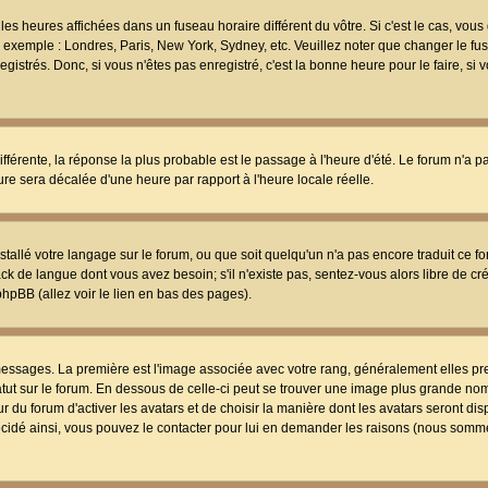
les heures affichées dans un fuseau horaire différent du vôtre. Si c'est le cas, vou
t, exemple : Londres, Paris, New York, Sydney, etc. Veuillez noter que changer le f
egistrés. Donc, si vous n'êtes pas enregistré, c'est la bonne heure pour le faire, si
différente, la réponse la plus probable est le passage à l'heure d'été. Le forum n'a 
eure sera décalée d'une heure par rapport à l'heure locale réelle.
nstallé votre langage sur le forum, ou que soit quelqu'un n'a pas encore traduit ce f
ack de langue dont vous avez besoin; s'il n'existe pas, sentez-vous alors libre de c
phpBB (allez voir le lien en bas des pages).
 messages. La première est l'image associée avec votre rang, généralement elles pr
atut sur le forum. En dessous de celle-ci peut se trouver une image plus grande no
 du forum d'activer les avatars et de choisir la manière dont les avatars seront dis
décidé ainsi, vous pouvez le contacter pour lui en demander les raisons (nous somme