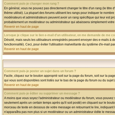
Comment puis-je changer mon rang ?
En général, vous ne pouvez pas directement changer le titre d'un rang (le titre d'
thème utilisé). La plupart des forums utilisent les rangs pour indiquer le nombre
modérateurs et administrateurs peuvent avoir un rang spécifique qui leur est pro
probablement un modérateur ou administrateur qui abaissera simplement votre
Revenir en haut de page
Lorsque je clique sur le lien e-mail d'un utilisateur, on me demande de me co
Désolé, mais seuls les utilisateurs enregistrés peuvent envoyer des e-mails à des
fonctionnalité). Ceci, pour éviter l'utilisation malveillante du système d'e-mail p
Revenir en haut de page
Comment puis-je poster un sujet dans un forum ?
Facile, cliquez sur le bouton approprié soit sur la page du forum, soit sur la pa
qui vous sont disponibles sont listés sur le bas de la page du forum ou du sujet (
Revenir en haut de page
Comment puis-je éditer ou supprimer un message ?
A moins que vous soyez l'administrateur ou modérateur du forum, vous pouvez
seulement après un certain temps après qu'il soit posté) en cliquant sur le bout
morceau de texte en dessous de votre message en retournant le lire, indiquant le
n'apparaîtra pas non plus si un modérateur ou un administrateur édite le message