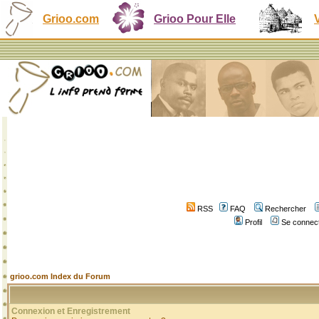
Grioo.com
Grioo Pour Elle
RSS
FAQ
Rechercher
Profil
Se connect
grioo.com Index du Forum
Connexion et Enregistrement