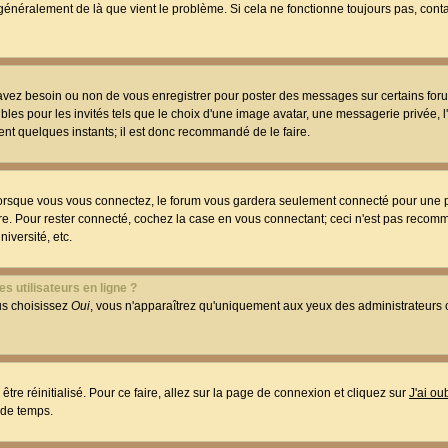
t généralement de là que vient le problème. Si cela ne fonctionne toujours pas, conta
 avez besoin ou non de vous enregistrer pour poster des messages sur certains foru
les pour les invités tels que le choix d'une image avatar, une messagerie privée, l
ment quelques instants; il est donc recommandé de le faire.
orsque vous vous connectez, le forum vous gardera seulement connecté pour une p
utre. Pour rester connecté, cochez la case en vous connectant; ceci n'est pas reco
iversité, etc.
s utilisateurs en ligne ?
ous choisissez
Oui
, vous n'apparaîtrez qu'uniquement aux yeux des administrateur
être réinitialisé. Pour ce faire, allez sur la page de connexion et cliquez sur
J'ai o
 de temps.