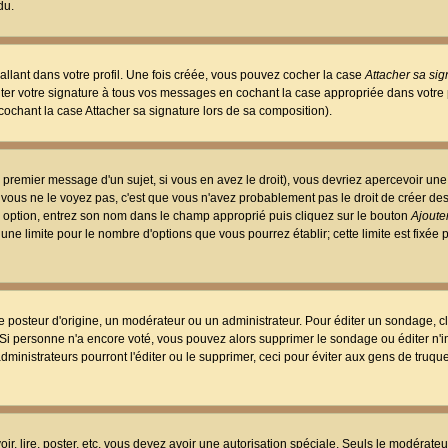
du.
llant dans votre profil. Une fois créée, vous pouvez cocher la case
Attacher sa sig
er votre signature à tous vos messages en cochant la case appropriée dans votre p
ochant la case Attacher sa signature lors de sa composition).
 premier message d'un sujet, si vous en avez le droit), vous devriez apercevoir une
 vous ne le voyez pas, c'est que vous n'avez probablement pas le droit de créer d
ne option, entrez son nom dans le champ approprié puis cliquez sur le bouton
Ajouter
 une limite pour le nombre d'options que vous pourrez établir; cette limite est fixée 
osteur d'origine, un modérateur ou un administrateur. Pour éditer un sondage, cl
. Si personne n'a encore voté, vous pouvez alors supprimer le sondage ou éditer n'
dministrateurs pourront l'éditer ou le supprimer, ceci pour éviter aux gens de truq
oir, lire, poster, etc. vous devez avoir une autorisation spéciale. Seuls le modérateu