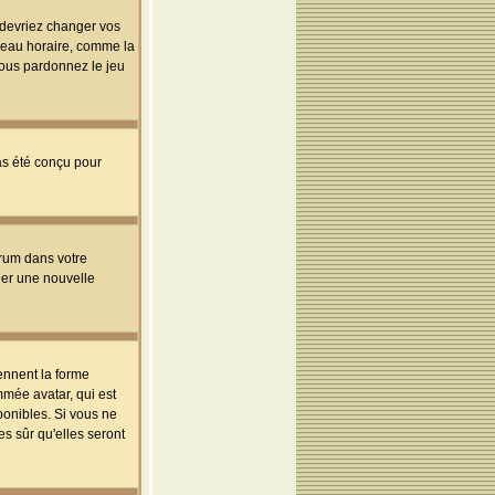
s devriez changer vos
useau horaire, comme la
 vous pardonnez le jeu
pas été conçu pour
orum dans votre
réer une nouvelle
ennent la forme
mmée avatar, qui est
ponibles. Si vous ne
s sûr qu'elles seront