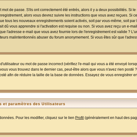
mot de passe. S'ils ont correctement été entrés, alors il y a deux possibilités. Si 
egistrement, alors vous devrez suivre les instructions que vous avez reçues. Si ce 
que tous les nouveaux enregistrements soient activés, soit par vous-même, soit par 
 dû vous apprendre si l'activation est requise ou non. Si vous avez reçu un e-mail,
r que l'adresse e-mail que vous avez fournie lors de l'enregistrement est valide ? L'
tilisateurs malintentionnés abuser du forum anonymement. Si vous êtes sûr que l'adre
utilisateur ou mot de passe incorrect (vérifiez l'e-mail qui vous a été envoyé lors
ous vous trouvez dans le dernier cas, peut-être alors que vous n'avez rien posté ? I
sté afin de réduire la taille de la base de données. Essayez de vous enregistrer e
 et paramètres des Utilisateurs
onnées. Pour les modifier, cliquez sur le lien
Profil
(généralement en haut des page