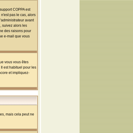
le support COPPA est
n'est pas le cas, alors
l'administrateur avant
 suivez alors les
une des raisons pour
sse e-mail que vous
que vous vous êtes
l est habituel pour les
ncore et impliquez-
s, mais cela peut ne