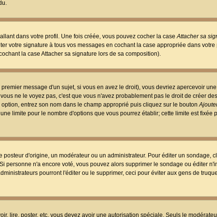
du.
llant dans votre profil. Une fois créée, vous pouvez cocher la case
Attacher sa sig
er votre signature à tous vos messages en cochant la case appropriée dans votre p
ochant la case Attacher sa signature lors de sa composition).
 premier message d'un sujet, si vous en avez le droit), vous devriez apercevoir une
 vous ne le voyez pas, c'est que vous n'avez probablement pas le droit de créer d
ne option, entrez son nom dans le champ approprié puis cliquez sur le bouton
Ajouter
 une limite pour le nombre d'options que vous pourrez établir; cette limite est fixée 
osteur d'origine, un modérateur ou un administrateur. Pour éditer un sondage, cl
. Si personne n'a encore voté, vous pouvez alors supprimer le sondage ou éditer n'
dministrateurs pourront l'éditer ou le supprimer, ceci pour éviter aux gens de truq
oir, lire, poster, etc. vous devez avoir une autorisation spéciale. Seuls le modérateu