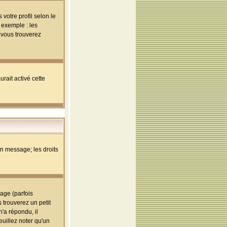
votre profil selon le
 exemple : les
; vous trouverez
rait activé cette
un message; les droits
age (parfois
trouverez un petit
'a répondu, il
euillez noter qu'un