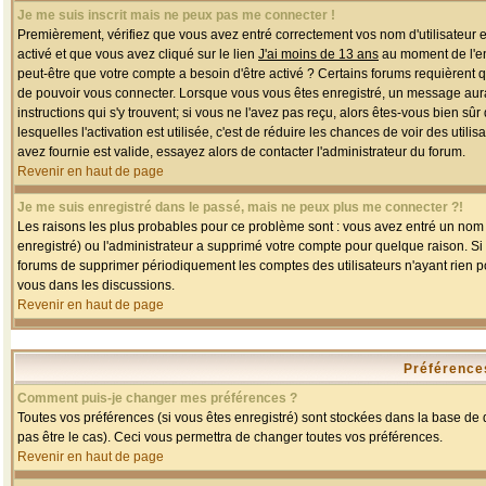
Je me suis inscrit mais ne peux pas me connecter !
Premièrement, vérifiez que vous avez entré correctement vos nom d'utilisateur et 
activé et que vous avez cliqué sur le lien
J'ai moins de 13 ans
au moment de l'enr
peut-être que votre compte a besoin d'être activé ? Certains forums requièrent 
de pouvoir vous connecter. Lorsque vous vous êtes enregistré, un message aurait
instructions qui s'y trouvent; si vous ne l'avez pas reçu, alors êtes-vous bien sû
lesquelles l'activation est utilisée, c'est de réduire les chances de voir des u
avez fournie est valide, essayez alors de contacter l'administrateur du forum.
Revenir en haut de page
Je me suis enregistré dans le passé, mais ne peux plus me connecter ?!
Les raisons les plus probables pour ce problème sont : vous avez entré un nom d'
enregistré) ou l'administrateur a supprimé votre compte pour quelque raison. Si v
forums de supprimer périodiquement les comptes des utilisateurs n'ayant rien po
vous dans les discussions.
Revenir en haut de page
Préférences
Comment puis-je changer mes préférences ?
Toutes vos préférences (si vous êtes enregistré) sont stockées dans la base de d
pas être le cas). Ceci vous permettra de changer toutes vos préférences.
Revenir en haut de page