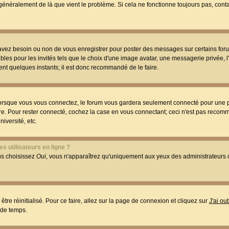
t généralement de là que vient le problème. Si cela ne fonctionne toujours pas, conta
 avez besoin ou non de vous enregistrer pour poster des messages sur certains foru
les pour les invités tels que le choix d'une image avatar, une messagerie privée, l
ment quelques instants; il est donc recommandé de le faire.
orsque vous vous connectez, le forum vous gardera seulement connecté pour une p
utre. Pour rester connecté, cochez la case en vous connectant; ceci n'est pas reco
iversité, etc.
s utilisateurs en ligne ?
ous choisissez
Oui
, vous n'apparaîtrez qu'uniquement aux yeux des administrateur
être réinitialisé. Pour ce faire, allez sur la page de connexion et cliquez sur
J'ai o
 de temps.