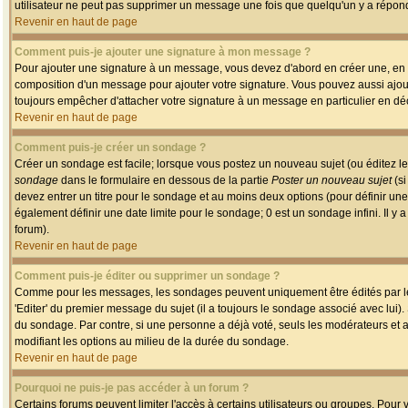
utilisateur ne peut pas supprimer un message une fois que quelqu'un y a répon
Revenir en haut de page
Comment puis-je ajouter une signature à mon message ?
Pour ajouter une signature à un message, vous devez d'abord en créer une, en a
composition d'un message pour ajouter votre signature. Vous pouvez aussi ajout
toujours empêcher d'attacher votre signature à un message en particulier en déc
Revenir en haut de page
Comment puis-je créer un sondage ?
Créer un sondage est facile; lorsque vous postez un nouveau sujet (ou éditez le
sondage
dans le formulaire en dessous de la partie
Poster un nouveau sujet
(si
devez entrer un titre pour le sondage et au moins deux options (pour définir u
également définir une date limite pour le sondage; 0 est un sondage infini. Il y a
forum).
Revenir en haut de page
Comment puis-je éditer ou supprimer un sondage ?
Comme pour les messages, les sondages peuvent uniquement être édités par le p
'Editer' du premier message du sujet (il a toujours le sondage associé avec lui)
du sondage. Par contre, si une personne a déjà voté, seuls les modérateurs et a
modifiant les options au milieu de la durée du sondage.
Revenir en haut de page
Pourquoi ne puis-je pas accéder à un forum ?
Certains forums peuvent limiter l'accès à certains utilisateurs ou groupes. Pour v