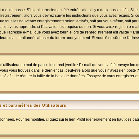
mot de passe. S'ils ont correctement été entrés, alors il y a deux possibilités. Si 
egistrement, alors vous devrez suivre les instructions que vous avez reçues. Si ce 
que tous les nouveaux enregistrements soient activés, soit par vous-même, soit par 
 dû vous apprendre si l'activation est requise ou non. Si vous avez reçu un e-mail,
r que l'adresse e-mail que vous avez fournie lors de l'enregistrement est valide ? L'
tilisateurs malintentionnés abuser du forum anonymement. Si vous êtes sûr que l'adre
utilisateur ou mot de passe incorrect (vérifiez l'e-mail qui vous a été envoyé lors
ous vous trouvez dans le dernier cas, peut-être alors que vous n'avez rien posté ? I
sté afin de réduire la taille de la base de données. Essayez de vous enregistrer e
 et paramètres des Utilisateurs
onnées. Pour les modifier, cliquez sur le lien
Profil
(généralement en haut des page