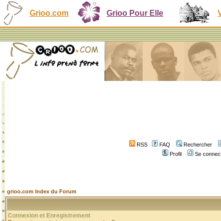
Grioo.com
Grioo Pour Elle
RSS
FAQ
Rechercher
Profil
Se connect
grioo.com Index du Forum
Connexion et Enregistrement