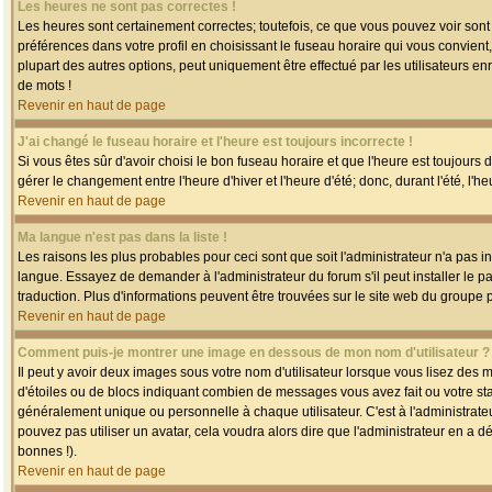
Les heures ne sont pas correctes !
Les heures sont certainement correctes; toutefois, ce que vous pouvez voir sont 
préférences dans votre profil en choisissant le fuseau horaire qui vous convien
plupart des autres options, peut uniquement être effectué par les utilisateurs enr
de mots !
Revenir en haut de page
J'ai changé le fuseau horaire et l'heure est toujours incorrecte !
Si vous êtes sûr d'avoir choisi le bon fuseau horaire et que l'heure est toujours 
gérer le changement entre l'heure d'hiver et l'heure d'été; donc, durant l'été, l'h
Revenir en haut de page
Ma langue n'est pas dans la liste !
Les raisons les plus probables pour ceci sont que soit l'administrateur n'a pas i
langue. Essayez de demander à l'administrateur du forum s'il peut installer le p
traduction. Plus d'informations peuvent être trouvées sur le site web du groupe 
Revenir en haut de page
Comment puis-je montrer une image en dessous de mon nom d'utilisateur ?
Il peut y avoir deux images sous votre nom d'utilisateur lorsque vous lisez des
d'étoiles ou de blocs indiquant combien de messages vous avez fait ou votre st
généralement unique ou personnelle à chaque utilisateur. C'est à l'administrateur
pouvez pas utiliser un avatar, cela voudra alors dire que l'administrateur en a 
bonnes !).
Revenir en haut de page