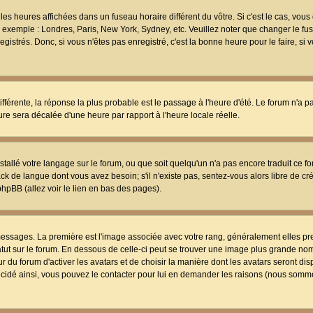
les heures affichées dans un fuseau horaire différent du vôtre. Si c'est le cas, vou
t, exemple : Londres, Paris, New York, Sydney, etc. Veuillez noter que changer le f
egistrés. Donc, si vous n'êtes pas enregistré, c'est la bonne heure pour le faire, si
différente, la réponse la plus probable est le passage à l'heure d'été. Le forum n'a 
eure sera décalée d'une heure par rapport à l'heure locale réelle.
nstallé votre langage sur le forum, ou que soit quelqu'un n'a pas encore traduit ce f
ack de langue dont vous avez besoin; s'il n'existe pas, sentez-vous alors libre de c
phpBB (allez voir le lien en bas des pages).
 messages. La première est l'image associée avec votre rang, généralement elles pr
atut sur le forum. En dessous de celle-ci peut se trouver une image plus grande no
 du forum d'activer les avatars et de choisir la manière dont les avatars seront dis
décidé ainsi, vous pouvez le contacter pour lui en demander les raisons (nous somme