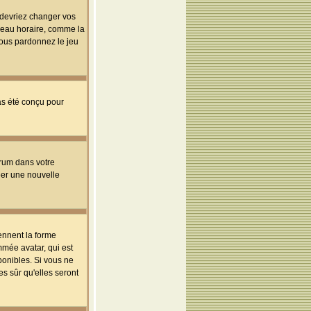
s devriez changer vos
useau horaire, comme la
 vous pardonnez le jeu
pas été conçu pour
orum dans votre
réer une nouvelle
ennent la forme
mmée avatar, qui est
ponibles. Si vous ne
s sûr qu'elles seront