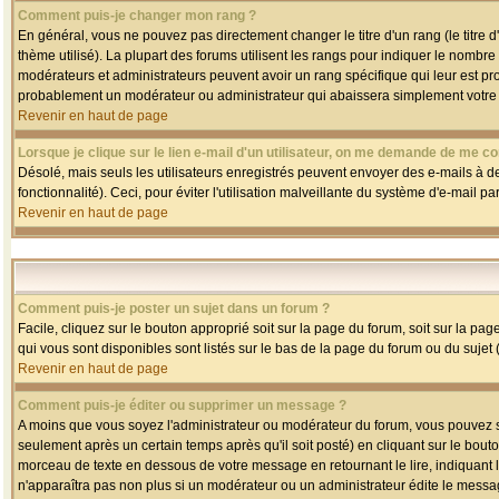
Comment puis-je changer mon rang ?
En général, vous ne pouvez pas directement changer le titre d'un rang (le titre d'
thème utilisé). La plupart des forums utilisent les rangs pour indiquer le nombre
modérateurs et administrateurs peuvent avoir un rang spécifique qui leur est pro
probablement un modérateur ou administrateur qui abaissera simplement votre
Revenir en haut de page
Lorsque je clique sur le lien e-mail d'un utilisateur, on me demande de me co
Désolé, mais seuls les utilisateurs enregistrés peuvent envoyer des e-mails à des
fonctionnalité). Ceci, pour éviter l'utilisation malveillante du système d'e-mail p
Revenir en haut de page
Comment puis-je poster un sujet dans un forum ?
Facile, cliquez sur le bouton approprié soit sur la page du forum, soit sur la pa
qui vous sont disponibles sont listés sur le bas de la page du forum ou du sujet (
Revenir en haut de page
Comment puis-je éditer ou supprimer un message ?
A moins que vous soyez l'administrateur ou modérateur du forum, vous pouvez
seulement après un certain temps après qu'il soit posté) en cliquant sur le bout
morceau de texte en dessous de votre message en retournant le lire, indiquant le
n'apparaîtra pas non plus si un modérateur ou un administrateur édite le message