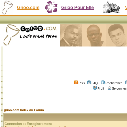
Grioo.com
Grioo Pour Elle
RSS
FAQ
Rechercher
Profil
Se connect
grioo.com Index du Forum
Connexion et Enregistrement