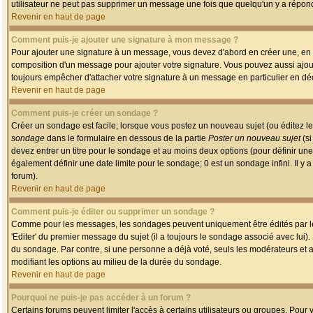
utilisateur ne peut pas supprimer un message une fois que quelqu'un y a répon
Revenir en haut de page
Comment puis-je ajouter une signature à mon message ?
Pour ajouter une signature à un message, vous devez d'abord en créer une, en a
composition d'un message pour ajouter votre signature. Vous pouvez aussi ajout
toujours empêcher d'attacher votre signature à un message en particulier en déc
Revenir en haut de page
Comment puis-je créer un sondage ?
Créer un sondage est facile; lorsque vous postez un nouveau sujet (ou éditez le
sondage
dans le formulaire en dessous de la partie
Poster un nouveau sujet
(si
devez entrer un titre pour le sondage et au moins deux options (pour définir u
également définir une date limite pour le sondage; 0 est un sondage infini. Il y a
forum).
Revenir en haut de page
Comment puis-je éditer ou supprimer un sondage ?
Comme pour les messages, les sondages peuvent uniquement être édités par le p
'Editer' du premier message du sujet (il a toujours le sondage associé avec lui)
du sondage. Par contre, si une personne a déjà voté, seuls les modérateurs et a
modifiant les options au milieu de la durée du sondage.
Revenir en haut de page
Pourquoi ne puis-je pas accéder à un forum ?
Certains forums peuvent limiter l'accès à certains utilisateurs ou groupes. Pour v