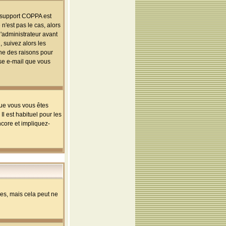
le support COPPA est
n'est pas le cas, alors
l'administrateur avant
 suivez alors les
une des raisons pour
sse e-mail que vous
que vous vous êtes
l est habituel pour les
ncore et impliquez-
s, mais cela peut ne