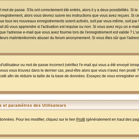
mot de passe. S'ils ont correctement été entrés, alors il y a deux possibilités. Si 
egistrement, alors vous devrez suivre les instructions que vous avez reçues. Si ce 
que tous les nouveaux enregistrements soient activés, soit par vous-même, soit par 
 dû vous apprendre si l'activation est requise ou non. Si vous avez reçu un e-mail,
r que l'adresse e-mail que vous avez fournie lors de l'enregistrement est valide ? L'
tilisateurs malintentionnés abuser du forum anonymement. Si vous êtes sûr que l'adre
utilisateur ou mot de passe incorrect (vérifiez l'e-mail qui vous a été envoyé lors
ous vous trouvez dans le dernier cas, peut-être alors que vous n'avez rien posté ? I
sté afin de réduire la taille de la base de données. Essayez de vous enregistrer e
 et paramètres des Utilisateurs
onnées. Pour les modifier, cliquez sur le lien
Profil
(généralement en haut des page