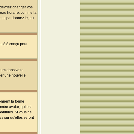
s devriez changer vos
useau horaire, comme la
 vous pardonnez le jeu
pas été conçu pour
orum dans votre
réer une nouvelle
ennent la forme
mmée avatar, qui est
ponibles. Si vous ne
s sûr qu'elles seront