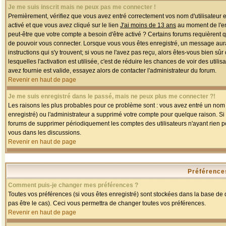
Je me suis inscrit mais ne peux pas me connecter !
Premièrement, vérifiez que vous avez entré correctement vos nom d'utilisateur et 
activé et que vous avez cliqué sur le lien
J'ai moins de 13 ans
au moment de l'enr
peut-être que votre compte a besoin d'être activé ? Certains forums requièrent 
de pouvoir vous connecter. Lorsque vous vous êtes enregistré, un message aurait
instructions qui s'y trouvent; si vous ne l'avez pas reçu, alors êtes-vous bien sû
lesquelles l'activation est utilisée, c'est de réduire les chances de voir des u
avez fournie est valide, essayez alors de contacter l'administrateur du forum.
Revenir en haut de page
Je me suis enregistré dans le passé, mais ne peux plus me connecter ?!
Les raisons les plus probables pour ce problème sont : vous avez entré un nom d'
enregistré) ou l'administrateur a supprimé votre compte pour quelque raison. Si v
forums de supprimer périodiquement les comptes des utilisateurs n'ayant rien po
vous dans les discussions.
Revenir en haut de page
Préférences
Comment puis-je changer mes préférences ?
Toutes vos préférences (si vous êtes enregistré) sont stockées dans la base de d
pas être le cas). Ceci vous permettra de changer toutes vos préférences.
Revenir en haut de page