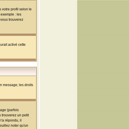
votre profil selon le
 exemple : les
; vous trouverez
rait activé cette
un message; les droits
age (parfois
trouverez un petit
'a répondu, il
euillez noter qu'un