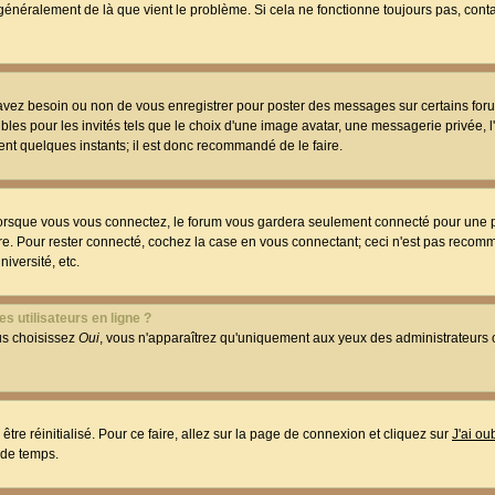
t généralement de là que vient le problème. Si cela ne fonctionne toujours pas, conta
 avez besoin ou non de vous enregistrer pour poster des messages sur certains foru
les pour les invités tels que le choix d'une image avatar, une messagerie privée, l
ment quelques instants; il est donc recommandé de le faire.
orsque vous vous connectez, le forum vous gardera seulement connecté pour une p
utre. Pour rester connecté, cochez la case en vous connectant; ceci n'est pas reco
iversité, etc.
s utilisateurs en ligne ?
ous choisissez
Oui
, vous n'apparaîtrez qu'uniquement aux yeux des administrateur
être réinitialisé. Pour ce faire, allez sur la page de connexion et cliquez sur
J'ai o
 de temps.