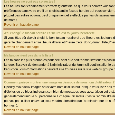
Les heures ne sont pas correctes !
Les heures sont certainement correctes; toutefois, ce que vous pouvez voir sont 
préférences dans votre profil en choisissant le fuseau horaire qui vous convien
plupart des autres options, peut uniquement être effectué par les utilisateurs enr
de mots !
Revenir en haut de page
J'ai changé le fuseau horaire et l'heure est toujours incorrecte !
Si vous êtes sûr d'avoir choisi le bon fuseau horaire et que l'heure est toujours 
gérer le changement entre l'heure d'hiver et l'heure d'été; donc, durant l'été, l'h
Revenir en haut de page
Ma langue n'est pas dans la liste !
Les raisons les plus probables pour ceci sont que soit l'administrateur n'a pas i
langue. Essayez de demander à l'administrateur du forum s'il peut installer le p
traduction. Plus d'informations peuvent être trouvées sur le site web du groupe 
Revenir en haut de page
Comment puis-je montrer une image en dessous de mon nom d'utilisateur ?
Il peut y avoir deux images sous votre nom d'utilisateur lorsque vous lisez des
d'étoiles ou de blocs indiquant combien de messages vous avez fait ou votre st
généralement unique ou personnelle à chaque utilisateur. C'est à l'administrateur
pouvez pas utiliser un avatar, cela voudra alors dire que l'administrateur en a 
bonnes !).
Revenir en haut de page