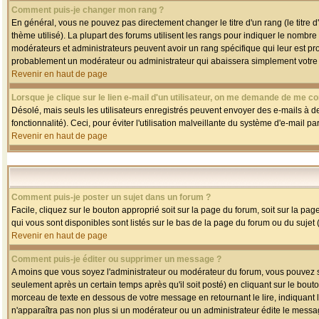
Comment puis-je changer mon rang ?
En général, vous ne pouvez pas directement changer le titre d'un rang (le titre d'
thème utilisé). La plupart des forums utilisent les rangs pour indiquer le nombre
modérateurs et administrateurs peuvent avoir un rang spécifique qui leur est pro
probablement un modérateur ou administrateur qui abaissera simplement votre
Revenir en haut de page
Lorsque je clique sur le lien e-mail d'un utilisateur, on me demande de me co
Désolé, mais seuls les utilisateurs enregistrés peuvent envoyer des e-mails à des
fonctionnalité). Ceci, pour éviter l'utilisation malveillante du système d'e-mail p
Revenir en haut de page
Comment puis-je poster un sujet dans un forum ?
Facile, cliquez sur le bouton approprié soit sur la page du forum, soit sur la pa
qui vous sont disponibles sont listés sur le bas de la page du forum ou du sujet (
Revenir en haut de page
Comment puis-je éditer ou supprimer un message ?
A moins que vous soyez l'administrateur ou modérateur du forum, vous pouvez
seulement après un certain temps après qu'il soit posté) en cliquant sur le bout
morceau de texte en dessous de votre message en retournant le lire, indiquant le
n'apparaîtra pas non plus si un modérateur ou un administrateur édite le message