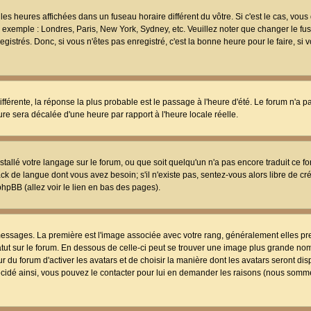
les heures affichées dans un fuseau horaire différent du vôtre. Si c'est le cas, vou
t, exemple : Londres, Paris, New York, Sydney, etc. Veuillez noter que changer le f
egistrés. Donc, si vous n'êtes pas enregistré, c'est la bonne heure pour le faire, si
différente, la réponse la plus probable est le passage à l'heure d'été. Le forum n'a 
eure sera décalée d'une heure par rapport à l'heure locale réelle.
nstallé votre langage sur le forum, ou que soit quelqu'un n'a pas encore traduit ce f
ack de langue dont vous avez besoin; s'il n'existe pas, sentez-vous alors libre de c
phpBB (allez voir le lien en bas des pages).
 messages. La première est l'image associée avec votre rang, généralement elles pr
atut sur le forum. En dessous de celle-ci peut se trouver une image plus grande no
 du forum d'activer les avatars et de choisir la manière dont les avatars seront dis
décidé ainsi, vous pouvez le contacter pour lui en demander les raisons (nous somme