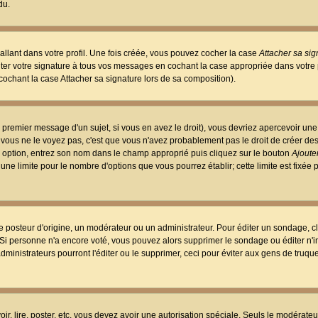
du.
llant dans votre profil. Une fois créée, vous pouvez cocher la case
Attacher sa sig
er votre signature à tous vos messages en cochant la case appropriée dans votre p
ochant la case Attacher sa signature lors de sa composition).
 premier message d'un sujet, si vous en avez le droit), vous devriez apercevoir une
 vous ne le voyez pas, c'est que vous n'avez probablement pas le droit de créer d
ne option, entrez son nom dans le champ approprié puis cliquez sur le bouton
Ajouter
 une limite pour le nombre d'options que vous pourrez établir; cette limite est fixée 
osteur d'origine, un modérateur ou un administrateur. Pour éditer un sondage, cl
. Si personne n'a encore voté, vous pouvez alors supprimer le sondage ou éditer n'
dministrateurs pourront l'éditer ou le supprimer, ceci pour éviter aux gens de truq
oir, lire, poster, etc. vous devez avoir une autorisation spéciale. Seuls le modérateu